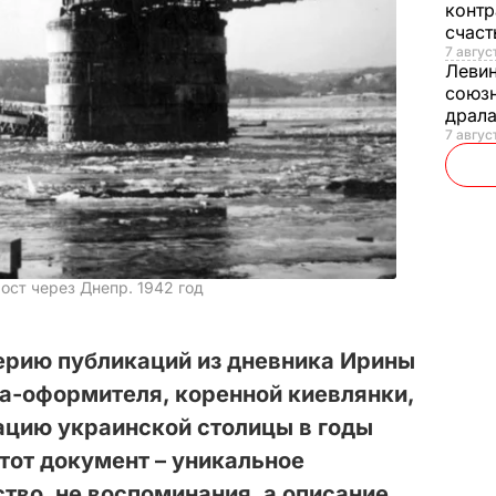
контр
счас
7 авгус
Леви
союзн
драла
7 август
ст через Днепр. 1942 год
рию публикаций из дневника Ирины
а-оформителя, коренной киевлянки,
ацию украинской столицы в годы
тот документ – уникальное
тво, не воспоминания, а описание