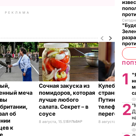
извес
попо
РЕКЛАМА
прот
Сегодня
"Буде
Зеле
разр
прот
ПОП
1
"
н
ый,
Сочная закуска из
Кулеба расск
м
енный меча
помидоров, которая
странной ма
с
евы
лучше любого
Путина вести
2
"
британии,
салата. Секрет – в
телефонные
Д
зал об
соусе
переговоры
н
ении
8 августа, 15.51
БУЛЬВАР
8 августа, 10.25
МИР
д
цев к
не