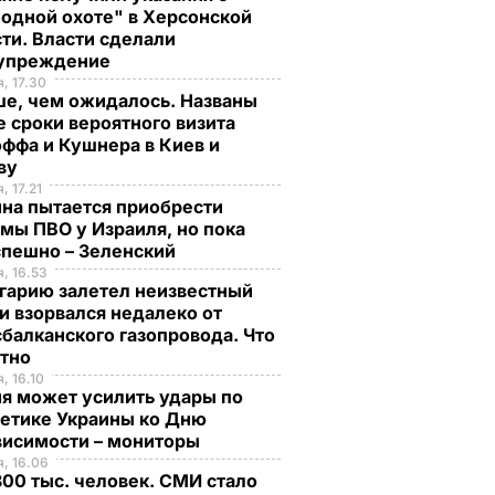
одной охоте" в Херсонской
ти. Власти сделали
упреждение
, 17.30
ше, чем ожидалось. Названы
 сроки вероятного визита
ффа и Кушнера в Киев и
ву
, 17.21
на пытается приобрести
мы ПВО у Израиля, но пока
спешно – Зеленский
, 16.53
гарию залетел неизвестный
и взорвался недалеко от
балканского газопровода. Что
стно
, 16.10
я может усилить удары по
гетике Украины ко Дню
висимости – мониторы
, 16.06
00 тыс. человек. СМИ стало