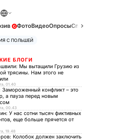
В
юзив
Фото
Видео
Опросы
Спецпроекты
Война в У
ИЯ С ПОЛЬШЕЙ
ЖИЕ БЛОГИ
ашвили:
Мы вытащили Грузию из
ой трясины. Нам этого не
тили
та, 01.40
:
Замороженный конфликт – это
р, а пауза перед новым
исом
та, 00.43
рин:
У нас сотни тысяч фиктивных
нтов, еще больше прячется от
та, 19.48
оров:
Колобок должен заключить