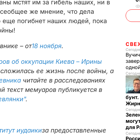
аны мстят им за гибель наших, ни в
сеобщее же мнение, что дела
о еще погибнет наших людей, пока
ойны!
СВЕ
внике – от
18 ноября
.
Сегодня
Вучич
ров об оккупации Киева –
Ирины
завер
одно
 сложилась ее жизнь после войны, а
Сегодня
невника
читайте в расследованиях
ый текст мемуаров публикуется в
бунт.
евлянки"
.
Жирн
Сегодня
Зелен
могут
для P
титут иудаики
за предоставленные
Сегодня
Росси