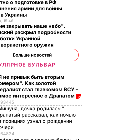
тно о подготовке в РФ
лнения армии для войны
ив Украины
, 15.46
м закрывать наше небо".
нский раскрыл подробности
аботки Украиной
иворакетного оружия
Больше новостей
УЛЯРНОЕ БУЛЬВАР
Я не привык быть вторым
омером". Как золотой
азал о
Кулеба объяснил,
Как опытные
едалист стал главкомом ВСУ –
нере
почему Трамп на
огородники
амое интересное о Драпатом
самом деле
выбирают самый
93445
Мишуня, дочка родилась!"
придрался к
сладкий арбуз. Сем
рапатый рассказал, как ночью
костюму
признаков спелой и
а позициях узнал о рождении
Зеленского
сочной ягоды
очери
8 августа, 08.33
МИР
8 августа, 00.21
БУЛЬВАР
64824