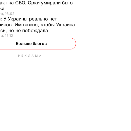
акт на СВО. Орки умирали бы от
тья
та, 16.02
н:
У Украины реально нет
иков. Им важно, чтобы Украина
сь, но не побеждала
а, 15.12
Больше блогов
РЕКЛАМА