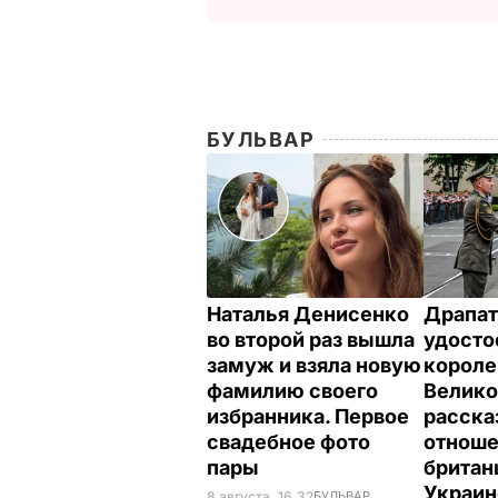
БУЛЬВАР
Наталья Денисенко
Драпат
во второй раз вышла
удосто
замуж и взяла новую
корол
фамилию своего
Велико
избранника. Первое
расска
свадебное фото
отнош
пары
британ
Украи
8 августа, 16.32
БУЛЬВАР