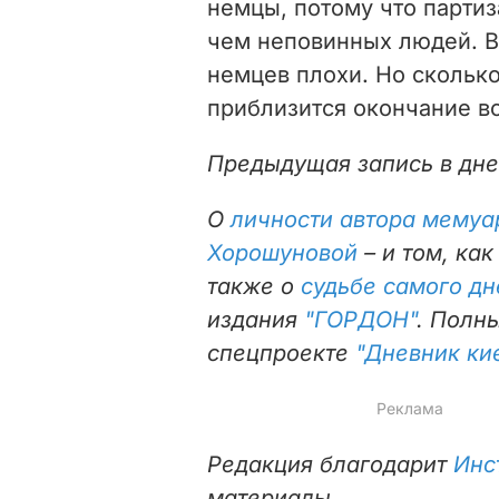
немцы, потому что партиз
чем неповинных людей. В
немцев плохи. Но скольк
приблизится окончание в
Предыдущая запись в дне
О
личности
автора мемуа
Хорошуновой
– и том,
как
также о
судьбе самого д
издания
"ГОРДОН"
. Полн
спецпроекте
"Дневник ки
Редакция благодарит
Инс
материалы.