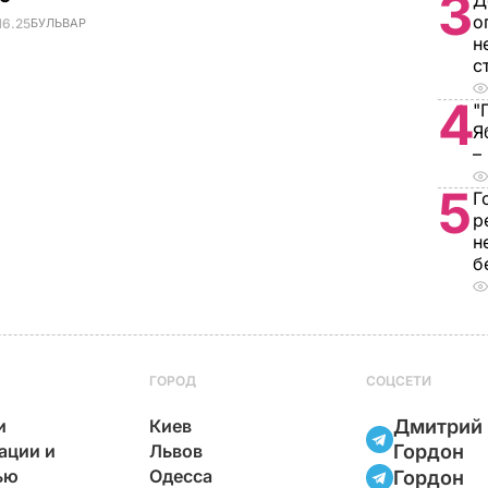
3
Д
о
16.25
БУЛЬВАР
н
с
4
"
Я
–
5
Г
р
н
б
ГОРОД
СОЦСЕТИ
и
Киев
Дмитрий
ации и
Львов
Гордон
ью
Одесса
Гордон