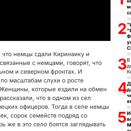
н
l
м
с
a
2
"
"
y
Ф
у
V
, что немцы сдали Киринаику и
3
i
В
 связанные с немцами, говорят, что
д
ьном и северном фронтах. И
К
d
по масштабам слухи о росте
4
Д
e
 Женщины, которые ездили на обмен
д
ч
ассказали, что в одном из сел
o
е
мецких офицеров. Тогда в селе немцы
5
И
ек, сорок семейств подряд со
в
рь же в это село боятся заглядывать
М
о