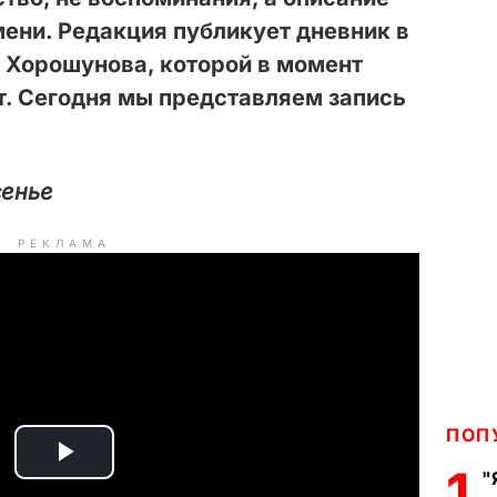
ени. Редакция публикует дневник в
а Хорошунова, которой в момент
т. Сегодня мы представляем запись
сенье
РЕКЛАМА
ПОП
P
1
"