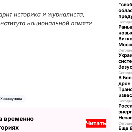
"своб
облас
арит историка и журналиста,
пред
института национальной памяти
Сегодня
Рань
новые
Витко
Моск
Сегодня
Украи
систе
безу
Сегодня
В Бол
дрон 
Транс
изве
 Хорошунова
Сегодня
Росси
энер
Неза
а временно
Читать
Сегодня
ториях
Еще 8