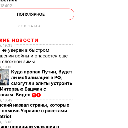
18492
ПОПУЛЯРНОЕ
РЕКЛАМА
ЖИЕ НОВОСТИ
, 19.33
 не уверен в быстром
шении войны и опасается еще
й сложной зимы
, 19.00
Куда пропал Путин, будет
ли мобилизация в РФ,
смогут ли элиты устроить
 Интервью Бацман с
овым. Видео
, 18.49
ский назвал страны, которые
 помочь Украине с ракетами
atriot
, 18.00
яне получили указания о