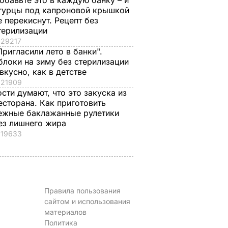
обавьте это в каждую банку – и
гурцы под капроновой крышкой
е перекиснут. Рецепт без
терилизации
29217
Пригласили лето в банки".
блоки на зиму без стерилизации
 вкусно, как в детстве
21909
ости думают, что это закуска из
есторана. Как приготовить
ежные баклажанные рулетики
ез лишнего жира
19633
Правила пользования
сайтом и использования
материалов
Политика