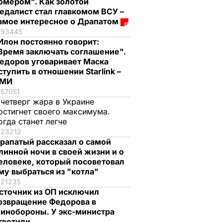
омером". Как золотой
едалист стал главкомом ВСУ –
амое интересное о Драпатом
93445
Илон постоянно говорит:
Время заключать соглашение".
едоров уговаривает Маска
ступить в отношении Starlink –
СМИ
57051
 четверг жара в Украине
остигнет своего максимума.
огда станет легче
23212
рапатый рассказал о самой
линной ночи в своей жизни и о
еловеке, который посоветовал
му выбраться из "котла"
21235
сточник из ОП исключил
озвращение Федорова в
инобороны. У экс-министра
тветили