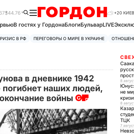
67
$44.76
+20 КИЕ
ервью
В гостях у Гордона
Блоги
Бульвар
LIVE
Экскл
РИЗИС В РФ
ПЕРЕГОВОРЫ О МИРЕ В УКРАИНЕ
ОТНОШЕН
СВЕ
Саак
русск
прос
нова в дневнике 1942
8 авгус
Юнус
е погибнет наших людей,
не ми
 окончание войны
криз
8 авгус
Каза
студе
ТЦК
7 авгус
Невз