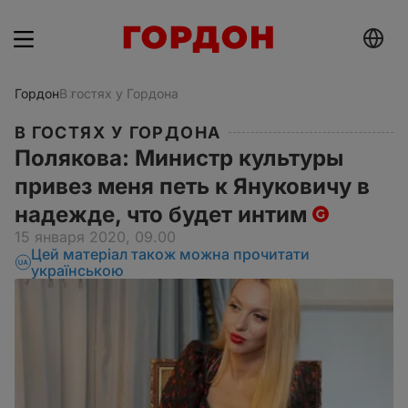
Гордон
В гостях у Гордона
В ГОСТЯХ У ГОРДОНА
Полякова: Министр культуры
привез меня петь к Януковичу в
надежде, что будет интим
15 января 2020, 09.00
Цей матеріал також можна прочитати
українською