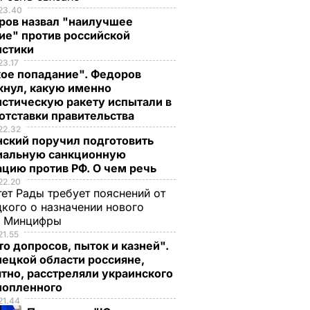
23.40
ров назвал "наилучшее
ие" против российской
истики
23.17
кое попадание". Федоров
кнул, какую именно
стическую ракету испытали в
отставки правительства
22.32
нский поручил подготовить
иальную санкционную
цию против РФ. О чем речь
22.20
ет Рады требует пояснений от
кого о назначении нового
ы Минцифры
21.55
о допросов, пыток и казней".
ецкой области россияне,
тно, расстреляли украинского
нопленного
21.44