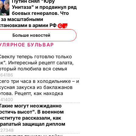
Путин снял "Юру
Унитаза" и продвинул ряд
боевых генералов. Что
т за масштабными
становками в армии РФ
Больше новостей
УЛЯРНОЕ БУЛЬВАР
Свеклу теперь готовлю только
ак". Интересный рецепт салата,
оторый полюбила вся семья
64186
сего три часа в холодильнике – и
кусная закуска из баклажанов
отова. Рецепт, как находка
41400
Такие могут неожиданно
остичь высот". В военном
нституте рассказали, как
рапатый защищал диплом
27348