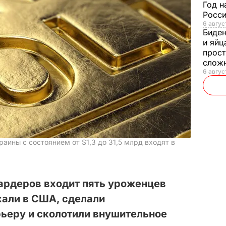
Год н
Росси
6 авгус
Биде
и яйц
прост
слож
6 авгус
аины с состоянием от $1,3 до 31,5 млрд входят в
ардеров входит пять уроженцев
хали в США, сделали
ьеру и сколотили внушительное