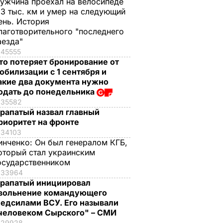
ужчина проехал на велосипеде
,3 тыс. км и умер на следующий
ень. История
лаготворительного "последнего
аезда"
45555
то потеряет бронирование от
обилизации с 1 сентября и
акие два документа нужно
одать до понедельника
35582
рапатый назвал главный
риоритет на фронте
34103
инченко:
Он был генералом КГБ,
оторый стал украинским
осударственником
33964
рапатый инициировал
вольнение командующего
едсилами ВСУ. Его называли
человеком Сырского" – СМИ
29928