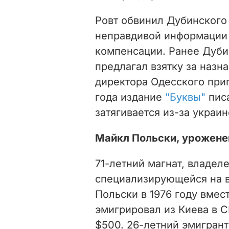
Ровт обвинил Дубинского
неправдивой информации 
компенсации. Ранее Дуби
предлагал взятку за назн
директора Одесского прип
года издание
"Буквы"
писа
затягивается из-за украи
Майкл Польски, уроженец
71-летний магнат, владел
специализирующейся на в
Польски в 1976 году вме
эмигрировал из Киева в С
$500. 26-летний эмигрант