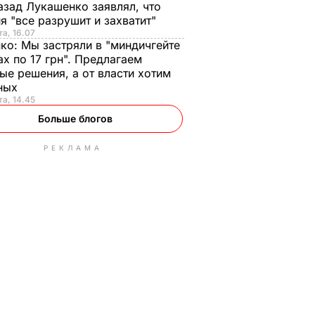
азад Лукашенко заявлял, что
я "все разрушит и захватит"
та, 16.07
нко:
Мы застряли в "миндичгейте
ах по 17 грн". Предлагаем
ые решения, а от власти хотим
ных
та, 14.45
Больше блогов
РЕКЛАМА