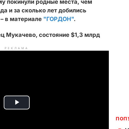
ему покинули родные места, чем
да и за сколько лет добились
 – в материале
"ГОРДОН"
.
ц Мукачево, состояние $1,3 млрд
РЕКЛАМА
P
ПОП
l