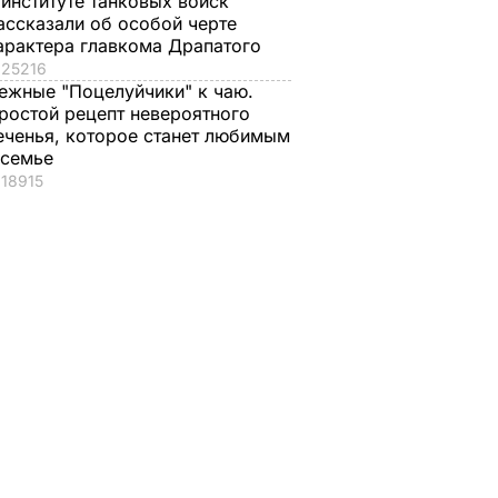
 институте танковых войск
ассказали об особой черте
арактера главкома Драпатого
25216
ежные "Поцелуйчики" к чаю.
ростой рецепт невероятного
еченья, которое станет любимым
 семье
18915