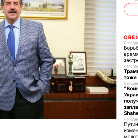
СВЕ
Сегодня
Борьб
время
застр
Сегодн
Трамп
тоже
Сегодня
"Войн
Укра
полу
запла
Shah
Сегодн
Путин
измен
може