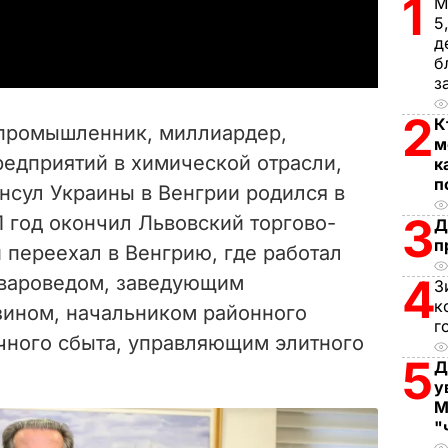
1
М
a
5
д
y
б
з
V
2
К
 промышленник, миллиардер,
м
i
редприятий в химической отрасли,
к
п
нсул Украины в Венгрии родился в
d
3
21 год окончил Львовский торгово-
Д
e
п
 переехал в Венгрию, где работал
4
овароведом, заведующим
o
З
к
ином, начальником районного
г
чного сбыта, управляющим элитного
5
Д
у
М
"