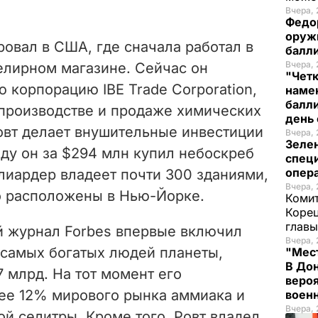
Вчера, 
Федо
оруж
ровал в США, где сначала работал в
балл
Вчера, 
елирном магазине. Сейчас он
"Чет
 корпорацию IBE Trade Corporation,
наме
балли
производстве и продаже химических
день 
овт делает внушительные инвестиции
Вчера, 
Зеле
оду он за $294 млн купил небоскреб
спец
опера
лиардер владеет почти 300 зданиями,
Вчера, 
о расположены в Нью-Йорке.
Комит
Корец
глав
й журнал Forbes впервые включил
Вчера, 
 самых богатых людей планеты,
"Мест
В Дон
7 млрд. На тот момент его
вероя
ее 12% мирового рынка аммиака и
воен
Вчера, 
й селитры. Кроме того, Ровт владел