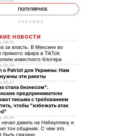
ПОПУЛЯРНОЕ
РЕКЛАМА
ЖИЕ НОВОСТИ
, 00.53
а за власть. В Мексике во
 прямого эфира в TikTok
елили известного блогера
я, 00.44
 о Patriot для Украины: Нам
 нужны эти ракеты
, 00.27
а стала бизнесом".
инские предприниматели
чают письма с требованием
тить, чтобы "избежать атак
ed"
я, 00.03
 начал давить на Набиуллину и
ил тон общения. С чем это
т быть связано