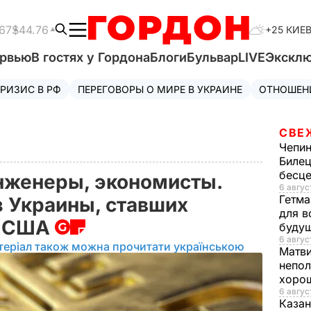
67
$44.76
+25 КИЕ
ервью
В гостях у Гордона
Блоги
Бульвар
LIVE
Экскл
РИЗИС В РФ
ПЕРЕГОВОРЫ О МИРЕ В УКРАИНЕ
ОТНОШЕН
СВЕ
Чепи
Билец
бесц
нженеры, экономисты.
6 авгус
Гетма
з Украины, ставших
для в
в США
буду
6 август
теріал також можна прочитати українською
Матв
непол
хорош
6 авгус
Казан