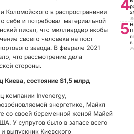
4
В
р
 и Коломойского в распространении
х
о себе и потребовал материальной
5
Н
нский писал, что миллиардер якобы
П
п
ачение своего человека на пост
в
ортового завода. В феврале 2021
ло, что рассмотрение дела
нской стороны.
 Киева, состояние $1,5 млрд
ец компании Invenergy,
озобновляемой энергетике, Майкл
сте со своей беременной женой Майей
ША. У супругов было в запасе всего
 и выпускник Киевского