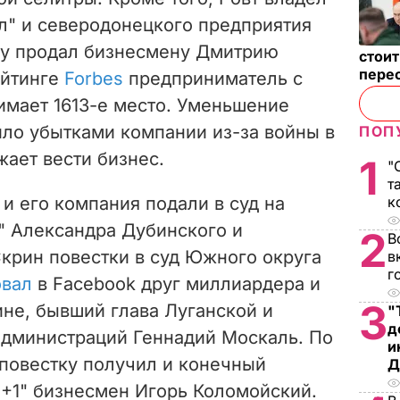
л" и северодонецкого предприятия
оду продал бизнесмену Дмитрию
стои
пере
ейтинге
Forbes
предприниматель с
имает 1613-е место. Уменьшение
ило убытками компании из-за войны в
ПОП
жает вести бизнес.
1
"
т
 и его компания подали в суд на
к
" Александра Дубинского и
2
В
Скрин повестки в суд Южного округа
в
г
овал
в Facebook друг миллиардера и
3
ине, бывший глава Луганской и
"
д
администраций Геннадий Москаль. По
и
 повестку получил и конечный
Д
1+1" бизнесмен Игорь Коломойский.