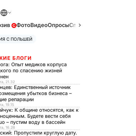
В
юзив
Фото
Видео
Опросы
Спецпроекты
Война в У
ИЯ С ПОЛЬШЕЙ
ЖИЕ БЛОГИ
нога:
Опыт медиков корпуса
кого по спасению жизней
енен
та, 21.32
нцев:
Единственный источник
озмещения убытков бизнеса –
щие репарации
а, 19.15
ийчук:
К общине относятся, как к
ноценным. Будете вести себя
о – пустим воду в бассейн
та, 16.26
ский:
Пропустили круглую дату.