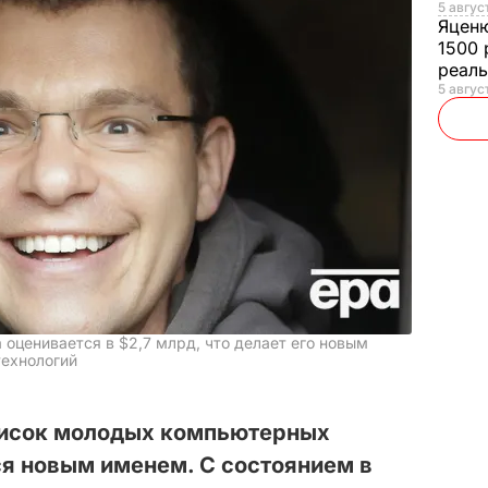
5 авгус
Яцен
1500 
реал
5 авгус
 оценивается в $2,7 млрд, что делает его новым
ехнологий
писок молодых компьютерных
я новым именем. С состоянием в