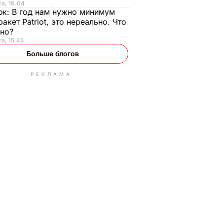
та, 16.04
юк:
В год нам нужно минимум
ракет Patriot, это нереально. Что
ьно?
та, 15.45
Больше блогов
РЕКЛАМА