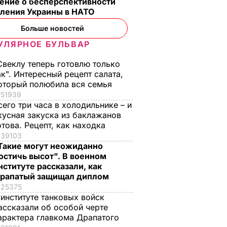
ение о бесперспективности
пления Украины в НАТО
Больше новостей
УЛЯРНОЕ БУЛЬВАР
Свеклу теперь готовлю только
ак". Интересный рецепт салата,
оторый полюбила вся семья
51939
сего три часа в холодильнике – и
кусная закуска из баклажанов
отова. Рецепт, как находка
39103
Такие могут неожиданно
остичь высот". В военном
нституте рассказали, как
рапатый защищал диплом
25375
 институте танковых войск
ассказали об особой черте
арактера главкома Драпатого