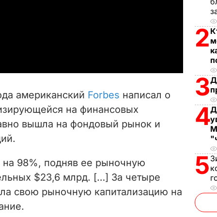
б
з
l
2
К
a
м
к
y
п
3
Д
V
п
года американский
Forbes
написал о
i
4
лизирующейся на финансовых
Д
у
давно вышла на фондовый рынок и
d
М
ий.
"
e
5
З
 на 98%, подняв ее рыночную
o
к
льных $23,6 млрд. […] За четыре
г
ила свою рыночную капитализацию на
ание.