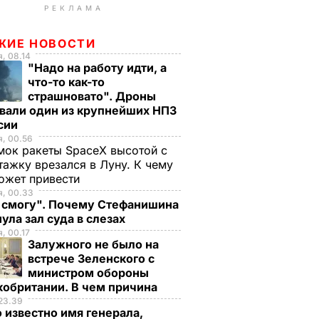
РЕКЛАМА
ЖИЕ НОВОСТИ
, 08.14
"Надо на работу идти, а
что-то как-то
страшновато". Дроны
вали один из крупнейших НПЗ
ссии
, 00.56
ок ракеты SpaceX высотой с
тажку врезался в Луну. К чему
ожет привести
я, 00.33
е смогу". Почему Стефанишина
ула зал суда в слезах
, 00.17
Залужного не было на
встрече Зеленского с
министром обороны
кобритании. В чем причина
23.39
 известно имя генерала,