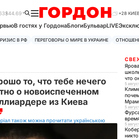
63
$44.69
+28 КИЕ
ервью
В гостях у Гордона
Блоги
Бульвар
LIVE
Экскл
РИЗИС В РФ
ПЕРЕГОВОРЫ О МИРЕ В УКРАИНЕ
ОТНОШЕН
СВЕ
Яров
школь
что о
ошо то, что тебе нечего
5 август
Клим
стно о новоиспеченном
почем
ллиардере из Киева
Мрам
5 август
Фурс
время
ріал також можна прочитати українською
5 авгус
Кобе
никто