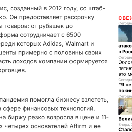
вис, созданный в 2012 году, со штаб-
ко. Он предоставляет рассрочку
СВЕ
Сегодня
ы товаров: от рубашек до
форма сотрудничает с 6500
реди которых Adidas, Walmart и
атако
в Ро
оценты примерно с половины своих
Сегодня
часть доходов компании формируется
Облом
пятиэ
орговцев.
это м
Сегодн
"Я н
покин
Сегодня
 пандемия помогла бизнесу взлететь,
в сфере финансовых технологий.
а биржу резко возросла в цене и 11-
Вели
Вчера, 
з четырех основателей Affirm и ее
Стало