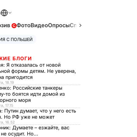
В
юзив
Фото
Видео
Опросы
Спецпроекты
Война в У
ИЯ С ПОЛЬШЕЙ
ЖИЕ БЛОГИ
ая:
Я отказалась от новой
ной формы детям. Не уверена,
на пригодится
а, 18.19
енко:
Российские танкеры
у-то боятся идти домой из
орного моря
а, 17.15
а:
Путин думает, что у него есть
. Но РФ уже не может
та, 16.52
рник:
Думаете – езжайте, вас
 не осудит. Но...