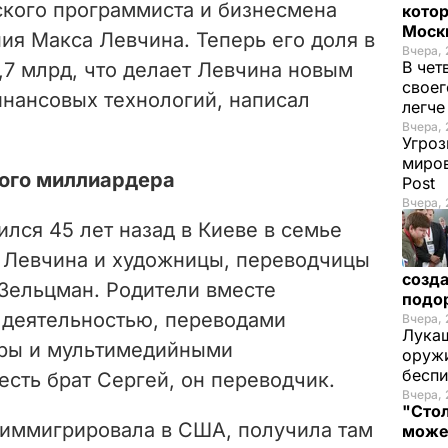
ского программиста и бизнесмена
котор
Моск
ия Макса Левчина. Теперь его доля в
Вчера, 
В чет
,7 млрд, что делает Левчина новым
своег
нансовых технологий, написал
легч
Вчера, 
Угроз
миров
ого миллиардера
Post
Вчера, 
лся 45 лет назад в Киеве в семье
я Левчина и художницы, переводчицы
созда
Зельцман. Родители вместе
подо
 деятельностью, переводами
Вчера, 
Лукаш
уры и мультимедийными
оружи
бесп
сть брат Сергей, он переводчик.
Вчера, 
"Стол
 иммигрировала в США, получила там
може