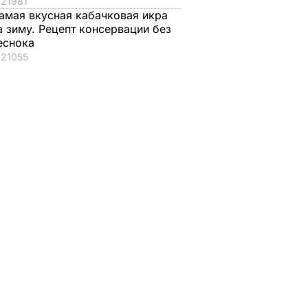
21981
амая вкусная кабачковая икра
а зиму. Рецепт консервации без
еснока
21055