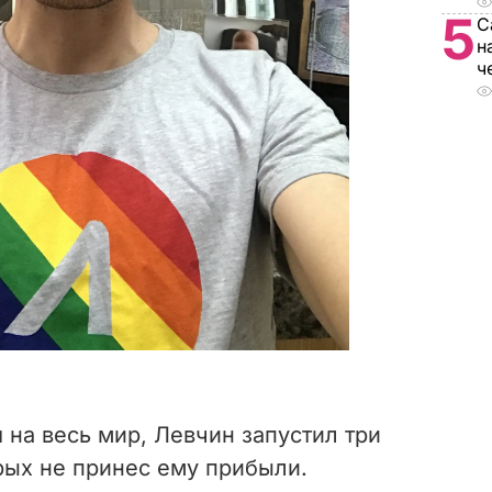
5
С
н
ч
на весь мир, Левчин запустил три
орых не принес ему прибыли.