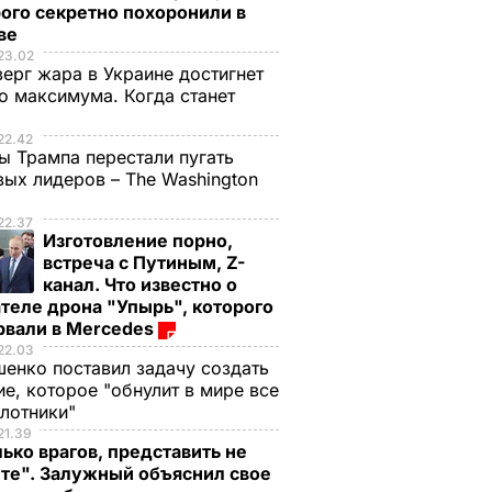
ого секретно похоронили в
ве
23.02
верг жара в Украине достигнет
о максимума. Когда станет
е
22.42
ы Трампа перестали пугать
ых лидеров – The Washington
22.37
Изготовление порно,
встреча с Путиным, Z-
канал. Что известно о
теле дрона "Упырь", которого
рвали в Mercedes
22.03
енко поставил задачу создать
е, которое "обнулит в мире все
илотники"
21.39
ько врагов, представить не
те". Залужный объяснил свое