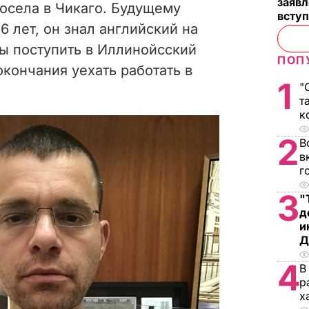
заявл
осела в Чикаго. Будущему
всту
6 лет, он знал английский на
бы поступить в Иллинойсский
ПОП
окончания уехать работать в
1
"
т
к
2
В
в
г
3
"
д
и
Д
4
В
р
х