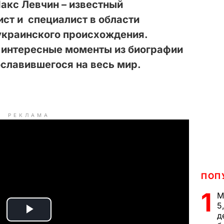
Макс Левчин – известный
ст и специалист в области
украинского происхождения.
интересные моменты из биографии
славившегося на весь мир.
РЕКЛАМА
ПОП
1
М
5
д
P