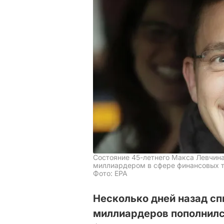
Состояние 45-летнего Макса Левчина
миллиардером в сфере финансовых т
Фото: ЕРА
Несколько дней назад с
миллиардеров пополнилс