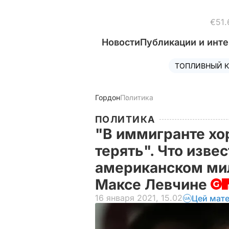
€51.
Новости
Публикации и инт
ТОПЛИВНЫЙ К
Гордон
Политика
ПОЛИТИКА
"В иммигранте хор
терять". Что изве
американском ми
Максе Левчине
16 января 2021, 15.02
Цей мате