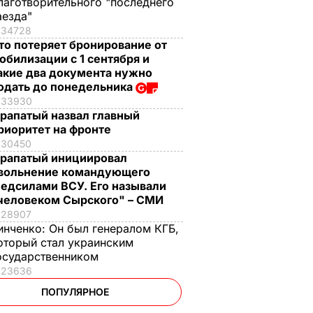
лаготворительного "последнего
аезда"
34728
то потеряет бронирование от
обилизации с 1 сентября и
акие два документа нужно
одать до понедельника
33930
рапатый назвал главный
риоритет на фронте
30450
рапатый инициировал
вольнение командующего
едсилами ВСУ. Его называли
человеком Сырского" – СМИ
28907
инченко:
Он был генералом КГБ,
оторый стал украинским
осударственником
23636
ПОПУЛЯРНОЕ