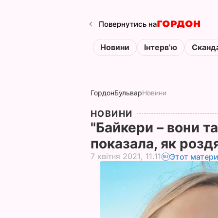
Повернутись на
Новини
Інтервʼю
Сканд
Гордон
Бульвар
Новини
НОВИНИ
"Байкери – вони т
показала, як роздя
7 квітня 2021, 11.11
Этот матери