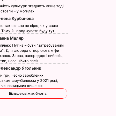
нність культури згадують лише тоді,
ї стовпи – у могилах
лена Курбанова
ого так сильно не вірю, як у свою
. Тому й народжувати буду тут
анна Маляр
плекс Путіна – бути "затребуваним
м". Для фюрера створюють міфи
ханок. Зараз, напередодні виборів,
утки, нова нібито пасія
лександр Ягольник
н грн, чесно зароблених
ським шоу-бізнесом у 2021 році,
 у чиновницьких кишенях
Більше свіжих блогів