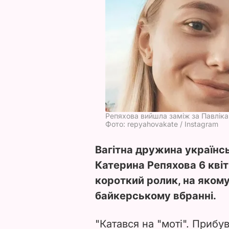
Репяхова вийшла заміж за Павліка
Фото: repyahovakate / Instagram
Вагітна дружина українсь
Катерина Репяхова 6 квіт
короткий ролик, на якому
байкерському вбранні.
"Катався на "моті". Прибув