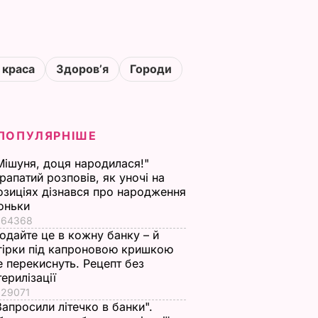
 краса
Здоровʼя
Городи
ПОПУЛЯРНІШЕ
Мішуня, доця народилася!"
рапатий розповів, як уночі на
озиціях дізнався про народження
оньки
64368
одайте це в кожну банку – й
гірки під капроновою кришкою
е перекиснуть. Рецепт без
терилізації
29071
Запросили літечко в банки".