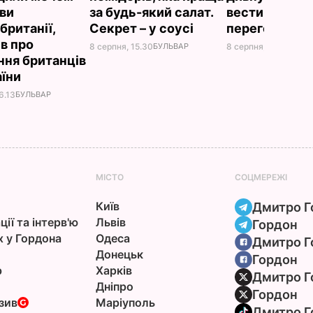
ви
за будь-який салат.
вести телефо
британії,
Секрет – у соусі
переговори
ів про
8 серпня, 15.30
БУЛЬВАР
8 серпня, 10.25
СВІТ
ння британців
аїни
6.13
БУЛЬВАР
МІСТО
СОЦМЕРЕЖІ
Київ
Дмитро Г
ції та інтерв'ю
Львів
Гордон
х у Гордона
Одеса
Дмитро Г
Донецьк
Гордон
р
Харків
Дмитро Г
Дніпро
Гордон
зив
Маріуполь
Дмитро Г