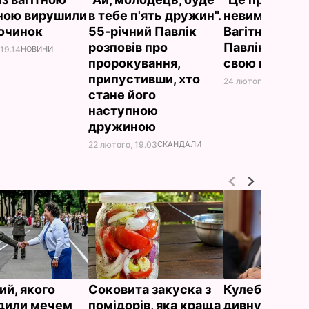
ною вирушили
в тебе п'ять дружин".
невимовні від
починок
55-річний Павлік
Вагітна друж
розповів про
Павліка пока
19.14
НОВИНИ
пророкування,
свою нову м
припустивши, хто
24 лютого, 16.13
НОВ
стане його
наступною
дружиною
22 лютого, 19.03
СКАНДАЛИ
ий, якого
Соковита закуска з
Кулеба розпо
дили мечем
помідорів, яка краща
дивну манеру