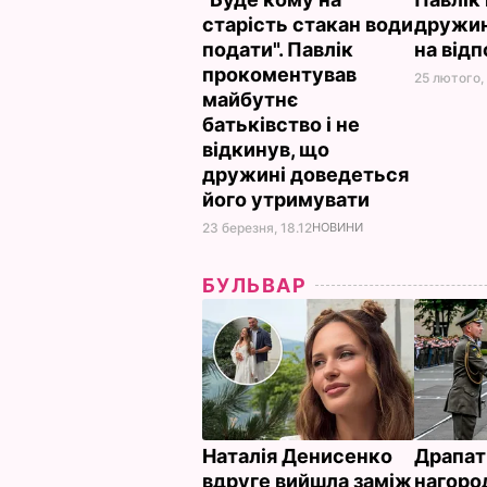
старість стакан води
дружи
подати". Павлік
на від
прокоментував
25 лютого, 
майбутнє
батьківство і не
відкинув, що
дружині доведеться
його утримувати
23 березня, 18.12
НОВИНИ
БУЛЬВАР
Наталія Денисенко
Драпат
вдруге вийшла заміж
нагоро