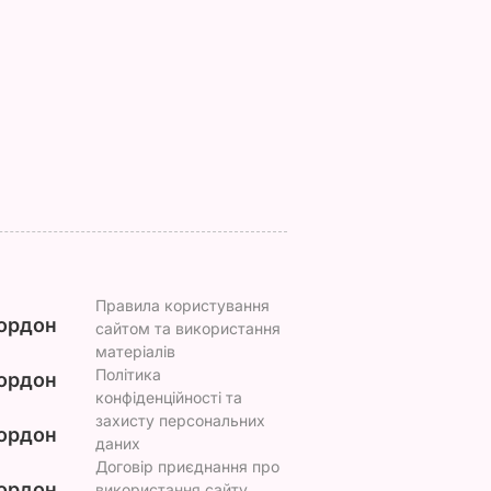
нні
насправді
найсолодший кавун
причепився до
Сім ознак стиглої й
костюма
соковитої ягоди
Зеленського
8 серпня, 00.05
БУЛЬВАР
8 серпня, 07.07
СВІТ
Правила користування
ордон
сайтом та використання
матеріалів
Політика
ордон
конфіденційності та
захисту персональних
ордон
даних
Договір приєднання про
ордон
використання сайту