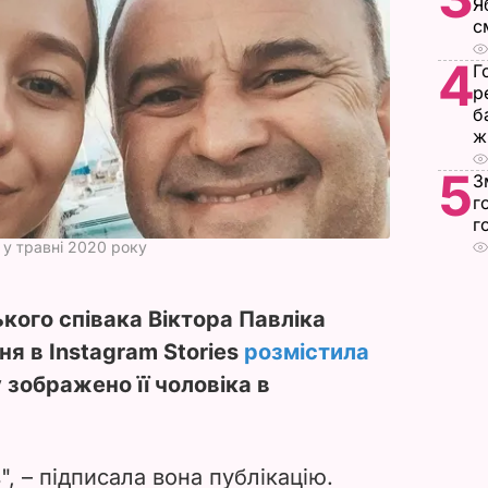
Я
с
4
Г
р
б
ж
5
З
г
г
 у травні 2020 року
кого співака Віктора Павліка
ня в Instagram Stories
розмістила
 зображено її чоловіка в
", – підписала вона публікацію.