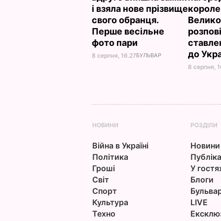
і взяла нове прізвище
короле
свого обранця.
Велико
Перше весільне
розпов
фото пари
ставле
до Укр
8 серпня, 16.27
БУЛЬВАР
8 серпня, 1
НОВИНИ
РОЗДІЛИ
Війна в Україні
Новини
Політика
Публіка
Гроші
У гостя
Світ
Блоги
Спорт
Бульва
Культура
LIVE
Техно
Ексклю