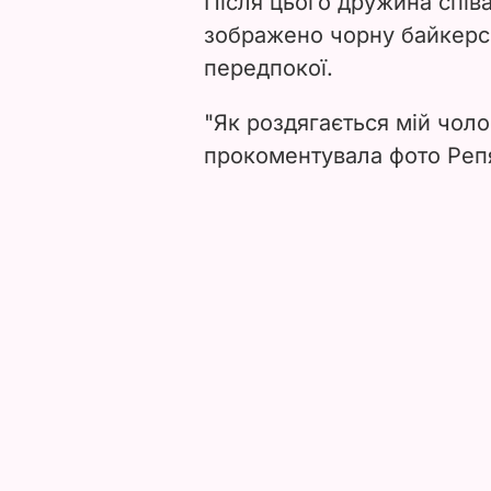
Після цього дружина співа
зображено чорну байкерськ
передпокої.
"Як роздягається мій чолов
прокоментувала фото Реп