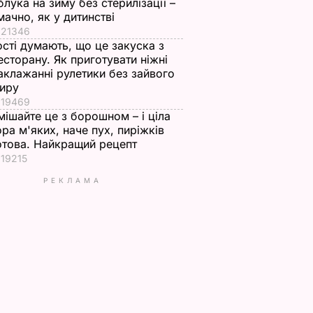
блука на зиму без стерилізації –
мачно, як у дитинстві
21346
ості думають, що це закуска з
есторану. Як приготувати ніжні
аклажанні рулетики без зайвого
иру
19469
мішайте це з борошном – і ціла
ора м'яких, наче пух, пиріжків
отова. Найкращий рецепт
19215
РЕКЛАМА