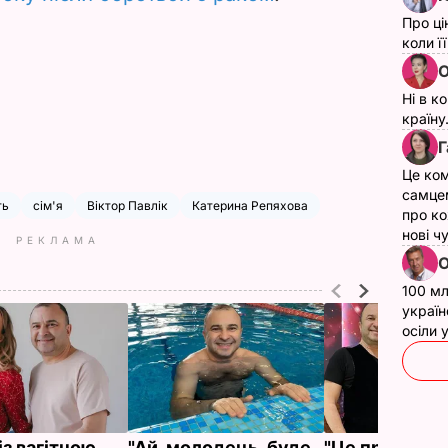
Про ці
коли ї
О
Ні в к
країну
Г
Це ком
самце
ть
сім'я
Віктор Павлік
Катерина Репяхова
про ко
нові ч
РЕКЛАМА
О
100 мл
україн
осіли
із вагітною
"Ай, молодець, буде
"Це просто