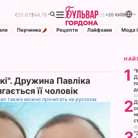
€51.67
$44.76
+20 КИЇВ
али
Перчинка
Рецепти
Лайфхаки
Мода і
НАЙ
1
"
Д
акі". Дружина Павліка
п
гається її чоловік
д
ал также можно прочитать на русском
2
Д
о
н
с
3
"