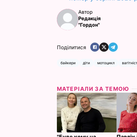
Автор
Редакція
"Гордон"
Поділитися
байкери
діти
мотоцикл
вагітніс
МАТЕРІАЛИ ЗА ТЕМОЮ
"Буде кому на
Павлік 