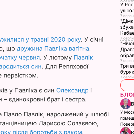
У Рос
улюбл
7 серпн
"Дімк
збуха
Каба
ужилися у травні 2020 року
. У січні
7 серпн
"Нічо
мо, що
дружина Павліка вагітна
.
Драпа
обрав
очатку червня
. У лютому
Павлік
7 серпн
народиться син
. Для Репяхової
Три в
буряк
е первістком.
7 серпн
ків у Павліка є син
Олександр
і
БЛО
 – єдинокровні брат і сестра.
У Мос
 Павло Павлік, народжений у шлюбі
помеш
 танцівницею Ларисою Созаєвою,
Поверн
оку після боротьби з раком
.
Ю