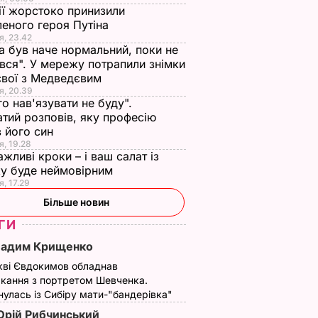
ії жорстоко принизили
еного героя Путіна
я, 23.42
а був наче нормальний, поки не
вся". У мережу потрапили знімки
євої з Медведєвим
я, 20.39
го нав'язувати не буду".
тий розповів, яку професію
 його син
я, 19.28
ажливі кроки – і ваш салат із
у буде неймовірним
я, 17.29
Більше новин
ГИ
Вадим Крищенко
кві Євдокимов обладнав
кання з портретом Шевченка.
улась із Сибіру мати-"бандерівка"
рій Рибчинський