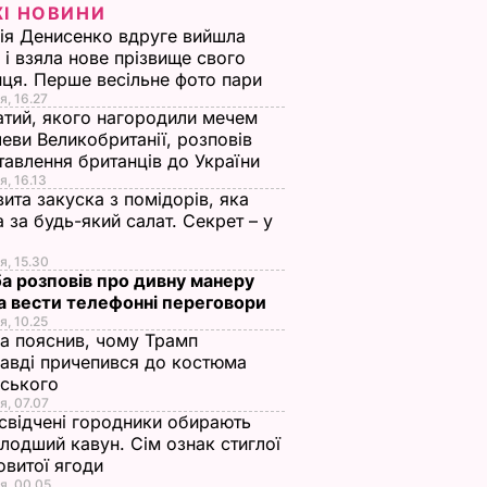
ЖІ НОВИНИ
ія Денисенко вдруге вийшла
 і взяла нове прізвище свого
ця. Перше весільне фото пари
я, 16.27
тий, якого нагородили мечем
еви Великобританії, розповів
тавлення британців до України
я, 16.13
ита закуска з помідорів, яка
 за будь-який салат. Секрет – у
я, 15.30
а розповів про дивну манеру
а вести телефонні переговори
я, 10.25
а пояснив, чому Трамп
авді причепився до костюма
нського
я, 07.07
свідчені городники обирають
лодший кавун. Сім ознак стиглої
овитої ягоди
я, 00.05