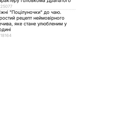
арактеру головкома Драпатого
25077
іжні "Поцілуночки" до чаю.
ростий рецепт неймовірного
ечива, яке стане улюбленим у
одині
18164