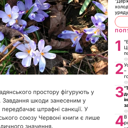
"Держ
холод
уряд
ПОП
1
"
Ц
п
2
У
–
г
3
"
радянського простору фігурують у
д
і
. Завдання шкоди занесеним у
з
 передбачає штрафні санкції. У
4
В
ського союзу Червоні книги є лише
р
дичного значення.