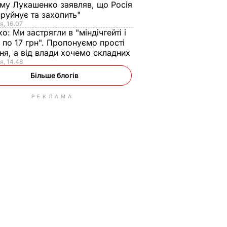
ому Лукашенко заявляв, що Росія
зруйнує та захопить"
я, 16.07
ко:
Ми застрягли в "міндічгейті і
 по 17 грн". Пропонуємо прості
ня, а від влади хочемо складних
я, 14.48
Більше блогів
РЕКЛАМА