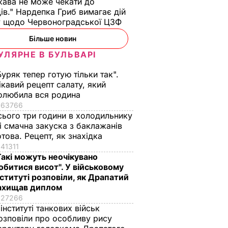
ава не може чекати до
ів." Нардепка Гриб вимагає дій
у щодо Червоноградської ЦЗФ
Більше новин
УЛЯРНЕ В БУЛЬВАРІ
Буряк тепер готую тільки так".
ікавий рецепт салату, який
олюбила вся родина
63766
сього три години в холодильнику
 і смачна закуска з баклажанів
отова. Рецепт, як знахідка
41311
Такі можуть неочікувано
обитися висот". У військовому
нституті розповіли, як Драпатий
ахищав диплом
27266
 інституті танкових військ
озповіли про особливу рису