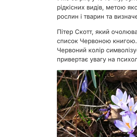
рідкісних видів, метою яко
рослин і тварин та визнач
Пітер Скотт, який о
чолюва
список Червоною книгою.
Червоний колір символізує
привертає увагу на психол