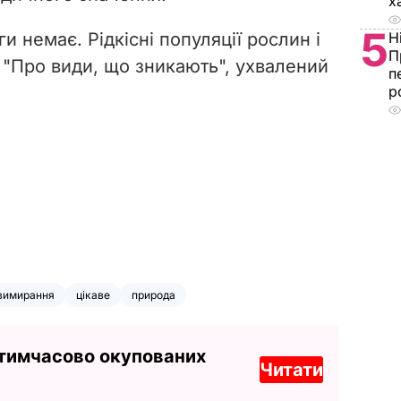
х
5
и немає. Рідкісні популяції рослин і
Н
П
 "Про види, що зникають", ухвалений
п
р
вимирання
цікаве
природа
 тимчасово окупованих
Читати