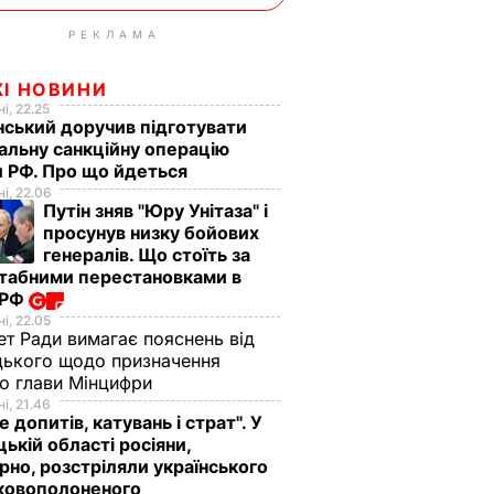
РЕКЛАМА
ЖІ НОВИНИ
і, 22.25
ський доручив підготувати
альну санкційну операцію
 РФ. Про що йдеться
і, 22.06
Путін зняв "Юру Унітаза" і
просунув низку бойових
генералів. Що стоїть за
табними перестановками в
 РФ
і, 22.05
ет Ради вимагає пояснень від
ького щодо призначення
о глави Мінцифри
і, 21.46
е допитів, катувань і страт". У
ькій області росіяни,
рно, розстріляли українського
ьковополоненого