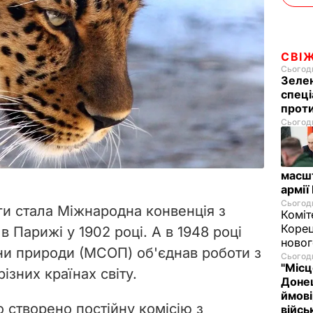
СВІ
Сьогодн
Зелен
спеці
проти
Сьогодн
масш
армії
Сьогодн
и стала Міжнародна конвенція з
Коміт
Корец
в Парижі у 1902 році. А в 1948 році
новог
и природи (МСОП) об'єднав роботи з
Сьогодн
"Місц
ізних країнах світу.
Донец
ймові
о створено постійну комісію з
війс