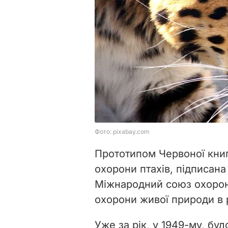
Прототипом Червоної книг
охорони птахів, підписана 
Міжнародний союз охорон
охорони живої природи в р
Уже за рік, у 1949-му, бул