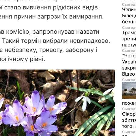
Сьогодн
ї стало вивчення рідкісних видів
Чепи
Білец
ення причин загрози їх вимирання.
безц
Сьогодн
в комісію,
запропонував назвати
Трамп
треті
 Такий термін вибрали невипадково.
насту
 небезпеку, тривогу, заборону і
Сьогодн
"Чого
огічному рівні.
Украї
закри
Віде
Сьогодн
пожеж
Сьогодн
Сікор
збитт
того,
Сьогодн