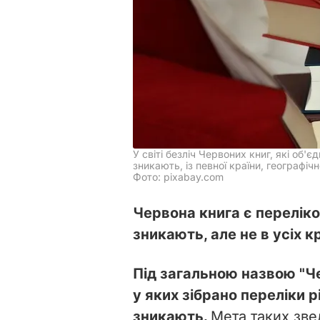
У світі безліч Червоних книг, які об'
зникають, із певної країни, географіч
Фото: pixabay.com
Червона книга є переліком
зникають, але не в усіх 
Під загальною назвою "Че
у яких зібрано переліки рі
зникають.
Мета таких звед