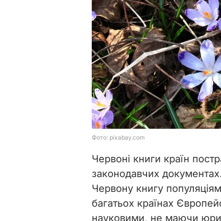
Червоні книги країн пост
законодавчих документах
Червону книгу популяціям
багатьох країнах Європей
науковими, не маючи юри