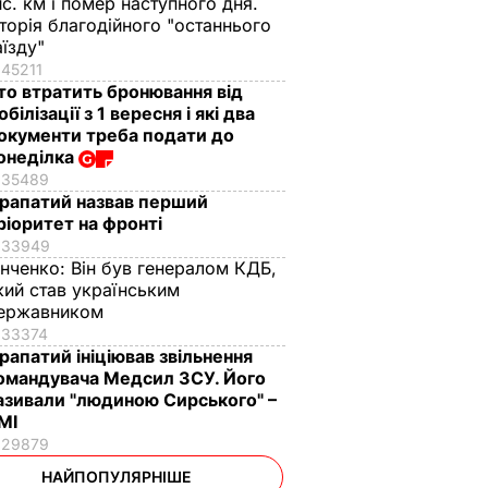
ис. км і помер наступного дня.
сторія благодійного "останнього
аїзду"
45211
то втратить бронювання від
обілізації з 1 вересня і які два
окументи треба подати до
онеділка
35489
рапатий назвав перший
ріоритет на фронті
33949
інченко:
Він був генералом КДБ,
кий став українським
ержавником
33374
рапатий ініціював звільнення
омандувача Медсил ЗСУ. Його
азивали "людиною Сирського" –
МІ
29879
НАЙПОПУЛЯРНІШЕ