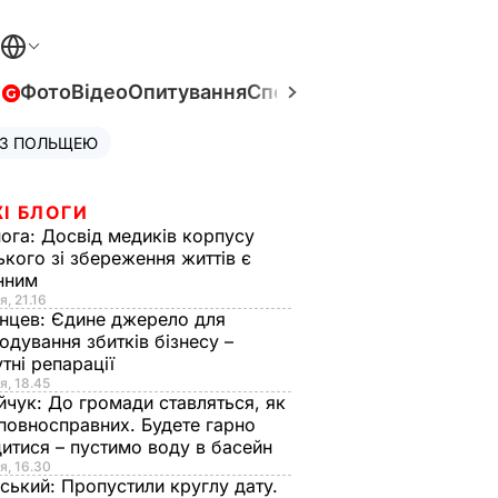
в
Фото
Відео
Опитування
Спецпроєкти
Війна в Укра
 З ПОЛЬЩЕЮ
І БЛОГИ
нога:
Досвід медиків корпусу
ького зі збереження життів є
інним
я, 21.16
нцев:
Єдине джерело для
одування збитків бізнесу –
тні репарації
я, 18.45
йчук:
До громади ставляться, як
повносправних. Будете гарно
итися – пустимо воду в басейн
я, 16.30
ський:
Пропустили круглу дату.