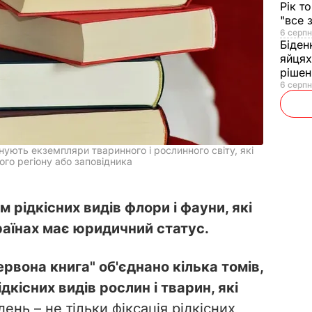
Рік т
"все 
6 серпн
Біден
яйцях
рішен
6 серпн
єднують екземпляри тваринного і рослинного світу, які
ного регіону або заповідника
 рідкісних видів флори і фауни, які
країнах має юридичний статус.
рвона книга" об'єднано кілька томів,
дкісних видів рослин і тварин, які
ень – не тільки фіксація рідкісних