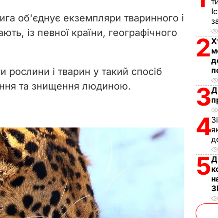
т
V
І
га об'єднує екземпляри тваринного і
з
i
ають, із певної країни, географічного
2
Х
d
м
д
e
п
и рослини і тварин у такий спосіб
ання та знищення людиною.
3
Д
o
п
4
З
я
д
5
Д
к
н
З