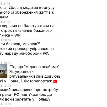
і, 21.16
нога:
Досвід медиків корпусу
ького зі збереження життів є
інним
і, 21.10
 вирішив не балотуватися на
й строк і визначив бажаного
пника – WP
і, 20.59
 ти бекаєш, мекаєш?"
нський пранкер увірвався на
ту нараду міноборони РФ.
о
і, 20.00
"Те, що їм давно знайоме".
Як українські
рятувальники ліквідовують
і у Франції. Фоторепортаж
і, 19.45
ський висловився про потребу
я ракет РФ над Україною до
 як вони залетять у Польщу
і, 19.36