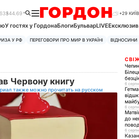
.63
$44.69
+29 КИЇВ
'ю
У гостях у Гордона
Блоги
Бульвар
LIVE
Ексклюзи
РИЗА У РФ
ПЕРЕГОВОРИ ПРО МИР В УКРАЇНІ
ВІДНОСИНИ
СВІЖ
Чепи
Білец
безц
мав Червону книгу
6 серпн
Гетма
риал также можно прочитать на русском
відшк
майбу
6 серпн
Матві
до не
повод
6 серпн
Казан