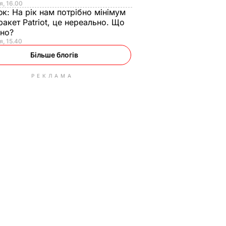
я, 16.00
юк:
На рік нам потрібно мінімум
ракет Patriot, це нереально. Що
ьно?
я, 15.40
Більше блогів
РЕКЛАМА