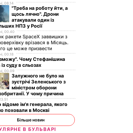
і, 08.14
"Треба на роботу йти, а
щось лячно". Дрони
атакували один із
льших НПЗ у Росії
і, 00.40
к ракети SpaceX заввишки з
поверхівку врізався в Місяць.
го це може призвести
і, 00.18
 зможу". Чому Стефанішина
 із суду в сльозах
і, 00.09
Залужного не було на
зустрічі Зеленського з
міністром оборони
обританії. У чому причина
23.51
 відоме ім'я генерала, якого
о поховали в Москві
Більше новин
УЛЯРНЕ В БУЛЬВАРІ