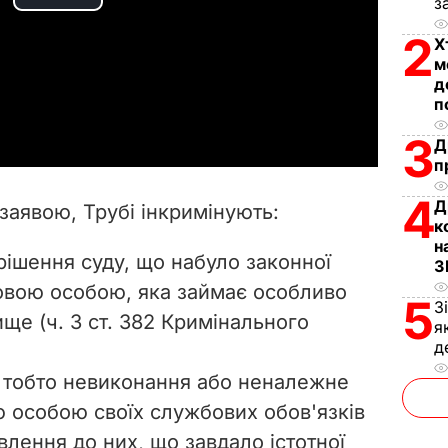
P
з
2
Х
l
м
д
a
п
y
3
Д
п
V
4
Д
з заявою, Трубі інкримінують:
к
i
н
ішення суду, що набуло законної
З
d
овою особою, яка займає особливо
5
З
e
ще (ч. 3 ст. 382 Кримінального
я
д
o
, тобто невиконання або неналежне
 особою своїх службових обов'язків
влення до них, що завдало істотної