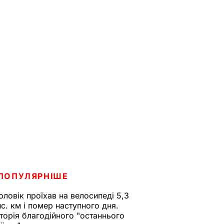
ПОПУЛЯРНІШЕ
оловік проїхав на велосипеді 5,3
ис. км і помер наступного дня.
сторія благодійного "останнього