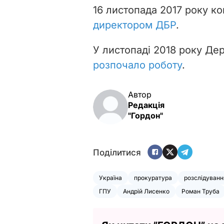
16 листопада 2017 року к
директором ДБР
.
У листопаді 2018 року Д
розпочало роботу
.
Автор
Редакція
"Гордон"
Поділитися
Україна
прокуратура
розслідуванн
ГПУ
Андрій Лисенко
Роман Труба