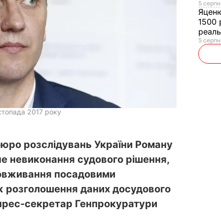
5 серпн
Яцен
1500 
реал
5 серпн
стопада 2017 року
юро розслідувань України Роману
не невиконання судового рішення,
ловживання посадовими
ж розголошення даних досудового
 прес-секретар Генпрокуратури