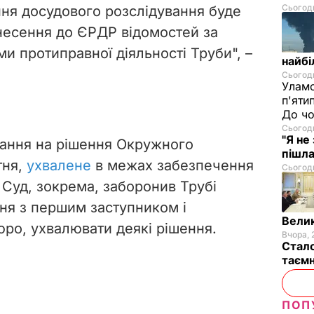
Сьогодн
ння досудового розслідування буде
несення до ЄРДР відомостей за
 протиправної діяльності Труби", –
найбі
Сьогодн
Уламо
п'яти
До чо
Сьогодн
"Я не
лання на рішення Окружного
пішла
тня,
ухвалене
в межах забезпечення
Сьогодн
 Суд, зокрема, заборонив Трубі
ня з першим заступником і
Велик
ро, ухвалювати деякі рішення.
Вчора, 
Стало
таємн
ПОП