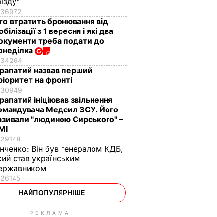
аїзду"
36972
то втратить бронювання від
обілізації з 1 вересня і які два
окументи треба подати до
онеділка
34264
рапатий назвав перший
ріоритет на фронті
30949
рапатий ініціював звільнення
омандувача Медсил ЗСУ. Його
азивали "людиною Сирського" –
МІ
29148
інченко:
Він був генералом КДБ,
кий став українським
ержавником
26145
НАЙПОПУЛЯРНІШЕ
РЕКЛАМА