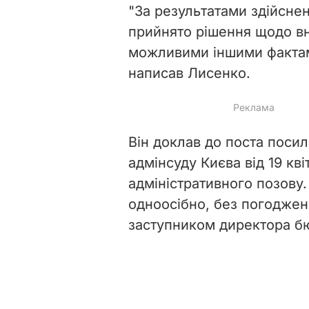
"За результатами здійсне
прийнято рішення щодо в
можливими іншими фактами
написав Лисенко.
Він доклав до поста поси
адмінсуду Києва від 19 кві
адміністративного позову.
одноосібно, без погоджен
заступником директора бю