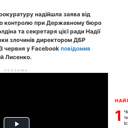
рокуратуру надійшла заява від
го контролю при Державному бюро
діна та секретаря цієї ради Надії
изки злочинів директором ДБР
3 червня у Facebook
повідомив
й Лисенко.
РЕКЛАМА
НАЙ
1
Ч
т
І