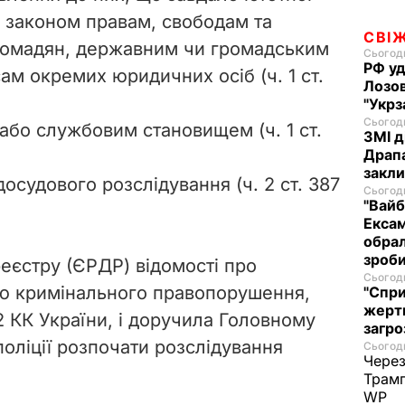
законом правам, свободам та
СВІ
ромадян, державним чи громадським
Сьогодн
РФ уд
ам окремих юридичних осіб (ч. 1 ст.
Лозов
"Укрз
Сьогодн
бо службовим становищем (ч. 1 ст.
ЗМІ д
Драпа
закли
осудового розслідування (ч. 2 ст. 387
Сьогодн
"Вайб
Ексам
обрал
зроби
еєстру (ЄРДР) відомості про
Сьогодн
ю кримінального правопорушення,
"Спри
жертв
2 КК України, і доручила Головному
загро
оліції розпочати розслідування
Сьогодн
Через
Трамп
WP