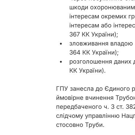
шкоди охоронюваним 
інтересам окремих г
інтересам або інтерес
367 КК України);
зловживання владою а
364 КК України);
розголошення даних д
КК України).
ГПУ занесла до Єдиного р
ймовірне вчинення Трубо
передбаченого ч. 3 ст. 38
слідчому управлінню Нацп
стосовно Труби.