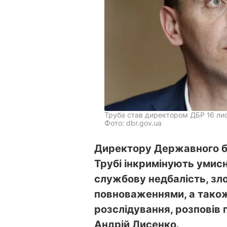
Труба став директором ДБР 16 ли
Фото: dbr.gov.ua
Директору Державного б
Трубі інкримінують умис
службову недбалість, з
повноваженнями, а тако
розслідування, розповів
Андрій Лисенко.