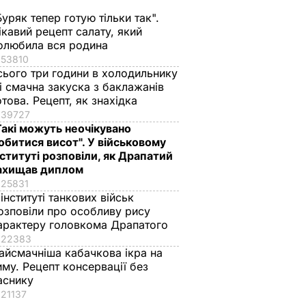
Буряк тепер готую тільки так".
ікавий рецепт салату, який
олюбила вся родина
53810
сього три години в холодильнику
 і смачна закуска з баклажанів
отова. Рецепт, як знахідка
39727
Такі можуть неочікувано
обитися висот". У військовому
нституті розповіли, як Драпатий
ахищав диплом
25831
 інституті танкових військ
озповіли про особливу рису
арактеру головкома Драпатого
22383
айсмачніша кабачкова ікра на
иму. Рецепт консервації без
аснику
21137