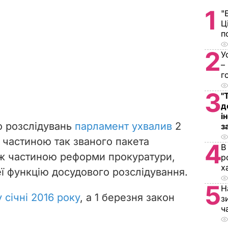
1
"
Ц
п
2
У
–
г
3
"
д
і
 розслідувань
парламент ухвалив
2
з
є частиною так званого пакета
4
В
кож частиною реформи прокуратури,
р
х
еї функцію досудового розслідування.
5
Н
у січні 2016 року
, а 1 березня закон
з
ч