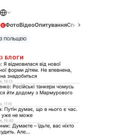
в
Фото
Відео
Опитування
Спецпроєкти
Війна в Укра
 З ПОЛЬЩЕЮ
І БЛОГИ
а:
Я відмовилася від нової
ної форми дітям. Не впевнена,
на знадобиться
я, 18.13
енко:
Російські танкери чомусь
ся йти додому з Мармурового
, 17.15
а:
Путін думає, що в нього є час.
Ф уже не може
я, 16.40
рник:
Думаєте – їдьте, вас ніхто
судить. Але...