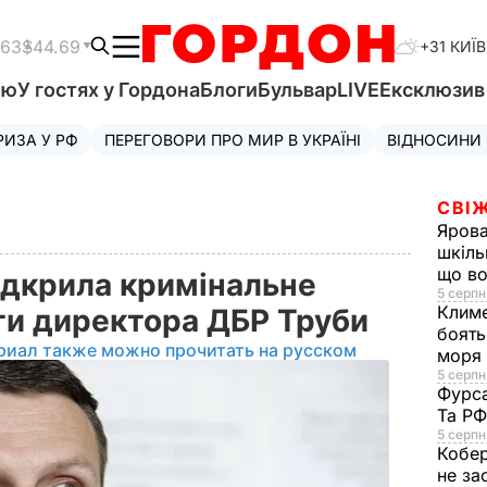
.63
$44.69
+31 КИЇВ
'ю
У гостях у Гордона
Блоги
Бульвар
LIVE
Ексклюзи
РИЗА У РФ
ПЕРЕГОВОРИ ПРО МИР В УКРАЇНІ
ВІДНОСИНИ
СВІЖ
Яров
шкіль
що во
ідкрила кримінальне
5 серпн
Клим
ти директора ДБР Труби
боять
риал также можно прочитать на русском
моря
5 серпня
Фурс
Та Р
5 серпн
Кобе
не за