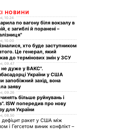
ЖІ НОВИНИ
і, 10.24
арила по вагону біля вокзалу в
ій, є загиблі й поранені –
алізниця"
і, 10.00
ізналися, хто буде заступником
того. Це генерал, який
кав до термінових змін у ЗСУ
і, 09.47
 не дуже у ВАКС".
басадорці України у США
и запобіжний захід, вона
ла заяву
і, 09.26
чинять більше руйнувань і
". ISW попередив про нову
зу для України
і, 08.50
 дефіцит ракет у США між
ом і Гегсетом виник конфлікт –