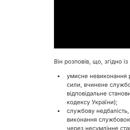
Він розповів, що, згідно і
умисне невиконання р
сили, вчинене служб
відповідальне станови
кодексу України);
службову недбалість
виконання службовою
через несумлінне ста