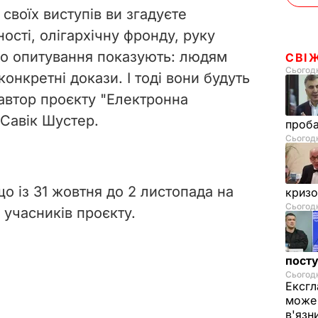
 своїх виступів ви згадуєте
ності, олігархічну фронду, руку
го опитування показують: людям
СВІ
Сьогодн
 конкретні докази. І тоді вони будуть
 автор проєкту "Електронна
 Савік Шустер.
проб
Сьогодн
о із 31 жовтня до 2 листопада на
криз
Сьогодн
8 учасників проєкту.
посту
Сьогодн
Ексгл
може 
в'язн