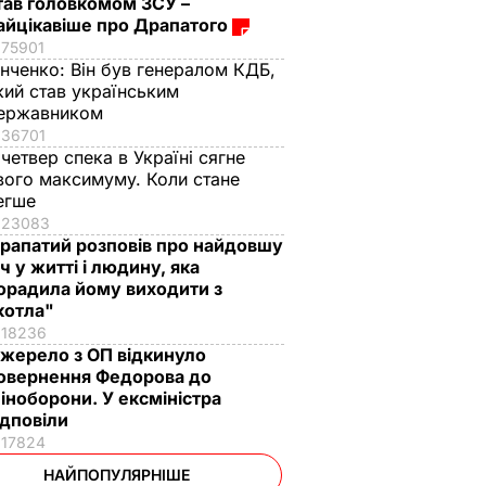
тав головкомом ЗСУ –
айцікавіше про Драпатого
75901
інченко:
Він був генералом КДБ,
кий став українським
ержавником
36701
 четвер спека в Україні сягне
вого максимуму. Коли стане
егше
23083
рапатий розповів про найдовшу
іч у житті і людину, яка
орадила йому виходити з
котла"
18236
жерело з ОП відкинуло
овернення Федорова до
іноборони. У ексміністра
ідповіли
17824
НАЙПОПУЛЯРНІШЕ