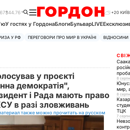
.67
$44.76
+20 КИЇВ
'ю
У гостях у Гордона
Блоги
Бульвар
LIVE
Ексклюзи
РИЗА У РФ
ПЕРЕГОВОРИ ПРО МИР В УКРАЇНІ
ВІДНОСИНИ
СВІ
Саака
росій
проб
олосував у проєкті
8 серпн
Юнус
нна демократія",
мир, 
зидент і Рада мають право
8 серпн
Казар
КСУ в разі зловживань
студе
ТЦК
материал также можно прочитать на русском
7 серпн
Невз
контр