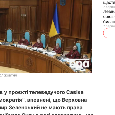
щаст
7 серпн
Левін
союзн
билас
7 серпн
27 жовтня
в у проєкті телеведучого Савіка
ократія", впевнені, що Верховна
мир Зеленський не мають права