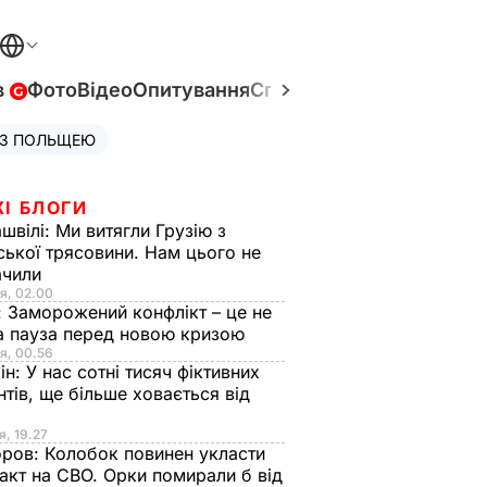
в
Фото
Відео
Опитування
Спецпроєкти
Війна в Укр
 З ПОЛЬЩЕЮ
ЖІ БЛОГИ
швілі:
Ми витягли Грузію з
ської трясовини. Нам цього не
ачили
я, 02.00
:
Заморожений конфлікт – це не
а пауза перед новою кризою
я, 00.56
ін:
У нас сотні тисяч фіктивних
нтів, ще більше ховається від
я, 19.27
оров:
Колобок повинен укласти
акт на СВО. Орки помирали б від