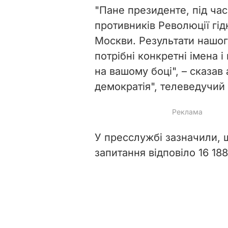
"Пане президенте, під час
противників Революції гід
Москви. Результати нашо
потрібні конкретні імена і
на вашому боці", – сказав
демократія", телеведучий
У пресслужбі зазначили, щ
запитання відповіло
16 18