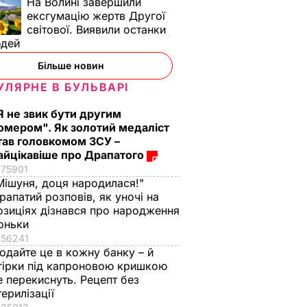
На Волині завершили
ексгумацію жертв Другої
світової. Виявили останки
юдей
Більше новин
УЛЯРНЕ В БУЛЬВАРІ
Я не звик бути другим
омером". Як золотий медаліст
тав головкомом ЗСУ –
айцікавіше про Драпатого
75901
Мішуня, доця народилася!"
рапатий розповів, як уночі на
озиціях дізнався про народження
оньки
56241
одайте це в кожну банку – й
гірки під капроновою кришкою
е перекиснуть. Рецепт без
терилізації