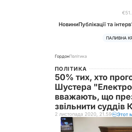
€51
Новини
Публікації та інтерв
ПАЛИВНА К
Гордон
Політика
ПОЛІТИКА
50% тих, хто прог
Шустера "Електро
вважають, що пре
звільнити суддів 
2 листопада 2020, 21.59
Этот 