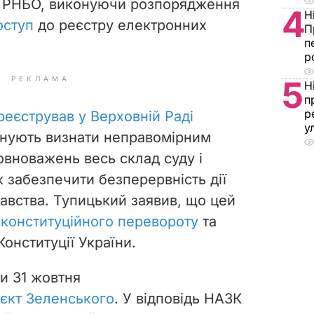
ня РНБО, виконуючи розпорядження
4
Н
оступ
до реєстру електронних
П
п
р
РЕКЛАМА
5
Н
п
р
реєстрував у Верховній Раді
у
онують визнати неправомірним
овноважень весь склад суду і
 забезпечити безперервність дії
авства.
Тупицький заявив, що цей
 конституційного перевороту
та
онституції України.
и 31 жовтня
єкт Зеленського
. У відповідь НАЗК