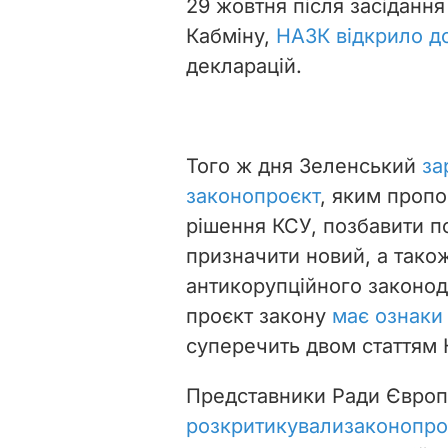
29 жовтня п
ісля засідан
Кабміну,
НАЗК відкрило д
декларацій.
Того ж дня Зеленський
за
законопроєкт
, яким проп
рішення КСУ, позбавити п
призначити новий, а також
антикорупційного законод
п
роєкт закону
має ознаки
суперечить двом статтям К
Представники Ради Європ
розкритикували
законопро