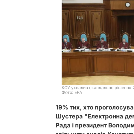
КСУ ухвалив скандальне рішення 
Фото: EPA
19% тих, хто проголосува
Шустера "Електронна дем
Рада і президент Володи