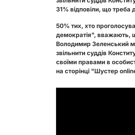
звільнити суддів Констит
31% відповіли, що треба 
50% тих, хто проголосува
демократія", вважають, 
Володимир Зеленський ма
звільнити суддів Констит
своїми правами в особис
на сторінці "Шустер onlin