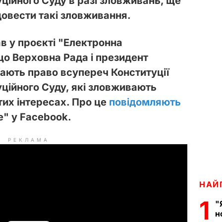
уційного Суду в разі зловживань, ще
довести такі зловживання.
в у проєкті "Електронна
що Верховна Рада і президент
ють право всупереч Конституції
уційного Суду, які зловживають
тих інтересах. Про це
повідомляють
e" у Facebook.
РЕКЛАМА
НАЙ
1
"
н