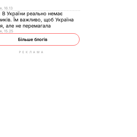
я
я, 16.13
:
В України реально немає
иків. Їм важливо, щоб Україна
я, але не перемагала
я, 15.25
Більше блогів
РЕКЛАМА