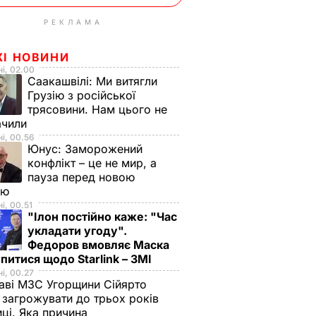
РЕКЛАМА
ЖІ НОВИНИ
і, 02.00
Саакашвілі:
Ми витягли
Грузію з російської
трясовини. Нам цього не
ачили
і, 00.56
Юнус:
Заморожений
конфлікт – це не мир, а
пауза перед новою
ою
і, 00.51
"Ілон постійно каже: "Час
укладати угоду".
Федоров вмовляє Маска
питися щодо Starlink – ЗМІ
і, 00.27
аві МЗС Угорщини Сійярто
загрожувати до трьох років
иці. Яка причина