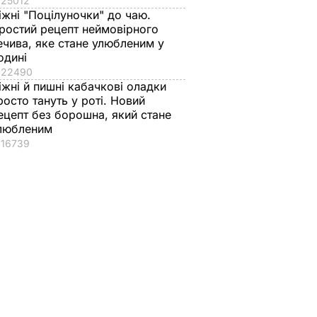
25012
іжні "Поцілуночки" до чаю.
ростий рецепт неймовірного
ечива, яке стане улюбленим у
одині
22490
іжні й пишні кабачкові оладки
росто тануть у роті. Новий
ецепт без борошна, який стане
любленим
16739