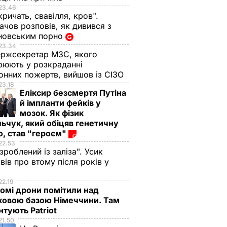
23.46
кричать, свавілля, кров".
чов розповів, як дивився з
новським порно
23.34
ржсекретар МЗС, якого
рюють у розкраданні
онних пожертв, вийшов із СІЗО
23.18
Еліксир безсмертя Путіна
й імпланти фейків у
мозок. Як фізик
ьчук, який обіцяв генетичну
, став "героєм"
22.53
 зроблений із заліза". Усик
вів про втому після років у
і
22.19
омі дрони помітили над
ковою базою Німеччини. Там
тують Patriot
21.50