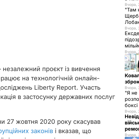
Вчора, 
"Там 
Щерба
Лоба
Вчора, 
Ексде
підоз
мільй
Вчора, 
– незалежний проєкт із вивчення
Ковал
працює на технологічній онлайн-
зброю
осліджень Liberty Report. Участь
Вчора, 
"Я не
кація в застосунку державних послуг
розпо
бокс
Вчора, 
Невід
ни 27 жовтня 2020 року скасував
війсь
ремон
упційних законів
і вказав, що
Вчора, 