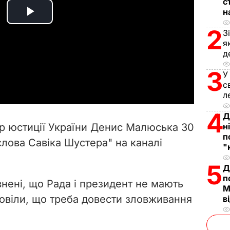
с
н
P
2
З
l
я
д
a
3
У
с
y
л
V
4
Д
тр юстиції України Денис Малюська 30
н
i
п
слова Савіка Шустера" на каналі
"
d
5
Д
п
e
евнені, що Рада і президент не мають
М
повіли, що треба довести зловживання
в
o