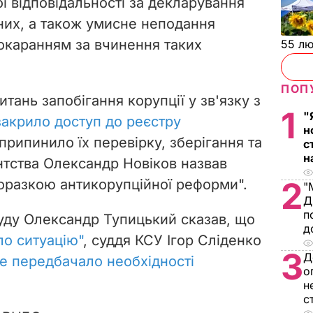
ї відповідальності за декларування
них, а також умисне неподання
окаранням за вчинення таких
55 л
ПОП
итань запобігання корупції у зв'язку з
1
"
закрило доступ до реєстру
н
 припинило їх перевірку, зберігання та
с
н
нтства
Олександр Новіков
назвав
2
оразкою антикорупційної реформи".
"
Д
п
уду Олександр Тупицький сказав, що
д
ло ситуацію"
, суддя КСУ Ігор Сліденко
3
Д
е передбачало необхідності
о
н
с