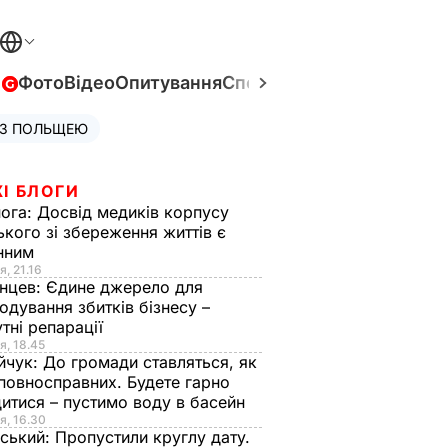
в
Фото
Відео
Опитування
Спецпроєкти
Війна в Укра
 З ПОЛЬЩЕЮ
І БЛОГИ
нога:
Досвід медиків корпусу
ького зі збереження життів є
інним
я, 21.16
нцев:
Єдине джерело для
одування збитків бізнесу –
тні репарації
я, 18.45
йчук:
До громади ставляться, як
повносправних. Будете гарно
итися – пустимо воду в басейн
я, 16.30
ський:
Пропустили круглу дату.