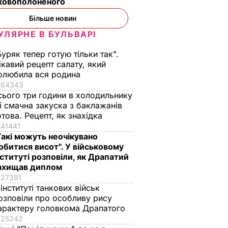
ьковополоненого
Більше новин
УЛЯРНЕ В БУЛЬВАРІ
Буряк тепер готую тільки так".
ікавий рецепт салату, який
олюбила вся родина
64343
сього три години в холодильнику
 і смачна закуска з баклажанів
отова. Рецепт, як знахідка
41441
Такі можуть неочікувано
обитися висот". У військовому
нституті розповіли, як Драпатий
ахищав диплом
27391
 інституті танкових військ
озповіли про особливу рису
арактеру головкома Драпатого
25242