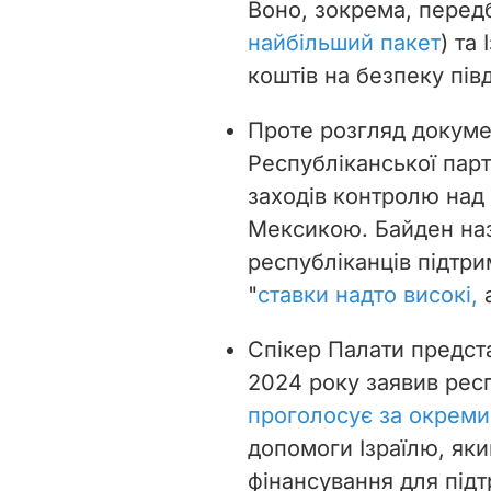
Воно, зокрема, передб
найбільший пакет
) та
коштів на безпеку пі
Проте розгляд докуме
Республіканської парт
заходів контролю над
Мексикою. Байден на
республіканців підтр
"
ставки надто високі,
а
Спікер Палати предс
2024 року заявив рес
проголосує за окреми
допомоги Ізраїлю, як
фінансування для під