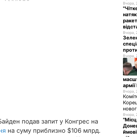
Вчора, 
"Чітк
натяк
ракет
відст
Вчора, 
Зелен
спеці
проти
Вчора, 
масш
армії
Вчора, 
Коміт
Корец
новог
Вчора, 
"Місц
Байден подав запит у Конгрес на
Донец
ня
на суму приблизно $106 млрд.
ймові