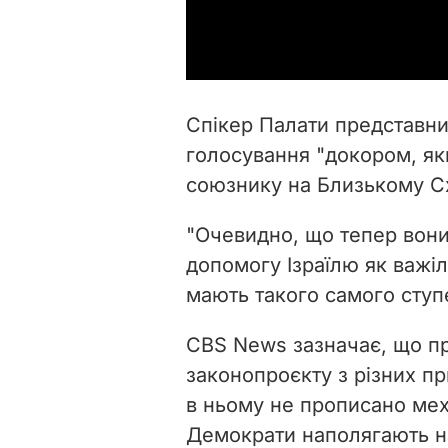
Спікер Палати представн
голосування "докором, я
союзнику на Близькому Сх
"Очевидно, що тепер вон
допомогу Ізраїлю як важіль
мають такого самого ступ
CBS News зазначає, що пр
законопроєкту з різних п
в ньому не прописано мех
Демократи наполягають на