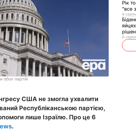
Рік т
"все 
6 серпн
Біден
яйцях
рішен
6 серпн
и обох партій
нгресу США не змогла ухвалити
ваний Республіканською партією,
опомоги лише Ізраїлю. Про це 6
News
.