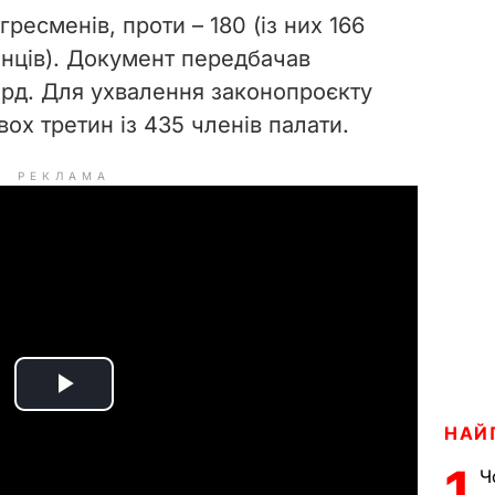
ресменів, проти – 180 (із них 166
анців). Документ передбачав
млрд. Для ухвалення законопроєкту
вох третин із 435 членів палати.
РЕКЛАМА
P
НАЙ
l
1
Ч