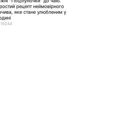
іжні "Поцілуночки" до чаю.
ростий рецепт неймовірного
ечива, яке стане улюбленим у
одині
19244