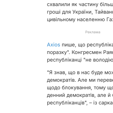
схвалили як частину біль
гроші для України, Тайван
цивільному населенню Гази
Аxios
пише, що республіка
поразку". Конгресмен Рая
республіканці "не володію
"Я знав, що в нас буде м
демократів. Але ми перев
щодо блокування, тому щ
денний демократів, але й
республіканців", – із сарк