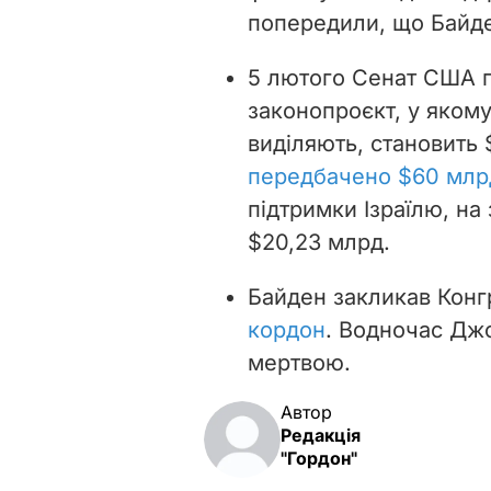
попередили, що Байд
5 лютого Сенат США п
законопроєкт, у якому
виділяють, становить 
передбачено $60 млр
підтримки Ізраїлю, на
$20,23 млрд.
Байден закликав Кон
кордон
. Водночас Дж
мертвою.
Автор
Редакція
"Гордон"