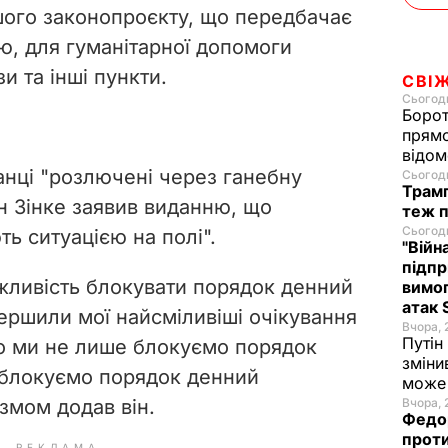
шого законопроєкту, що передбачає
ю, для гуманітарної допомоги
 та інші пункти.
СВІ
Сьогодн
Борот
прямо
відом
нці "розлючені через ганебну
Сьогодн
Трамп
н Зінке заявив виданню, що
теж п
Сьогодн
ть ситуацією на полі".
"Війн
підпр
ожливість блокувати порядок денний
вимог
атак 
ершили мої найсміливіші очікування
Вчора, 
Путін
о ми не лише блокуємо порядок
зміни
 блокуємо порядок денний
може 
азмом додав він.
Вчора, 
Федор
проти
РЕКЛАМА