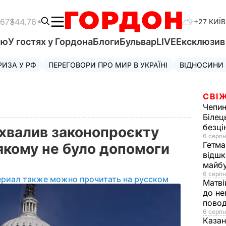
.67
$44.76
+27 КИЇВ
'ю
У гостях у Гордона
Блоги
Бульвар
LIVE
Ексклюзи
РИЗА У РФ
ПЕРЕГОВОРИ ПРО МИР В УКРАЇНІ
ВІДНОСИНИ
СВІЖ
Чепи
Білец
безц
хвалив законопроєкту
6 серпн
Гетма
 якому не було допомоги
відшк
майбу
6 серпн
ериал также можно прочитать на русском
Матві
до не
повод
6 серпн
Казан