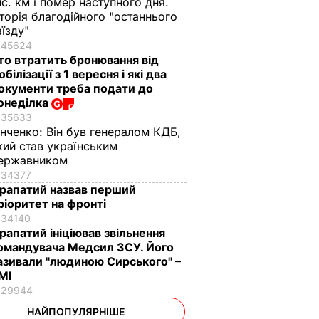
ис. км і помер наступного дня.
сторія благодійного "останнього
аїзду"
45624
то втратить бронювання від
обілізації з 1 вересня і які два
окументи треба подати до
онеділка
35633
інченко:
Він був генералом КДБ,
кий став українським
ержавником
34377
рапатий назвав перший
ріоритет на фронті
34140
рапатий ініціював звільнення
омандувача Медсил ЗСУ. Його
азивали "людиною Сирського" –
МІ
29944
НАЙПОПУЛЯРНІШЕ