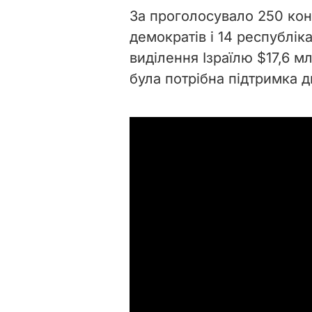
За проголосувало 250 конг
демократів і 14 республік
виділення Ізраїлю $17,6 
була потрібна підтримка д