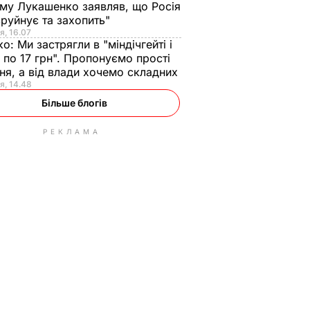
ому Лукашенко заявляв, що Росія
зруйнує та захопить"
я, 16.07
ко:
Ми застрягли в "міндічгейті і
 по 17 грн". Пропонуємо прості
ня, а від влади хочемо складних
я, 14.48
Більше блогів
РЕКЛАМА