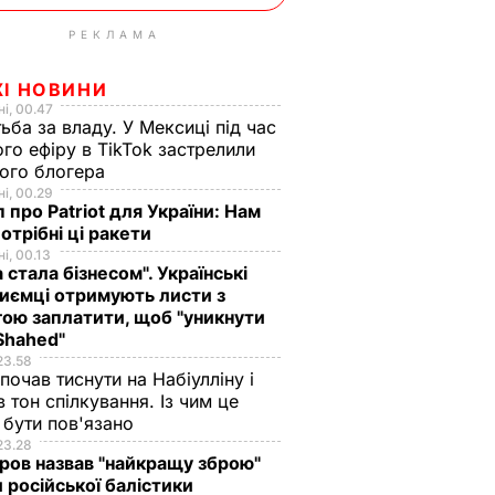
РЕКЛАМА
ЖІ НОВИНИ
і, 00.47
ьба за владу. У Мексиці під час
го ефіру в TikTok застрелили
ого блогера
і, 00.29
 про Patriot для України: Нам
отрібні ці ракети
і, 00.13
а стала бізнесом". Українські
иємці отримують листи з
ою заплатити, щоб "уникнути
Shahed"
23.58
 почав тиснути на Набіулліну і
в тон спілкування. Із чим це
бути пов'язано
23.28
ов назвав "найкращу зброю"
 російської балістики