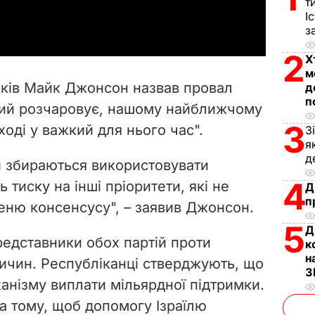
т
a
І
з
y
2
Х
V
м
иків Майк Джонсон назвав провал
д
i
п
кий розчаровує, нашому найближчому
3
оді у важкий для нього час".
З
d
я
д
e
и збираються використовувати
4
 тиску на інші пріоритети, які не
Д
o
п
еню консенсусу", – заявив Джонсон.
5
Д
едставники обох партій проти
к
н
ричин. Республіканці стверджують, що
З
анізму виплати мільярдної підтримки.
 тому, щоб допомогу Ізраїлю