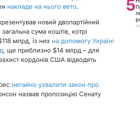
5
Н
ен
накладе на нього вето
.
П
п
р
резентував новий двопартійний
 загальна сума коштів, котрі
$118 млрд, із них
на допомогу Україні
д
, ще приблизно $14 млрд – для
 захист кордонів США відводять
грес
негайно ухвалити закон про
онсон назвав пропозицію Сенату