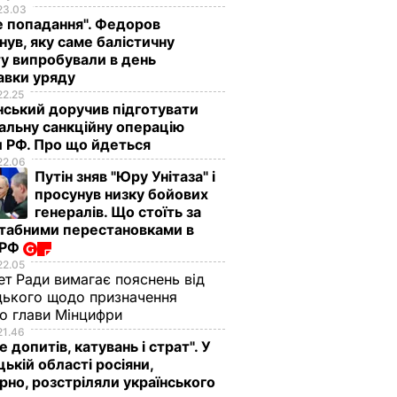
23.03
е попадання". Федоров
нув, яку саме балістичну
у випробували в день
авки уряду
22.25
ський доручив підготувати
альну санкційну операцію
 РФ. Про що йдеться
22.06
Путін зняв "Юру Унітаза" і
просунув низку бойових
генералів. Що стоїть за
табними перестановками в
 РФ
22.05
ет Ради вимагає пояснень від
ького щодо призначення
о глави Мінцифри
21.46
е допитів, катувань і страт". У
ькій області росіяни,
рно, розстріляли українського