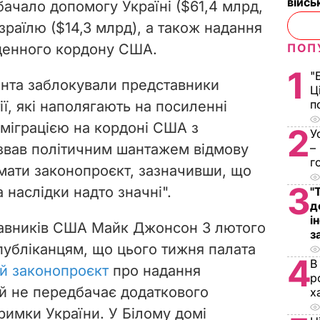
війс
ачало допомогу Україні ($61,4 млрд,
 Ізраїлю ($14,3 млрд), а також надання
вденного кордону США.
ПОП
1
"
нта заблокували представники
Ц
п
ії, які наполягають на посиленні
 міграцією на кордоні США з
2
У
звав політичним шантажем відмову
–
г
имати законопроєкт, зазначивши, що
3
 наслідки надто значні".
"
д
і
тавників США Майк Джонсон 3 лютого
з
публіканцям, що цього тижня палата
4
В
й законопроєкт
про надання
р
ий не передбачає додаткового
х
тримки України.
У Білому домі