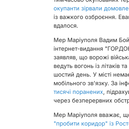
окупанти зірвали домовле
із важкого озброєння. Ев
вдалося.
Мер Маріуполя Вадим Бой
інтернет-видання "ГОРДО
заявляв, що ворожі війсь
ведуть вогонь із літаків 
шостий день. У місті нема
мобільного зв'язку. За і
тисячі поранених
, підрах
через безперервних обстр
Мер Маріуполя вважає, що
"пробити коридор" із Рост