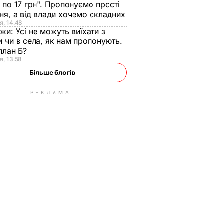
 по 17 грн". Пропонуємо прості
ня, а від влади хочемо складних
я, 14.48
нжи:
Усі не можуть виїхати з
и чи в села, як нам пропонують.
план Б?
я, 13.58
Більше блогів
РЕКЛАМА