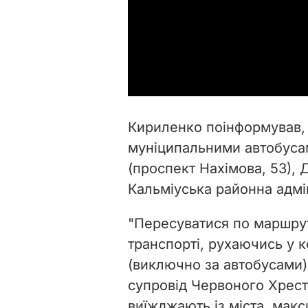
Кириленко поінформував,
муніципальними автобусами
(проспект Нахімова, 53), 
Кальміуська районна адмін
"Пересуватися по маршру
транспорті, рухаючись у 
(виключно за автобусами)
супровід Червоного Хреста
виїжджають із міста, мак