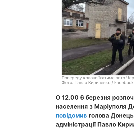
Попереду колони їхатиме авто Че
Фото: Павло Кириленко / Facebook
О 12.00 6 березня розпо
населення з Маріуполя До
повідомив
голова Донецьк
адміністрації Павло Кири