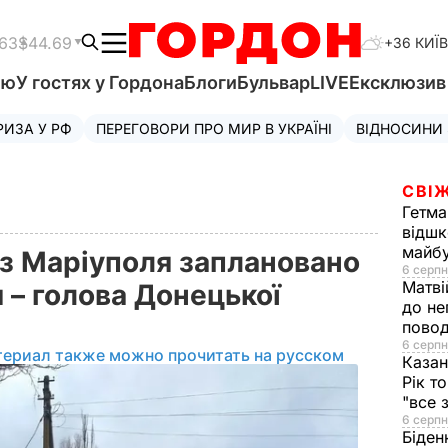
.63
$44.69
+36 КИЇВ
'ю
У гостях у Гордона
Блоги
Бульвар
LIVE
Ексклюзи
РИЗА У РФ
ПЕРЕГОВОРИ ПРО МИР В УКРАЇНІ
ВІДНОСИНИ
СВІЖ
Гетма
відшк
майбу
із Маріуполя заплановано
6 серпн
Матві
я – голова Донецької
до не
повод
6 серпн
териал также можно прочитать на русском
Казан
Рік т
"все 
6 серпн
Біден