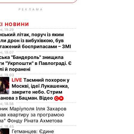
РЕКЛАМА
ЖІ НОВИНИ
і, 19.29
нський літак, поруч із яким
ли дрон із вибухівкою, був
нтажений боєприпасами – ЗМІ
і, 19.07
ська "Бандероль" знищила
ти "Укрпошти" в Павлограді. Є
лі й поранені
і, 19.03
LIVE
Таємний похорон у
Москві, ідеї Лукашенка,
закрите небо. Стрим
анова з Бацман. Відео
і, 18.58
ник Маріуполя Ілля Захаров
ав квартиру за програмою
а" Фонду Ріната Ахметова
і, 18.45
Гетманцев:
Єдине