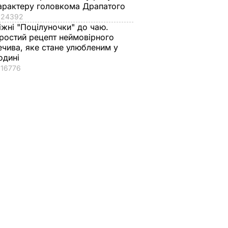
арактеру головкома Драпатого
24392
іжні "Поцілуночки" до чаю.
ростий рецепт неймовірного
ечива, яке стане улюбленим у
одині
16776