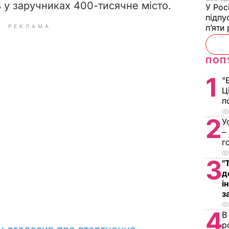
 у заручниках 400-тисячне місто.
У Рос
підпу
п’яти
РЕКЛАМА
ПОП
1
"
Ц
п
2
У
–
г
3
"
д
і
з
4
В
р