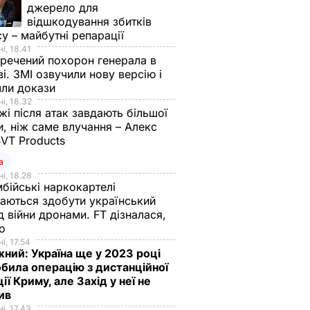
джерело для
відшкодування збитків
су – майбутні репарації
і, 18.41
речений похорон генерала в
і. ЗМІ озвучили нову версію і
шли докази
і, 18.32
і після атак завдають більшої
, ніж саме влучання – Алекс
SVT Products
а
і, 18.28
бійські наркокартелі
аються здобути український
д війни дронами. FT дізналася,
що
і, 17.54
ний: Україна ще у 2023 році
била операцію з дистанційної
ції Криму, але Захід у неї не
рив
і, 17.43