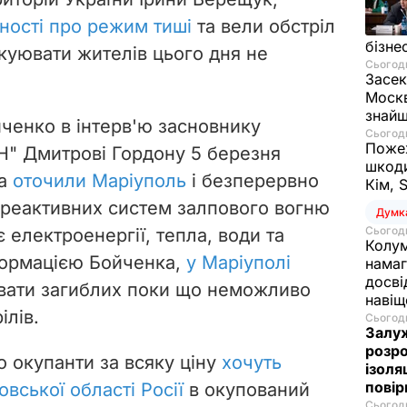
ності про режим тиші
та вели обстріл
бізне
акуювати жителів цього дня не
Сьогодн
Засек
Москв
знай
ченко в інтерв'ю засновнику
Сьогодн
Пожеж
Н" Дмитрові Гордону 5 березня
шкоди
ка
оточили Маріуполь
і безперервно
Кім, 
та реактивних систем залпового вогню
Думк
Сьогодн
є електроенергії, тепла, води та
Колум
нформацією Бойченка,
у Маріуполі
намаг
досві
увати загиблих поки що неможливо
наві
ілів.
Сьогодн
Залуж
розро
 окупанти за всяку ціну
хочуть
ізоля
пові
овської області Росії
в окупований
Сьогодн