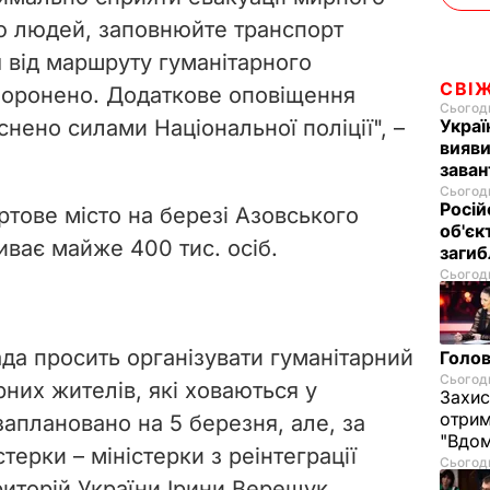
ою людей, заповнюйте транспорт
 від маршруту гуманітарного
СВІ
боронено. Додаткове оповіщення
Сьогодн
снено силами Національної поліції", –
Украї
вияви
зава
Сьогодн
Росій
ртове місто
на березі Азовського
об'єк
иває майже 400 тис. осіб.
загиб
Сьогодн
ада просить організувати гуманітарний
Голов
Сьогодн
них жителів, які ховаються у
Захис
отрим
заплановано на 5 березня, але, за
"Вдом
терки – міністерки з реінтеграції
Сьогодн
иторій України Ірини Верещук,