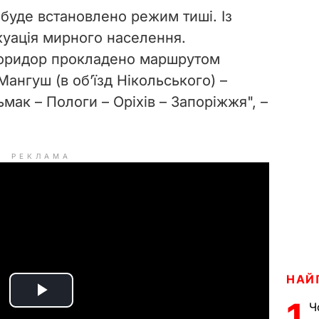
0 буде встановлено режим тиші. Із
куація мирного населення.
коридор прокладено маршрутом
Мангуш (в об’їзд Нікольського) –
ьмак – Пологи – Оріхів – Запоріжжя", –
РЕКЛАМА
НАЙ
P
1
Ч