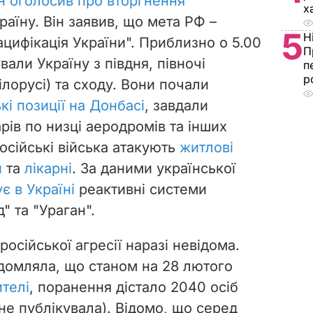
н оголосив про вторгнення
х
раїну. Він заявив, що мета РФ –
5
Н
нацифікація України". Приблизно о 5.00
П
вали Україну з півдня, півночі
п
р
ілорусі) та сходу. Вони почали
кі позиції на Донбасі
, завдали
ів по низці аеродромів та інших
Російські війська атакують
житлові
и
та
лікарні
. За даними української
є в Україні
реактивні системи
" та "Ураган".
російської агресії наразі невідома.
ідомляла, що станом на 28 лютого
телі
, поранення дістало 2040 осіб
не публікувала). Відомо, що серед