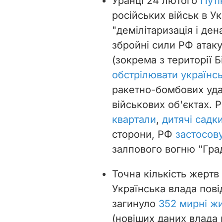
Уранці 24 лютого
Путі
російських військ в Ук
"демілітаризація і де
збройні сили РФ атаку
(зокрема з території Б
обстрілювати українсь
ракетно-бомбових удар
військових об'єктах. 
квартали
,
дитячі садк
сторони, РФ
застосову
залпового вогню "Град
Точна кількість жертв 
Українська влада пов
загинуло
352 мирні жи
(новіших даних влада 