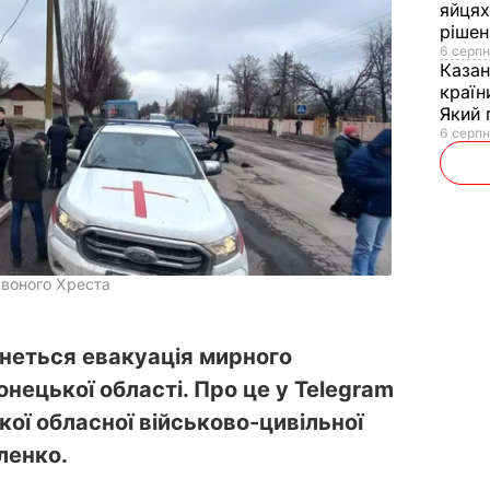
яйцях
рішен
6 серпн
Каза
країн
Який 
6 серпн
рвоного Хреста
чнеться евакуація мирного
нецької області. Про це у Telegram
ої обласної військово-цивільної
ленко.