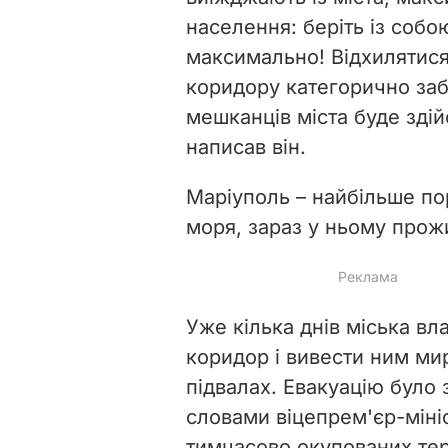
населення: беріть із соб
максимально! Відхилятися
коридору категорично за
мешканців міста буде здій
написав він.
Маріуполь
–
найбільше по
моря, зараз у ньому прож
Уже кілька днів міська вл
коридор і вивести ним мир
підвалах. Евакуацію було 
словами віцепрем'єр-мініс
тимчасово окупованих тер