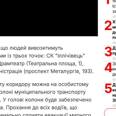
т
l
І
з
a
2
Х
м
y
д
п
V
3
 що людей вивозитимуть
Д
i
п
 із трьох точок: СК "Іллічівець"
4
Драмтеатр (Театральна площа, 1),
d
З
я
істрація (проспект Металургів, 193).
д
e
5
ту коридору можна на особистому
Д
o
к
колоні муніципального транспорту
н
. У голові колони буде забезпечено
З
. Прохання до всіх водіїв, що
симально сприяти евакуації мирного