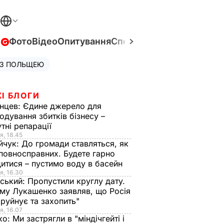
в
Фото
Відео
Опитування
Спецпроєкти
Війна в Укра
 З ПОЛЬЩЕЮ
І БЛОГИ
нцев:
Єдине джерело для
одування збитків бізнесу –
тні репарації
я, 18.45
йчук:
До громади ставляться, як
повносправних. Будете гарно
итися – пустимо воду в басейн
я, 16.30
ський:
Пропустили круглу дату.
ому Лукашенко заявляв, що Росія
зруйнує та захопить"
я, 16.07
ко:
Ми застрягли в "міндічгейті і