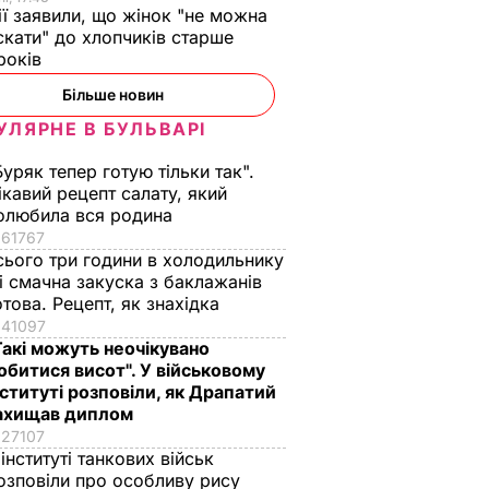
ії заявили, що жінок "не можна
скати" до хлопчиків старше
 років
Більше новин
УЛЯРНЕ В БУЛЬВАРІ
Буряк тепер готую тільки так".
ікавий рецепт салату, який
олюбила вся родина
61767
сього три години в холодильнику
 і смачна закуска з баклажанів
отова. Рецепт, як знахідка
41097
Такі можуть неочікувано
обитися висот". У військовому
нституті розповіли, як Драпатий
ахищав диплом
27107
 інституті танкових військ
озповіли про особливу рису