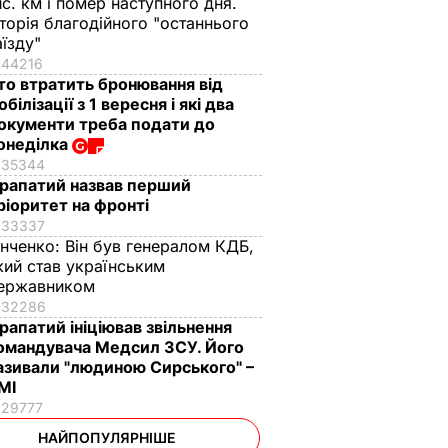
ис. км і помер наступного дня.
сторія благодійного "останнього
аїзду"
44216
то втратить бронювання від
обілізації з 1 вересня і які два
окументи треба подати до
онеділка
35344
рапатий назвав перший
ріоритет на фронті
33337
інченко:
Він був генералом КДБ,
кий став українським
ержавником
32286
рапатий ініціював звільнення
омандувача Медсил ЗСУ. Його
азивали "людиною Сирського" –
МІ
29777
НАЙПОПУЛЯРНІШЕ