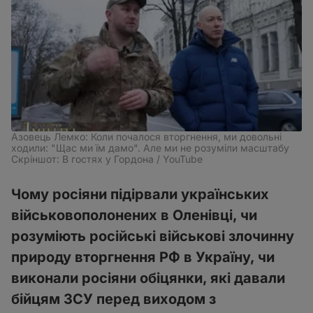
Азовець Лемко: Коли почалося вторгнення, ми довольні
ходили: "Щас ми їм дамо". Але ми не розуміли масштабу
Скріншот: В гостях у Гордона / YouTube
Чому росіяни підірвали українських
військовополонених в Оленівці, чи
розуміють російські військові злочинну
природу вторгнення РФ в Україну, чи
виконали росіяни обіцянки, які давали
бійцям ЗСУ перед виходом з