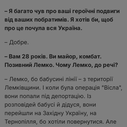
e
– Я багато чув про ваші героїчні подвиги
від ваших побратимів. Я хотів би, щоб
o
про це почула вся Україна.
– Добре.
– Вам 28 років. Ви майор, комбат.
Позивний Лемко. Чому Лемко, до речі?
– Лемко, бо бабусині лінії – з території
Лемківщини. І коли була операція "Вісла",
вони попали під депортацію. Із
розповідей бабусі й дідуся, вони
перейшли на Західну Україну, на
Тернопілля, бо хотіли повернутися. Але