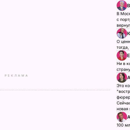
В Мос
с пор
верну
О цен
тогда,
Е
Ни в к
страну
РЕКЛАМА
А
Это ко
"вост
фюрер
Сейчас
новая
А
100 мл