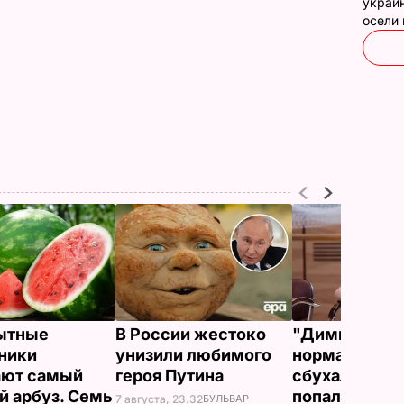
украин
осели
ытные
В России жестоко
"Димка был 
ники
унизили любимого
нормальный, 
ают самый
героя Путина
сбухался". В 
й арбуз. Семь
попали сним
7 августа, 23.32
БУЛЬВАР