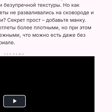
и безупречной текстуры. Но как
леты не разваливались на сковороде и
и? Секрет прост – добавьте манку.
отлеты более плотными, но при этом
нежными, что можно есть даже без
риале.
РЕКЛАМА
P