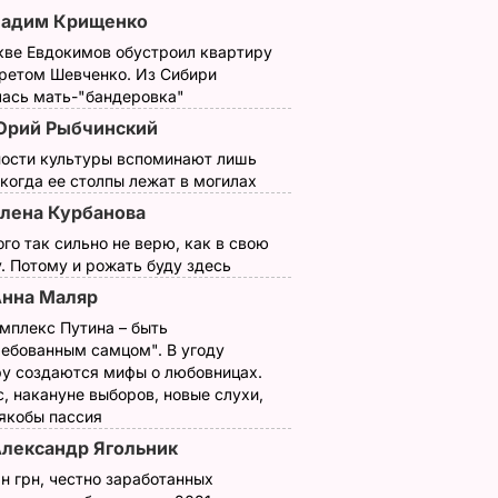
Вадим Крищенко
кве Евдокимов обустроил квартиру
третом Шевченко. Из Сибири
лась мать-"бандеровка"
Юрий Рыбчинский
ности культуры вспоминают лишь
 когда ее столпы лежат в могилах
лена Курбанова
ого так сильно не верю, как в свою
. Потому и рожать буду здесь
нна Маляр
мплекс Путина – быть
ребованным самцом". В угоду
у создаются мифы о любовницах.
, накануне выборов, новые слухи,
 якобы пассия
лександр Ягольник
н грн, честно заработанных