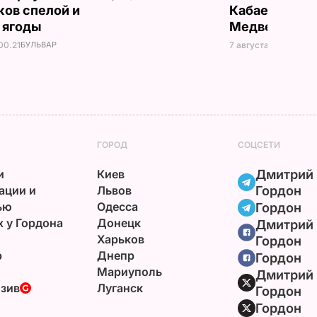
ков спелой и
Кабаевой с
 ягоды
Медведевы
00.21
БУЛЬВАР
7 августа, 20.39
БУЛ
ГОРОД
СОЦСЕТИ
и
Киев
Дмитрий
ации и
Львов
Гордон
ью
Одесса
Гордон
х у Гордона
Донецк
Дмитрий
Харьков
Гордон
р
Днепр
Гордон
Мариуполь
Дмитрий
зив
Луганск
Гордон
Гордон