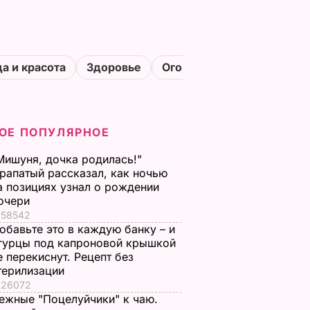
а и красота
Здоровье
Огороды
ОЕ ПОПУЛЯРНОЕ
Мишуня, дочка родилась!"
рапатый рассказал, как ночью
а позициях узнал о рождении
очери
58542
обавьте это в каждую банку – и
гурцы под капроновой крышкой
е перекиснут. Рецепт без
терилизации
26072
ежные "Поцелуйчики" к чаю.