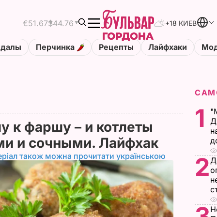
€51.67
$44.76
+18 КИЕВ
ндалы
Перчинка
Рецепты
Лайфхаки
Мод
САМ
1
"
Д
у к фаршу – и котлеты
н
ми и сочными. Лайфхак
д
еріал також можна прочитати українською
2
Д
о
н
с
3
Н