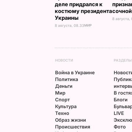
деле придрался к
призна
костюму президента
сочной
Украины
8 августа, 
8 августа, 08.33
МИР
НОВОСТИ
РАЗДЕЛЫ
Война в Украине
Новост
Политика
Публик
Деньги
интерв
Мир
В гостя
Спорт
Блоги
Культура
Бульва
Техно
LIVE
Образ жизни
Эксклю
Происшествия
Фото