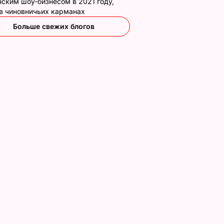
ским шоу-бизнесом в 2021 году,
 в чиновничьих карманах
Больше свежих блогов
вроде
Гости думают, что
"Ничего навязыват
пока не
это закуска из
не буду". Драпатый
сеть
ресторана. Как
рассказал, какую
ки
приготовить нежные
профессию выбрал