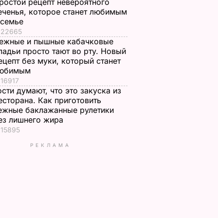
ростой рецепт невероятного
еченья, которое станет любимым
 семье
22665
ежные и пышные кабачковые
ладьи просто тают во рту. Новый
ецепт без муки, который станет
юбимым
16917
ости думают, что это закуска из
есторана. Как приготовить
ежные баклажанные рулетики
ез лишнего жира
15895
РЕКЛАМА