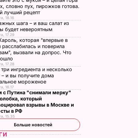
йте это с мукой – и целая гора
х, словно пух, пирожков готова.
й лучший рецепт
а, 18.16
ажных шага – и ваш салат из
лы будет невероятным
та, 17.29
Кароль, которая "впервые в
 расслабилась и поверила
вам", вызвали на допрос. Что
зошло
та, 17.28
 три ингредиента и несколько
 – и вы получите дома
ральное мороженое
а, 16.17
м с Путина "снимали мерку"
олобка, который
воцировал взрывы в Москве и
есты в РФ
та, 15.35
Больше новостей
ГИ