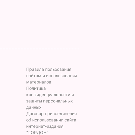
баклажанные
его сын
м
рулетики без
7 августа, 19.44
БУЛЬВАР
лишнего жира
ЬВАР
7 августа, 20.17
БУЛЬВАР
Правила пользования
сайтом и использования
материалов
Политика
конфиденциальности и
защиты персональных
данных
Договор присоединения
об использовании сайта
интернет-издания
"ГОРДОН"