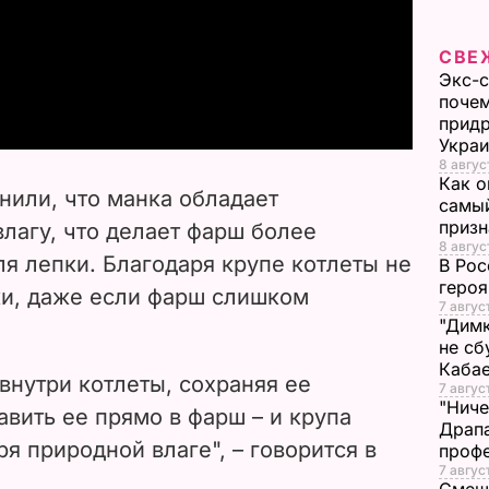
l
СВЕ
a
Экс-с
почем
y
придр
Укра
V
8 авгус
Как о
нили, что манка обладает
самый
i
призн
лагу, что делает фарш более
8 авгус
я лепки. Благодаря крупе котлеты не
d
В Рос
героя
ки, даже если фарш слишком
7 авгус
e
"Димк
не сб
o
Каба
внутри котлеты, сохраняя ее
7 авгус
"Ниче
авить ее прямо в фарш – и крупа
Драпа
я природной влаге", – говорится в
проф
7 авгус