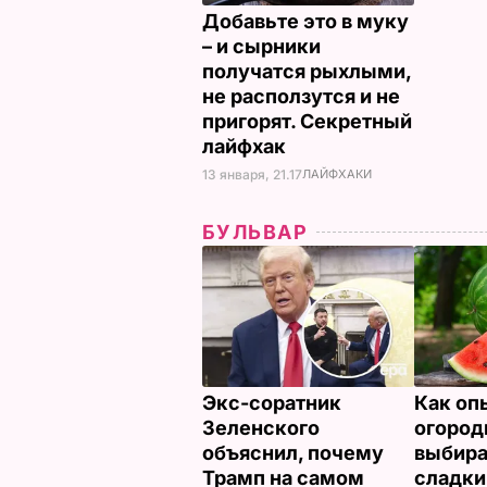
Добавьте это в муку
– и сырники
получатся рыхлыми,
не расползутся и не
пригорят. Секретный
лайфхак
13 января, 21.17
ЛАЙФХАКИ
БУЛЬВАР
Экс-соратник
Как оп
Зеленского
огород
объяснил, почему
выбир
Трамп на самом
сладки