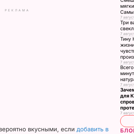
Смеша
мягки
РЕКЛАМА
Самы
7 август
Три в
свек
7 авгус
Тину 
жизни
чувст
прои
7 авгус
Всего
минут
нату
7 август
Заче
для К
спро
прот
7 авгус
евероятно вкусными, если
добавить в
БЛО