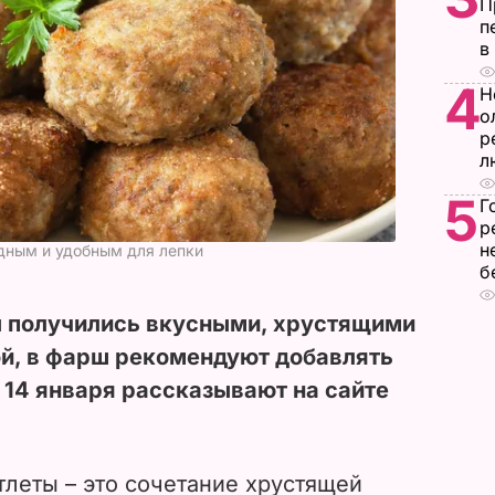
П
п
в
4
Н
о
р
л
5
Г
р
н
дным и удобным для лепки
б
 получились вкусными, хрустящими
ой, в фарш рекомендуют добавлять
 14 января рассказывают на сайте
леты – это сочетание хрустящей