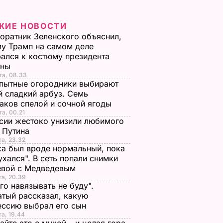
ЖИЕ НОВОСТИ
оратник Зеленского объяснил,
у Трамп на самом деле
ался к костюму президента
ины
та, 08.33
пытные огородники выбирают
 сладкий арбуз. Семь
аков спелой и сочной ягоды
та, 00.21
сии жестоко унизили любимого
 Путина
та, 23.32
а был вроде нормальный, пока
ухался". В сеть попали снимки
евой с Медведевым
та, 20.39
го навязывать не буду".
тый рассказал, какую
ессию выбрал его сын
та, 19.44