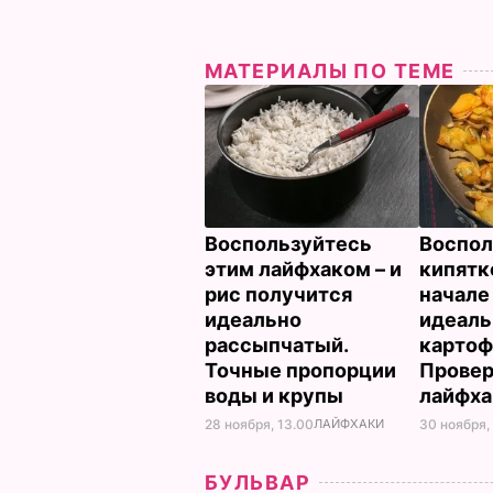
МАТЕРИАЛЫ ПО ТЕМЕ
Воспользуйтесь
Воспол
этим лайфхаком – и
кипятк
рис получится
начале
идеально
идеал
рассыпчатый.
картоф
Точные пропорции
Прове
воды и крупы
лайфх
28 ноября, 13.00
ЛАЙФХАКИ
30 ноября,
БУЛЬВАР