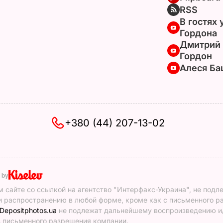
RSS
В гостях 
Гордона
Дмитрий
Гордон
Алеся Ба
+380 (44) 207-13-02
 by
 сайте со ссылкой на агентство "Интерфакс-Украина", не подл
 распространению в любой форме, кроме как с письменного р
Depositphotos.ua
не подлежат дальнейшему воспроизведению и
 письменного разрешения компании.