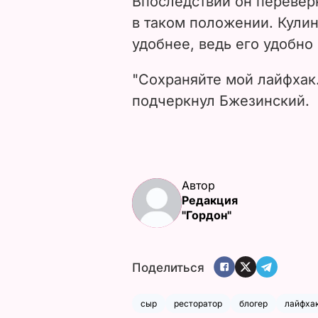
Впоследствии он переверн
в таком положении. Кулин
удобнее, ведь его удобно
"Сохраняйте мой лайфхак.
подчеркнул Бжезинский.
Автор
Редакция
"Гордон"
Поделиться
сыр
ресторатор
блогер
лайфха