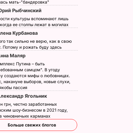
лась мать-"бандеровка"
рий Рыбчинский
ности культуры вспоминают лишь
 когда ее столпы лежат в могилах
лена Курбанова
ого так сильно не верю, как в свою
о
Почему Чарльз III на
Галета с
. Потому и рожать буду здесь
самом деле
помидорами
нна Маляр
анут
проигнорировал 45-
готовится легко, а
не
летие жены принца
получается – как в
мплекс Путина – быть
ребованным самцом". В угоду
ь за
Гарри и не поздравил
ресторане. Рецепт
у создаются мифы о любовницах.
невестку
понравится всей
, накануне выборов, новые слухи,
семье
ВАР
6 августа, 16.28
БУЛЬВАР
 якобы пассия
6 августа, 15.45
БУЛЬВАР
лександр Ягольник
н грн, честно заработанных
ским шоу-бизнесом в 2021 году,
 в чиновничьих карманах
Больше свежих блогов