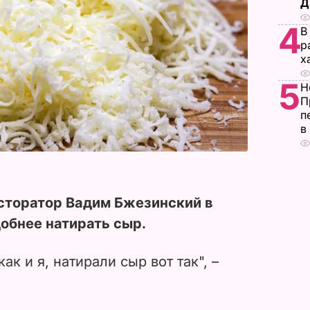
Д
4
В
р
х
5
Н
П
п
в
есторатор Вадим Бжезинский в
добнее натирать сыр.
как и я, натирали сыр вот так", –