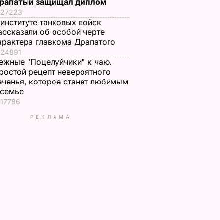
рапатый защищал диплом
27223
 институте танковых войск
ассказали об особой черте
арактера главкома Драпатого
24891
ежные "Поцелуйчики" к чаю.
ростой рецепт невероятного
еченья, которое станет любимым
 семье
17786
РЕКЛАМА