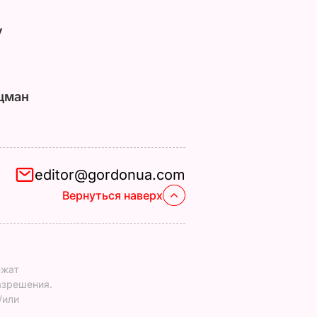
у
цман
editor@gordonua.com
Вернуться наверх
ежат
азрешения.
/или