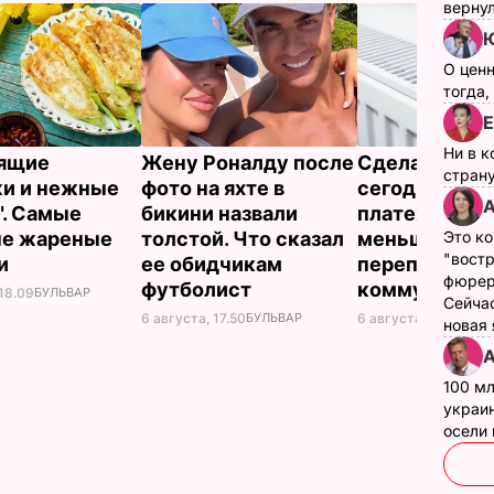
верну
Ю
О цен
тогда,
Е
Ни в к
тящие
Жену Роналду после
Сделайте эт
страну
и и нежные
фото на яхте в
сегодня – и
А
". Самые
бикини назвали
платежки ст
ые жареные
толстой. Что сказал
меньше. Как 
Это ко
"вост
ки
ее обидчикам
переплачиват
фюрер
футболист
коммуналку
 18.09
БУЛЬВАР
Сейчас
6 августа, 17.50
БУЛЬВАР
6 августа, 17.17
БУЛЬ
новая
А
100 мл
украин
осели