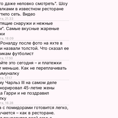
то даже неловко смотреть". Шоу
алками в известном ресторане
тило сеть. Видео
та, 21.33
тящие снаружи и нежные
и". Самые вкусные жареные
чки
та, 18.09
Роналду после фото на яхте в
и назвали толстой. Что сказал ее
чикам футболист
та, 17.50
йте это сегодня – и платежки
т меньше. Как не переплачивать
оммуналку
а, 17.17
у Чарльз III на самом деле
норировал 45-летие жены
а Гарри и не поздравил
стку
та, 16.28
а с помидорами готовится легко,
учается – как в ресторане.