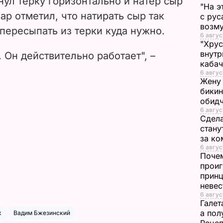
ул терку горизонтально и натер сыр
"На э
ар отметил, что натирать сыр так
d
с рус
возму
 пересыпать из терки куда нужно.
6 авгус
e
"Хрус
внутр
 Он действительно работает", –
o
каба
6 авгус
Жену 
бикин
обид
6 авгус
Сдела
стану
за к
6 август
Почем
проиг
принц
неве
6 авгус
Галет
а пол
к
Вадим Бжезинский