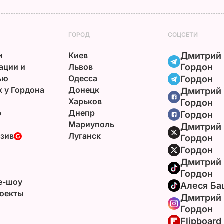
ГОРОД
СОЦСЕТИ
и
Киев
Дмитрий
ации и
Львов
Гордон
ью
Одесса
Гордон
х у Гордона
Донецк
Дмитрий
Харьков
Гордон
р
Днепр
Гордон
Мариуполь
Дмитрий
зив
Луганск
Гордон
Гордон
Дмитрий
ы
Гордон
e-шоу
Алеся Ба
оекты
Дмитрий
Гордон
Flipboard