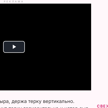
РЕКЛАМА
P
l
a
y
V
ыра, держа терку вертикально.
i
СВЕ