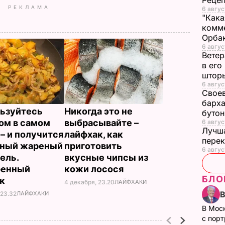
Рецеп
РЕКЛАМА
6 авгус
"Кака
комме
Орбак
6 авгус
Ветер
в его
штор
6 авгус
Своев
барха
ьзуйтесь
Никогда это не
буто
ом в самом
выбрасывайте –
6 авгус
Лучша
 – и получится
лайфхак, как
перек
ьный жареный
приготовить
6 авгус
ель.
вкусные чипсы из
ренный
кожи лосося
БЛО
ак
4 декабря, 23.20
ЛАЙФХАКИ
 23.32
ЛАЙФХАКИ
В Мос
с пор