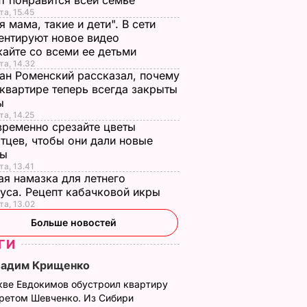
т понравится всей семье
та, 15.45
я мама, такие и дети". В сети
нтируют новое видео
айте со всеми ее детьми
та, 14.32
ан Роменский рассказал, почему
 квартире теперь всегда закрыты
ы
та, 14.25
ременно срезайте цветы
тцев, чтобы они дали новые
ны
та, 13.41
я намазка для летнего
уса. Рецепт кабачковой икры
та, 13.02
Больше новостей
ГИ
Вадим Крищенко
кве Евдокимов обустроил квартиру
третом Шевченко. Из Сибири