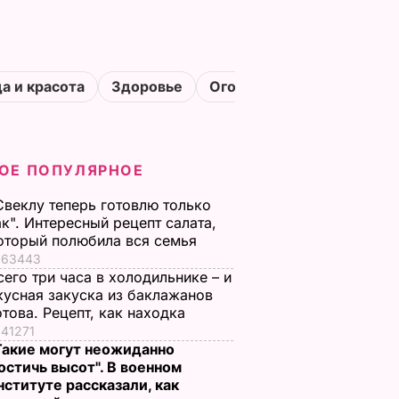
а и красота
Здоровье
Огороды
ОЕ ПОПУЛЯРНОЕ
Свеклу теперь готовлю только
ак". Интересный рецепт салата,
оторый полюбила вся семья
63443
сего три часа в холодильнике – и
кусная закуска из баклажанов
отова. Рецепт, как находка
41271
Такие могут неожиданно
остичь высот". В военном
нституте рассказали, как