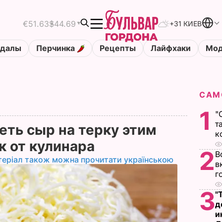
€51.63
$44.69
+31 КИЕВ
ндалы
Перчинка
Рецепты
Лайфхаки
Мод
САМ
1
"
т
еть сыр на терку этим
к
к от кулинара
2
В
теріал також можна прочитати українською
в
г
3
"
д
и