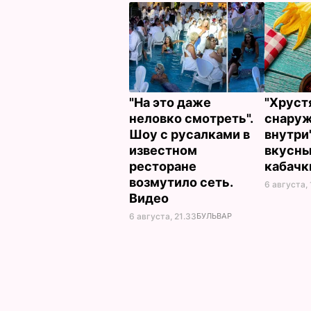
"На это даже
"Хрус
неловко смотреть".
снаруж
Шоу с русалками в
внутри
известном
вкусн
ресторане
кабач
возмутило сеть.
6 августа,
Видео
6 августа, 21.33
БУЛЬВАР