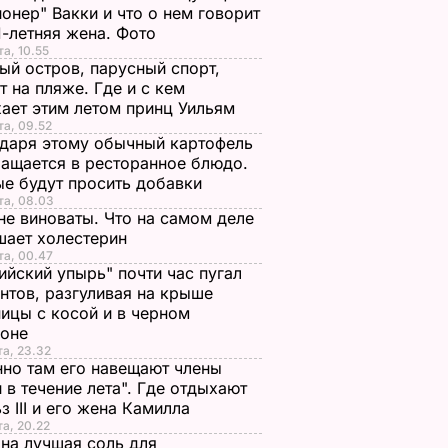
онер" Вакки и что о нем говорит
1-летняя жена. Фото
та, 10.55
ый остров, парусный спорт,
т на пляже. Где и с кем
ает этим летом принц Уильям
та, 09.52
даря этому обычный картофель
ащается в ресторанное блюдо.
е будут просить добавки
та, 08.03
не виноваты. Что на самом деле
шает холестерин
та, 00.47
ийский упырь" почти час пугал
нтов, разгуливая на крыше
ицы с косой и в черном
хоне
та, 23.32
но там его навещают члены
 в течение лета". Где отдыхают
з III и его жена Камилла
та, 20.22
на лучшая соль для