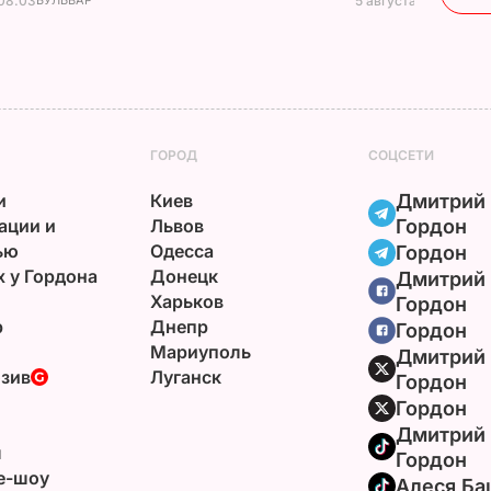
 08.03
5 августа, 23.32
ГОРОД
СОЦСЕТИ
и
Киев
Дмитрий
ации и
Львов
Гордон
ью
Одесса
Гордон
х у Гордона
Донецк
Дмитрий
Харьков
Гордон
р
Днепр
Гордон
Мариуполь
Дмитрий
зив
Луганск
Гордон
Гордон
Дмитрий
ы
Гордон
e-шоу
Алеся Ба