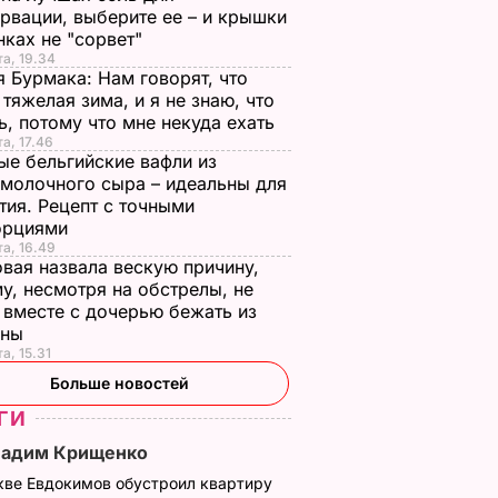
рвации, выберите ее – и крышки
нках не "сорвет"
та, 19.34
 Бурмака: Нам говорят, что
 тяжелая зима, и я не знаю, что
ь, потому что мне некуда ехать
та, 17.46
е бельгийские вафли из
молочного сыра – идеальны для
тия. Рецепт с точными
орциями
та, 16.49
вая назвала вескую причину,
у, несмотря на обстрелы, не
 вместе с дочерью бежать из
ины
а, 15.31
Больше новостей
ГИ
Вадим Крищенко
кве Евдокимов обустроил квартиру