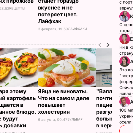
ых пирожков
станет гораздо
с пор
вкуснее и не
верну
 23.52
РЕЦЕПТЫ
потеряет цвет.
Лайфхак
О цен
3 февраля, 19.59
ЛАЙФХАКИ
тогда,
Е
Ни в к
страну
А
Это ко
"вост
фюрер
Сейчас
аря этому
Яйца не виноваты.
"Валлийский
новая
й картофель
Что на самом деле
почти час пу
А
щается в
повышает
пациентов,
100 мл
анное блюдо.
холестерин
разгуливая н
украин
 будут
больницы с к
6 августа, 00.47
БУЛЬВАР
осели
ь добавки
в черном ба
БУЛЬВАР
БУЛ