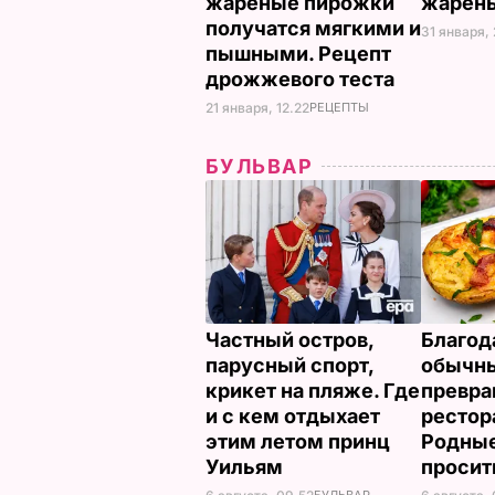
жареные пирожки
жарен
получатся мягкими и
31 января,
пышными. Рецепт
дрожжевого теста
21 января, 12.22
РЕЦЕПТЫ
БУЛЬВАР
Частный остров,
Благод
парусный спорт,
обычны
крикет на пляже. Где
превра
и с кем отдыхает
рестор
этим летом принц
Родные
Уильям
просит
БУЛЬВАР