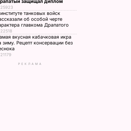
рапатый защищал диплом
25923
 институте танковых войск
ассказали об особой черте
арактера главкома Драпатого
22518
амая вкусная кабачковая икра
а зиму. Рецепт консервации без
еснока
21179
РЕКЛАМА