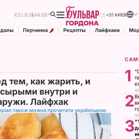
€51.63
$44.69
+31 КИЕВ
ндалы
Перчинка
Рецепты
Лайфхаки
Мод
САМ
1
"
т
д тем, как жарить, и
к
 сырыми внутри и
2
В
аружи. Лайфхак
в
г
еріал також можна прочитати українською
3
"
д
и