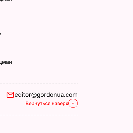
у
цман
editor@gordonua.com
Вернуться наверх