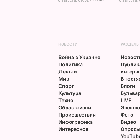
6 августа, 09.52
6 августа,
НОВОСТИ
РАЗДЕЛЫ
Война в Украине
Новост
Политика
Публик
Деньги
интерв
Мир
В гостя
Спорт
Блоги
Культура
Бульва
Техно
LIVE
Образ жизни
Эксклю
Происшествия
Фото
Инфографика
Видео
Интересное
Опрос
YouTub