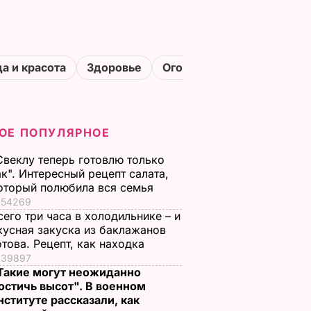
а и красота
Здоровье
Огороды
ОЕ ПОПУЛЯРНОЕ
Свеклу теперь готовлю только
ак". Интересный рецепт салата,
оторый полюбила вся семья
54269
сего три часа в холодильнике – и
кусная закуска из баклажанов
отова. Рецепт, как находка
39897
Такие могут неожиданно
остичь высот". В военном
нституте рассказали, как