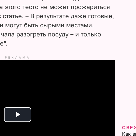
за этого тесто не может прожариться
 статье. – В результате даже готовые,
ки могут быть сырыми местами.
чала разогреть посуду – и только
е".
РЕКЛАМА
P
СВЕ
l
Как в