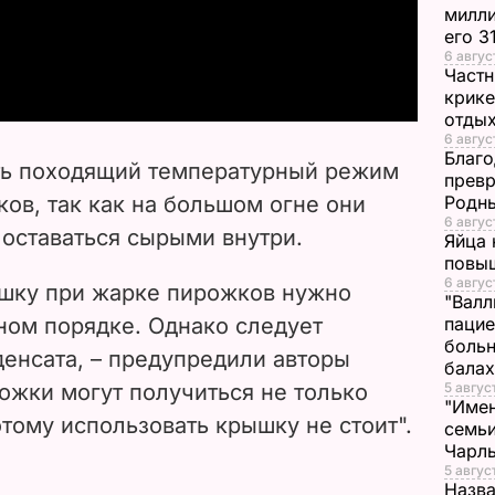
милли
его 3
a
6 авгус
Частн
y
крике
отдых
V
6 авгус
Благо
ть походящий температурный режим
превр
i
ов, так как на большом огне они
Родны
6 авгус
 оставаться сырыми внутри.
d
Яйца 
повы
6 авгус
e
ышку при жарке пирожков нужно
"Валл
ном порядке. Однако следует
пацие
o
больн
денсата, – предупредили авторы
бала
рожки могут получиться не только
5 авгус
"Имен
тому использовать крышку не стоит".
семьи
Чарль
5 авгус
Назва