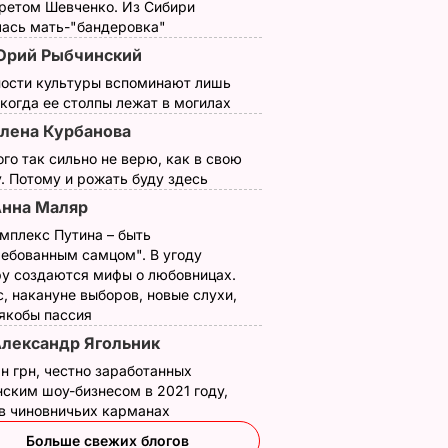
третом Шевченко. Из Сибири
лась мать-"бандеровка"
Юрий Рыбчинский
ности культуры вспоминают лишь
 когда ее столпы лежат в могилах
лена Курбанова
ого так сильно не верю, как в свою
. Потому и рожать буду здесь
нна Маляр
мплекс Путина – быть
ребованным самцом". В угоду
у создаются мифы о любовницах.
, накануне выборов, новые слухи,
 упырь"
"Именно там его
Названа лучшая со
 якобы пассия
гал
навещают члены
для консервации,
лександр Ягольник
семьи в течение
выберите ее – и
н грн, честно заработанных
а крыше
лета". Где отдыхают
крышки на банках н
ским шоу-бизнесом в 2021 году,
осой и
Чарльз III и его жена
"сорвет"
 в чиновничьих карманах
лахоне
Камилла
5 августа, 19.34
БУЛЬВАР
Больше свежих блогов
ЬВАР
БУЛЬВАР