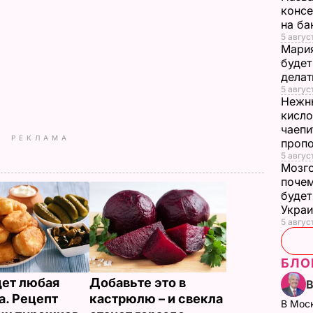
консе
на ба
5 авгус
Мария
будет
делат
5 авгус
Нежны
кисло
чаепи
РЕКЛАМА
проп
5 авгус
Мозго
почем
будет
Укра
5 август
БЛО
ет любая
Добавьте это в
а. Рецепт
кастрюлю – и свекла
В Мос