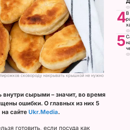
Д
4
В
р
х
5
С
н
ч
 пирожков сковороду накрывать крышкой не нужно
 внутри сырыми – значит, во время
щены ошибки. О главных из них 5
 на сайте
Ukr.Media
.
ьзя готовить, если посуда как