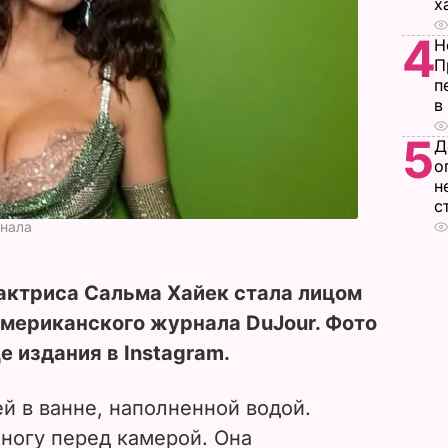
х
4
Н
П
п
в
5
Д
о
н
с
рнала
актриса Сальма Хайек стала лицом
американского журнала DuJour. Фото
е издания в Instagram.
й в ванне, наполненной водой.
 ногу перед камерой. Она