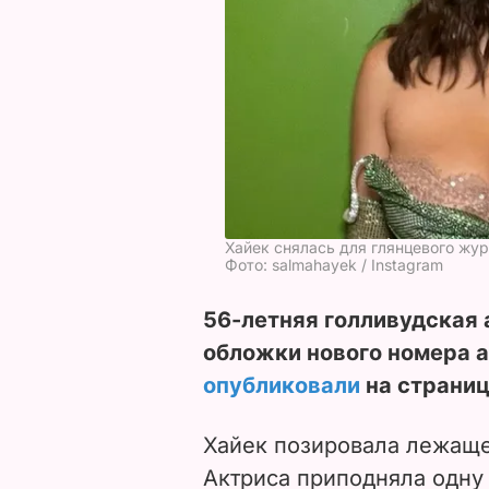
Хайек снялась для глянцевого жу
Фото: salmahayek / Instagram
56-летняя голливудская 
обложки нового номера 
опубликовали
на страниц
Хайек позировала лежаще
Актриса приподняла одну