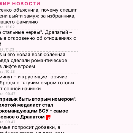
ЖИЕ НОВОСТИ
енко объяснила, почему спешит
ени выйти замуж за избранника,
ившего фамилию
та, 12.02
е стальные нервы". Драпатый –
ые откровенно об отношениях с
й
та, 11.23
s и его новая возлюбленная
вда сделали романтическое
в лифте втроем
та, 10.23
минут – и хрустящие горячие
броды с тягучим сыром готовы.
т сочной начинки
та, 09.47
 привык быть вторым номером".
олотой медалист стал
нокомандующим ВСУ – самое
ресное о Драпатом
та, 09.47
емья попросит добавки, а