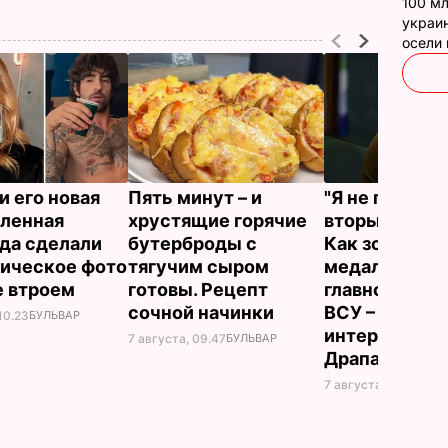
100 мл
украин
осели
и его новая
Пять минут – и
"Я не привык
ленная
хрустящие горячие
вторым номе
да сделали
бутерброды с
Как золотой
ическое фото
тягучим сыром
медалист ст
е втроем
готовы. Рецепт
главнокома
сочной начинки
ВСУ – самое
10.23
БУЛЬВАР
интересное о
7 августа, 09.47
БУЛЬВАР
Драпатом
7 августа, 09.47
ОБЩ