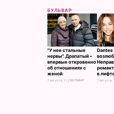
БУЛЬВАР
"У нее стальные
Dantes 
нервы". Драпатый –
возлюб
впервые откровенно
Неправ
об отношениях с
романт
женой
в лифт
7 августа, 11.23
БУЛЬВАР
7 августа, 