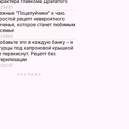
арактера главкома Драпатого
25435
ежные "Поцелуйчики" к чаю.
ростой рецепт невероятного
еченья, которое станет любимым
 семье
20695
обавьте это в каждую банку – и
гурцы под капроновой крышкой
е перекиснут. Рецепт без
терилизации
20247
РЕКЛАМА