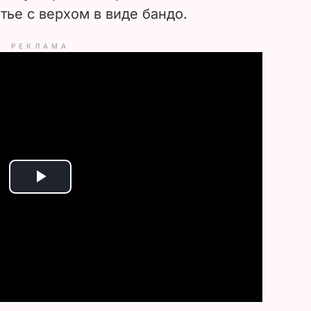
тье с верхом в виде бандо.
РЕКЛАМА
P
l
a
y