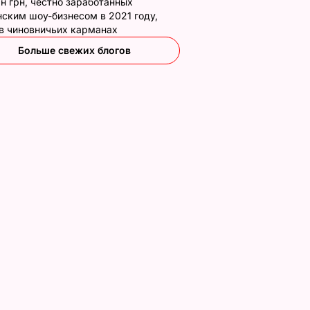
н грн, честно заработанных
ским шоу-бизнесом в 2021 году,
 в чиновничьих карманах
Больше свежих блогов
 быть
Вся семья попросит
"Мишуня, дочка
ром".
добавки, а аромат
родилась!"
будет стоять на весь
Драпатый рассказа
ал
дом. Рецепт
как ночью на
ндующим
оджахури –
позициях узнал о
грузинского блюда
рождении дочери
7 августа, 09.32
БУЛЬВАР
7 августа, 08.33
БУЛЬВАР
ЕСТВО