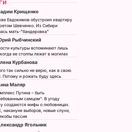
ГИ
Вадим Крищенко
кве Евдокимов обустроил квартиру
третом Шевченко. Из Сибири
лась мать-"бандеровка"
рий Рыбчинский
ности культуры вспоминают лишь
 когда ее столпы лежат в могилах
лена Курбанова
ого так сильно не верю, как в свою
. Потому и рожать буду здесь
нна Маляр
мплекс Путина – быть
зала,
ребованным самцом". В угоду
ыглядит
у создаются мифы о любовницах.
в
, накануне выборов, новые слухи,
ни.
 якобы пассия
лександр Ягольник
ВОСТИ