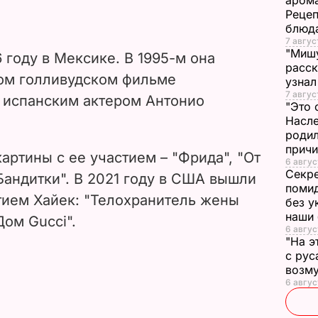
арома
Рецеп
блюд
7 авгус
"Мишу
 году в Мексике. В 1995-м она
расск
вом голливудском фильме
узнал
7 авгус
 испанским актером Антонио
"Это 
Насле
родил
прич
артины с ее участием – "Фрида", "От
6 авгус
Секре
"Бандитки". В 2021 году в США вышли
помид
тием Хайек: "Телохранитель жены
без у
наши
Дом Gucci".
6 авгус
"На э
с рус
возму
6 авгус