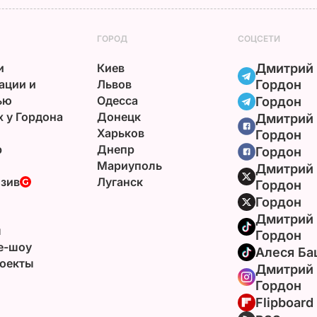
ГОРОД
СОЦСЕТИ
и
Киев
Дмитрий
ации и
Львов
Гордон
ью
Одесса
Гордон
х у Гордона
Донецк
Дмитрий
Харьков
Гордон
р
Днепр
Гордон
Мариуполь
Дмитрий
зив
Луганск
Гордон
Гордон
Дмитрий
ы
Гордон
e-шоу
Алеся Ба
оекты
Дмитрий
Гордон
Flipboard