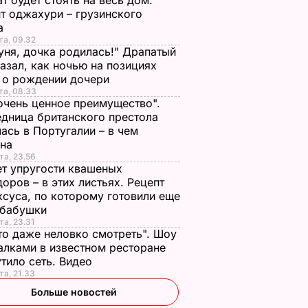
т будет стоять на весь дом.
т оджахури – грузинского
а
та, 09.32
ня, дочка родилась!" Драпатый
азал, как ночью на позициях
 о рождении дочери
та, 08.33
очень ценное преимущество".
дница британского престола
ась в Португалии – в чем
ина
та, 23.56
т упругости квашеных
оров – в этих листьях. Рецепт
ксуса, по которому готовили еще
 бабушки
та, 23.31
то даже неловко смотреть". Шоу
алками в известном ресторане
тило сеть. Видео
та, 21.33
Больше новостей