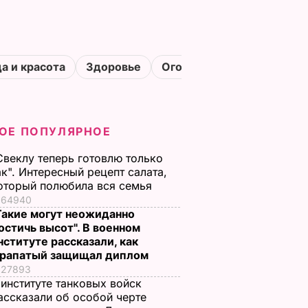
а и красота
Здоровье
Огороды
ОЕ ПОПУЛЯРНОЕ
Свеклу теперь готовлю только
ак". Интересный рецепт салата,
оторый полюбила вся семья
64940
Такие могут неожиданно
остичь высот". В военном
нституте рассказали, как
рапатый защищал диплом
27893
 институте танковых войск
ассказали об особой черте