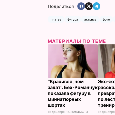
Поделиться
платье
фигура
актриса
фото
МАТЕРИАЛЫ ПО ТЕМЕ
''Красивее, чем
Экс-же
закат". Бех-Романчук
расска
показала фигуру в
превра
миниатюрных
по лес
шортах
трени
15 декабря, 15.25
НОВОСТИ
15 декабря