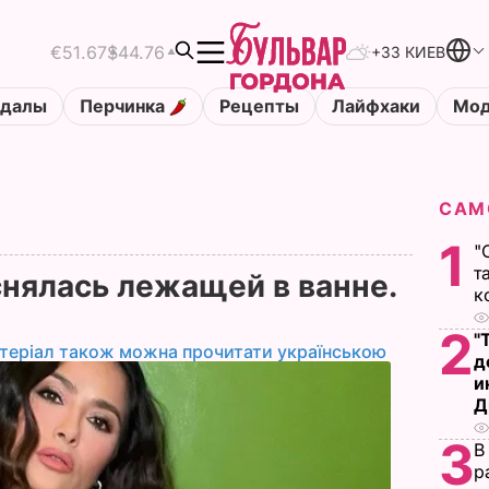
€51.67
$44.76
+33 КИЕВ
ндалы
Перчинка
Рецепты
Лайфхаки
Мод
САМ
1
"
т
снялась лежащей в ванне.
к
2
"
теріал також можна прочитати українською
д
и
Д
3
В
р