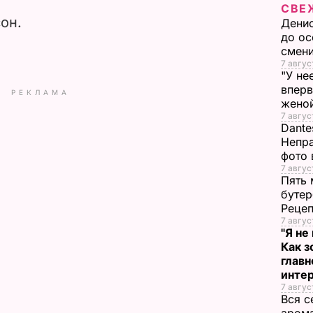
V
СВЕ
он.
Денис
i
до ос
смен
d
7 авгус
"У не
вперв
РЕКЛАМА
e
жено
7 авгус
o
Dante
Непра
фото 
7 авгус
Пять 
бутер
Рецеп
7 авгус
"Я не
Как з
глав
инте
7 авгус
Вся с