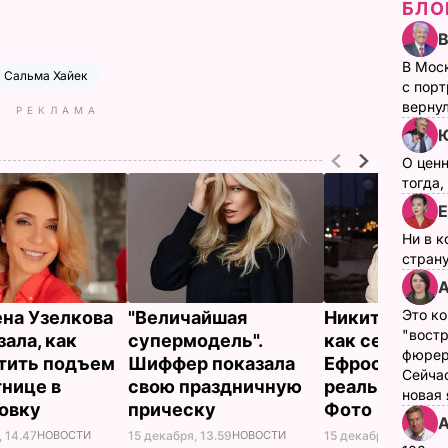
БЛО
В Мос
Сальма Хайек
с пор
верну
РЕКЛАМА
Ю
О цен
тогда,
Е
Ни в к
страну
А
Это ко
на Узелкова
"Величайшая
Никитюк пока
"вост
зала, как
супермодель".
как сейчас в
фюрер
тить подъем
Шиффер показала
Ефросинина 
Сейчас
тнице в
свою праздничную
реальной жиз
новая
ровку
прическу
Фото
А
, 14.47
НОВОСТИ
15 декабря, 13.59
НОВОСТИ
15 декабря, 08.55
НО