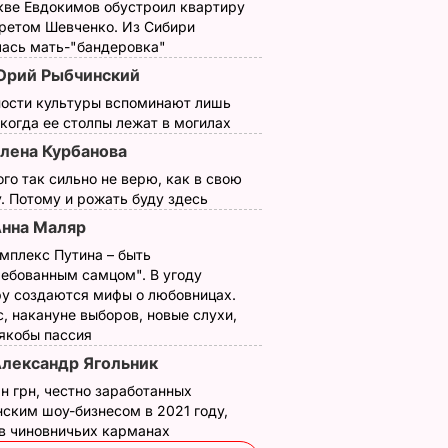
кве Евдокимов обустроил квартиру
третом Шевченко. Из Сибири
лась мать-"бандеровка"
рий Рыбчинский
ности культуры вспоминают лишь
 когда ее столпы лежат в могилах
лена Курбанова
ого так сильно не верю, как в свою
. Потому и рожать буду здесь
нна Маляр
мплекс Путина – быть
ребованным самцом". В угоду
у создаются мифы о любовницах.
, накануне выборов, новые слухи,
 якобы пассия
лександр Ягольник
н грн, честно заработанных
ским шоу-бизнесом в 2021 году,
 в чиновничьих карманах