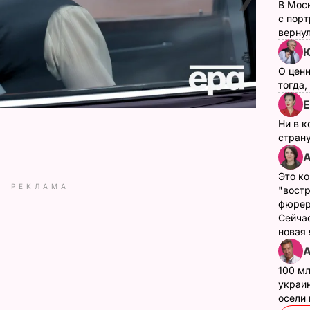
В Мос
с пор
верну
Ю
О цен
тогда,
Е
Ни в к
страну
А
Это ко
РЕКЛАМА
"вост
фюрер
Сейчас
новая
А
100 мл
украин
осели