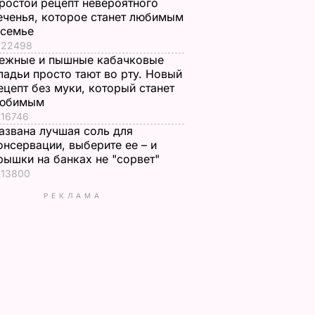
ростой рецепт невероятного
еченья, которое станет любимым
 семье
22498
ежные и пышные кабачковые
ладьи просто тают во рту. Новый
ецепт без муки, который станет
юбимым
16746
азвана лучшая соль для
онсервации, выберите ее – и
рышки на банках не "сорвет"
13800
РЕКЛАМА