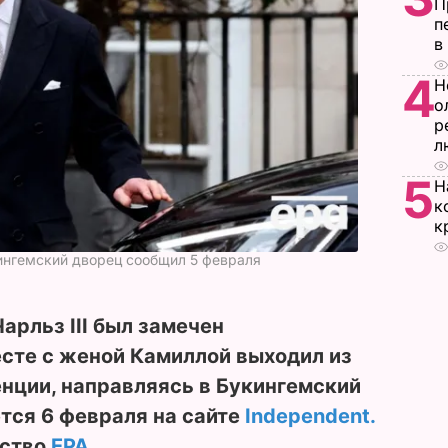
П
п
в
4
Н
о
р
л
5
Н
к
к
кингемский дворец сообщил 5 февраля
арльз III был замечен
сте с женой Камиллой выходил из
нции, направляясь в Букингемский
тcя 6 февраля на сайте
Independent.
тство
ЕРА
.