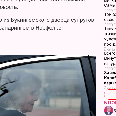
мягки
Самы
овость.
7 авгус
Три в
о из Букингемского дворца супругов
свек
7 авгус
 Сандрингем в Норфолке.
Тину 
жизни
чувст
прои
7 авгус
Всего
минут
нату
7 авгус
Зачем
Коло
взры
7 авгус
БЛО
❯