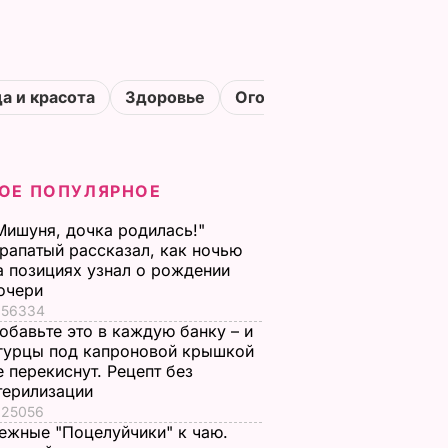
а и красота
Здоровье
Огороды
ОЕ ПОПУЛЯРНОЕ
Мишуня, дочка родилась!"
рапатый рассказал, как ночью
а позициях узнал о рождении
очери
56334
обавьте это в каждую банку – и
гурцы под капроновой крышкой
е перекиснут. Рецепт без
терилизации
25056
ежные "Поцелуйчики" к чаю.