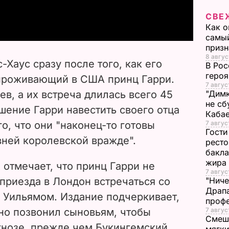
a
СВЕ
y
Как о
самый
призн
V
8 авгус
с-Хаус сразу после того, как его
В Рос
i
героя
проживающий в США принц Гарри.
7 авгус
ев, а их встреча длилась всего 45
"Димк
d
не сб
шение Гарри навестить своего отца
Каба
e
о, что они "наконец-то готовы
7 авгус
Гости
вней королевской вражде".
o
ресто
бакла
жира
 отмечает, что принц Гарри не
7 авгус
приезда в Лондон встречаться со
"Ниче
Драпа
 Уильямом. Издание подчеркивает,
проф
чно позвонил сыновьям, чтобы
7 авгус
Смеша
гнозе, прежде чем Букингемский