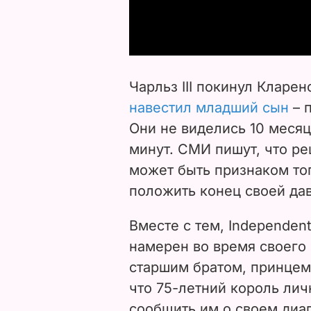
Чарльз III покинул Кларен
навестил младший сын
– 
Они не виделись 10 месяц
минут. СМИ пишут, что ре
может быть признаком тог
положить конец своей да
Вместе с тем, Independent
намерен во время своего 
старшим братом, принцем
что 75-летний король ли
сообщить им о своем диа