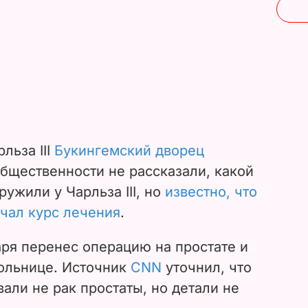
льза III
Букингемский дворец
Общественности не рассказали, какой
аружили у
Чарльза III
, но
известно, что
чал курс лечения
.
варя перенес операцию на простате и
больнице. Источник
CNN
уточнил, что
али не рак простаты, но детали не