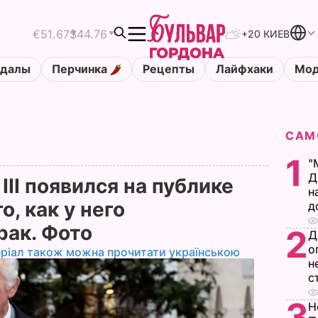
€51.67
$44.76
+20 КИЕВ
ндалы
Перчинка
Рецепты
Лайфхаки
Мод
САМ
1
"
Д
III появился на публике
н
о, как у него
д
рак. Фото
2
Д
о
ріал також можна прочитати українською
н
с
3
Н