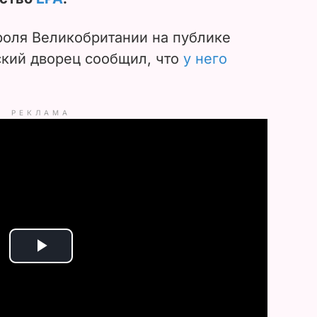
роля Великобритании на публике
ский дворец сообщил, что
у него
РЕКЛАМА
P
l