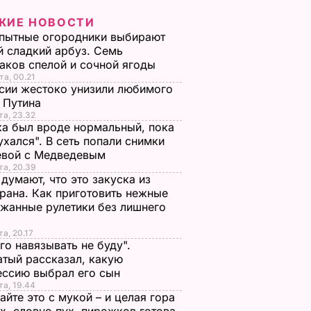
ЖИЕ НОВОСТИ
пытные огородники выбирают
 сладкий арбуз. Семь
аков спелой и сочной ягоды
та, 00.21
сии жестоко унизили любимого
 Путина
та, 23.32
а был вроде нормальный, пока
ухался". В сеть попали снимки
евой с Медведевым
та, 20.39
 думают, что это закуска из
рана. Как приготовить нежные
жанные рулетики без лишнего
та, 20.17
го навязывать не буду".
тый рассказал, какую
ессию выбрал его сын
та, 19.44
йте это с мукой – и целая гора