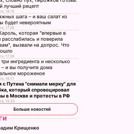
х, словно пух, пирожков готова.
й лучший рецепт
та, 18.16
ажных шага – и ваш салат из
лы будет невероятным
та, 17.29
Кароль, которая "впервые в
 расслабилась и поверила
вам", вызвали на допрос. Что
зошло
та, 17.28
 три ингредиента и несколько
 – и вы получите дома
ральное мороженое
та, 16.17
 с Путина "снимали мерку" для
бка, который спровоцировал
вы в Москве и протесты в РФ
та, 15.35
Больше новостей
ГИ
Вадим Крищенко