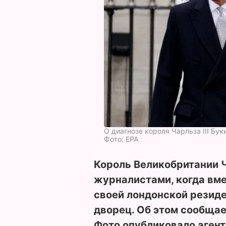
О диагнозе короля Чарльза III Бу
Фото: ЕРА
Король Великобритании Ч
журналистами, когда вме
своей лондонской резиде
дворец. Об этом сообщае
Фото опубликовало аген