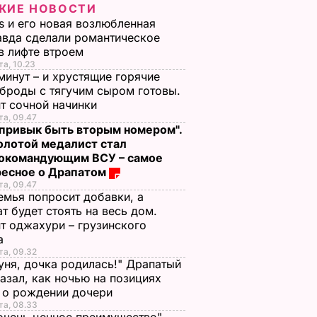
ЖИЕ НОВОСТИ
s и его новая возлюбленная
вда сделали романтическое
в лифте втроем
та, 10.23
минут – и хрустящие горячие
броды с тягучим сыром готовы.
т сочной начинки
та, 09.47
 привык быть вторым номером".
олотой медалист стал
нокомандующим ВСУ – самое
ресное о Драпатом
та, 09.47
емья попросит добавки, а
т будет стоять на весь дом.
т оджахури – грузинского
а
та, 09.32
ня, дочка родилась!" Драпатый
азал, как ночью на позициях
 о рождении дочери
та, 08.33