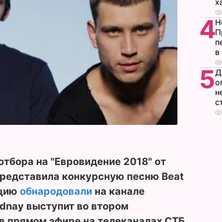
х
4
Н
П
п
в
5
Д
о
н
с
отбора на "Евровидение 2018" от
представила конкурсную песню Beat
ицию
обнародовали
на канале
adnay выступит во втором
 в прямом эфире на телеканалах СТБ