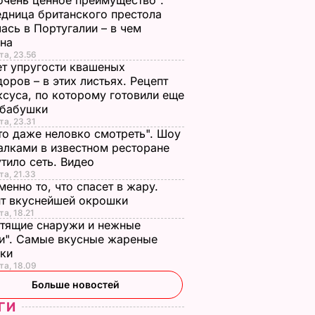
очень ценное преимущество".
дница британского престола
ась в Португалии – в чем
ина
та, 23.56
т упругости квашеных
оров – в этих листьях. Рецепт
ксуса, по которому готовили еще
 бабушки
та, 23.31
то даже неловко смотреть". Шоу
алками в известном ресторане
тило сеть. Видео
та, 21.33
менно то, что спасет в жару.
пт вкуснейшей окрошки
та, 18.21
тящие снаружи и нежные
и". Самые вкусные жареные
чки
та, 18.09
Больше новостей
ГИ