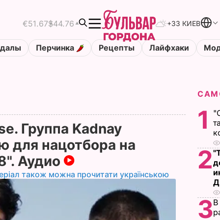
€51.67
$44.76
+33 КИЕВ
ндалы
Перчинка
Рецепты
Лайфхаки
Мод
САМ
1
"
т
rse. Группа Kadnay
к
ю для нацотбора на
2
"
8". Аудио
д
и
еріал також можна прочитати українською
Д
3
В
р