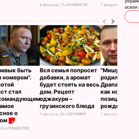
украин
8 февраля, 11.40
НОВОСТИ
7 февраля, 12.41
НОВ
осели
привык быть
Вся семья попросит
"Мишуня, доч
 номером".
добавки, а аромат
родилась!"
лотой
будет стоять на весь
Драпатый рас
ст стал
дом. Рецепт
как ночью на
окомандующим
оджахури –
позициях узн
самое
грузинского блюда
рождении до
сное о
7 августа, 09.32
БУЛЬВАР
7 августа, 08.33
БУЛ
том
 09.47
ОБЩЕСТВО