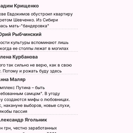
Вадим Крищенко
кве Евдокимов обустроил квартиру
третом Шевченко. Из Сибири
лась мать-"бандеровка"
рий Рыбчинский
ности культуры вспоминают лишь
 когда ее столпы лежат в могилах
лена Курбанова
ого так сильно не верю, как в свою
. Потому и рожать буду здесь
нна Маляр
мплекс Путина – быть
ребованным самцом". В угоду
у создаются мифы о любовницах.
ней Fire
Объявлены
, накануне выборов, новые слухи,
тниками
конкурсанты
 якобы пассия
Национального
лександр Ягольник
 2018".
отбора на
н грн, честно заработанных
"Евровидение 2016"