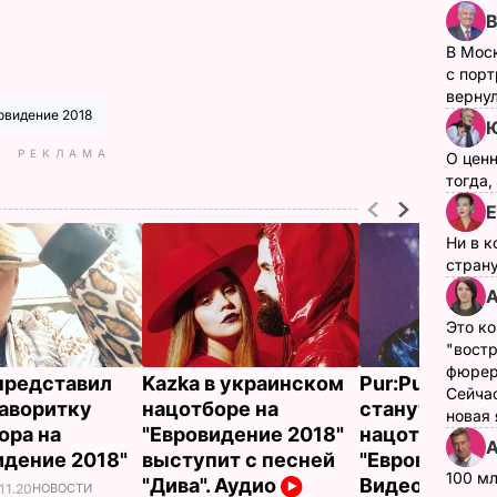
В Мос
с пор
верну
овидение 2018
Ю
РЕКЛАМА
О цен
тогда,
Е
Ни в к
страну
А
Это ко
"вост
фюрер
представил
Kazka в украинском
Pur:Pur с пес
Сейчас
аворитку
нацотборе на
станут учас
новая
ора на
"Евровидение 2018"
нацотбора на
А
идение 2018"
выступит с песней
"Евровидение
100 мл
"Дива". Аудио
Видео
11.20
НОВОСТИ