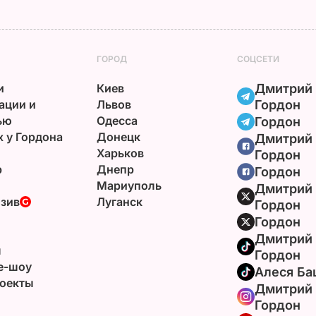
ГОРОД
СОЦСЕТИ
и
Киев
Дмитрий
ации и
Львов
Гордон
ью
Одесса
Гордон
х у Гордона
Донецк
Дмитрий
Харьков
Гордон
р
Днепр
Гордон
Мариуполь
Дмитрий
зив
Луганск
Гордон
Гордон
Дмитрий
ы
Гордон
e-шоу
Алеся Ба
оекты
Дмитрий
Гордон