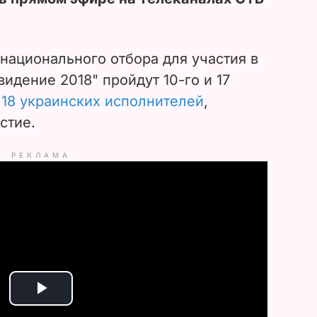
национального отбора для участия в
идение 2018" пройдут 10-го и 17
18 украинских исполнителей
,
стие.
РЕКЛАМА
P