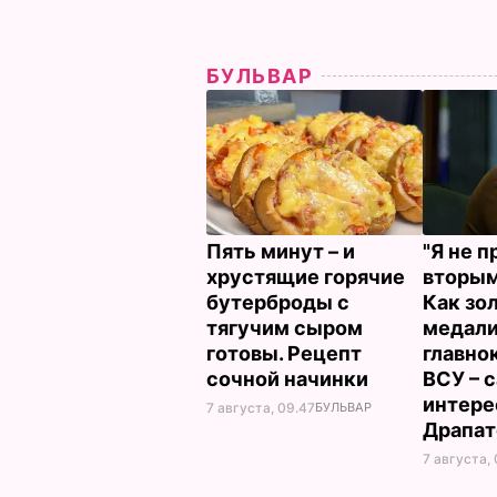
БУЛЬВАР
Пять минут – и
"Я не 
хрустящие горячие
вторым
бутерброды с
Как зо
тягучим сыром
медали
готовы. Рецепт
главн
сочной начинки
ВСУ – 
интере
7 августа, 09.47
БУЛЬВАР
Драпа
7 августа,