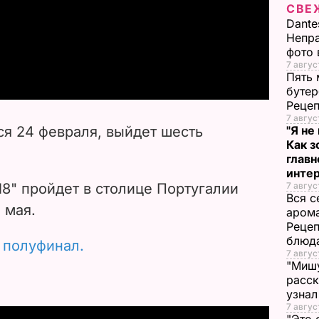
СВЕ
l
Dante
Непра
a
фото 
7 авгус
Пять 
y
бутер
Рецеп
V
7 авгус
ся 24 февраля, выйдет шесть
"Я не
i
Как з
глав
инте
d
18" пройдет
в столице Португалии
7 авгус
Вся с
e
 мая.
арома
Рецеп
o
блюд
 полуфинал.
7 авгус
"Мишу
расск
узнал
7 авгус