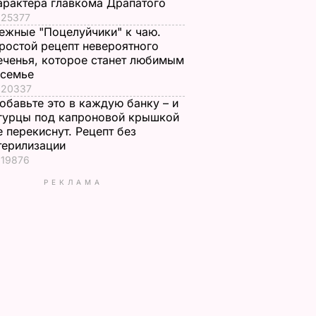
арактера главкома Драпатого
25377
ежные "Поцелуйчики" к чаю.
ростой рецепт невероятного
еченья, которое станет любимым
 семье
20337
обавьте это в каждую банку – и
гурцы под капроновой крышкой
е перекиснут. Рецепт без
терилизации
19876
РЕКЛАМА