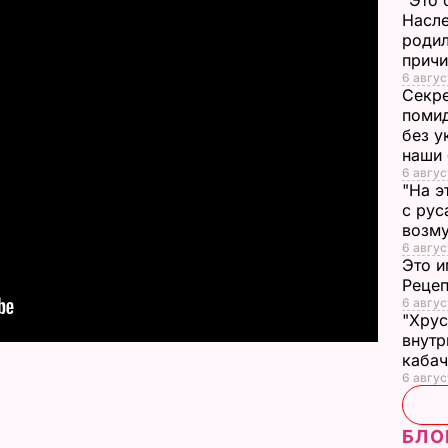
"Это 
Насле
родил
прич
6 авгус
Секре
помид
без у
наши
6 авгус
"На э
с рус
возму
6 авгус
Это и
Реце
6 авгус
"Хрус
внутр
каба
6 авгус
БЛО