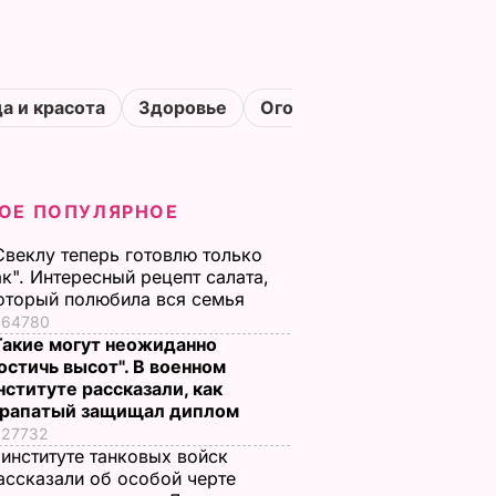
а и красота
Здоровье
Огороды
ОЕ ПОПУЛЯРНОЕ
Свеклу теперь готовлю только
ак". Интересный рецепт салата,
оторый полюбила вся семья
64780
Такие могут неожиданно
остичь высот". В военном
нституте рассказали, как
рапатый защищал диплом
27732
 институте танковых войск
ассказали об особой черте