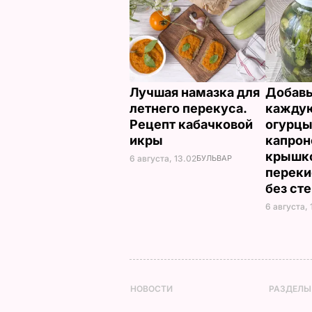
Лучшая намазка для
Добавь
летнего перекуса.
каждую
Рецепт кабачковой
огурцы
икры
капрон
крышко
6 августа, 13.02
БУЛЬВАР
переки
без ст
6 августа, 
НОВОСТИ
РАЗДЕЛЫ