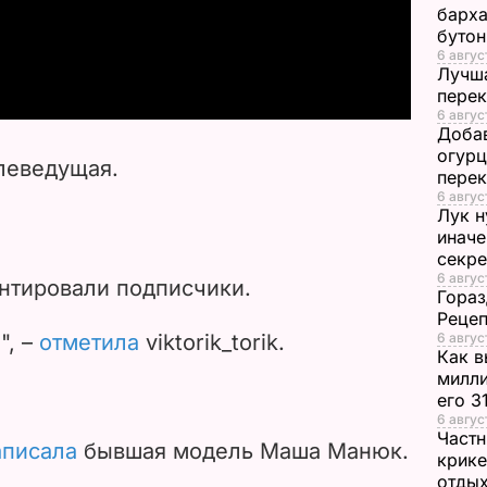
барха
буто
a
6 авгус
Лучша
y
перек
6 авгус
Добав
V
огурц
елеведущая.
перек
i
6 авгус
Лук н
d
иначе
секр
6 авгус
e
нтировали подписчики.
Гораз
Рецеп
o
", –
отметила
viktorik_torik.
6 авгус
Как в
милли
его 3
6 авгус
Частн
аписала
бывшая модель Маша Манюк.
крике
отдых