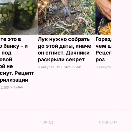
те это в
Лук нужно собрать
Гораздо инте
 банку – и
до этой даты, иначе
чем шарлотка
 под
он сгниет. Дачники
Рецепт ябло
овой
раскрыли секрет
роз
й не
6 августа, 12.06
БУЛЬВАР
6 августа, 11.36
БУЛЬ
снут. Рецепт
ерилизации
12.50
БУЛЬВАР
ГОРОД
СОЦСЕТИ