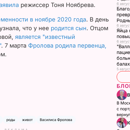
аявила
режиссер Тоня Ноябрева.
6 авгус
Благо
превр
менности в ноябре 2020 года
. В день
Родны
6 авгус
узнала, что у нее
родится сын
. Отцом
Яйца 
овой,
является "известный
повы
6 авгус
"
.
7 марта
Фролова родила первенца,
"Валл
пацие
ом.
больн
бала
5 авгус
БЛО
В Мос
с пор
верну
роды
живот
Василиса Фролова
РЕКЛАМА