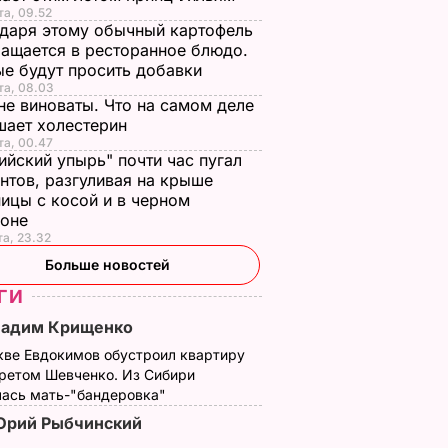
та, 09.52
даря этому обычный картофель
ащается в ресторанное блюдо.
е будут просить добавки
та, 08.03
не виноваты. Что на самом деле
шает холестерин
та, 00.47
ийский упырь" почти час пугал
нтов, разгуливая на крыше
ицы с косой и в черном
хоне
та, 23.32
Больше новостей
ГИ
Вадим Крищенко
кве Евдокимов обустроил квартиру
третом Шевченко. Из Сибири
лась мать-"бандеровка"
Юрий Рыбчинский