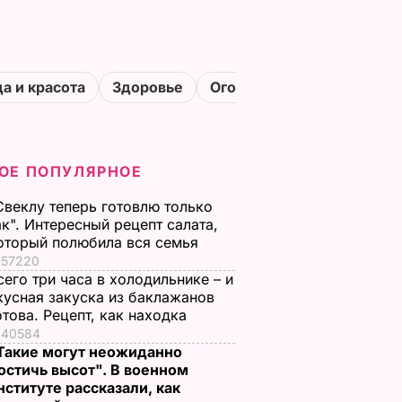
а и красота
Здоровье
Огороды
ОЕ ПОПУЛЯРНОЕ
Свеклу теперь готовлю только
ак". Интересный рецепт салата,
оторый полюбила вся семья
57220
сего три часа в холодильнике – и
кусная закуска из баклажанов
отова. Рецепт, как находка
40584
Такие могут неожиданно
остичь высот". В военном
нституте рассказали, как