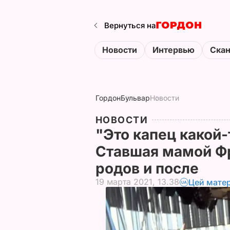
Вернуться на
Новости
Интервью
Ска
Гордон
Бульвар
Новости
НОВОСТИ
"Это капец какой-
Ставшая мамой Фр
родов и после
19 марта 2021, 13.38
Цей матер