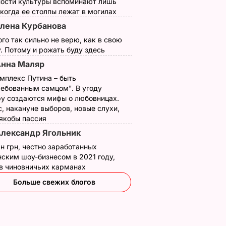
ности культуры вспоминают лишь
 когда ее столпы лежат в могилах
лена Курбанова
ого так сильно не верю, как в свою
. Потому и рожать буду здесь
нна Маляр
мплекс Путина – быть
ребованным самцом". В угоду
у создаются мифы о любовницах.
рвые
, накануне выборов, новые слухи,
и
 якобы пассия
а имя
лександр Ягольник
н грн, честно заработанных
тца.
ским шоу-бизнесом в 2021 году,
 в чиновничьих карманах
СТИ
Больше свежих блогов