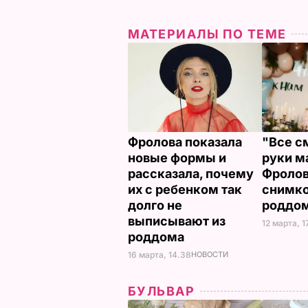
МАТЕРИАЛЫ ПО ТЕМЕ
Фролова показала
"Все с
новые формы и
руки м
рассказала, почему
Фролов
их с ребенком так
снимко
долго не
роддо
выписывают из
12 марта, 1
роддома
16 марта, 14.38
НОВОСТИ
БУЛЬВАР