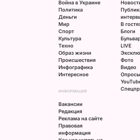
Война в Украине
Новост
Политика
Публик
Деньги
интерв
Мир
В гостя
Спорт
Блоги
Культура
Бульва
Техно
LIVE
Образ жизни
Эксклю
Происшествия
Фото
Инфографика
Видео
Интересное
Опрос
YouTub
Спецпр
ИНФОРМАЦИЯ
Вакансии
Редакция
Реклама на сайте
Правовая
информация
Как нас читать на