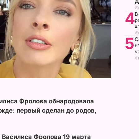
Д
4
В
р
х
5
С
н
ч
илиса Фролова обнародовала
жде: первый сделан до родов,
 Василиса Фролова 19 марта