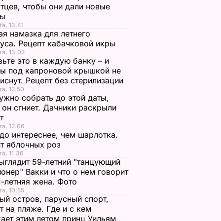
тцев, чтобы они дали новые
ны
та, 13.41
я намазка для летнего
уса. Рецепт кабачковой икры
та, 13.02
ьте это в каждую банку – и
ы под капроновой крышкой не
иснут. Рецепт без стерилизации
та, 12.50
ужно собрать до этой даты,
 он сгниет. Дачники раскрыли
ет
та, 12.06
до интереснее, чем шарлотка.
т яблочных роз
та, 11.36
ыглядит 59-летний "танцующий
онер" Вакки и что о нем говорит
1-летняя жена. Фото
та, 10.55
ый остров, парусный спорт,
т на пляже. Где и с кем
ает этим летом принц Уильям