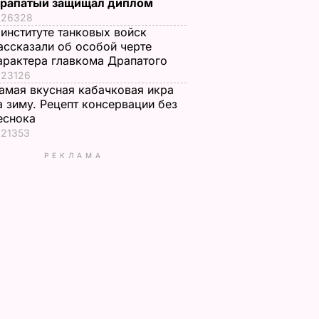
рапатый защищал диплом
26328
 институте танковых войск
ассказали об особой черте
арактера главкома Драпатого
23126
амая вкусная кабачковая икра
а зиму. Рецепт консервации без
еснока
21353
РЕКЛАМА