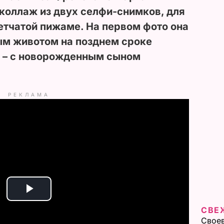
коллаж из двух селфи-снимков, для
етчатой пижаме. На первом фото она
ым животом на позднем сроке
м – с новорожденным сыном
РЕКЛАМА
P
СВЕ
l
Своев