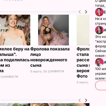
О цен
тогда,
Е
Ни в к
страну
А
Это ко
"вост
фюрер
мелее беру на
Фролова показала
Фролова впе
Сейчас
алыша".
лицо
стала мамой 
новая
а поделилась
новорожденного
рассекретил
А
м из
сына
сына и его
100 мл
ма
вероятного о
9 марта, 09.52
НОВОСТИ
украин
Фото
7.04
НОВОСТИ
осели
8 марта, 13.30
НОВО