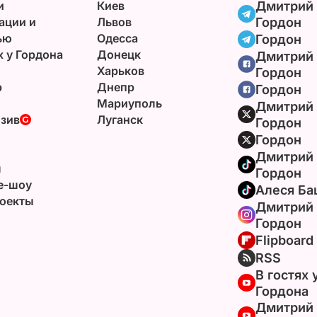
и
Киев
Дмитрий
ации и
Львов
Гордон
ью
Одесса
Гордон
х у Гордона
Донецк
Дмитрий
Харьков
Гордон
р
Днепр
Гордон
Мариуполь
Дмитрий
зив
Луганск
Гордон
Гордон
Дмитрий
ы
Гордон
e-шоу
Алеся Ба
оекты
Дмитрий
Гордон
Flipboard
RSS
В гостях 
Гордона
Дмитрий