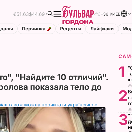
€51.63
$44.69
+36 КИЕВ
ндалы
Перчинка
Рецепты
Лайфхаки
Мод
САМ
1
"
т
то", "Найдите 10 отличий".
к
олова показала тело до
2
В
в
г
іал також можна прочитати українською
3
"
д
и