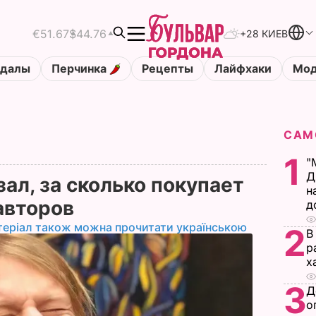
€51.67
$44.76
+28 КИЕВ
ндалы
Перчинка
Рецепты
Лайфхаки
Мод
САМ
1
"
Д
ал, за сколько покупает
н
авторов
д
теріал також можна прочитати українською
2
В
р
х
3
Д
о