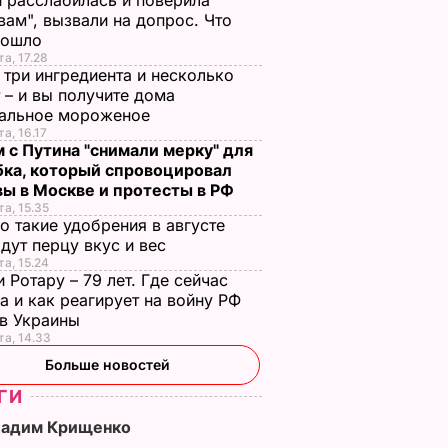
 расслабилась и поверила
вам", вызвали на допрос. Что
зошло
та, 17.28
 три ингредиента и несколько
 – и вы получите дома
ральное мороженое
та, 16.17
 с Путина "снимали мерку" для
бка, который спровоцировал
вы в Москве и протесты в РФ
та, 15.35
о такие удобрения в августе
дут перцу вкус и вес
та, 15.24
 Ротару – 79 лет. Где сейчас
а и как реагирует на войну РФ
ив Украины
та, 14.33
Больше новостей
ГИ
Вадим Крищенко