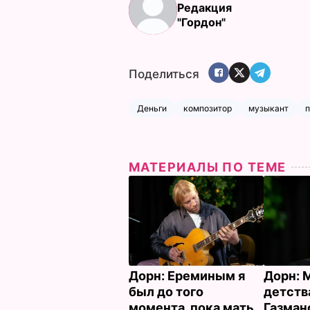
Редакция
"Гордон"
Поделиться
Деньги
композитор
музыкант
п
МАТЕРИАЛЫ ПО ТЕМЕ
Дорн: Ереминым я
Дорн: 
был до того
детства
момента, пока мать
Газман