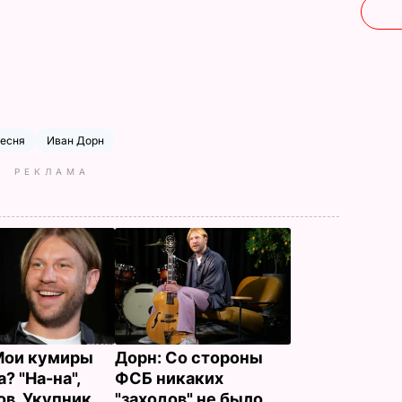
есня
Иван Дорн
РЕКЛАМА
Мои кумиры
Дорн: Со стороны
? "На-на",
ФСБ никаких
ов, Укупник…
"заходов" не было.