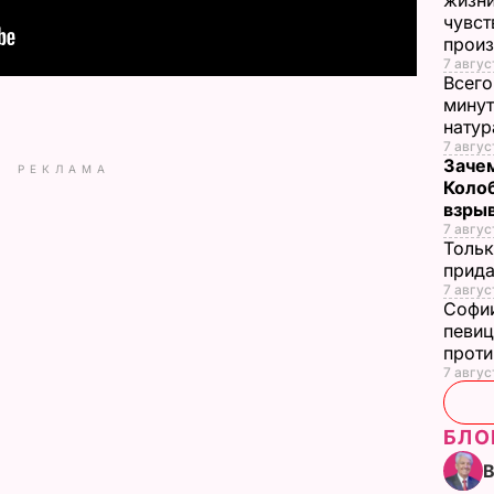
жизни
чувст
прои
7 авгус
Всего
минут
нату
7 авгус
Зачем
РЕКЛАМА
Коло
взры
7 авгус
Тольк
прида
7 авгус
Софии
певиц
прот
7 авгус
БЛО