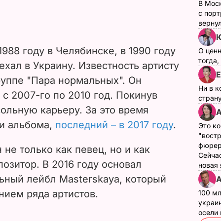
В Мос
с пор
верну
Ю
988 году в Челябинске, в 1990 году
О цен
тогда,
ехал в Украину. Известность артисту
Е
руппе "Пара нормальных". Он
Ни в к
 с 2007-го по 2010 год. Покинув
страну
сольную карьеру. За это время
А
ри альбома,
последний – в 2017 году
.
Это ко
"вост
фюрер
не только как певец, но и как
Сейчас
позитор. В 2016 году основал
новая
ьный лейбл Masterskaya, который
А
ием ряда артистов.
100 мл
украин
осели