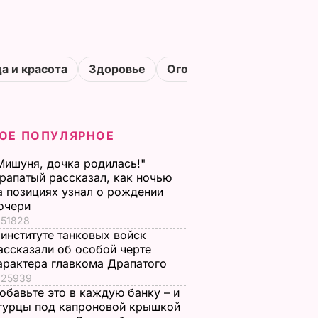
а и красота
Здоровье
Огороды
ОЕ ПОПУЛЯРНОЕ
Мишуня, дочка родилась!"
рапатый рассказал, как ночью
а позициях узнал о рождении
очери
51828
 институте танковых войск
ассказали об особой черте
арактера главкома Драпатого
25939
обавьте это в каждую банку – и
гурцы под капроновой крышкой