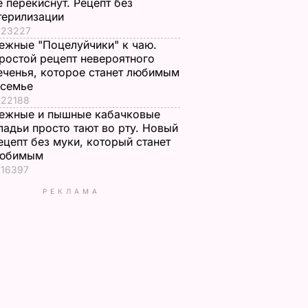
е перекиснут. Рецепт без
терилизации
23227
ежные "Поцелуйчики" к чаю.
ростой рецепт невероятного
еченья, которое станет любимым
 семье
22188
ежные и пышные кабачковые
ладьи просто тают во рту. Новый
ецепт без муки, который станет
юбимым
16397
РЕКЛАМА