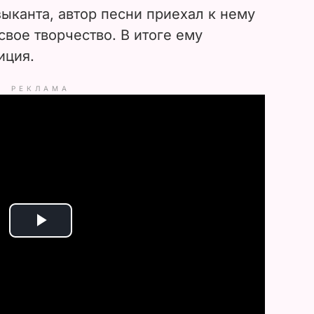
ыканта, автор песни приехал к нему
свое творчество. В итоге ему
иция.
РЕКЛАМА
P
l
a