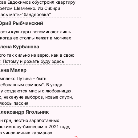
кве Евдокимов обустроил квартиру
третом Шевченко. Из Сибири
лась мать-"бандеровка"
рий Рыбчинский
ности культуры вспоминают лишь
 когда ее столпы лежат в могилах
лена Курбанова
ого так сильно не верю, как в свою
. Потому и рожать буду здесь
нна Маляр
мплекс Путина – быть
ребованным самцом". В угоду
у создаются мифы о любовницах.
, накануне выборов, новые слухи,
 якобы пассия
лександр Ягольник
н грн, честно заработанных
ским шоу-бизнесом в 2021 году,
 в чиновничьих карманах