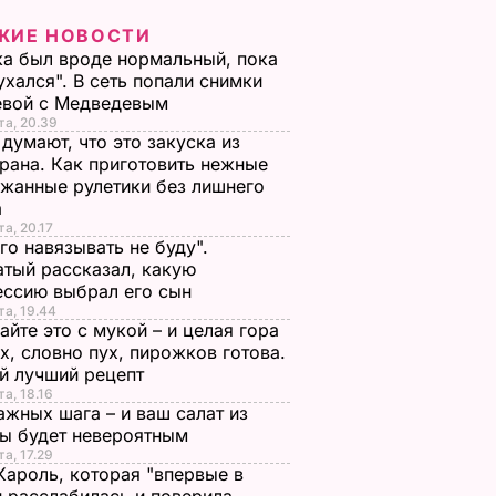
ЖИЕ НОВОСТИ
а был вроде нормальный, пока
ухался". В сеть попали снимки
евой с Медведевым
та, 20.39
 думают, что это закуска из
рана. Как приготовить нежные
жанные рулетики без лишнего
а
та, 20.17
го навязывать не буду".
тый рассказал, какую
ессию выбрал его сын
та, 19.44
йте это с мукой – и целая гора
х, словно пух, пирожков готова.
й лучший рецепт
та, 18.16
ажных шага – и ваш салат из
лы будет невероятным
та, 17.29
Кароль, которая "впервые в