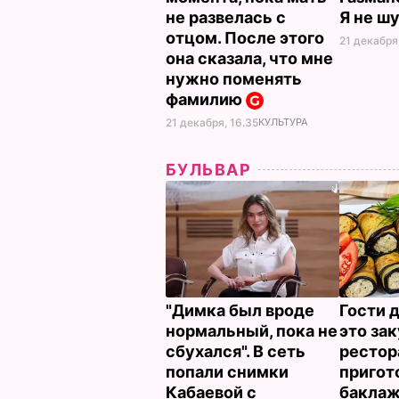
не развелась с
Я не ш
отцом. После этого
21 декабря,
она сказала, что мне
нужно поменять
фамилию
21 декабря, 16.35
КУЛЬТУРА
БУЛЬВАР
"Димка был вроде
Гости 
нормальный, пока не
это зак
сбухался". В сеть
рестор
попали снимки
пригот
Кабаевой с
бакла