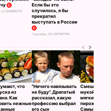
учу
Если бы это
случилось, я бы
 12.15
НОВОСТИ
прекратил
выступать в России
7 декабря, 20.15
КУЛЬТУРА
думают, что
"Ничего навязывать
Смешайте эт
уска из
не буду". Драпатый
мукой – и цел
ана. Как
рассказал, какую
мягких, словн
овить нежные
профессию выбрал
пирожков гот
жанные
его сын
Самый лучш