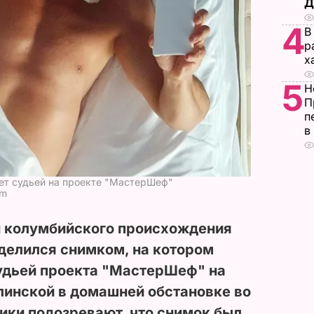
Д
4
В
р
х
5
Н
П
п
в
ет судьей на проекте "МастерШеф"
am
 колумбийского происхождения
делился снимком, на котором
судьей проекта "МастерШеф" на
линской в домашней обстановке во
ики подозревают, что снимок был