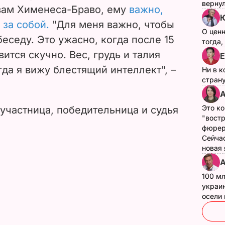
 личную жизнь от поклонников,
верну
овам Хименеса-Браво, ему
важно,
О цен
за собой.
"Для меня важно, чтобы
тогда,
еседу. Это ужасно, когда после 15
Е
ится скучно. Вес, грудь и талия
Ни в к
гда я вижу блестящий интеллект", –
страну
А
Это ко
"вост
-участница, победительница и судья
фюрер
Сейчас
новая
А
100 мл
украин
осели