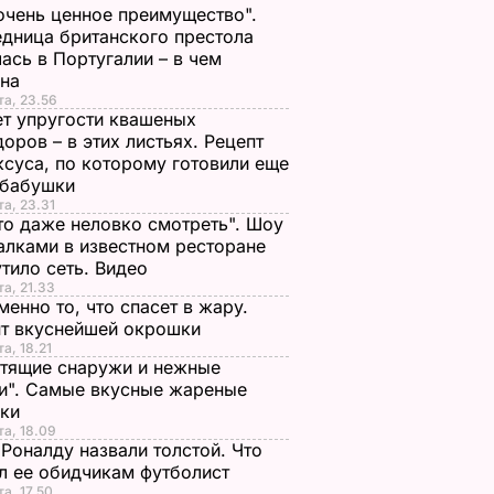
очень ценное преимущество".
дница британского престола
ась в Португалии – в чем
ина
та, 23.56
т упругости квашеных
оров – в этих листьях. Рецепт
ксуса, по которому готовили еще
 бабушки
та, 23.31
то даже неловко смотреть". Шоу
алками в известном ресторане
тило сеть. Видео
та, 21.33
менно то, что спасет в жару.
пт вкуснейшей окрошки
та, 18.21
тящие снаружи и нежные
и". Самые вкусные жареные
чки
та, 18.09
Роналду назвали толстой. Что
л ее обидчикам футболист
та, 17.50