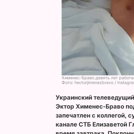
Хименес-Браво девять лет работа
Фото: hectorjimenezbravo / Instagr
Украинский телеведущий
Эктор Хименес-Браво по
запечатлен с коллегой, 
канале СТБ Елизаветой Г
время завтрака. Поклонн