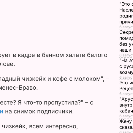
"Это 
Насле
родил
прич
6 авгус
Секре
помид
без у
наши
ует в кадре в банном халате белого
6 авгус
"На э
лове.
с рус
возму
ладный чизкейк и кофе с молоком", –
6 авгус
Это и
менес-Браво.
Реце
6 авгус
"Хрус
есте? Я что-то пропустила?" – с
внутр
и
на снимок подписчики.
каба
6 авгус
Жену 
сказа
 чизкейк, всем интересно,
6 авгус