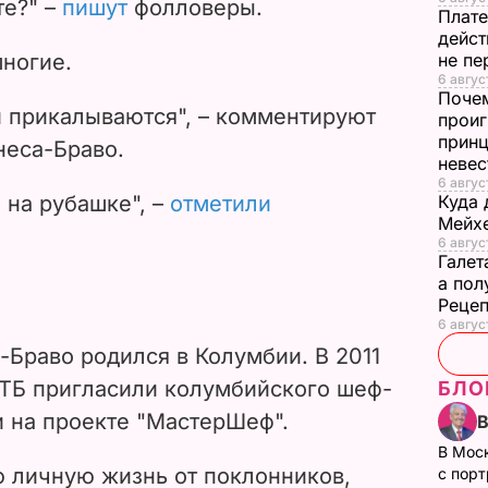
Плате
те?" –
пишут
фолловеры.
дейст
не пе
ногие.
6 август
Почем
проиг
и прикалываются", – комментируют
принц
неве
неса-Браво.
6 авгус
Куда 
 на рубашке", –
отметили
Мейхе
6 авгус
Галет
а пол
Рецеп
6 авгус
Браво родился в Колумбии. В 2011
БЛО
ТБ пригласили колумбийского шеф-
и на проекте "МастерШеф".
В Мос
с пор