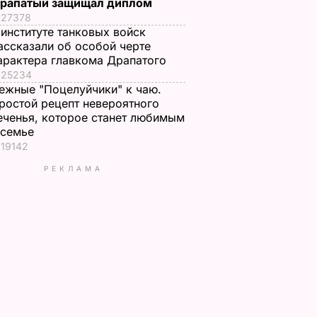
рапатый защищал диплом
27378
 институте танковых войск
ассказали об особой черте
арактера главкома Драпатого
25234
ежные "Поцелуйчики" к чаю.
ростой рецепт невероятного
еченья, которое станет любимым
 семье
19142
РЕКЛАМА