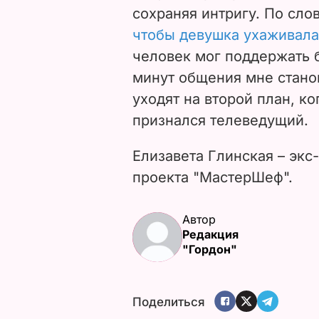
Шеф-повар скрывает свою
сохраняя интригу. По сл
чтобы девушка ухаживала 
человек мог поддержать б
минут общения мне станов
уходят на второй план, ко
признался телеведущий.
Елизавета Глинская – экс
проекта "МастерШеф".
Автор
Редакция
"Гордон"
Поделиться