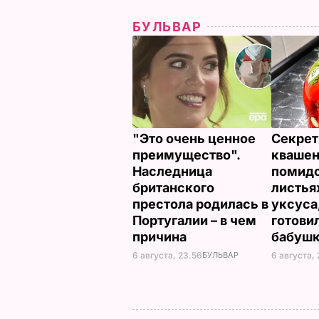
24 апреля, 
БУЛЬВАР
"Это очень ценное
Секрет
преимущество".
кваше
Наследница
помидо
британского
листья
престола родилась в
уксуса
Португалии – в чем
готови
причина
бабуш
6 августа, 23.56
БУЛЬВАР
6 августа, 