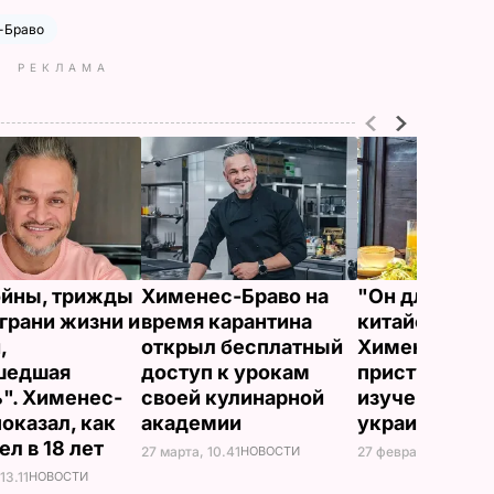
-Браво
РЕКЛАМА
ойны, трижды
Хименес-Браво на
"Он для меня
 грани жизни и
время карантина
китайский".
,
открыл бесплатный
Хименес-Бра
шедшая
доступ к урокам
приступил к
". Хименес-
своей кулинарной
изучению
показал, как
академии
украинского
ел в 18 лет
27 марта, 10.41
НОВОСТИ
27 февраля, 14.21
НО