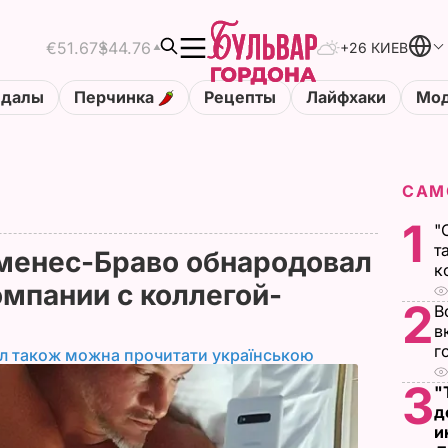
€51.67
$44.76
+26 КИЕВ
ндалы
Перчинка
Рецепты
Лайфхаки
Мод
САМ
1
"
т
именес-Браво обнародовал
к
омпании с коллегой-
2
В
в
г
ал також можна прочитати українською
3
"
д
и