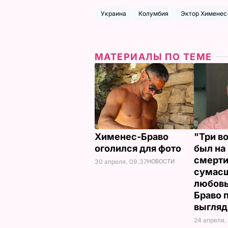
Украина
Колумбия
Эктор Хименес
МАТЕРИАЛЫ ПО ТЕМЕ
Хименес-Браво
"Три в
оголился для фото
был на
смерти
30 апреля, 09.37
НОВОСТИ
сумас
любовь
Браво 
выгляд