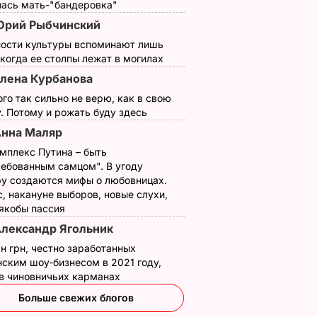
лась мать-"бандеровка"
Юрий Рыбчинский
ности культуры вспоминают лишь
 когда ее столпы лежат в могилах
лена Курбанова
ого так сильно не верю, как в свою
. Потому и рожать буду здесь
нна Маляр
мплекс Путина – быть
ребованным самцом". В угоду
у создаются мифы о любовницах.
, накануне выборов, новые слухи,
 якобы пассия
лександр Ягольник
н грн, честно заработанных
ским шоу-бизнесом в 2021 году,
 в чиновничьих карманах
Больше свежих блогов