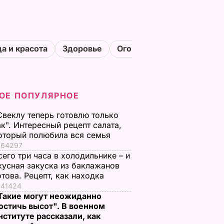
а и красота
Здоровье
Огороды
ОЕ ПОПУЛЯРНОЕ
Свеклу теперь готовлю только
ак". Интересный рецепт салата,
оторый полюбила вся семья
64297
сего три часа в холодильнике – и
кусная закуска из баклажанов
отова. Рецепт, как находка
41424
Такие могут неожиданно
остичь высот". В военном
нституте рассказали, как