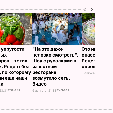
13.11
НОВОСТИ
 упругости
"На это даже
Это именно то
ных
неловко смотреть".
спасет в жару
ров – в этих
Шоу с русалками в
Рецепт вкус
х. Рецепт без
известном
окрошки
, по которому
ресторане
6 августа, 18.21
БУЛЬ
ли еще наши
возмутило сеть.
ки
Видео
23.31
БУЛЬВАР
6 августа, 21.33
БУЛЬВАР