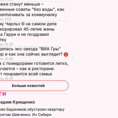
жки станут меньше –
венные советы "без воды", как
реплачивать за коммуналку
а, 17.17
у Чарльз III на самом деле
норировал 45-летие жены
а Гарри и не поздравил
стку
та, 16.28
делась экс-звезда "ВИА Гры"
р и как она сейчас выглядит?
та, 15.56
а с помидорами готовится легко,
учается – как в ресторане.
т понравится всей семье
та, 15.45
Больше новостей
ГИ
Вадим Крищенко
кве Евдокимов обустроил квартиру
третом Шевченко. Из Сибири