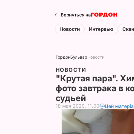
Вернуться на
Новости
Интервью
Ска
Гордон
Бульвар
Новости
НОВОСТИ
"Крутая пара". Х
фото завтрака в к
судьей
18 мая 2020, 11.00
Цей матері