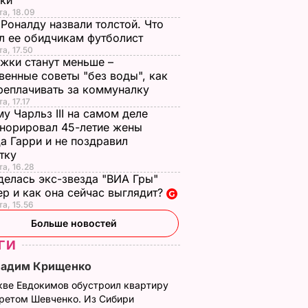
чки
та, 18.09
Роналду назвали толстой. Что
л ее обидчикам футболист
та, 17.50
жки станут меньше –
венные советы "без воды", как
реплачивать за коммуналку
а, 17.17
у Чарльз III на самом деле
норировал 45-летие жены
а Гарри и не поздравил
стку
та, 16.28
делась экс-звезда "ВИА Гры"
р и как она сейчас выглядит?
та, 15.56
Больше новостей
ГИ
Вадим Крищенко
кве Евдокимов обустроил квартиру
третом Шевченко. Из Сибири