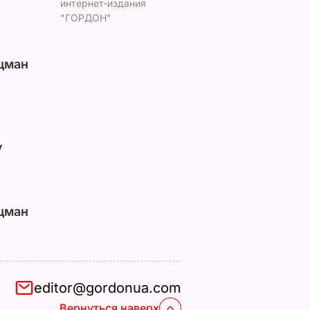
интернет-издания
"ГОРДОН"
цман
у
цман
editor@gordonua.com
Вернуться наверх