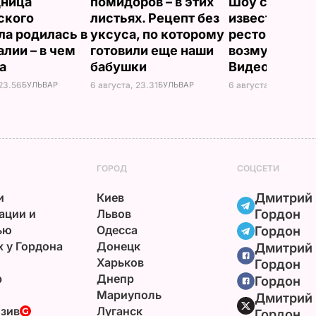
дница
помидоров – в этих
Шоу с русалк
ского
листьях. Рецепт без
известном
ла родилась в
уксуса, по которому
ресторане
алии – в чем
готовили еще наши
возмутило се
на
бабушки
Видео
 23.56
БУЛЬВАР
6 августа, 23.31
БУЛЬВАР
6 августа, 21.33
БУЛ
ГОРОД
СОЦСЕТИ
и
Киев
Дмитрий
ации и
Львов
Гордон
ью
Одесса
Гордон
х у Гордона
Донецк
Дмитрий
Харьков
Гордон
р
Днепр
Гордон
Мариуполь
Дмитрий
зив
Луганск
Гордон