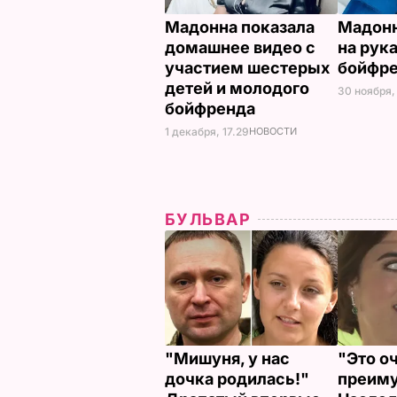
Мадонна показала
Мадонн
домашнее видео с
на рук
участием шестерых
бойфр
детей и молодого
30 ноября,
бойфренда
1 декабря, 17.29
НОВОСТИ
БУЛЬВАР
"Мишуня, у нас
"Это о
дочка родилась!"
преиму