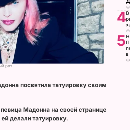
Д
4
В
р
х
5
Н
П
п
в
ый раз
донна посвятила татуировку своим
 певица Мадонна на своей странице
к ей делали татуировку.