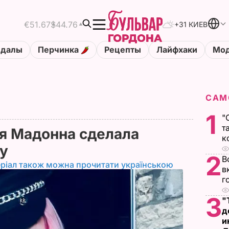
€51.67
$44.76
+31 КИЕВ
ндалы
Перчинка
Рецепты
Лайфхаки
Мод
САМ
1
"
т
я Мадонна сделала
к
ку
2
В
ріал також можна прочитати українською
в
г
3
"
д
и