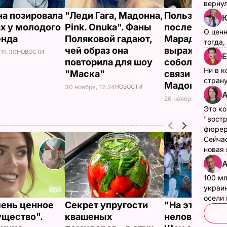
верну
а позировала
"Леди Гага, Мадонна,
Пользователи
ах у молодого
Pink. Onuka". Фаны
после смерт
О цен
енда
Поляковой гадают,
Марадоны
тогда,
чей образ она
выражают
 15.30
НОВОСТИ
Е
повторила для шоу
соболезнован
Ни в к
"Маска"
связи с "кон
страну
Мадонны
30 ноября, 12.24
НОВОСТИ
А
26 ноября, 18.03
НОВ
Это ко
"вост
фюрер
Сейчас
новая
А
100 мл
украин
осели
чень ценное
Секрет упругости
"На это даже
щество".
квашеных
неловко смот