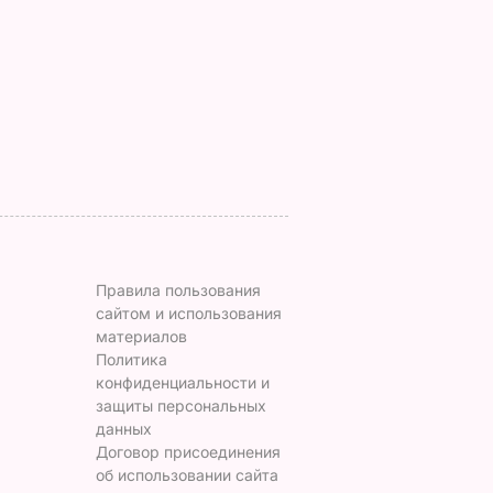
ами в
Рецепт вкуснейшей
внутри". Самые
окрошки
вкусные жареные
кабачки
6 августа, 18.21
БУЛЬВАР
ть.
6 августа, 18.09
БУЛЬВАР
ЬВАР
Правила пользования
сайтом и использования
материалов
Политика
конфиденциальности и
защиты персональных
данных
Договор присоединения
об использовании сайта