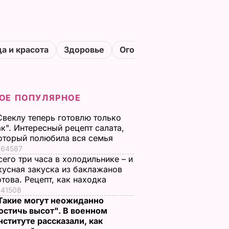
а и красота
Здоровье
Огороды
ОЕ ПОПУЛЯРНОЕ
Свеклу теперь готовлю только
ак". Интересный рецепт салата,
оторый полюбила вся семья
64587
сего три часа в холодильнике – и
кусная закуска из баклажанов
отова. Рецепт, как находка
41508
Такие могут неожиданно
остичь высот". В военном
нституте рассказали, как