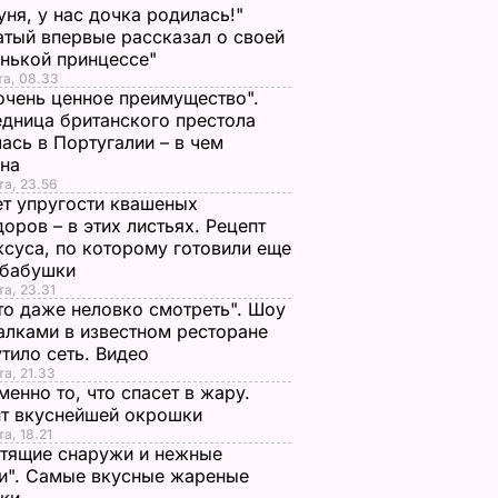
ня, у нас дочка родилась!"
тый впервые рассказал о своей
нькой принцессе"
та, 08.33
очень ценное преимущество".
дница британского престола
ась в Португалии – в чем
ина
та, 23.56
т упругости квашеных
оров – в этих листьях. Рецепт
ксуса, по которому готовили еще
 бабушки
та, 23.31
то даже неловко смотреть". Шоу
алками в известном ресторане
тило сеть. Видео
та, 21.33
менно то, что спасет в жару.
пт вкуснейшей окрошки
та, 18.21
тящие снаружи и нежные
и". Самые вкусные жареные