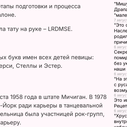
"Мишу
этапы подготовки и процесса
d
Драпа
алоне.
"мале
7 авгус
e
"Это 
а тату на руке – LRDMSE.
Насле
o
родил
прич
6 авгус
Секре
ых букв имен всех детей певицы:
помид
без у
ерси, Стеллы и Эстер.
наши
6 авгус
"На э
с рус
возму
6 авгус
ста 1958 года в штате Мичиган. В 1978
Это и
ю-Йорк ради карьеры в танцевальной
Реце
6 авгус
ельница была участницей рок-групп,
"Хрус
внутр
арьеру.