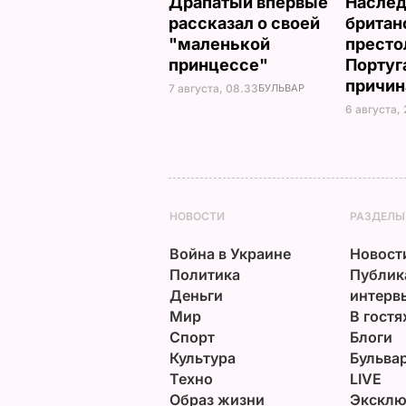
Драпатый впервые
Насле
рассказал о своей
британ
"маленькой
престо
принцессе"
Португ
причи
7 августа, 08.33
БУЛЬВАР
6 августа,
НОВОСТИ
РАЗДЕЛЫ
Война в Украине
Новост
Политика
Публик
Деньги
интерв
Мир
В гостя
Спорт
Блоги
Культура
Бульва
Техно
LIVE
Образ жизни
Эксклю