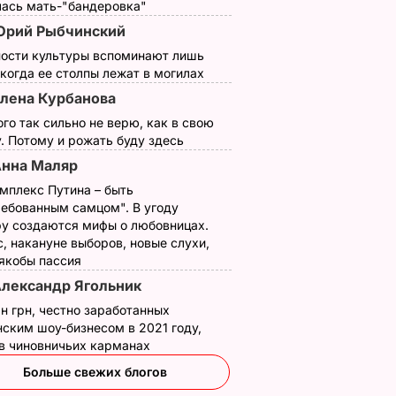
лась мать-"бандеровка"
 Twitter
Юрий Рыбчинский
и
ности культуры вспоминают лишь
 когда ее столпы лежат в могилах
лена Курбанова
ия в
ого так сильно не верю, как в свою
чиной"
. Потому и рожать буду здесь
нна Маляр
ОСТИ
мплекс Путина – быть
ребованным самцом". В угоду
у создаются мифы о любовницах.
, накануне выборов, новые слухи,
 якобы пассия
лександр Ягольник
н грн, честно заработанных
ским шоу-бизнесом в 2021 году,
 в чиновничьих карманах
Это именно то, что
"Хрустящие
Больше свежих блогов
реть".
спасет в жару.
снаружи и нежные