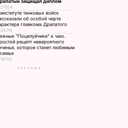
рапатый защищал диплом
27504
 институте танковых войск
ассказали об особой черте
арактера главкома Драпатого
25318
ежные "Поцелуйчики" к чаю.
ростой рецепт невероятного
еченья, которое станет любимым
 семье
19793
РЕКЛАМА