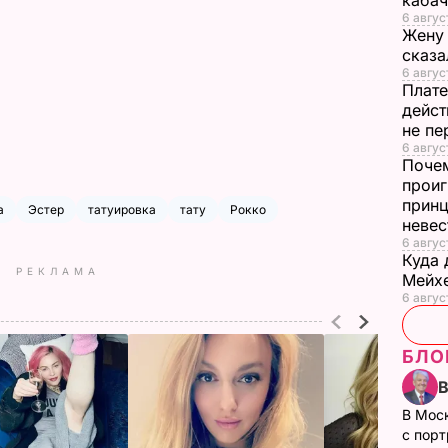
каба
6 авгус
Жену 
сказа
6 авгус
Плате
дейст
не пе
6 август
Почем
проиг
принц
а
Эстер
татуировка
тату
Рокко
неве
6 авгус
Куда 
РЕКЛАМА
Мейхе
6 авгус
БЛО
В Мос
с пор