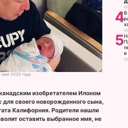
Д
4
В
р
х
5
Н
П
п
в
5 мая 2020 года
канадским изобретателем Илоном
 для своего новорожденного сына,
тата Калифорния. Родители нашли
волит оставить выбранное имя, не