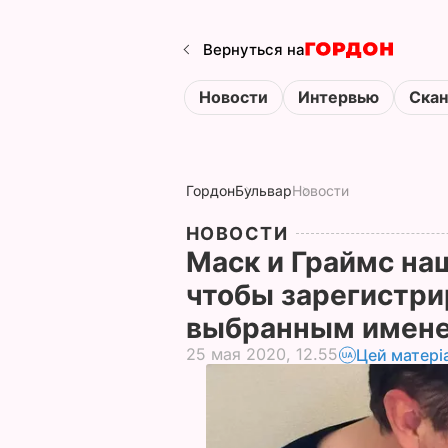
Вернуться на
Новости
Интервью
Ска
Гордон
Бульвар
Новости
НОВОСТИ
Маск и Граймс наш
чтобы зарегистри
выбранным имен
25 мая 2020, 12.55
Цей матері