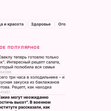
а и красота
Здоровье
Огороды
ОЕ ПОПУЛЯРНОЕ
Свеклу теперь готовлю только
ак". Интересный рецепт салата,
оторый полюбила вся семья
64388
сего три часа в холодильнике – и
кусная закуска из баклажанов
отова. Рецепт, как находка
41457
Такие могут неожиданно
остичь высот". В военном
нституте рассказали, как