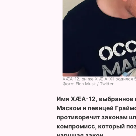
XÆA-12, он же Х Æ A-Xii родился 
Фото: Elon Musk / Twitter
Имя XÆA-12, выбранное 
Маском и певицей Граймс
противоречит законам ш
компромисс, который поз
нарушая закон.