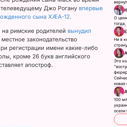
верну
 телеведущему Джо Рогану
впервые
Ю
рожденного сына XÆA-12.
О цен
тогда,
 на римские родителей
вынудил
Е
 местное законодательство
Ни в к
страну
при регистрации имени какие-либо
А
олы, кроме 26 букв английского
Это ко
ставляет апостроф.
"вост
фюрер
Сейчас
новая
А
100 мл
украин
осели