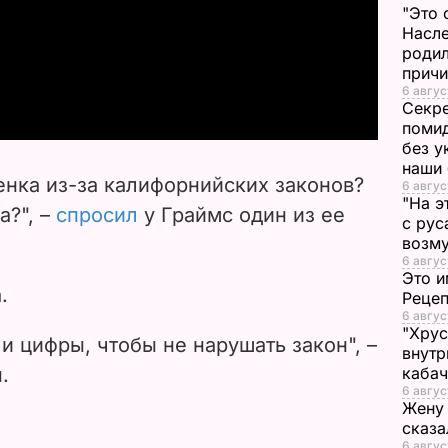
"Это 
l
Насле
родил
a
прич
6 авгус
Секре
y
помид
без у
V
наши
нка из-за калифорнийских законов?
6 авгус
i
"На э
а?", –
спросил
у Граймс один из ее
с рус
возму
d
6 авгус
Это и
e
.
Реце
6 авгус
"Хрус
o
и цифры, чтобы не нарушать закон", –
внутр
.
каба
6 авгус
Жену 
сказа
6 авгус