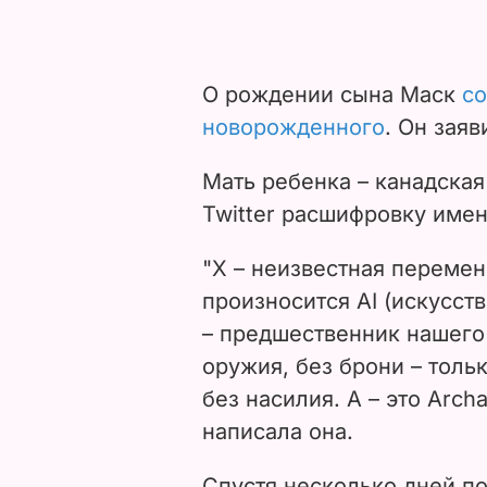
О рождении сына Маск
со
новорожденного
. Он заяв
Мать ребенка – канадска
Twitter расшифровку имен
"X – неизвестная перемен
произносится AI (искусст
– предшественник нашего
оружия, без брони – тольк
без насилия. А – это Arch
написала она.
Спустя несколько дней п