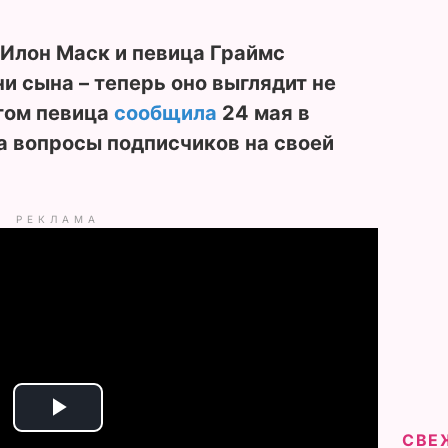
 Илон Маск и певица Граймс
и сына – теперь оно выглядит не
 этом певица
сообщила
24 мая в
а вопросы подписчиков на своей
РЕКЛАМА
P
СВЕ