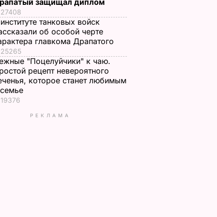
рапатый защищал диплом
27408
 институте танковых войск
ассказали об особой черте
арактера главкома Драпатого
25265
ежные "Поцелуйчики" к чаю.
ростой рецепт невероятного
еченья, которое станет любимым
 семье
19376
РЕКЛАМА