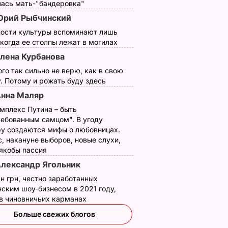
лась мать-"бандеровка"
рий Рыбчинский
ности культуры вспоминают лишь
 когда ее столпы лежат в могилах
лена Курбанова
ого так сильно не верю, как в свою
. Потому и рожать буду здесь
нна Маляр
мплекс Путина – быть
ребованным самцом". В угоду
у создаются мифы о любовницах.
, накануне выборов, новые слухи,
 якобы пассия
лександр Ягольник
н грн, честно заработанных
ским шоу-бизнесом в 2021 году,
 в чиновничьих карманах
Больше свежих блогов