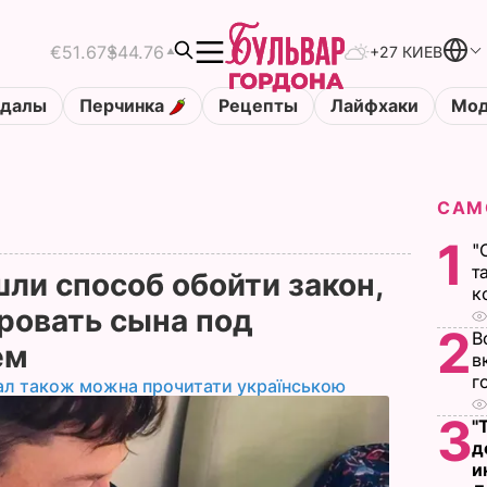
€51.67
$44.76
+27 КИЕВ
ндалы
Перчинка
Рецепты
Лайфхаки
Мод
САМ
1
"
т
ли способ обойти закон,
к
ровать сына под
2
В
ем
в
г
ал також можна прочитати українською
3
"
д
и