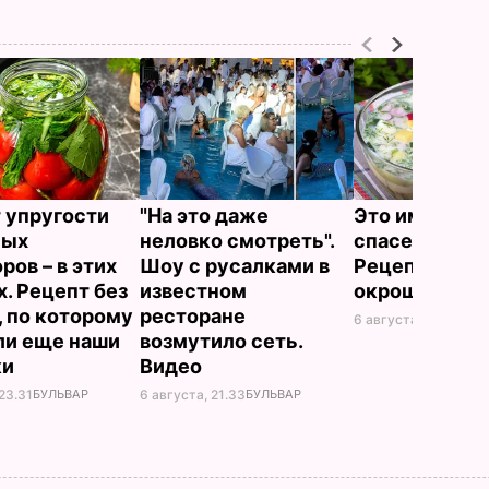
 упругости
"На это даже
Это именно то
ных
неловко смотреть".
спасет в жару
ров – в этих
Шоу с русалками в
Рецепт вкус
х. Рецепт без
известном
окрошки
, по которому
ресторане
6 августа, 18.21
БУЛЬ
ли еще наши
возмутило сеть.
ки
Видео
23.31
БУЛЬВАР
6 августа, 21.33
БУЛЬВАР