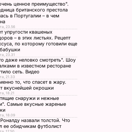
очень ценное преимущество".
дница британского престола
ась в Португалии – в чем
ина
та, 23.56
т упругости квашеных
оров – в этих листьях. Рецепт
ксуса, по которому готовили еще
 бабушки
та, 23.31
то даже неловко смотреть". Шоу
алками в известном ресторане
тило сеть. Видео
та, 21.33
менно то, что спасет в жару.
пт вкуснейшей окрошки
та, 18.21
тящие снаружи и нежные
и". Самые вкусные жареные
чки
та, 18.09
Роналду назвали толстой. Что
л ее обидчикам футболист
та, 17.50