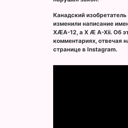
Канадский изобретатель
изменили написание имен
XÆA-12
, а Х Æ A-Xii. Об
комментариях, отвечая н
странице в Instagram.