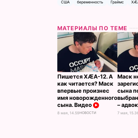
США
беременность
Граймс
XÆ
МАТЕРИАЛЫ ПО ТЕМЕ
Пишется XÆA-12. А
Маск н
как читается? Маск
зареги
впервые произнес
сына п
имя новорожденного
выбра
сына. Видео
– адво
7 мая, 15.3
8 мая, 14.59
НОВОСТИ