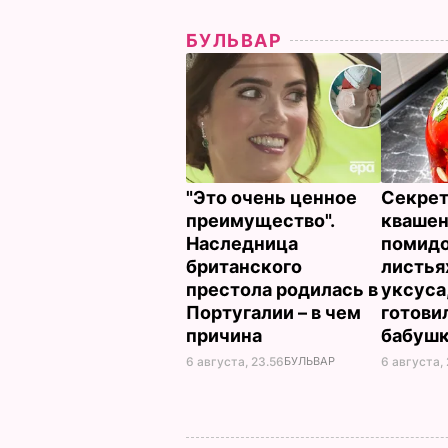
БУЛЬВАР
"Это очень ценное
Секрет
преимущество".
кваше
Наследница
помидо
британского
листья
престола родилась в
уксуса
Португалии – в чем
готови
причина
бабуш
6 августа, 23.56
БУЛЬВАР
6 августа, 