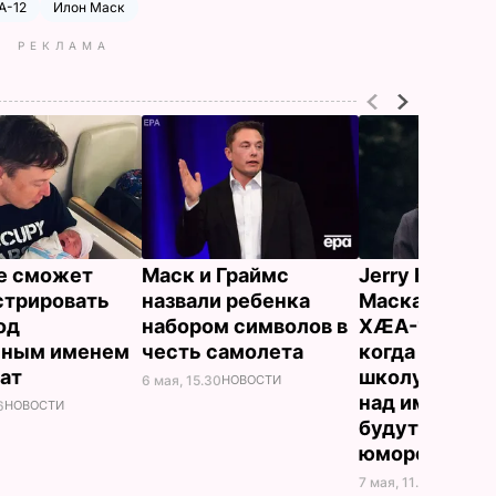
A-12
Илон Маск
РЕКЛАМА
е сможет
Маск и Граймс
Jerry Heil о с
стрировать
назвали ребенка
Маска по им
од
набором символов в
XÆA-12: Над
нным именем
честь самолета
когда он пойд
кат
школу, насм
6 мая, 15.30
НОВОСТИ
над именами 
6
НОВОСТИ
будут считат
юмором
7 мая, 11.36
НОВОСТИ