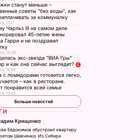
жки станут меньше –
венные советы "без воды", как
реплачивать за коммуналку
а, 17.17
у Чарльз III на самом деле
норировал 45-летие жены
а Гарри и не поздравил
стку
та, 16.28
делась экс-звезда "ВИА Гры"
р и как она сейчас выглядит?
та, 15.56
а с помидорами готовится легко,
учается – как в ресторане.
т понравится всей семье
та, 15.45
Больше новостей
ГИ
Вадим Крищенко
кве Евдокимов обустроил квартиру
третом Шевченко. Из Сибири