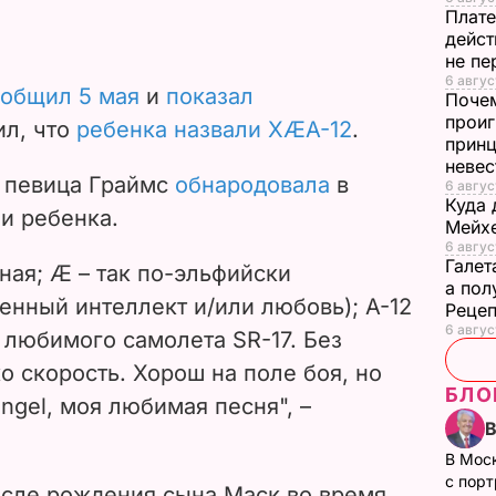
Плате
дейст
не пе
6 август
общил 5 мая
и
показал
Почем
проиг
ил, что
ребенка назвали XÆA-12
.
принц
неве
я певица Граймс
обнародовала
в
6 авгус
Куда 
и ребенка.
Мейхе
6 авгус
Галет
ная; Æ – так по-эльфийски
а пол
венный интеллект и/или любовь); A-12
Рецеп
6 авгус
 любимого самолета SR-17. Без
о скорость. Хорош на поле боя, но
БЛО
angel, моя любимая песня", –
В Мос
с пор
осле рождения сына Маск во время