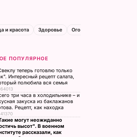
а и красота
Здоровье
Огороды
ОЕ ПОПУЛЯРНОЕ
Свеклу теперь готовлю только
ак". Интересный рецепт салата,
оторый полюбила вся семья
64013
сего три часа в холодильнике – и
кусная закуска из баклажанов
отова. Рецепт, как находка
41370
Такие могут неожиданно
остичь высот". В военном
нституте рассказали, как