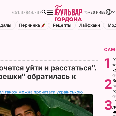
€51.67
$44.76
+26 КИЕВ
ндалы
Перчинка
Рецепты
Лайфхаки
Мод
САМ
1
"
т
чется уйти и расстаться".
к
решки" обратилась к
2
В
в
г
ал також можна прочитати українською
3
"
д
и