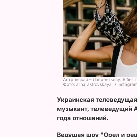
Астровская – Лаврентьеву: Я без т
Фото: alina_astrovskaya_ / Instagra
Украинская телеведущая
музыкант, телеведущий 
года отношений.
Ведущая шоу "Орел и реш