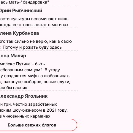
лась мать-"бандеровка"
Юрий Рыбчинский
ности культуры вспоминают лишь
 когда ее столпы лежат в могилах
лена Курбанова
ого так сильно не верю, как в свою
. Потому и рожать буду здесь
нна Маляр
мплекс Путина – быть
ребованным самцом". В угоду
у создаются мифы о любовницах.
, накануне выборов, новые слухи,
 якобы пассия
лександр Ягольник
н грн, честно заработанных
ским шоу-бизнесом в 2021 году,
что
 в чиновничьих карманах
Больше свежих блогов
ТИ