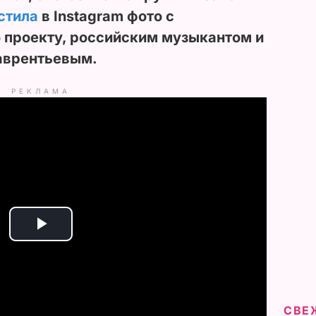
стила
в Instagram фото с
 проекту, российским музыкантом и
аврентьевым.
РЕКЛАМА
P
l
a
СВЕ