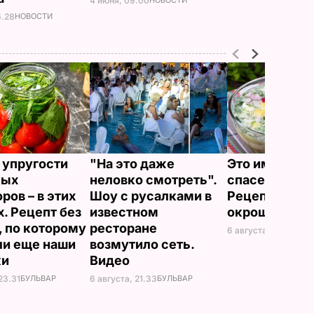
4 июня, 09.00
6.28
НОВОСТИ
 упругости
"На это даже
Это именно то
ных
неловко смотреть".
спасет в жару
ров – в этих
Шоу с русалками в
Рецепт вкус
х. Рецепт без
известном
окрошки
, по которому
ресторане
6 августа, 18.21
БУЛЬ
ли еще наши
возмутило сеть.
ки
Видео
23.31
БУЛЬВАР
6 августа, 21.33
БУЛЬВАР