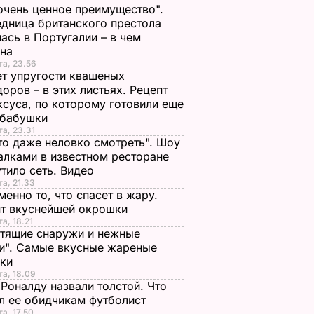
очень ценное преимущество".
дница британского престола
ась в Португалии – в чем
ина
та, 23.56
т упругости квашеных
оров – в этих листьях. Рецепт
ксуса, по которому готовили еще
 бабушки
та, 23.31
то даже неловко смотреть". Шоу
алками в известном ресторане
тило сеть. Видео
та, 21.33
менно то, что спасет в жару.
пт вкуснейшей окрошки
та, 18.21
тящие снаружи и нежные
и". Самые вкусные жареные
чки
та, 18.09
Роналду назвали толстой. Что
л ее обидчикам футболист
та, 17.50