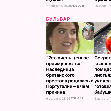
7 сентября, 16.35
НОВОСТИ
26 июля, 1
БУЛЬВАР
"Это очень ценное
Секрет
преимущество".
кваше
Наследница
помидо
британского
листья
престола родилась в
уксуса
Португалии – в чем
готови
причина
бабуш
6 августа, 23.56
БУЛЬВАР
6 августа, 