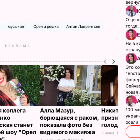
верну
О цен
тогда,
й
музыкант
Орел и решка
Антон Лаврентьев
Е
Ни в к
РЕКЛАМА
страну
А
Это ко
"вост
фюрер
Сейчас
новая
А
100 мл
 коллега
Алла Мазур,
Никитюк
украин
нко
борющаяся с раком,
призналась, 
осели
ская станет
показала фото без
голодает
й шоу "Орел
видимого макияжа
3 июня, 16.55
НОВОС
а"
НОВОСТИ