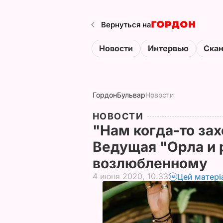
Вернуться на
Новости
Интервью
Ска
Гордон
Бульвар
Новости
НОВОСТИ
"Нам когда-то захо
Ведущая "Орла и 
возлюбленному
4 июня 2020, 10.33
Цей матері