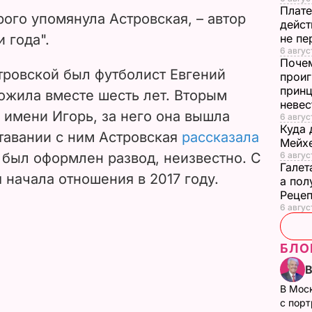
Плате
ого упомянула Астровская, – автор
дейст
 года".
не пе
6 август
Почем
ровской был футболист Евгений
проиг
принц
ожила вместе шесть лет. Вторым
неве
 имени Игорь, за него она вышла
6 авгус
Куда 
ставании с ним Астровская
рассказала
Мейхе
 был оформлен развод, неизвестно. С
6 авгус
Галет
начала отношения в 2017 году.
а пол
Рецеп
6 авгус
БЛО
В Мос
с пор