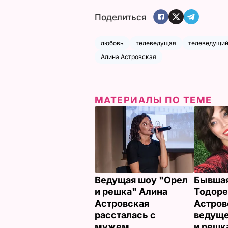
Поделиться
любовь
телеведущая
телеведущи
Алина Астровская
МАТЕРИАЛЫ ПО ТЕМЕ
Ведущая шоу "Орел
Бывшая
и решка" Алина
Тодоре
Астровская
Астров
рассталась с
ведуще
мужем
и решк