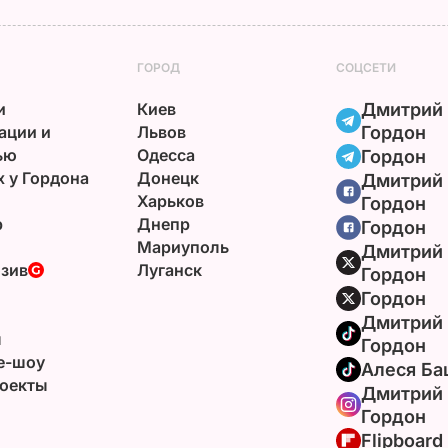
ГОРОД
СОЦСЕТИ
и
Киев
Дмитрий
ации и
Львов
Гордон
ью
Одесса
Гордон
х у Гордона
Донецк
Дмитрий
Харьков
Гордон
р
Днепр
Гордон
Мариуполь
Дмитрий
зив
Луганск
Гордон
Гордон
Дмитрий
ы
Гордон
e-шоу
Алеся Ба
оекты
Дмитрий
Гордон
Flipboard