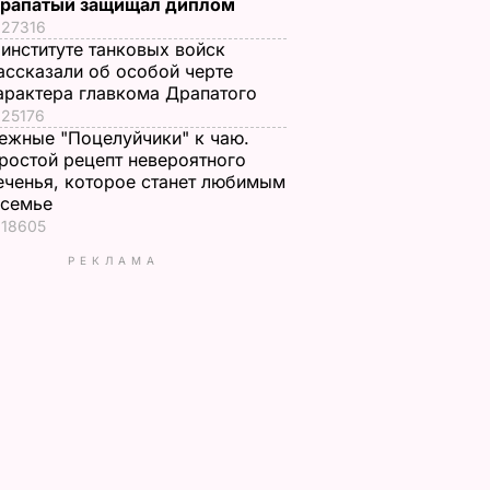
рапатый защищал диплом
27316
 институте танковых войск
ассказали об особой черте
арактера главкома Драпатого
25176
ежные "Поцелуйчики" к чаю.
ростой рецепт невероятного
еченья, которое станет любимым
 семье
18605
РЕКЛАМА