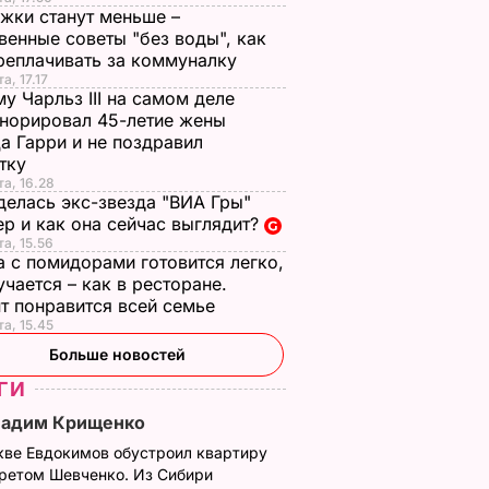
жки станут меньше –
венные советы "без воды", как
реплачивать за коммуналку
а, 17.17
у Чарльз III на самом деле
норировал 45-летие жены
а Гарри и не поздравил
стку
та, 16.28
делась экс-звезда "ВИА Гры"
р и как она сейчас выглядит?
та, 15.56
а с помидорами готовится легко,
учается – как в ресторане.
т понравится всей семье
та, 15.45
Больше новостей
ГИ
Вадим Крищенко
кве Евдокимов обустроил квартиру
третом Шевченко. Из Сибири