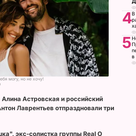
Д
4
В
р
х
5
Н
П
п
в
ебя могу, но не хочу!
m
 Алина Астровская и российский
Антон Лаврентьев отпраздновали три
ка", экс-солистка группы Real O