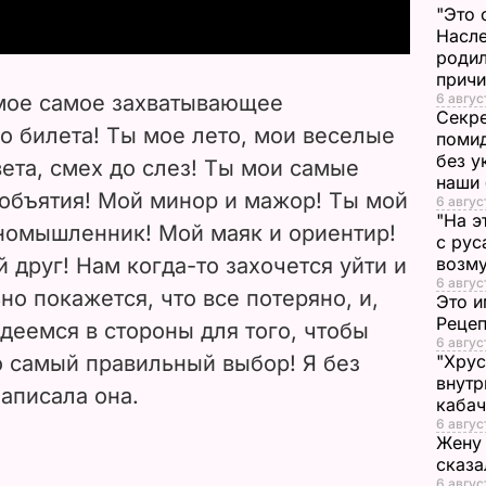
"Это 
y
Насле
родил
V
прич
ы мое самое захватывающее
6 авгус
Секре
i
о билета! Ты мое лето, мои веселые
помид
без у
вета, смех до слез! Ты мои самые
d
наши
бъятия! Мой минор и мажор! Ты мой
6 авгус
e
"На э
номышленник! Мой маяк и ориентир!
с рус
̆ друг! Нам когда-то захочется уйти и
возму
o
6 авгус
но покажется, что все потеряно, и,
Это и
Реце
деемся в стороны для того, чтобы
6 авгус
о самый правильный выбор! Я без
"Хрус
внутр
написала она.
каба
6 авгус
Жену 
сказа
6 авгус