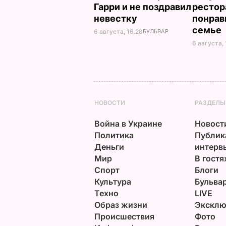
Гарри и не поздравил
рестор
невестку
понрав
семье
6 августа, 16.28
БУЛЬВАР
6 августа, 
НОВОСТИ
РАЗДЕЛЫ
Война в Украине
Новост
Политика
Публик
Деньги
интерв
Мир
В гостя
Спорт
Блоги
Культура
Бульва
Техно
LIVE
Образ жизни
Эксклю
Происшествия
Фото