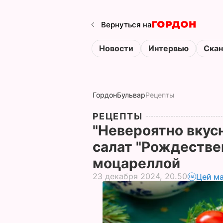
Вернуться на
Новости
Интервью
Ска
Гордон
Бульвар
Рецепты
РЕЦЕПТЫ
"Невероятно вкусн
салат "Рождестве
моцареллой
23 декабря 2024, 20.50
Цей ма