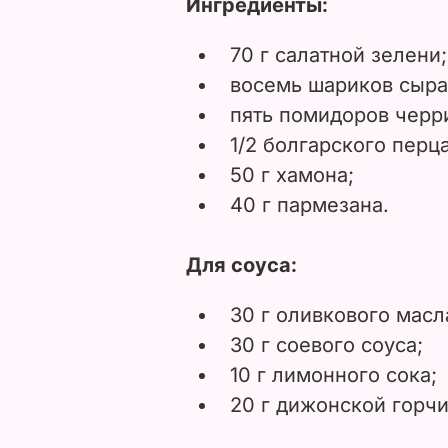
Ингредиенты:
70 г салатной зелени;
восемь шариков сыра
пять помидоров черр
1/2 болгарского перца
50 г хамона;
40 г пармезана.
Для соуса:
30 г оливкового масл
30 г соевого соуса;
10 г лимонного сока;
20 г дижонской горч