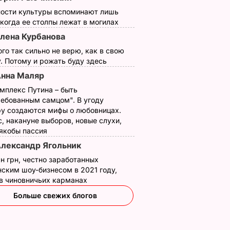
ности культуры вспоминают лишь
 когда ее столпы лежат в могилах
лена Курбанова
ого так сильно не верю, как в свою
. Потому и рожать буду здесь
нна Маляр
мплекс Путина – быть
ребованным самцом". В угоду
у создаются мифы о любовницах.
, накануне выборов, новые слухи,
 якобы пассия
лександр Ягольник
н грн, честно заработанных
ским шоу-бизнесом в 2021 году,
 в чиновничьих карманах
Больше свежих блогов