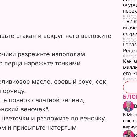
огурц
перек
6 авгус
Лук н
иначе
секр
авьте стакан и вокруг него выложите
6 авгус
Гораз
Рецеп
чики разрежьте напополам.
6 авгус
Как в
о перца нарежьте тонкими
милли
его 3
6 авгус
ливковое масло, соевый соус, сок
горчицу.
БЛО
те поверх салатной зелени,
нский веночек".
В Мос
цветочки и разложите по веночку.
с пор
ом и присыпьте натертым
верну
Ю