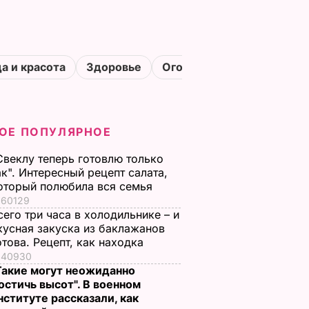
а и красота
Здоровье
Огороды
ОЕ ПОПУЛЯРНОЕ
Свеклу теперь готовлю только
ак". Интересный рецепт салата,
оторый полюбила вся семья
60129
сего три часа в холодильнике – и
кусная закуска из баклажанов
отова. Рецепт, как находка
40930
Такие могут неожиданно
остичь высот". В военном
нституте рассказали, как