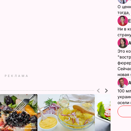
О цен
тогда,
Е
Ни в к
страну
А
Это ко
"вост
фюрер
Сейчас
новая
РЕКЛАМА
А
100 мл
украин
осели