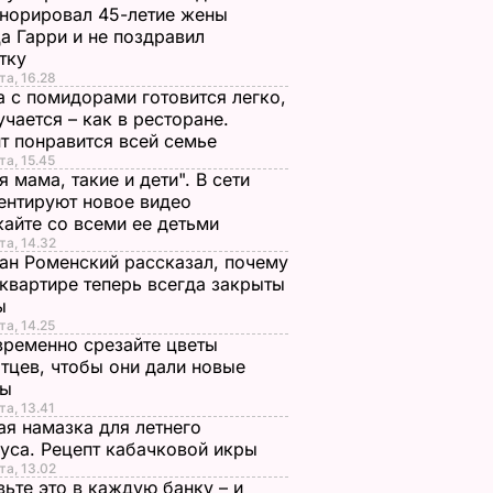
норировал 45-летие жены
а Гарри и не поздравил
стку
та, 16.28
а с помидорами готовится легко,
учается – как в ресторане.
т понравится всей семье
та, 15.45
я мама, такие и дети". В сети
нтируют новое видео
айте со всеми ее детьми
та, 14.32
ан Роменский рассказал, почему
 квартире теперь всегда закрыты
ы
та, 14.25
ременно срезайте цветы
тцев, чтобы они дали новые
ны
та, 13.41
я намазка для летнего
уса. Рецепт кабачковой икры
та, 13.02
ьте это в каждую банку – и