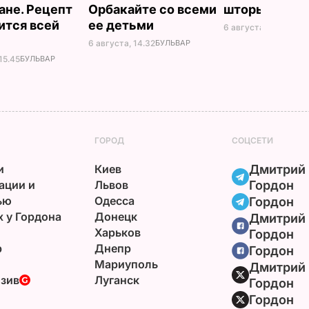
ане. Рецепт
Орбакайте со всеми
шторы
ится всей
ее детьми
6 августа, 14.25
БУЛ
6 августа, 14.32
БУЛЬВАР
15.45
БУЛЬВАР
ГОРОД
СОЦСЕТИ
и
Киев
Дмитрий
ации и
Львов
Гордон
ью
Одесса
Гордон
х у Гордона
Донецк
Дмитрий
Харьков
Гордон
р
Днепр
Гордон
Мариуполь
Дмитрий
зив
Луганск
Гордон
Гордон