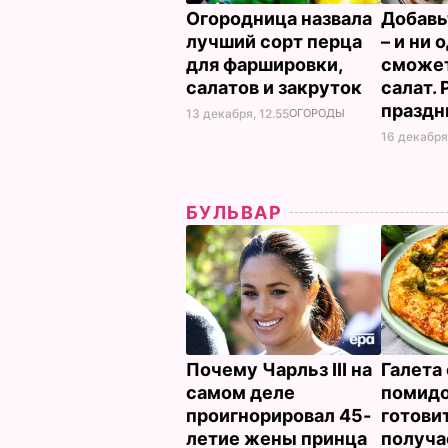
Огородница назвала
Добавь
лучший сорт перца
– и ни 
для фаршировки,
сможет
салатов и закруток
салат.
праздн
13 декабря, 12.55
ОГОРОДЫ
16 декабря
БУЛЬВАР
Почему Чарльз III на
Галета 
самом деле
помид
проигнорировал 45-
готовит
летие жены принца
получае