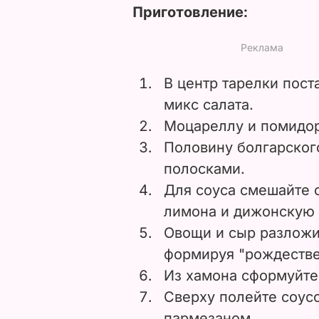
Приготовление:
В центр тарелки пост
микс салата.
Моцареллу и помидор
Половину болгарског
полосками.
Для соуса смешайте о
лимона и дижонскую 
Овощи и сыр разложи
формируя "рождестве
Из хамона сформуйте 
Сверху полейте соус
пармезаном.