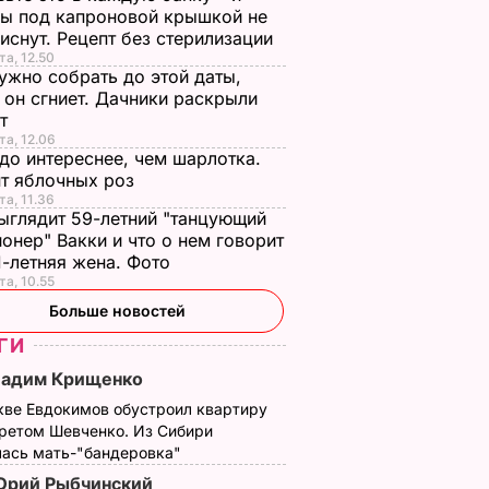
ы под капроновой крышкой не
иснут. Рецепт без стерилизации
та, 12.50
ужно собрать до этой даты,
 он сгниет. Дачники раскрыли
ет
та, 12.06
до интереснее, чем шарлотка.
т яблочных роз
та, 11.36
ыглядит 59-летний "танцующий
онер" Вакки и что о нем говорит
1-летняя жена. Фото
та, 10.55
Больше новостей
ГИ
Вадим Крищенко
кве Евдокимов обустроил квартиру
третом Шевченко. Из Сибири
лась мать-"бандеровка"
рий Рыбчинский