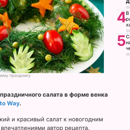
Д
4
В
р
х
5
С
н
ч
днему празднику
праздничного салата в форме венка
sto Way
.
кий и красивый салат к новогодним
 впечатлениями автор рецепта.