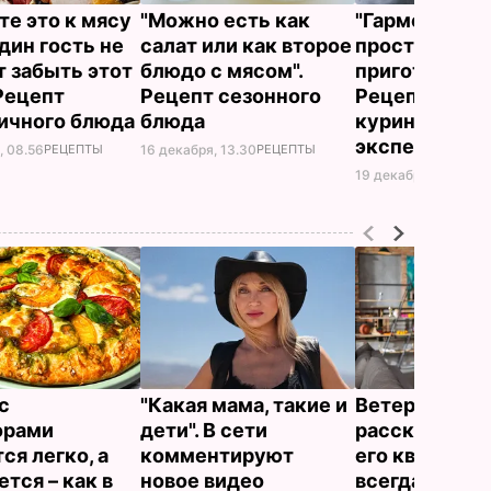
те это к мясу
"Можно есть как
"Гармония вк
один гость не
салат или как второе
простоты
 забыть этот
блюдо с мясом".
приготовлени
 Рецепт
Рецепт сезонного
Рецепт салат
ичного блюда
блюда
куриным фил
эксперта
, 08.56
РЕЦЕПТЫ
16 декабря, 13.30
РЕЦЕПТЫ
19 декабря, 23.57
РЕ
с
"Какая мама, такие и
Ветеран Ром
орами
дети". В сети
рассказал, п
ся легко, а
комментируют
его квартире
тся – как в
новое видео
всегда закр