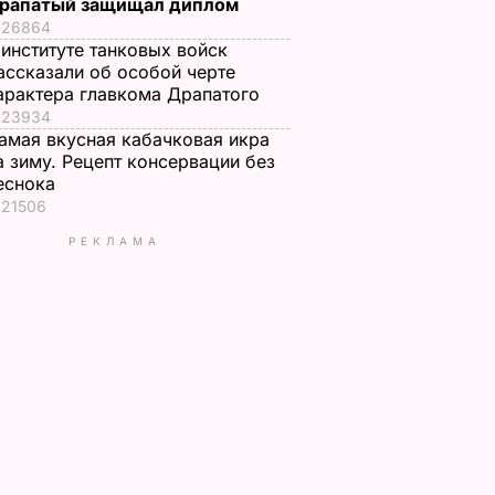
рапатый защищал диплом
26864
 институте танковых войск
ассказали об особой черте
арактера главкома Драпатого
23934
амая вкусная кабачковая икра
а зиму. Рецепт консервации без
еснока
21506
РЕКЛАМА