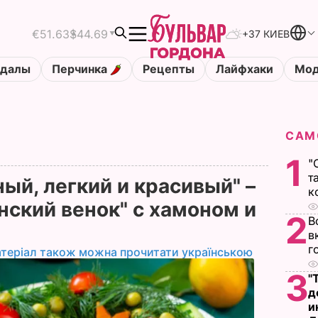
€51.63
$44.69
+37 КИЕВ
ндалы
Перчинка
Рецепты
Лайфхаки
Мод
САМ
1
"
т
ый, легкий и красивый" –
к
нский венок" с хамоном и
2
В
в
г
теріал також можна прочитати українською
3
"
д
и