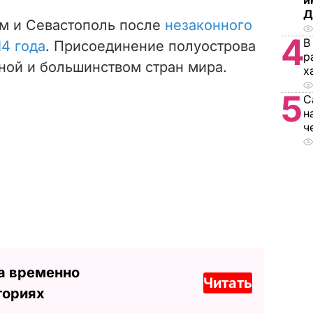
и
Д
м и Севастополь после
незаконного
4
В
4 года
. Присоединение полуострова
р
ной и большинством стран мира.
х
5
С
н
ч
а временно
Читать
ториях