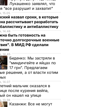
Лукашенко заявлял, что
я "все разрушит и захватит"
, 15.05
ский назвал сроки, в которые
на рассчитывает разработать
 баллистику и антибаллистику
, 14.48
на быть готовность на
аточно долгосрочные военные
твия". В МИД РФ сделали
ление
, 14.45
Биденко:
Мы застряли в
"миндичгейте и яйцах по
17 грн". Предлагаем
ые решения, а от власти хотим
ных
, 14.07
етний мальчик оказался в
ице после курения вейпа,
ый он нашел на улице
, 13.59
Казанжи:
Все не могут