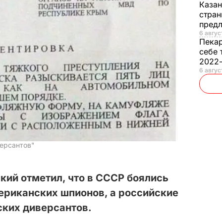
Каза
стран
предл
6 авгус
Пека
себе 
2022
6 авгус
ерсантов"
ий отметил, что в СССР боялись
ериканских шпионов, а российские
ских диверсантов.