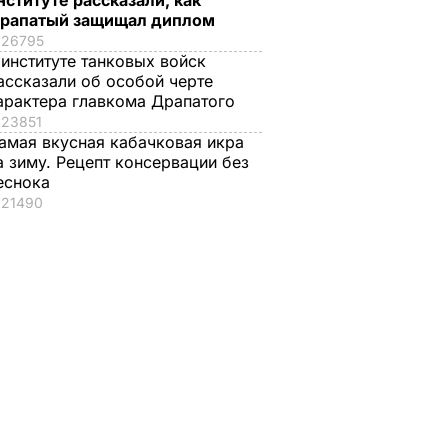
нституте рассказали, как
рапатый защищал диплом
26795
 институте танковых войск
ассказали об особой черте
арактера главкома Драпатого
23851
амая вкусная кабачковая икра
а зиму. Рецепт консервации без
еснока
21490