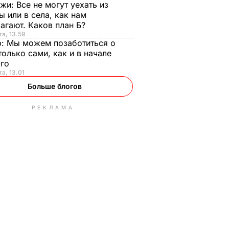
нжи:
Все не могут уехать из
ы или в села, как нам
агают. Каков план Б?
та, 13.59
р:
Мы можем позаботиться о
только сами, как и в начале
-го
та, 13.01
Больше блогов
РЕКЛАМА