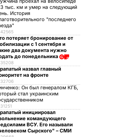
ужчина проехал на велосипеде
,3 тыс. км и умер на следующий
ень. История
лаготворительного "последнего
аезда"
42565
то потеряет бронирование от
обилизации с 1 сентября и
акие два документа нужно
одать до понедельника
35208
рапатый назвал главный
риоритет на фронте
32706
инченко:
Он был генералом КГБ,
оторый стал украинским
осударственником
31251
рапатый инициировал
вольнение командующего
едсилами ВСУ. Его называли
человеком Сырского" – СМИ
29668