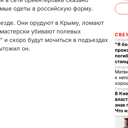
емые одеты в российскую форму.
везде. Они орудуют в Крыму, ломают
 мастерски убивают полевых
СВЕ
 и скоро будут мочиться в подъездах
Сегодня
"Я бо
дытожил он.
прои
поги
стан
Сегодня
Матв
к неп
хорош
Сегодня
В Ки
власт
знак 
Что 
Сегодня