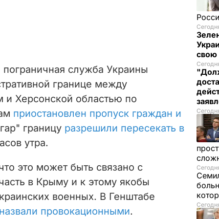
Росси
Сегодня
Зелен
Украи
свою
Сегодня
я пограничная служба Украины
"Долж
дост
стративной границе
между
дейс
 и Херсонской областью
по
заяв
Сегодня
ам
приостановлен пропуск граждан и
нгар" границу
разрешили пересекать в
часов утра.
прост
слож
то это может быть связано с
Сегодня
Семил
часть в Крыму и к этому якобы
больн
котор
украинских военных. В Генштабе
Сегодня
 назвали провокационными
.