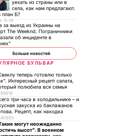
уехать из страны или в
села, как нам предлагают.
 план Б?
, 13.39
а за выезд из Украины на
рт The Weeknd. Пограничники
азали об инциденте в
инях"
Больше новостей
УЛЯРНОЕ БУЛЬВАР
Свеклу теперь готовлю только
ак". Интересный рецепт салата,
оторый полюбила вся семья
59818
сего три часа в холодильнике – и
кусная закуска из баклажанов
отова. Рецепт, как находка
40900
Такие могут неожиданно
остичь высот". В военном