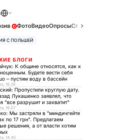
В
юзив
Фото
Видео
Опросы
Спецпроекты
Война в У
ИЯ С ПОЛЬШЕЙ
ЖИЕ БЛОГИ
ийчук:
К общине относятся, как к
ноценным. Будете вести себя
о – пустим воду в бассейн
та, 16.26
ский:
Пропустили круглую дату.
азад Лукашенко заявлял, что
я "все разрушит и захватит"
та, 16.07
нко:
Мы застряли в "миндичгейте
ах по 17 грн". Предлагаем
ые решения, а от власти хотим
ных
та, 14.45