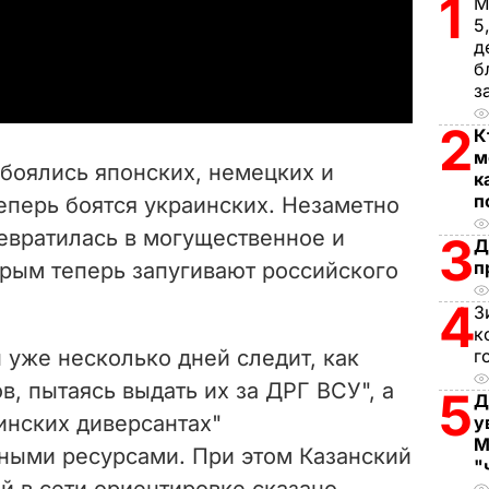
l
1
М
5
a
д
б
з
y
2
К
V
м
 боялись японских, немецких и
к
i
п
еперь боятся украинских. Незаметно
евратилась в могущественное и
d
3
Д
п
орым теперь запугивают российского
e
4
З
к
o
 уже несколько дней следит, как
г
в, пытаясь выдать их за ДРГ ВСУ", а
5
Д
инских диверсантах"
у
М
ными ресурсами. При этом Казанский
"
й в сети ориентировке сказано