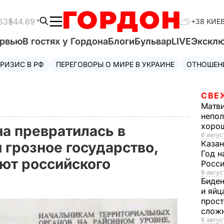
63
$44.69
+38 КИЕ
ервью
В гостях у Гордона
Блоги
Бульвар
LIVE
Экскл
РИЗИС В РФ
ПЕРЕГОВОРЫ О МИРЕ В УКРАИНЕ
ОТНОШЕН
СВЕ
Матв
непол
хорош
на превратилась в
6 авгус
Казан
 грозное государство,
Год н
ют российского
Росси
6 авгус
Биде
и яйц
прост
слож
6 авгус