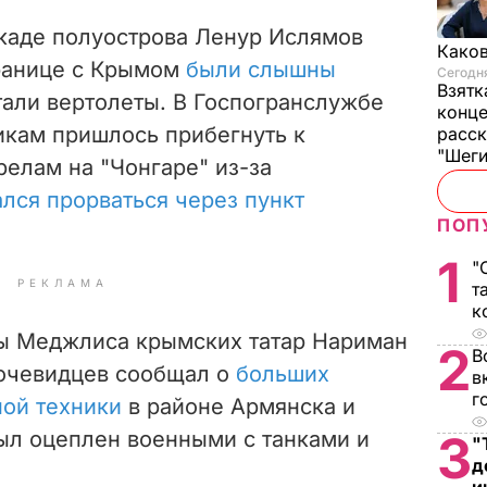
окаде полуострова Ленур Ислямов
Каков
границе с Крымом
были слышны
Сегодня
Взятк
тали вертолеты. В Госпогранслужбе
конце
икам пришлось прибегнуть к
расск
"Шег
елам на "Чонгаре" из-за
лся прорваться через пункт
ПОП
1
"
РЕКЛАМА
т
к
ы Меджлиса крымских татар Нариман
2
В
 очевидцев сообщал о
больших
в
г
ной техники
в районе Армянска и
л оцеплен военными с танками и
3
"
д