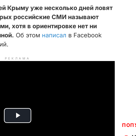
ей Крыму уже несколько дней ловят
орых российские СМИ называют
и, хотя в ориентировке нет ни
иной.
Об этом
написал
в Facebook
ий.
РЕКЛАМА
P
ПОП