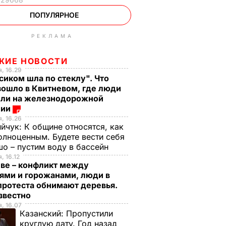
ПОПУЛЯРНОЕ
РЕКЛАМА
ЖИЕ НОВОСТИ
, 16.29
сиком шла по стеклу". Что
зошло в Квитневом, где люди
бли на железнодорожной
ции
, 16.26
ийчук:
К общине относятся, как
олноценным. Будете вести себя
о – пустим воду в бассейн
, 16.12
еве – конфликт между
ями и горожанами, люди в
протеста обнимают деревья.
известно
, 16.07
Казанский:
Пропустили
круглую дату. Год назад