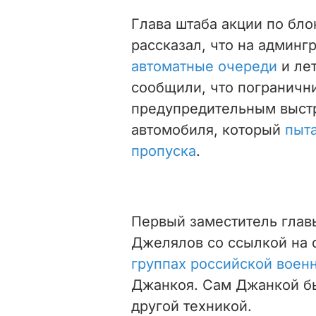
Глава штаба акции по бл
рассказал, что на админ
автоматные очереди
и ле
сообщили, что пограничн
предупредительным выстр
автомобиля, который
пыта
пропуска
.
Первый заместитель глав
Джелялов со ссылкой на
группах российской воен
Джанкоя. Сам Джанкой бы
другой техникой.