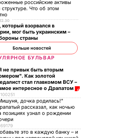
роженные российские активы
 структуре. Что об этом
стно
22.30
 который взорвался в
рии, мог быть украинским –
бороны страны
Больше новостей
УЛЯРНОЕ БУЛЬВАР
Я не привык быть вторым
омером". Как золотой
едалист стал главкомом ВСУ –
амое интересное о Драпатом
100251
Мишуня, дочка родилась!"
рапатый рассказал, как ночью
ный
а позициях узнал о рождении
д:
очери
ыма
69179
войне
обавьте это в каждую банку – и
ной и