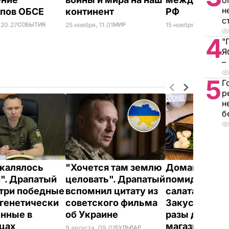
о
н
ипов ОБСЕ
континент
РФ
с
 20.27
СОБЫТИЯ
25 ноября, 11.01
МИР
15 ноября, 13.12
СОБЫ
4
"
Я
–
5
Г
р
н
б
акалялось
"Хочется там землю
Домашние в
". Драпатый
целовать". Драпатый
помидоры к 
 три победные
вспомнил цитату из
салатам и в п
 генетически
советского фильма
Закуска, кото
нные в
об Украине
разы дешевл
нцах
магазинной
9 августа, 09.01
БУЛЬВАР