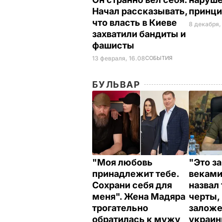
Начал рассказывать,
принц
что власть в Киеве
8 декабря,
захватили бандиты и
фашисты
13 февраля, 16.08
СОБЫТИЯ
БУЛЬВАР
"Моя любовь
"Это з
принадлежит тебе.
веками
Сохрани себя для
назвал
меня". Жена Мадяра
черты,
трогательно
заложе
обратилась к мужу
украи