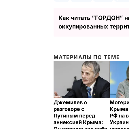
Как читать ”ГОРДОН” н
оккупированных терри
МАТЕРИАЛЫ ПО ТЕМЕ
Джемилев о
Могери
разговоре с
Крыма 
Путиным перед
РФ на 
аннексией Крыма:
Украин
Он странно вел себя.
наруш