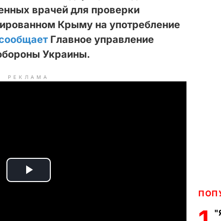
енных врачей для проверки
ированном Крыму на употребление
сообщает
Главное управление
обороны Украины.
РЕКЛАМА
P
ПОП
l
1
"