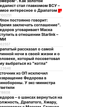
омером". Как золотой
едалист стал главкомом ВСУ –
амое интересное о Драпатом
100251
Илон постоянно говорит:
Время заключать соглашение".
едоров уговаривает Маска
ступить в отношении Starlink –
СМИ
62557
рапатый рассказал о самой
линной ночи в своей жизни и о
еловеке, который посоветовал
му выбраться из "котла"
23646
сточник из ОП исключил
озвращение Федорова в
инобороны. У экс-министра
тветили
18608
едоров – о шансах вернуться на
олжность, Драпатого, Хмару,
ереговорах с Маском. Главное