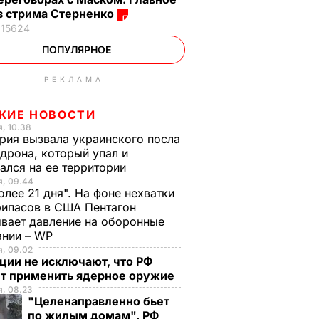
з стрима Стерненко
15624
ПОПУЛЯРНОЕ
РЕКЛАМА
ЖИЕ НОВОСТИ
, 10.38
рия вызвала украинского посла
 дрона, который упал и
ался на ее территории
я, 09.44
олее 21 дня". На фоне нехватки
ипасов в США Пентагон
вает давление на оборонные
ании – WP
, 09.02
ции не исключают, что РФ
т применить ядерное оружие
, 08.23
"Целенаправленно бьет
по жилым домам". РФ