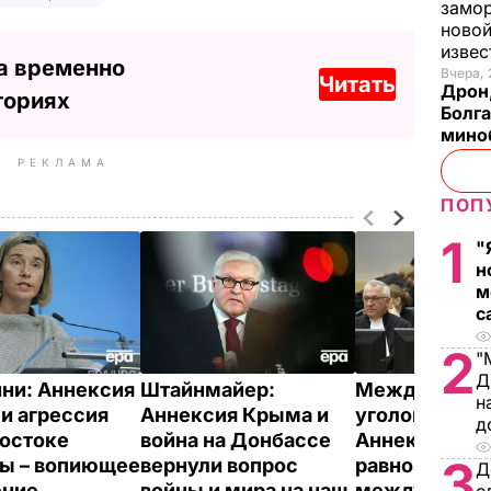
замо
новой
изве
а временно
Вчера, 
Читать
Дрон,
ториях
Болга
мино
РЕКЛАМА
ПОП
1
"
н
м
с
2
"
Д
ни: Аннексия
Штайнмайер:
Международ
н
и агрессия
Аннексия Крыма и
уголовный су
д
востоке
война на Донбассе
Аннексия Кр
3
ы – вопиющее
вернули вопрос
равнозначна 
Д
ение
войны и мира на наш
между Украи