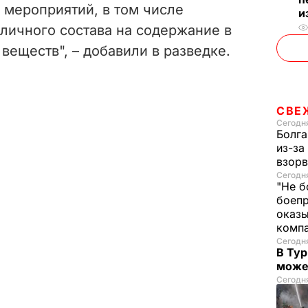
 мероприятий, в том числе
и
личного состава на содержание в
веществ", – добавили в разведке.
СВЕ
Сегодня
Болга
из-за
взорв
Сегодн
"Не б
боепр
оказы
комп
Сегодня
В Тур
може
Сегодня