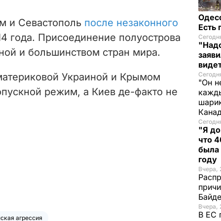
Одес
ым и Севастополь
после незаконного
Есть
14 года. Присоединение полуострова
Сегодня
"Надо
ной и большинством стран мира.
заяви
виде
Сегодн
материковой Украиной и Крымом
"Он н
пускной режим, а Киев де-факто не
кажды
шарик
Кана
Сегодня
"Я до
что 4
была
году
Вчера, 
Распр
причи
Байде
Вчера, 
В ЕС 
ская агрессия