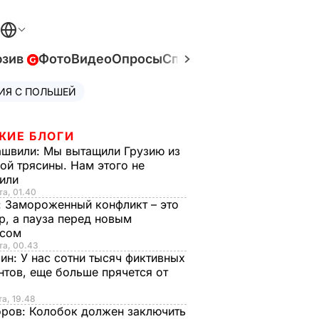
юзив
Фото
Видео
Опросы
Спецпроекты
Война в У
ИЯ С ПОЛЬШЕЙ
ЖИЕ БЛОГИ
ашвили:
Мы вытащили Грузию из
ой трясины. Нам этого не
тили
та, 01.40
:
Замороженный конфликт – это
р, а пауза перед новым
исом
та, 00.43
рин:
У нас сотни тысяч фиктивных
нтов, еще больше прячется от
та, 19.48
оров:
Колобок должен заключить