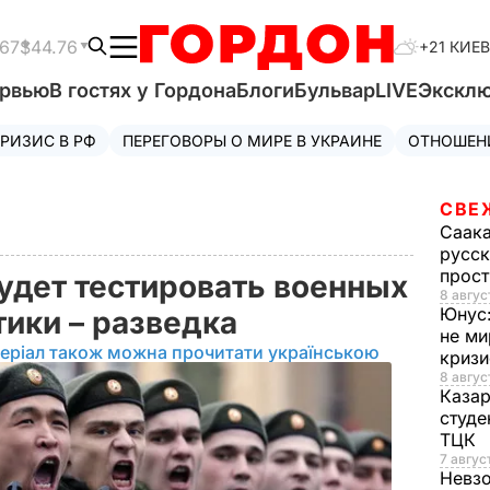
.67
$44.76
+21 КИЕВ
ервью
В гостях у Гордона
Блоги
Бульвар
LIVE
Экскл
РИЗИС В РФ
ПЕРЕГОВОРЫ О МИРЕ В УКРАИНЕ
ОТНОШЕН
СВЕ
Саак
русск
прос
дет тестировать военных
8 авгус
Юнус
тики – разведка
не ми
еріал також можна прочитати українською
криз
8 авгус
Каза
студе
ТЦК
7 авгус
Невз