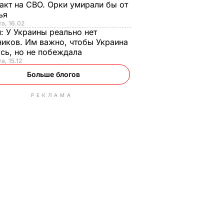
акт на СВО. Орки умирали бы от
тья
та, 16.02
н:
У Украины реально нет
иков. Им важно, чтобы Украина
сь, но не побеждала
а, 15.12
Больше блогов
РЕКЛАМА