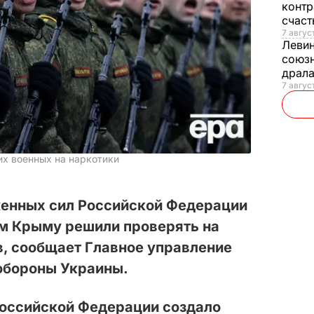
контр
счас
7 авгус
Леви
союзн
драла
7 август
х военных на наркотики
енных сил Российской Федерации
ом Крыму решили проверять на
в, сообщает Главное управление
обороны Украины.
оссийской Федерации создало