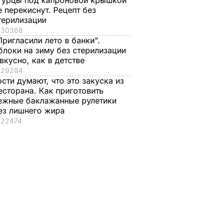
гурцы под капроновой крышкой
е перекиснут. Рецепт без
терилизации
ТИЯ
30368
Пригласили лето в банки".
блоки на зиму без стерилизации
 вкусно, как в детстве
29284
ости думают, что это закуска из
есторана. Как приготовить
ежные баклажанные рулетики
ез лишнего жира
22474
яленые
"Что смотрите?
Распространился н
пицце,
Пишите рецепт!"
кости и причиняет
одарок.
Знаменитые
сильную боль. Сын
рая в
херсонские
Байдена рассказал 
е
помидоры, которые
раке отца
можно есть уже на
8 августа, 23.28
МИР