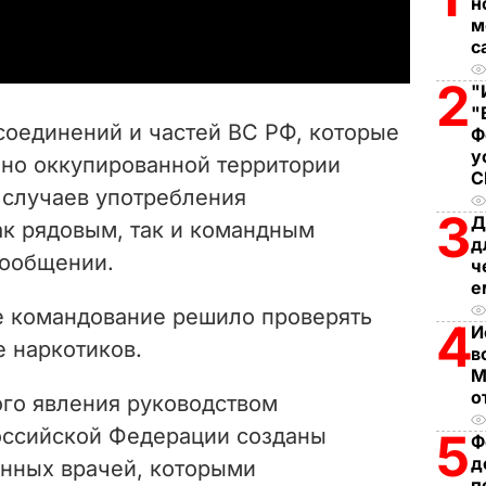
a
н
м
с
y
2
"
V
"
оединений и частей ВС РФ, которые
Ф
i
у
но оккупированной территории
 случаев употребления
d
3
Д
ак рядовым, так и командным
д
e
 сообщении.
ч
е
o
ое командование решило проверять
4
И
 наркотиков.
в
М
о
ого явления руководством
оссийской Федерации созданы
5
Ф
д
нных врачей, которыми
п