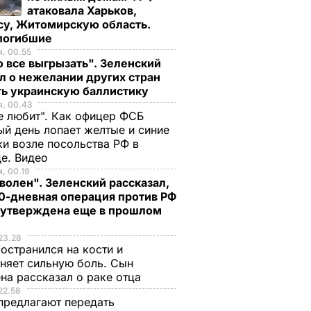
атаковала Харьков,
су, Житомирскую область.
 погибшие
, 00.55
 все выгрызать". Зеленский
л о нежелании других стран
ть украинскую баллистику
я, 00.43
е любит". Как офицер ФСБ
й день лопает желтые и синие
и возле посольства РФ в
де. Видео
, 00.19
волен". Зеленский рассказал,
0-дневная операция против РФ
 утверждена еще в прошлом
23.28
остранился на кости и
няет сильную боль. Сын
на рассказал о раке отца
22.58
предлагают передать