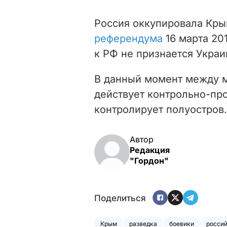
Россия оккупировала Кр
референдума
16 марта 20
к РФ не признается Украи
В данный момент между 
действует контрольно-про
контролирует полуостров.
Автор
Редакция
"Гордон"
Поделиться
Крым
разведка
боевики
россий