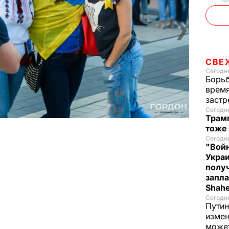
❯
СВЕ
Сегодня
Борьб
время
застр
Сегодн
Трамп
тоже
Сегодня
"Войн
Укра
полу
запла
Shah
Сегодн
Путин
измен
може