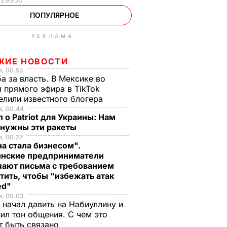
ПОПУЛЯРНОЕ
РЕКЛАМА
ЖИЕ НОВОСТИ
, 00.53
а за власть. В Мексике во
 прямого эфира в TikTok
елили известного блогера
я, 00.44
 о Patriot для Украины: Нам
 нужны эти ракеты
, 00.27
а стала бизнесом".
инские предприниматели
чают письма с требованием
тить, чтобы "избежать атак
ed"
я, 00.03
 начал давить на Набиуллину и
ил тон общения. С чем это
т быть связано