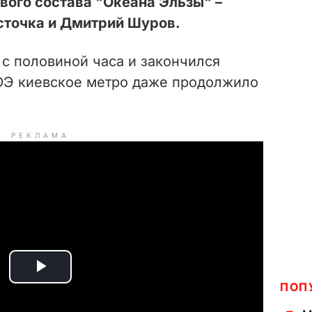
вого состава "Океана Эльзы" –
сточка и Дмитрий Шуров.
с половиной часа и закончился
 ОЭ киевское метро даже продолжило
РЕКЛАМА
P
ПОП