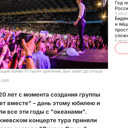
Год н
Росси
6 авгус
Биде
и яйц
прост
слож
6 авгус
ий более 70 тысяч зрителей, был забит до отказа
a.com
 20 лет с момента создания группы
лет вместе" – дань этому юбилею и
и все эти годы с "океанами".
киевском концерте тура приняли