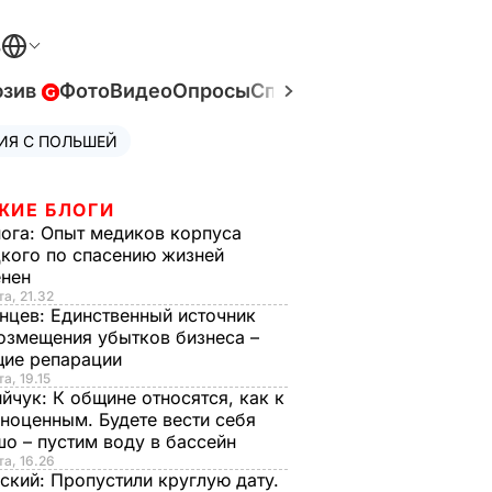
В
юзив
Фото
Видео
Опросы
Спецпроекты
Война в У
ИЯ С ПОЛЬШЕЙ
ЖИЕ БЛОГИ
нога:
Опыт медиков корпуса
кого по спасению жизней
енен
та, 21.32
нцев:
Единственный источник
озмещения убытков бизнеса –
щие репарации
а, 19.15
ийчук:
К общине относятся, как к
ноценным. Будете вести себя
о – пустим воду в бассейн
та, 16.26
ский:
Пропустили круглую дату.