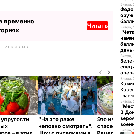
Вчера, 
Федо
оруж
а временно
балл
Читать
Вчера, 
ториях
"Чет
наме
балли
РЕКЛАМА
день 
Вчера, 
Зеле
спец
опера
Вчера, 
Комит
Корец
глав
Вчера, 
"Мест
В Дон
вероя
 упругости
"На это даже
Это именно то
воен
ных
неловко смотреть".
спасет в жару
Вчера, 
ров – в этих
Шоу с русалками в
Рецепт вкус