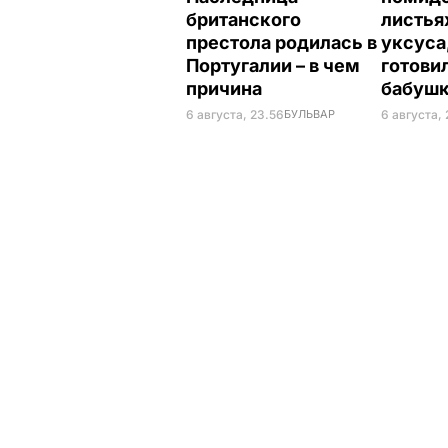
британского
листья
престола родилась в
уксуса
Португалии – в чем
готови
причина
бабуш
6 августа, 23.56
БУЛЬВАР
6 августа, 