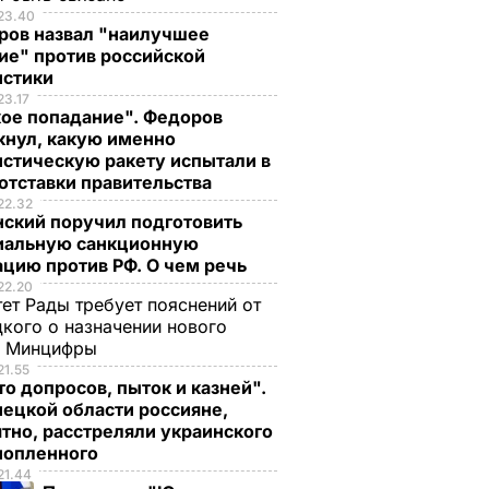
23.40
ров назвал "наилучшее
ие" против российской
истики
23.17
кое попадание". Федоров
кнул, какую именно
стическую ракету испытали в
отставки правительства
22.32
нский поручил подготовить
иальную санкционную
цию против РФ. О чем речь
22.20
ет Рады требует пояснений от
кого о назначении нового
ы Минцифры
21.55
о допросов, пыток и казней".
ецкой области россияне,
тно, расстреляли украинского
, что
"Хрустящие
Жену Роналду
нопленного
.
снаружи и нежные
назвали толстой. Чт
21.44
нейшей
внутри". Самые
сказал ее обидчик