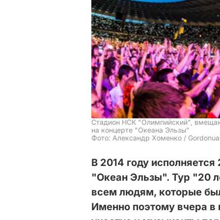
Стадион НСК "Олимпийский", вмещающ
на концерте "Океана Эльзы"
Фото: Александр Хоменко / Gordonu
В 2014 году исполняется
"Океан Эльзы". Тур "20 
всем людям, которые был
Именно поэтому вчера в 