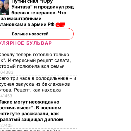
Путин снял "Юру
вкусные жареные
футболист
Унитаза" и продвинул ряд
кабачки
боевых генералов. Что
ВАР
6 августа, 17.50
БУЛЬВАР
т за масштабными
6 августа, 18.09
БУЛЬВАР
становками в армии РФ
Больше новостей
УЛЯРНОЕ БУЛЬВАР
Свеклу теперь готовлю только
ак". Интересный рецепт салата,
оторый полюбила вся семья
64383
сего три часа в холодильнике – и
кусная закуска из баклажанов
отова. Рецепт, как находка
41453
Такие могут неожиданно
остичь высот". В военном
нституте рассказали, как
рапатый защищал диплом
27405