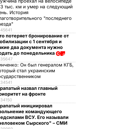
ужчина проехал на велосипеде
,3 тыс. км и умер на следующий
ень. История
лаготворительного "последнего
аезда"
45641
то потеряет бронирование от
обилизации с 1 сентября и
акие два документа нужно
одать до понедельника
35647
инченко:
Он был генералом КГБ,
оторый стал украинским
осударственником
34541
рапатый назвал главный
риоритет на фронте
34150
рапатый инициировал
вольнение командующего
едсилами ВСУ. Его называли
человеком Сырского" – СМИ
29950