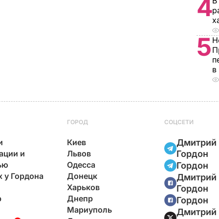
4
В
р
х
5
Н
П
п
в
ГОРОД
СОЦСЕТИ
и
Киев
Дмитрий
ации и
Львов
Гордон
ью
Одесса
Гордон
х у Гордона
Донецк
Дмитрий
Харьков
Гордон
р
Днепр
Гордон
Мариуполь
Дмитрий