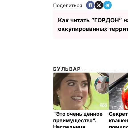
Поделиться
Как читать ”ГОРДОН” н
оккупированных терри
БУЛЬВАР
"Это очень ценное
Секрет
преимущество".
кваше
Наследница
помидо