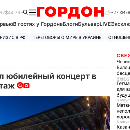
67
$44.76
+27 КИЕ
ервью
В гостях у Гордона
Блоги
Бульвар
LIVE
Экскл
РИЗИС В РФ
ПЕРЕГОВОРЫ О МИРЕ В УКРАИНЕ
ОТНОШЕН
СВЕ
Чепи
Билец
бесц
л юбилейный концерт в
6 авгус
Гетма
ртаж
для в
буду
6 август
Матв
непол
хорош
6 авгус
Казан