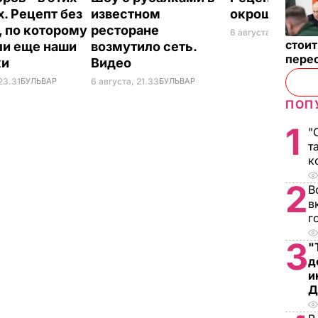
х. Рецепт без
известном
окрошки
, по которому
ресторане
6 августа, 18.21
БУЛЬ
стои
ли еще наши
возмутило сеть.
пере
ки
Видео
23.31
БУЛЬВАР
6 августа, 21.33
БУЛЬВАР
ПОП
1
"
т
к
2
В
в
г
3
"
д
и
Д