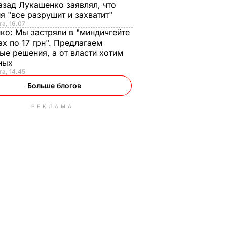
азад Лукашенко заявлял, что
я "все разрушит и захватит"
та, 16.07
нко:
Мы застряли в "миндичгейте
ах по 17 грн". Предлагаем
ые решения, а от власти хотим
ных
та, 14.45
Больше блогов
РЕКЛАМА