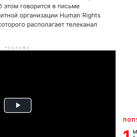
 этом говорится в письме
тной организации Human Rights
 которого располагает телеканал
РЕКЛАМА
P
ПОП
l
1
М