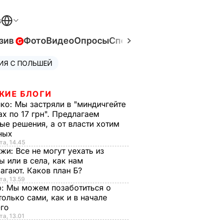
В
зив
Фото
Видео
Опросы
Спецпроекты
Война в Ук
ИЯ С ПОЛЬШЕЙ
ЖИЕ БЛОГИ
нко:
Мы застряли в "миндичгейте
ах по 17 грн". Предлагаем
ые решения, а от власти хотим
ных
та, 14.45
нжи:
Все не могут уехать из
ы или в села, как нам
агают. Каков план Б?
та, 13.59
р:
Мы можем позаботиться о
только сами, как и в начале
-го
та, 13.01