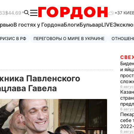
63
$44.69
+37 КИЕ
ервью
В гостях у Гордона
Блоги
Бульвар
LIVE
Эксклю
РИЗИС В РФ
ПЕРЕГОВОРЫ О МИРЕ В УКРАИНЕ
ОТНОШЕН
СВЕ
Биде
и яйц
прост
жника Павленского
слож
ацлава Гавела
6 авгус
Каза
стран
предл
6 авгус
Пека
себе 
2022
6 авгус