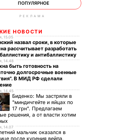
ПОПУЛЯРНОЕ
РЕКЛАМА
ЖИЕ НОВОСТИ
, 15.05
ский назвал сроки, в которые
на рассчитывает разработать
баллистику и антибаллистику
, 14.48
на быть готовность на
аточно долгосрочные военные
вия". В МИД РФ сделали
ление
, 14.45
Биденко:
Мы застряли в
"миндичгейте и яйцах по
17 грн". Предлагаем
ые решения, а от власти хотим
ных
, 14.07
етний мальчик оказался в
ице после курения вейпа,