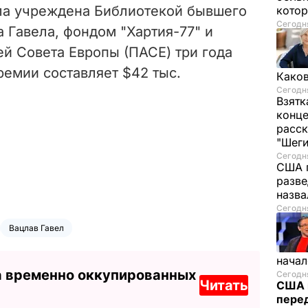
ла учреждена Библиотекой бывшего
котор
Сегодня
 Гавела, фондом "Хартия-77" и
й Совета Европы (ПАСЕ) три года
премии составляет $42 тыс.
Каков
Сегодня
Взятк
конце
расск
"Шег
Сегодня
США 
разве
назв
Сегодня
Вацлав Гавел
начал
а временно оккупированных
Сегодня
Читать
США 
перед