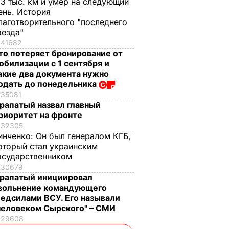
,3 тыс. км и умер на следующий
ень. История
лаготворительного "последнего
аезда"
41682
то потеряет бронирование от
обилизации с 1 сентября и
акие два документа нужно
одать до понедельника
35081
рапатый назвал главный
риоритет на фронте
32305
инченко:
Он был генералом КГБ,
оторый стал украинским
осударственником
30679
рапатый инициировал
вольнение командующего
едсилами ВСУ. Его называли
человеком Сырского" – СМИ
29608