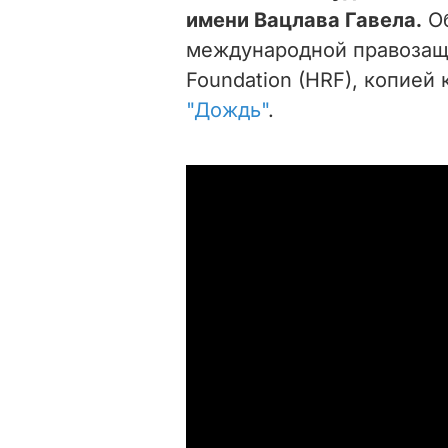
имени Вацлава Гавела.
Об
международной правозащи
Foundation (HRF), копией
"Дождь"
.