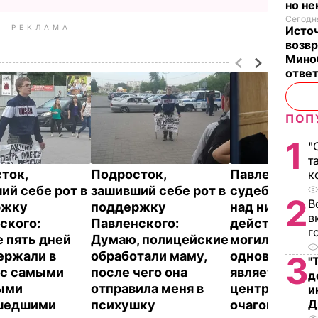
но н
Сегодня
РЕКЛАМА
Исто
возв
Мино
отве
ПОП
1
"
т
ток,
Подросток,
Павленский 
к
ий себе рот в
зашивший себе рот в
судебном пр
2
В
ржку
поддержку
над ним: Мы 
в
ского:
Павленского:
действующи
г
 пять дней
Думаю, полицейские
могильник, 
ержали в
обработали маму,
одновременн
3
"
 с самыми
после чего она
является
д
ыми
отправила меня в
центральны
и
Д
шедшими
психушку
очагом влас