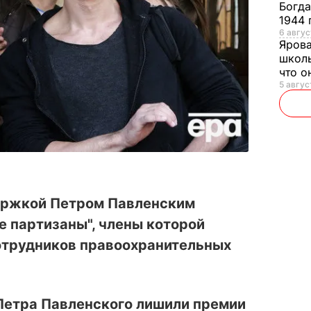
Богд
1944 
6 авгус
Яров
школь
что о
5 авгус
ержкой Петром Павленским
 партизаны", члены которой
отрудников правоохранительных
Петра Павленского лишили премии