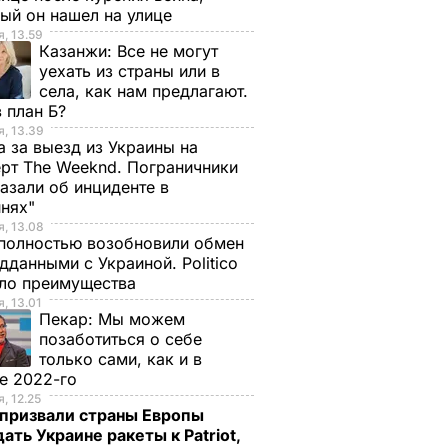
ый он нашел на улице
, 13.59
Казанжи:
Все не могут
уехать из страны или в
села, как нам предлагают.
 план Б?
, 13.39
а за выезд из Украины на
рт The Weeknd. Пограничники
азали об инциденте в
инях"
, 13.08
полностью возобновили обмен
дданными с Украиной. Politico
ало преимущества
, 13.01
Пекар:
Мы можем
позаботиться о себе
только сами, как и в
е 2022-го
, 12.25
призвали страны Европы
ать Украине ракеты к Patriot,