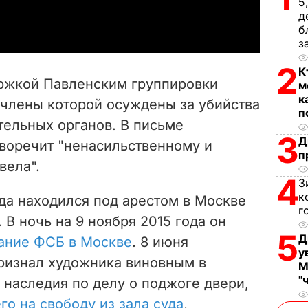
a
5
д
б
y
з
V
2
К
ржкой Павленским группировки
м
i
к
 члены которой осуждены за убийства
п
тельных органов. В письме
d
3
Д
иворечит "ненасильственному и
п
e
вела".
4
З
o
к
да находился под арестом в Москве
г
. В ночь на 9 ноября 2015 года он
5
Д
дание ФСБ в Москве
.
8 июня
у
ризнал художника виновным в
М
"
 наследия по делу о поджоге двери,
его на свободу из зала суда
,