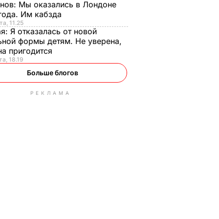
анов:
Мы оказались в Лондоне
года. Им кабзда
та, 11.25
ая:
Я отказалась от новой
ной формы детям. Не уверена,
на пригодится
та, 18.19
Больше блогов
РЕКЛАМА