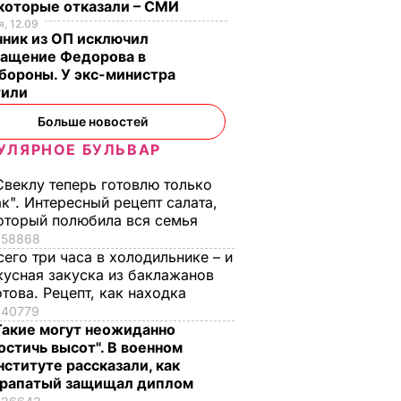
екоторые отказали – СМИ
, 12.09
чник из ОП исключил
ращение Федорова в
бороны. У экс-министра
тили
Больше новостей
УЛЯРНОЕ БУЛЬВАР
Свеклу теперь готовлю только
ак". Интересный рецепт салата,
о
Акционист
оторый полюбила вся семья
оцессе
Павленский вышел
58868
сего три часа в холодильнике – и
увидели
на свободу.
кусная закуска из баклажанов
й
Фоторепортаж
отова. Рецепт, как находка
который
8 июня, 16.15
СОБЫТИЯ
40779
о
Такие могут неожиданно
остичь высот". В военном
м
нституте рассказали, как
рапатый защищал диплом
ти