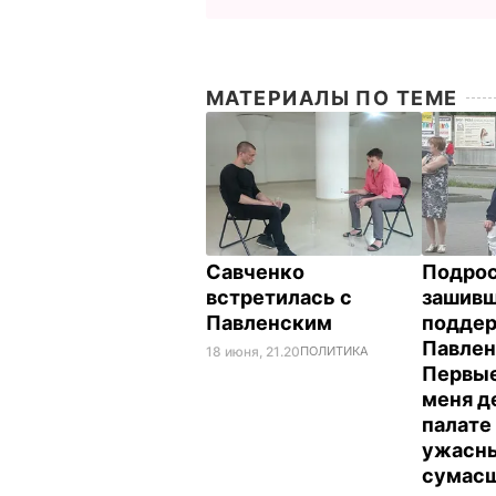
МАТЕРИАЛЫ ПО ТЕМЕ
Савченко
Подрос
встретилась с
зашивш
Павленским
подде
Павлен
18 июня, 21.20
ПОЛИТИКА
Первые
меня д
палате
ужасн
сумас