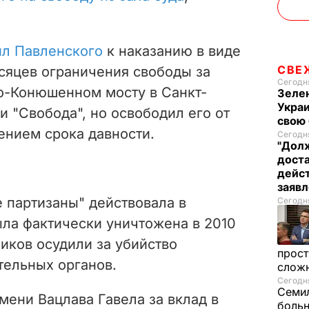
ил Павленского
к наказанию в виде
СВЕ
сяцев ограничения свободы за
Сегодня
о-Конюшенном мосту в Санкт-
Зелен
Украи
и "Свобода", но освободил его от
свою 
чением срока давности.
Сегодня
"Долж
дост
дейст
заяв
 партизаны" действовала в
Сегодня
ла фактически уничтожена в 2010
ников осудили за убийство
прост
тельных органов.
слож
Сегодня
Семил
ени Вацлава Гавела за вклад в
больн