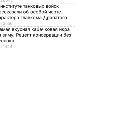
26642
 институте танковых войск
ассказали об особой черте
арактера главкома Драпатого
23556
амая вкусная кабачковая икра
а зиму. Рецепт консервации без
еснока
21444
ка для
Добавьте это в
Лук нужно собрать
куса.
каждую банку – и
до этой даты, иначе
чковой
огурцы под
он сгниет. Дачники
капроновой
раскрыли секрет
крышкой не
ЬВАР
6 августа, 12.06
БУЛЬВАР
перекиснут. Рецепт
без стерилизации
6 августа, 12.50
БУЛЬВАР