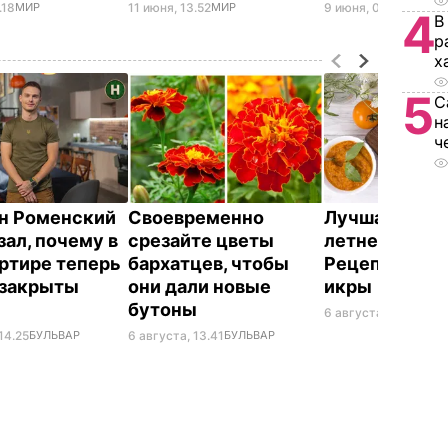
.18
МИР
11 июня, 13.52
МИР
9 июня, 01.15
МИР
4
В
р
х
5
С
н
ч
н Роменский
Своевременно
Лучшая намаз
зал, почему в
срезайте цветы
летнего пере
артире теперь
бархатцев, чтобы
Рецепт каба
 закрыты
они дали новые
икры
бутоны
6 августа, 13.02
БУЛ
14.25
БУЛЬВАР
6 августа, 13.41
БУЛЬВАР