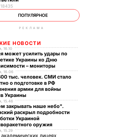
18435
ПОПУЛЯРНОЕ
РЕКЛАМА
ЖИЕ НОВОСТИ
, 16.10
я может усилить удары по
гетике Украины ко Дню
висимости – мониторы
, 16.06
00 тыс. человек. СМИ стало
тно о подготовке в РФ
лнения армии для войны
ив Украины
, 15.46
м закрывать наше небо".
нский раскрыл подробности
аботки Украиной
иворакетного оружия
, 15.29
 академических лицеях