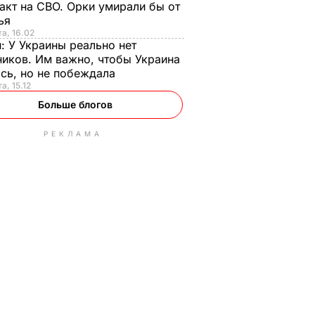
акт на СВО. Орки умирали бы от
тья
та, 16.02
н:
У Украины реально нет
иков. Им важно, чтобы Украина
сь, но не побеждала
а, 15.12
Больше блогов
РЕКЛАМА