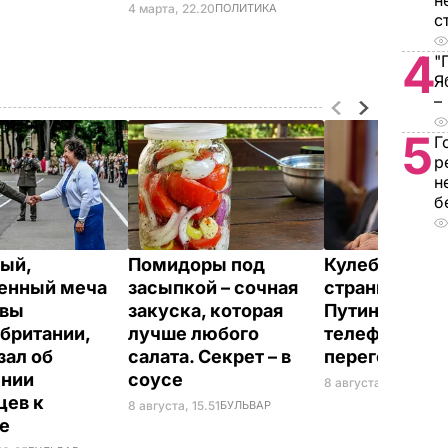
н
4 марта, 22.20
ПОЛИТИКА
с
4
"
Я
–
5
Г
р
н
б
ый,
Помидоры под
Кулеба расск
енный меча
засыпкой – сочная
странной ма
евы
закуска, которая
Путина вести
британии,
лучше любого
телефонные
зал об
салата. Секрет – в
переговоры
ении
соусе
8 августа, 10.25
МИР
цев к
8 августа, 15.51
БУЛЬВАР
не