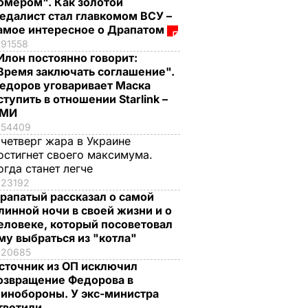
омером". Как золотой
едалист стал главкомом ВСУ –
амое интересное о Драпатом
91558
Илон постоянно говорит:
Время заключать соглашение".
едоров уговаривает Маска
ступить в отношении Starlink –
СМИ
54409
 четверг жара в Украине
остигнет своего максимума.
огда станет легче
23192
рапатый рассказал о самой
линной ночи в своей жизни и о
еловеке, который посоветовал
му выбраться из "котла"
20685
сточник из ОП исключил
озвращение Федорова в
инобороны. У экс-министра
тветили