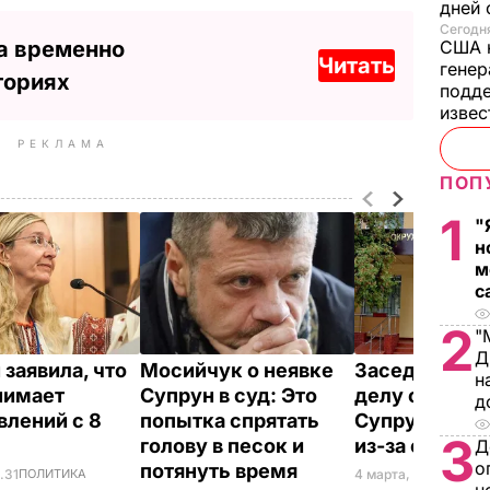
дней 
Сегодня
а временно
США 
Читать
генер
ториях
подде
изве
РЕКЛАМА
ПОП
1
"
н
м
с
2
"
Д
 заявила, что
Мосийчук о неявке
Заседание су
н
нимает
Супрун в суд: Это
делу о полн
д
влений с 8
попытка спрятать
Супрун пере
3
голову в песок и
из-за ее нея
Д
о
потянуть время
.31
ПОЛИТИКА
4 марта, 20.20
ПОЛИ