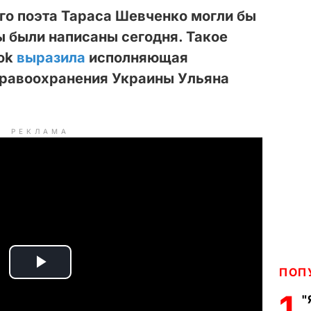
го поэта Тараса Шевченко могли бы
ы были написаны сегодня. Такое
ook
выразила
исполняющая
дравоохранения Украины Ульяна
РЕКЛАМА
ПОП
P
1
"
l