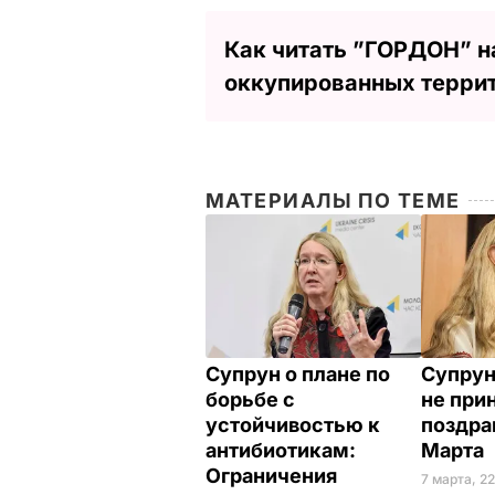
Как читать ”ГОРДОН” н
оккупированных терри
МАТЕРИАЛЫ ПО ТЕМЕ
Супрун о плане по
Супрун
борьбе с
не при
устойчивостью к
поздра
антибиотикам:
Марта
Ограничения
7 марта, 22