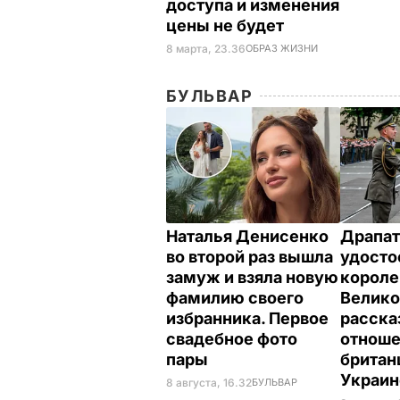
доступа и изменения
цены не будет
8 марта, 23.36
ОБРАЗ ЖИЗНИ
БУЛЬВАР
Наталья Денисенко
Драпат
во второй раз вышла
удосто
замуж и взяла новую
корол
фамилию своего
Велико
избранника. Первое
расска
свадебное фото
отнош
пары
британ
Украи
8 августа, 16.32
БУЛЬВАР