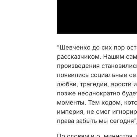
"Шевченко до сих пор ос
рассказчиком. Нашим самы
произведения становилис
появились социальные сет
любви, трагедии, ярости 
позже неоднократно будет
моменты. Тем кодом, кот
империя, не смог игнори
права забыть мы сегодня",
По словам и.о. министра,