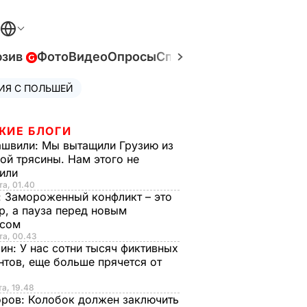
юзив
Фото
Видео
Опросы
Спецпроекты
Война в У
ИЯ С ПОЛЬШЕЙ
ЖИЕ БЛОГИ
ашвили:
Мы вытащили Грузию из
ой трясины. Нам этого не
тили
та, 01.40
:
Замороженный конфликт – это
р, а пауза перед новым
исом
та, 00.43
рин:
У нас сотни тысяч фиктивных
нтов, еще больше прячется от
та, 19.48
оров:
Колобок должен заключить