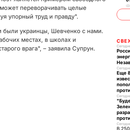
о может переворачивать целые
уя упорный труд и правду".
и были украинцы, Шевченко с нами.
абочих местах, в школах и
СВЕ
Сегодня
старого врага", – заявила Супрун.
Росси
энер
Неза
Сегодня
Еще 8
извес
попо
прот
Сегодня
"Буде
Зеле
разр
прот
Сегодня
В 250