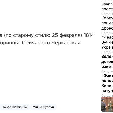
начал
прост
Сегодня
Корпу
приме
дроно
Сегодня
 (по старому стилю 25 февраля) 1814
"У на
Моринцы. Сейчас это Черкасская
Вучи
Украи
Сегодня
Зеле
догов
ракет
Сегодня
"Факт
непо
Зелен
ситу
Сегодня
Тарас Шевченко
Уляна Супрун