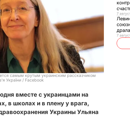
контр
счас
7 авгус
Леви
союзн
драла
7 август
тается самым крутым украинским рассказчиком
'я України / Facebook
одня вместе с украинцами на
х, в школах и в плену у врага,
здравоохранения Украины Ульяна