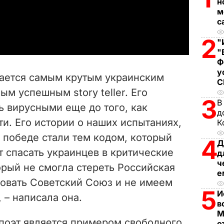
н
м
a
с
2
y
"
"
Ф
V
у
тается самым крутым украинским
i
м успешным story teller. Его
3
В
ь вирусными еще до того, как
d
д
и. Его истории о наших испытаниях,
К
e
и победе стали тем кодом, который
4
Д
 спасать украинцев в критические
o
д
ч
орый не смогла стереть Российская
е
ровать Советский Союз и не имеем
5
И
 – написала она.
в
М
 поэт является примером свободного
о