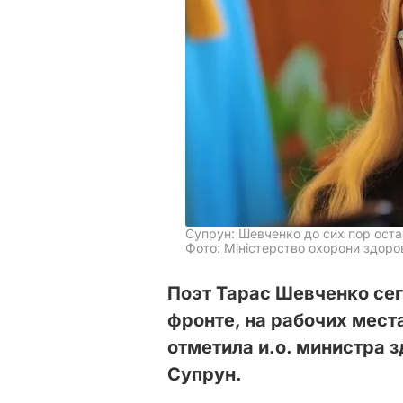
Супрун: Шевченко до сих пор ос
Фото: Міністерство охорони здоров
Поэт Тарас Шевченко сег
фронте, на рабочих места
отметила и.о. министра 
Супрун.