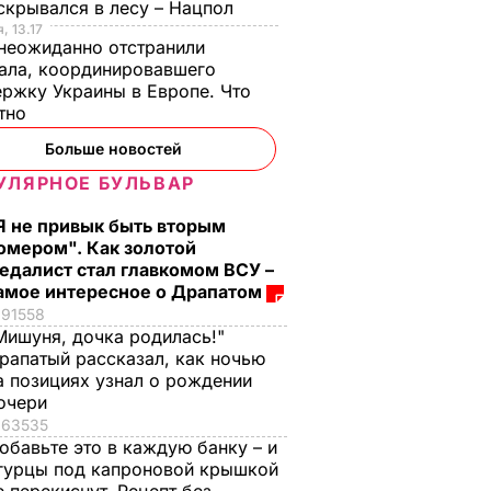
скрывался в лесу – Нацпол
, 13.17
неожиданно отстранили
ала, координировавшего
ржку Украины в Европе. Что
стно
Больше новостей
УЛЯРНОЕ БУЛЬВАР
Я не привык быть вторым
омером". Как золотой
едалист стал главкомом ВСУ –
амое интересное о Драпатом
91558
Мишуня, дочка родилась!"
рапатый рассказал, как ночью
да по
Супрун заявила, что
а позициях узнал о рождении
омочиях
вакцинация от кори и
очери
несено
краснухи может
63535
вки
уберечь детей от
обавьте это в каждую банку – и
гурцы под капроновой крышкой
проблем со слухом
ТИКА