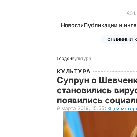
€51
Новости
Публикации и инт
ТОПЛИВНЫЙ К
Гордон
Культура
КУЛЬТУРА
Супрун о Шевченк
становились вирус
появились социа
9 марта 2019, 15.55
Цей матер