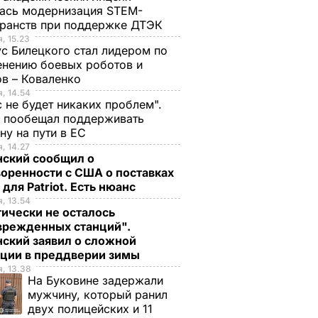
ась модернизация STEM-
ранств при поддержке ДТЭК​
, 15.23
с Билецкого стал лидером по
нению боевых роботов и
в – Коваленко
, 14.54
с не будет никаких проблем".
ч пообещал поддерживать
ну на пути в ЕС
, 14.27
нский сообщил о
оренности с США о поставках
 для Patriot. Есть нюанс
, 13.54
ически не осталось
врежденных станций".
ский заявил о сложной
ации в преддверии зимы
, 13.38
На Буковине задержали
мужчину, который ранил
двух полицейских и 11