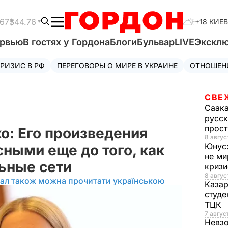
.67
$44.76
+18 КИЕВ
ервью
В гостях у Гордона
Блоги
Бульвар
LIVE
Экскл
РИЗИС В РФ
ПЕРЕГОВОРЫ О МИРЕ В УКРАИНЕ
ОТНОШЕН
СВЕ
Саак
русск
прос
о: Его произведения
8 авгус
Юнус
ными еще до того, как
не ми
льные сети
криз
8 авгус
іал також можна прочитати українською
Каза
студе
ТЦК
7 авгус
Невз