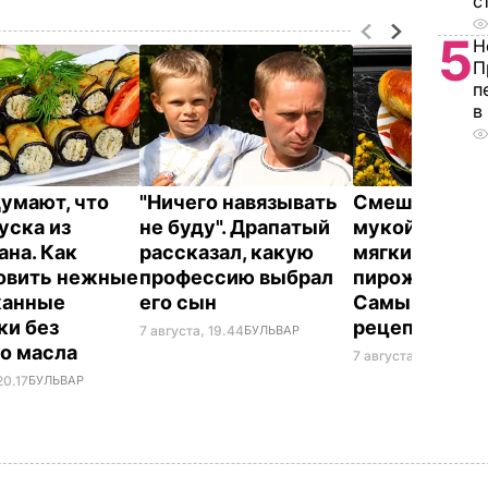
с
5
Н
П
п
в
думают, что
"Ничего навязывать
Смешайте эт
уска из
не буду". Драпатый
мукой – и цел
ана. Как
рассказал, какую
мягких, словн
овить нежные
профессию выбрал
пирожков гот
жанные
его сын
Самый лучш
ки без
рецепт
7 августа, 19.44
БУЛЬВАР
о масла
7 августа, 18.16
БУЛЬ
20.17
БУЛЬВАР