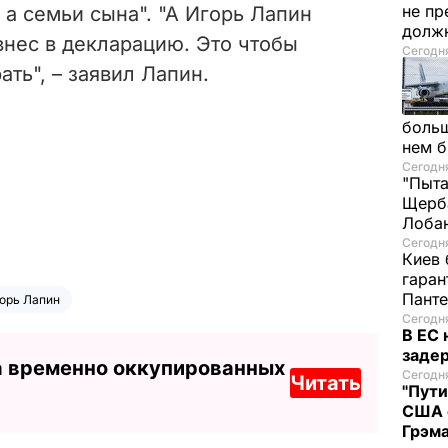
не пр
 а семьи сына". "А Игорь Лапин
долж
внес в декларацию. Это чтобы
Сегодня
ть", – заявил Лапин.
больш
нем 
Сегодня
"Пыта
Щерба
Лоба
Сегодня
Киев 
гаран
Пант
орь Лапин
Сегодня
В ЕС
задер
а временно оккупированных
Сегодня
Читать
"Пути
США 
Грэма