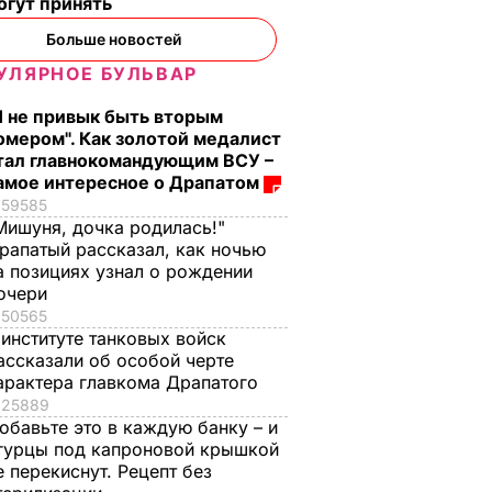
огут принять
Больше новостей
УЛЯРНОЕ БУЛЬВАР
Я не привык быть вторым
омером". Как золотой медалист
тал главнокомандующим ВСУ –
амое интересное о Драпатом
59585
Мишуня, дочка родилась!"
 о
Нардеп Лапин об
рапатый рассказал, как ночью
избрании премьера:
а позициях узнал о рождении
Если вчера
очери
емы":
договорились, то я
50565
х уже
считаю, что нужно
 институте танковых войск
ассказали об особой черте
от
ковать железо, пока
арактера главкома Драпатого
шать",
горячо
25889
ьшие
13 апреля, 10.51
ПОЛИТИКА
обавьте это в каждую банку – и
гурцы под капроновой крышкой
ТВО
е перекиснут. Рецепт без