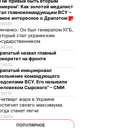
Я не привык быть вторым
омером". Как золотой медалист
тал главнокомандующим ВСУ –
амое интересное о Драпатом
59585
инченко:
Он был генералом КГБ,
оторый стал украинским
осударственником
36386
рапатый назвал главный
риоритет на фронте
34532
рапатый инициировал
вольнение командующего
едсилами ВСУ. Его называли
человеком Сырского" – СМИ
30119
 четверг жара в Украине
остигнет своего максимума.
огда станет легче
23000
ПОПУЛЯРНОЕ