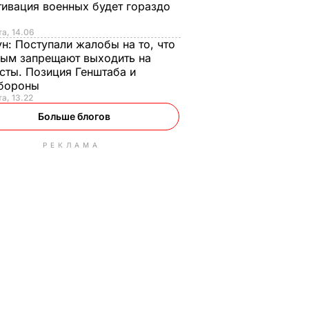
ивация военных будет гораздо
та, 14.06
ун:
Поступали жалобы на то, что
ым запрещают выходить на
сты. Позиция Генштаба и
бороны
та, 13.22
Больше блогов
РЕКЛАМА