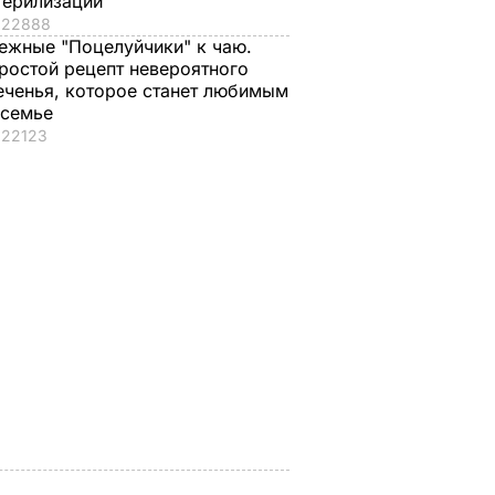
терилизации
22888
ежные "Поцелуйчики" к чаю.
ростой рецепт невероятного
еченья, которое станет любимым
 семье
22123
о с
Три важных шага – и
Тину Кароль,
ая гора
ваш салат из свеклы
которая "впервые в
о пух,
будет невероятным
жизни расслабилас
ова.
и поверила
7 августа, 17.29
БУЛЬВАР
ий
чувствам", вызвали
на допрос. Что
произошло
ВАР
7 августа, 17.28
БУЛЬВАР