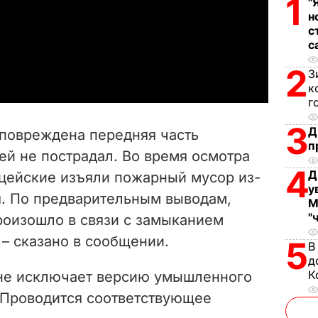
1
"
н
l
с
с
a
2
З
y
к
г
V
3
Д
 повреждена передняя часть
п
i
ей не пострадал. Во время осмотра
4
Д
цейские изъяли пожарный мусор из-
d
у
я. По предварительным выводам,
М
e
"
роизошло в связи с замыканием
 – сказано в сообщении.
o
5
В
д
К
 не исключает версию умышленного
 Проводится соответствующее