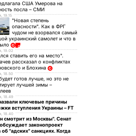
едлагала США Умерова на
ность посла – СМИ
, 19.15
"Новая степень
опасности". Как в ФРГ
чудом не взорвался самый
ой украинский самолет и что в
было
, 19.02
лся ставить его на место".
чев рассказал о конфликтах
новского и Блохина
, 18.50
будет готов лучше, но это не
тирует лучшей зимы –
елеев
, 18.49
 назвали ключевые причины
жки вступления Украины – FT
, 18.40
н смотрит из Москвы". Сенат
обсуждает законопроект
 об "адских" санкциях. Когда