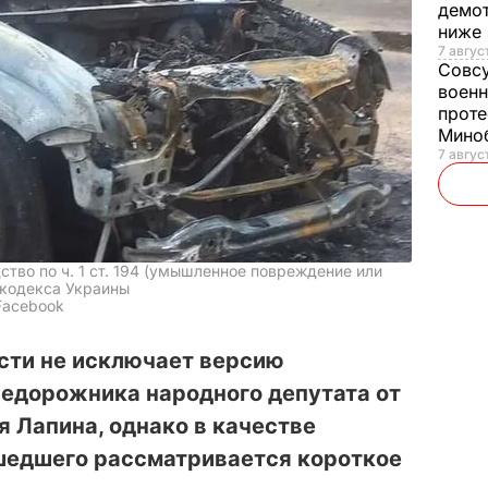
демот
ниже
7 авгус
Совс
военн
проте
Мино
7 авгус
тво по ч. 1 ст. 194 (умышленное повреждение или
 кодекса Украины
Facebook
сти не исключает версию
едорожника народного депутата от
я Лапина, однако в качестве
шедшего рассматривается короткое