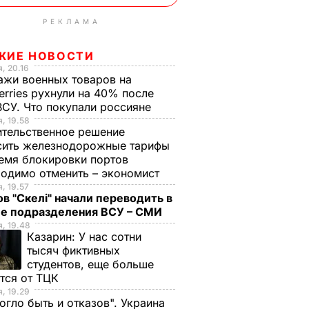
РЕКЛАМА
ЖИЕ НОВОСТИ
, 20.16
жи военных товаров на
erries рухнули на 40% после
ВСУ. Что покупали россияне
, 19.58
тельственное решение
сить железнодорожные тарифы
емя блокировки портов
одимо отменить – экономист
, 19.57
в "Скелі" начали переводить в
ие подразделения ВСУ – СМИ
, 19.48
Казарин:
У нас сотни
тысяч фиктивных
студентов, еще больше
тся от ТЦК
, 19.29
огло быть и отказов". Украина