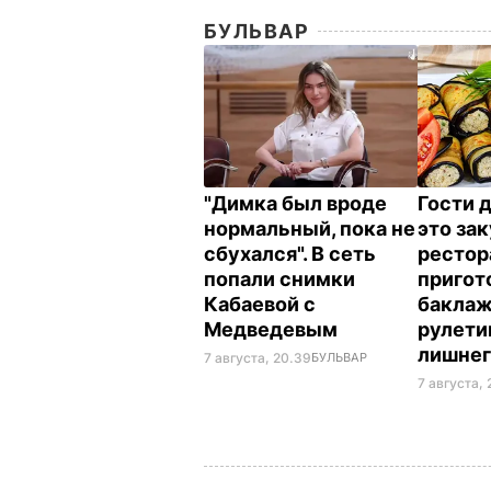
БУЛЬВАР
"Димка был вроде
Гости 
нормальный, пока не
это зак
сбухался". В сеть
рестор
попали снимки
пригот
Кабаевой с
бакла
Медведевым
рулети
лишнег
7 августа, 20.39
БУЛЬВАР
7 августа, 