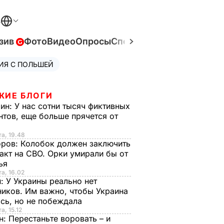
В
зив
Фото
Видео
Опросы
Спецпроекты
Война в Ук
ИЯ С ПОЛЬШЕЙ
ЖИЕ БЛОГИ
рин:
У нас сотни тысяч фиктивных
нтов, еще больше прячется от
та, 19.48
оров:
Колобок должен заключить
акт на СВО. Орки умирали бы от
тья
та, 16.02
н:
У Украины реально нет
иков. Им важно, чтобы Украина
сь, но не побеждала
а, 15.12
н:
Перестаньте воровать – и