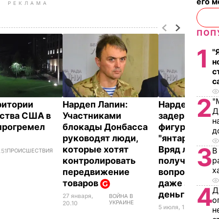
его м
РЕКЛАМА
ПОП
1
"
н
с
с
2
"
ритории
Нардеп Лапин:
Нардеп Лапин
Д
ства США в
Участниками
задержании
н
прогремел
блокады Донбасса
фигурантов
д
руководят люди,
"янтарной сх
3
которые хотят
Вряд ли у ни
В
.51
ПРОИСШЕСТВИЯ
р
контролировать
получится эт
х
передвижение
вопрос "поре
товаров
даже за бол
4
Д
деньги
27 января,
ВОЙНА В
о
УКРАИНЕ
20.10
5 июля, 12.06
ОБЩЕС
н