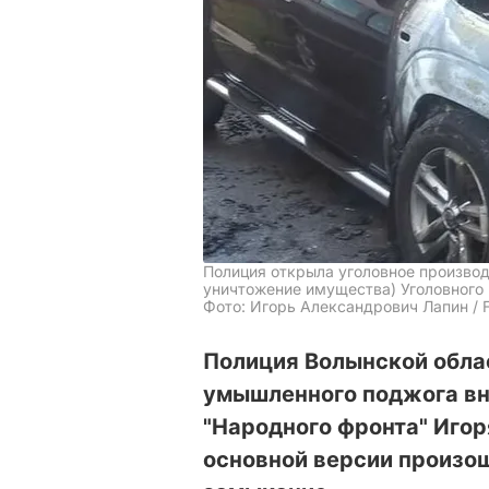
Полиция открыла уголовное производс
уничтожение имущества) Уголовного
Фото: Игорь Александрович Лапин / 
Полиция Волынской обла
умышленного поджога вн
"Народного фронта" Игор
основной версии произо