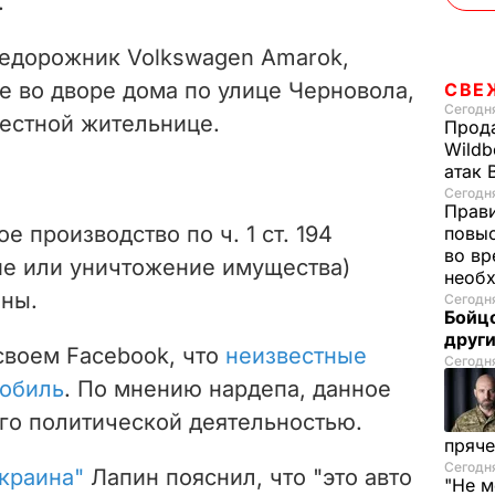
.
недорожник Volkswagen Amarok,
е во дворе дома по улице Черновола,
СВЕ
Сегодня
естной жительнице.
Прода
Wildb
атак 
Сегодня
Прави
 производство по ч. 1 ст. 194
повы
во вр
е или уничтожение имущества)
необх
ины.
Сегодня
Бойцо
друг
своем Facebook, что
неизвестные
Сегодня
мобиль
.
По мнению нардепа, данное
его политической деятельностью.
пряче
Сегодня
Украина"
Лапин пояснил, что "это авто
"Не м