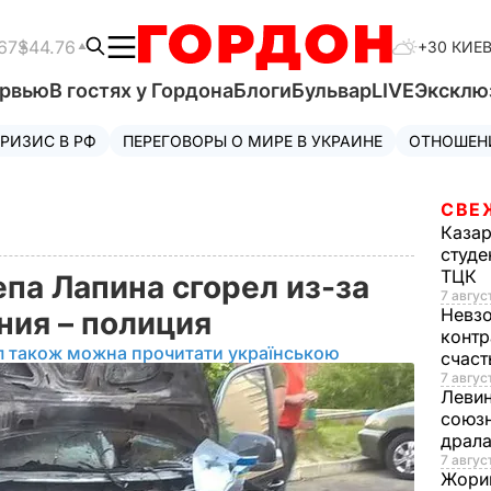
67
$44.76
+30 КИЕ
ервью
В гостях у Гордона
Блоги
Бульвар
LIVE
Эксклю
РИЗИС В РФ
ПЕРЕГОВОРЫ О МИРЕ В УКРАИНЕ
ОТНОШЕН
СВЕ
Каза
студе
ТЦК
па Лапина сгорел из-за
7 авгус
Невз
ния – полиция
контр
л також можна прочитати українською
счас
7 авгус
Леви
союзн
драла
7 август
Жори