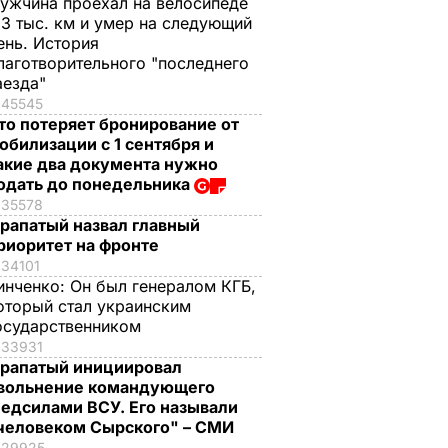
ужчина проехал на велосипеде
,3 тыс. км и умер на следующий
ень. История
лаготворительного "последнего
аезда"
45545
то потеряет бронирование от
обилизации с 1 сентября и
акие два документа нужно
одать до понедельника
35578
рапатый назвал главный
риоритет на фронте
34101
инченко:
Он был генералом КГБ,
оторый стал украинским
осударственником
33931
рапатый инициировал
вольнение командующего
едсилами ВСУ. Его называли
человеком Сырского" – СМИ
29925