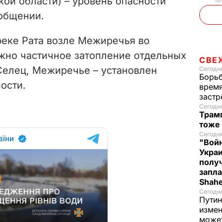
кой области) – уровень опасности
ообщении.
реке Рата возле Межиречья во
жно частичное затопление отдельных
СВЕ
 Селец, Межиречье – установлен
Сегодня
Борьб
ности
.
время
застр
Сегодн
Трамп
тоже
Сегодня
"Войн
Укра
полу
запла
Shah
Сегодн
Путин
измен
може