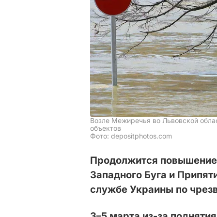
Возле Межиречья во Львовской обла
объектов
Фото: depositphotos.com
Продолжится повышение 
Западного Буга и Припят
службе Украины по чрез
3–5 марта из-за подняти