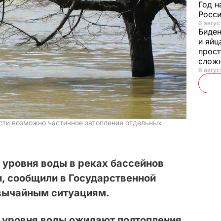
Год н
Росси
6 авгус
Биде
и яйц
прост
слож
6 авгус
сти возможно частичное затопление отдельных
уровня воды в реках бассейнов
и, сообщили в Государственной
вычайным ситуациям.
я уровня воды ожидают подтопления