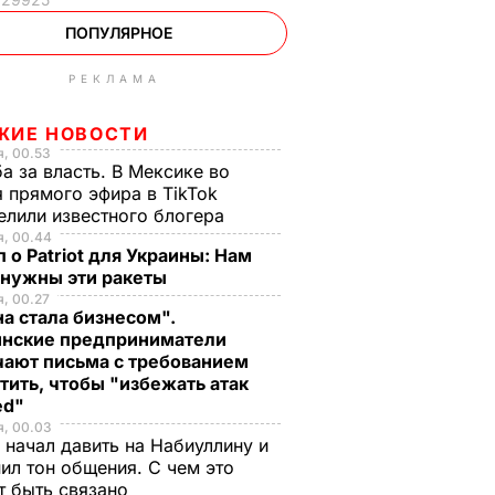
ПОПУЛЯРНОЕ
РЕКЛАМА
ЖИЕ НОВОСТИ
, 00.53
а за власть. В Мексике во
 прямого эфира в TikTok
елили известного блогера
я, 00.44
 о Patriot для Украины: Нам
 нужны эти ракеты
, 00.27
а стала бизнесом".
инские предприниматели
чают письма с требованием
тить, чтобы "избежать атак
ed"
я, 00.03
 начал давить на Набиуллину и
ил тон общения. С чем это
т быть связано