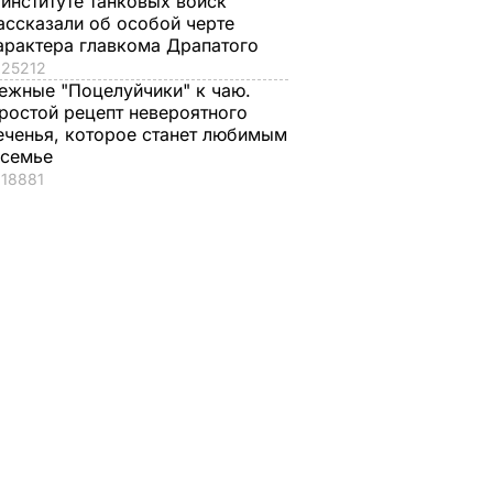
 институте танковых войск
ассказали об особой черте
арактера главкома Драпатого
25212
ежные "Поцелуйчики" к чаю.
ростой рецепт невероятного
еченья, которое станет любимым
 семье
18881