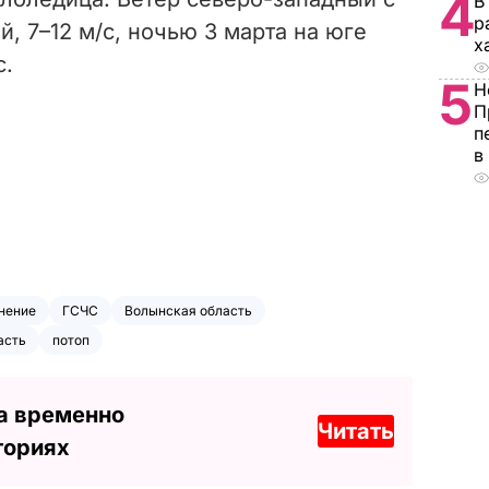
4
В
р
, 7–12 м/с, ночью 3 марта на юге
х
с.
5
Н
П
п
в
нение
ГСЧС
Волынская область
асть
потоп
а временно
Читать
ториях