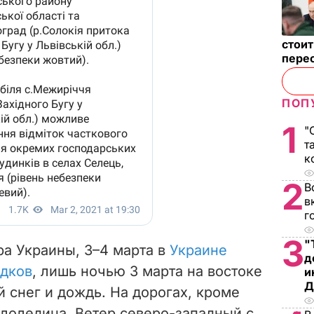
стои
пере
ПОП
1
"
т
к
2
В
в
г
3
"
а Украины, 3–4 марта в
Украине
д
адков
, лишь ночью 3 марта на востоке
и
Д
 снег и дождь. На дорогах, кроме
ололедица. Ветер северо-западный с