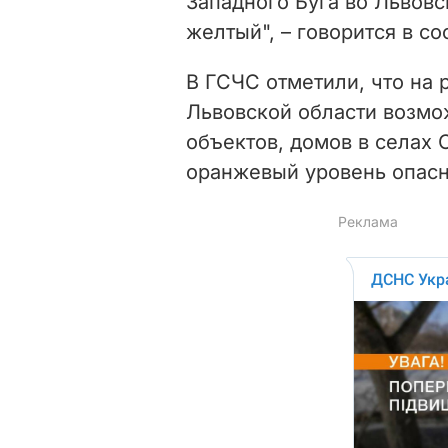
Западного Буга во Львовс
желтый", – говорится в с
В ГСЧС отметили, что на 
Львовской области возмо
объектов, домов в селах
оранжевый уровень
опас