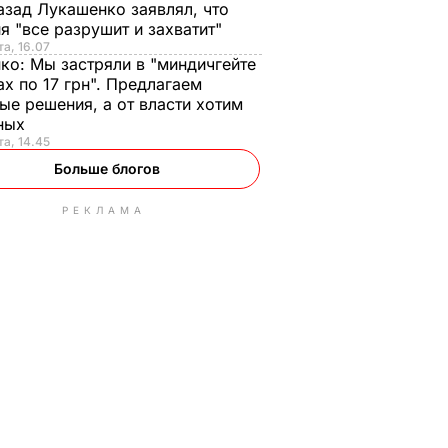
азад Лукашенко заявлял, что
я "все разрушит и захватит"
та, 16.07
нко:
Мы застряли в "миндичгейте
ах по 17 грн". Предлагаем
ые решения, а от власти хотим
ных
та, 14.45
Больше блогов
РЕКЛАМА