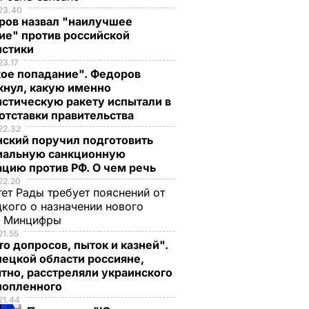
23.40
ров назвал "наилучшее
ие" против российской
истики
23.17
кое попадание". Федоров
кнул, какую именно
стическую ракету испытали в
отставки правительства
22.32
нский поручил подготовить
иальную санкционную
цию против РФ. О чем речь
22.20
ет Рады требует пояснений от
кого о назначении нового
ы Минцифры
21.55
о допросов, пыток и казней".
ецкой области россияне,
тно, расстреляли украинского
нопленного
21.44