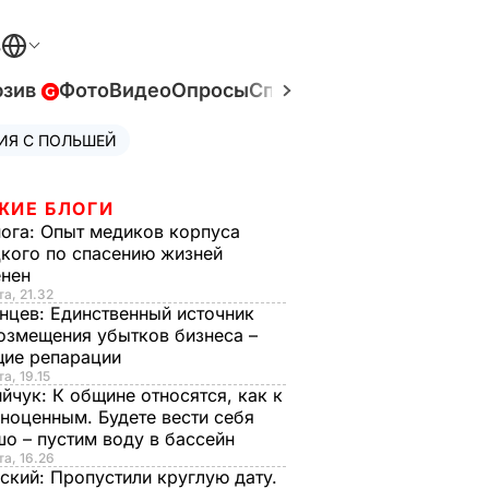
В
юзив
Фото
Видео
Опросы
Спецпроекты
Война в У
ИЯ С ПОЛЬШЕЙ
ЖИЕ БЛОГИ
нога:
Опыт медиков корпуса
кого по спасению жизней
енен
та, 21.32
нцев:
Единственный источник
озмещения убытков бизнеса –
щие репарации
а, 19.15
ийчук:
К общине относятся, как к
ноценным. Будете вести себя
о – пустим воду в бассейн
та, 16.26
ский:
Пропустили круглую дату.