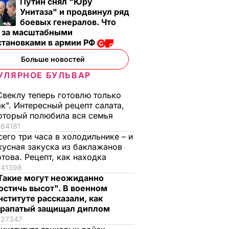
Путин снял "Юру
Унитаза" и продвинул ряд
боевых генералов. Что
т за масштабными
становками в армии РФ
Больше новостей
УЛЯРНОЕ БУЛЬВАР
Свеклу теперь готовлю только
ак". Интересный рецепт салата,
оторый полюбила вся семья
64181
сего три часа в холодильнике – и
кусная закуска из баклажанов
отова. Рецепт, как находка
41398
Такие могут неожиданно
остичь высот". В военном
нституте рассказали, как
рапатый защищал диплом
27347