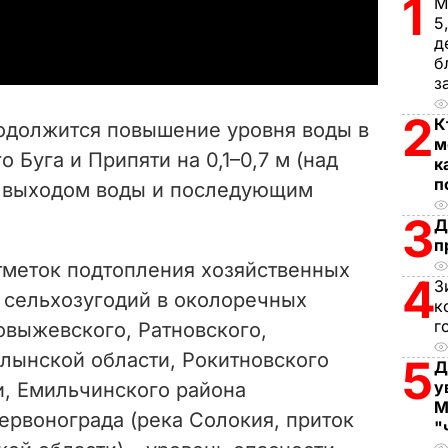
1
М
a
5
д
y
б
з
V
2
К
одолжится повышение уровня воды в
м
i
 Буга и Припяти на 0,1–0,7 м (над
к
п
с выходом воды и последующим
d
3
Д
e
п
меток подтопления хозяйственных
4
o
З
 сельхозугодий в околоречных
к
г
овыжевского, Ратновского,
лынской области, Рокитновского
5
Д
у
и, Емильчинского района
М
ервонограда (река Солокия, приток
"