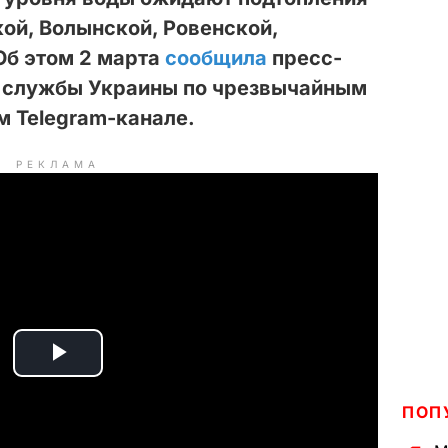
ой, Волынской, Ровенской,
Об этом 2 марта
сообщила
пресс-
 службы Украины по чрезвычайным
м Telegram-канале.
РЕКЛАМА
P
ПОП
l