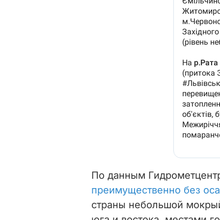
По данным Гидрометцентр
преимущественно без ос
страны небольшой мокрый
юга и востока, местами г