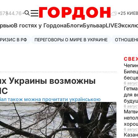
67
$44.76
+25 КИЕ
ервью
В гостях у Гордона
Блоги
Бульвар
LIVE
Экскл
РИЗИС В РФ
ПЕРЕГОВОРЫ О МИРЕ В УКРАИНЕ
ОТНОШЕН
СВЕ
Чепи
Билец
бесц
ях Украины возможны
6 авгус
Гетма
СЧС
для в
іал також можна прочитати українською
буду
6 август
Матв
непол
хорош
6 авгус
Казан