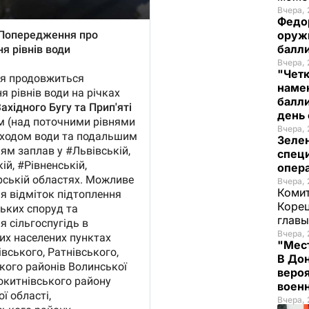
Вчера, 
Федо
оруж
балл
Вчера, 
"Чет
наме
балли
день 
Вчера, 
Зеле
спец
опера
Вчера, 
Комит
Корец
глав
Вчера, 
"Мест
В Дон
вероя
воен
Вчера, 