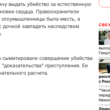
ачу выдать убийство за естественную
ановки сердца. Правоохранители
и злоумышленницы была месть, а
СВЕ
с дочкой завладеть наследством
Сегодня
.
выход
Генш
о сымитировали совершение убийства
Сегодня
 "доказательства" преступления. Ее
чательного расчета.
рассл
с Ро
Сегодня
"Часи
пере
News
Сегодня
Драпа