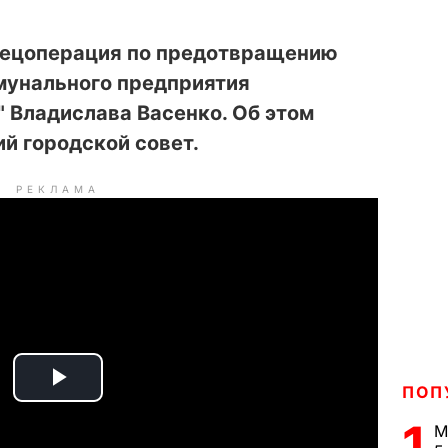
пецоперация по предотвращению
мунального предприятия
 Владислава Васенко. Об этом
й городской совет.
РЕКЛАМА
ПОП
P
1
М
l