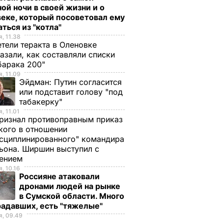
ой ночи в своей жизни и о
еке, который посоветовал ему
ться из "котла"
, 11.38
тели теракта в Оленовке
азали, как составляли списки
барака 200"
, 11.09
Эйдман:
Путин согласится
или подставит голову "под
табакерку"
, 11.01
ризнал противоправным приказ
ого в отношении
сциплинированного" командира
ьона. Ширшин выступил с
лением
, 10.16
Россияне атаковали
дронами людей на рынке
в Сумской области. Много
радавших, есть "тяжелые"
, 09.49