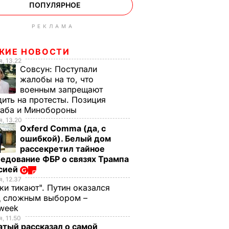
ПОПУЛЯРНОЕ
РЕКЛАМА
ЖИЕ НОВОСТИ
, 13.22
Совсун:
Поступали
жалобы на то, что
военным запрещают
ить на протесты. Позиция
таба и Минобороны
, 13.20
Oxferd Comma (да, с
ошибкой). Белый дом
рассекретил тайное
едование ФБР о связях Трампа
ссией
, 12.37
ки тикают". Путин оказался
д сложным выбором –
week
, 11.50
тый рассказал о самой