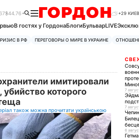
67
$44.76
+29 КИЕ
ервью
В гостях у Гордона
Блоги
Бульвар
LIVE
Эксклю
РИЗИС В РФ
ПЕРЕГОВОРЫ О МИРЕ В УКРАИНЕ
ОТНОШЕН
СВЕ
Совс
военн
проте
охранители имитировали
Мино
, убийство которого
7 авгус
Эйдм
 теща
подст
7 авгус
еріал також можна прочитати українською
Чепи
Билец
бесц
6 авгус
Гетма