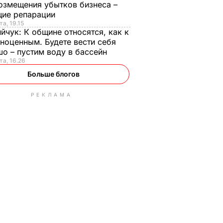
озмещения убытков бизнеса –
щие репарации
та, 19.15
ийчук:
К общине относятся, как к
ноценным. Будете вести себя
о – пустим воду в бассейн
та, 16.26
Больше блогов
РЕКЛАМА