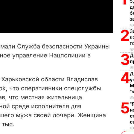
5
д
a
б
з
y
2
З
к
V
г
имали Служба безопасности Украины
i
3
вное управление Нацполиции в
Д
п
d
4
Д
e
 Харьковской области Владислав
у
М
ok, что оперативники спецслужбы
o
"
ав, что местная жительница
5
"
ной среде исполнителя для
н
вшего мужа своей дочери. Женщина
с
с
 тыс.