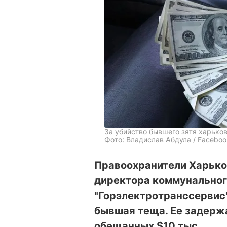
За убийство бывшего зятя харьков
Фото: Владислав Абдула / Faceboo
Правоохранители Харьков
директора коммунальног
"Горэлектротранссервис"
бывшая теща. Ее задержа
обещанных $10 тыс.