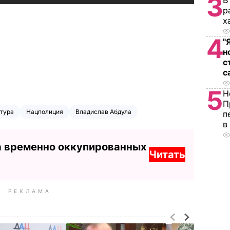
3
В
р
х
4
"
н
с
с
5
Н
П
тура
Нацполиция
Владислав Абдула
п
в
а временно оккупированных
Читать
РЕКЛАМА