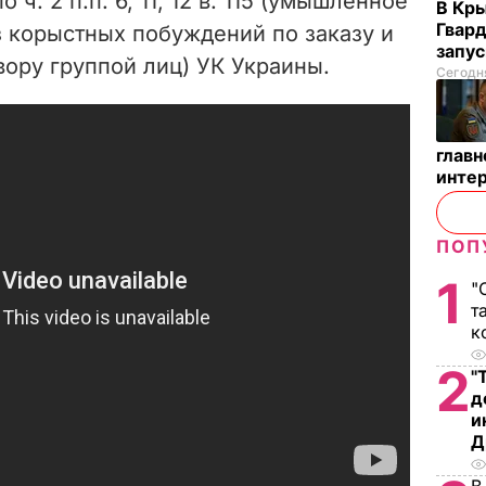
 ч. 2 п.п. 6, 11, 12 в. 115 (умышленное
В Кр
Гвард
з корыстных побуждений по заказу и
запус
ору группой лиц) УК Украины.
Сегодня
глав
инте
ПОП
1
"
т
к
2
"
д
и
Д