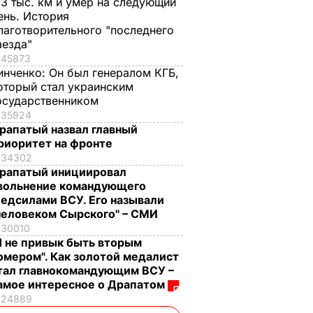
,3 тыс. км и умер на следующий
ень. История
лаготворительного "последнего
аезда"
45873
инченко:
Он был генералом КГБ,
оторый стал украинским
осударственником
35924
рапатый назвал главный
риоритет на фронте
34302
рапатый инициировал
вольнение командующего
едсилами ВСУ. Его называли
человеком Сырского" – СМИ
30010
Я не привык быть вторым
омером". Как золотой медалист
тал главнокомандующим ВСУ –
амое интересное о Драпатом
24889