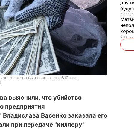
для в
буду
6 авгус
Матв
непол
хорош
6 авгус
чанка готова была заплатить $10 тыс.
k
а выяснили, что убийство
о предприятия
 Владислава Васенко заказала его
ли при передаче "киллеру"