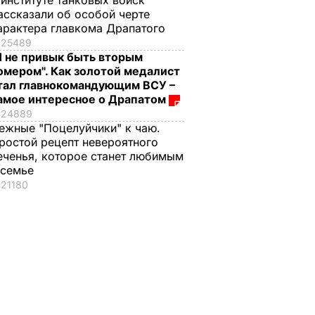
 институте танковых войск
ассказали об особой черте
арактера главкома Драпатого
25489
Я не привык быть вторым
омером". Как золотой медалист
тал главнокомандующим ВСУ –
амое интересное о Драпатом
24889
ежные "Поцелуйчики" к чаю.
ростой рецепт невероятного
еченья, которое станет любимым
 семье
21180