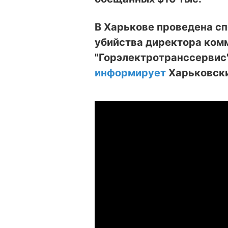
В Харькове проведена с
убийства директора ком
"Горэлектротранссервис"
информирует
Харьковски