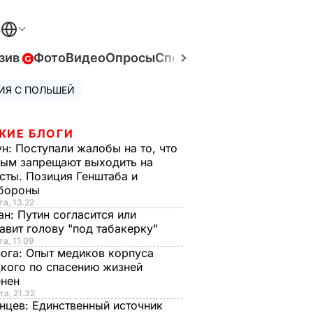
В
зив
Фото
Видео
Опросы
Спецпроекты
Война в Ук
ИЯ С ПОЛЬШЕЙ
ЖИЕ БЛОГИ
ун:
Поступали жалобы на то, что
ым запрещают выходить на
сты. Позиция Генштаба и
бороны
та, 13.22
ан:
Путин согласится или
авит голову "под табакерку"
та, 11.09
нога:
Опыт медиков корпуса
кого по спасению жизней
енен
та, 21.32
нцев:
Единственный источник