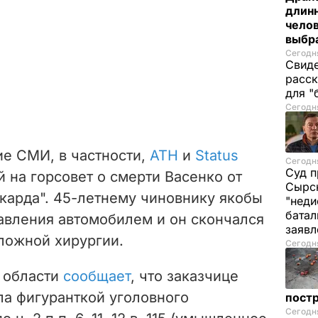
длинн
челов
выбра
Сегодня
Свиде
расск
для "
Сегодня
ие СМИ, в частности,
АТН
и
Status
Сегодня
Суд п
й на горсовет
о смерти Васенко от
Сырск
карда". 45-летнему чиновнику якобы
"неди
батал
равления автомобилем и он скончался
заяв
ложной хирургии.
Сегодня
 области
сообщает
, что заказчице
ала фигуранткой уголовного
пост
Сегодня