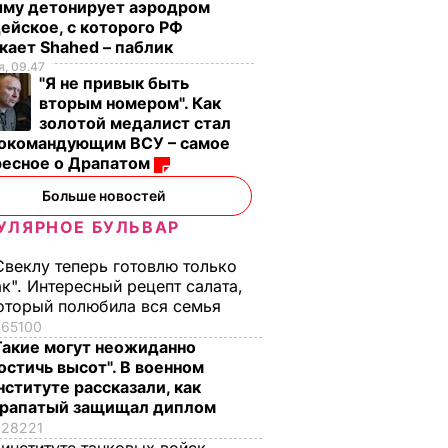
ыму детонирует аэродром
ейское, с которого РФ
кает Shahed – паблик
, 09.47
"Я не привык быть
вторым номером". Как
золотой медалист стал
нокомандующим ВСУ – самое
ресное о Драпатом
Больше новостей
УЛЯРНОЕ БУЛЬВАР
Свеклу теперь готовлю только
ак". Интересный рецепт салата,
оторый полюбила вся семья
65100
Такие могут неожиданно
остичь высот". В военном
нституте рассказали, как
рапатый защищал диплом
28221