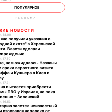
ПОПУЛЯРНОЕ
РЕКЛАМА
ЖИЕ НОВОСТИ
, 18.00
яне получили указания о
одной охоте" в Херсонской
ти. Власти сделали
упреждение
, 17.30
е, чем ожидалось. Названы
 сроки вероятного визита
ффа и Кушнера в Киев и
ву
, 17.21
ина пытается приобрести
мы ПВО у Израиля, но пока
спешно – Зеленский
, 16.53
гарию залетел неизвестный
и взорвался недалеко от