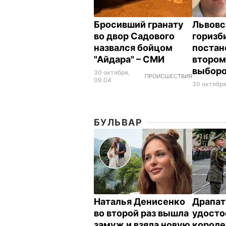
Бросивший гранату
Львовс
во двор Садового
горизб
назвался бойцом
постан
"Айдара" – СМИ
втором
выборо
30 октября,
ПРОИСШЕСТВИЯ
09.04
30 октября
БУЛЬВАР
Наталья Денисенко
Драпат
во второй раз вышла
удосто
замуж и взяла новую
корол