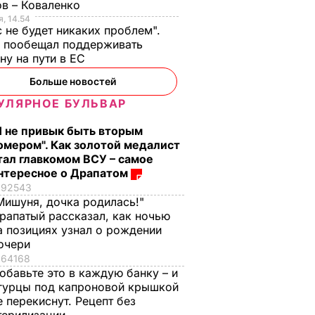
в – Коваленко
, 14.54
с не будет никаких проблем".
ч пообещал поддерживать
ну на пути в ЕС
Больше новостей
УЛЯРНОЕ БУЛЬВАР
Я не привык быть вторым
омером". Как золотой медалист
тал главкомом ВСУ – самое
нтересное о Драпатом
92543
Мишуня, дочка родилась!"
рапатый рассказал, как ночью
а позициях узнал о рождении
очери
64168
обавьте это в каждую банку – и
гурцы под капроновой крышкой
е перекиснут. Рецепт без