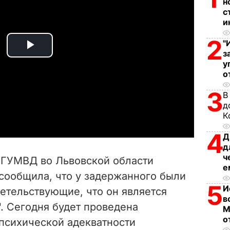
н
с
и
2
"
P
з
у
о
l
3
В
a
д
К
y
4
Д
V
д
ч
 ГУМВД во Львовской области
е
i
сообщила, что у задержанного были
5
И
етельствующие, что он является
d
в
. Сегодня будет проведена
М
e
о
 психической адекватности