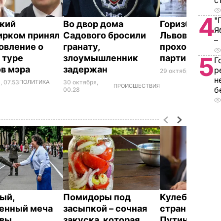
с
4
"
кий
Во двор дома
Горизбирком:
Я
ирком принял
Садового бросили
Львовский го
–
овление о
гранату,
проходят се
5
 туре
злоумышленник
партий
Г
в мэра
задержан
р
29 октября, 08.23
ПО
н
, 07.53
ПОЛИТИКА
30 октября,
ПРОИСШЕСТВИЯ
б
00.28
ый,
Помидоры под
Кулеба расск
енный меча
засыпкой – сочная
странной ма
евы
закуска, которая
Путина вести