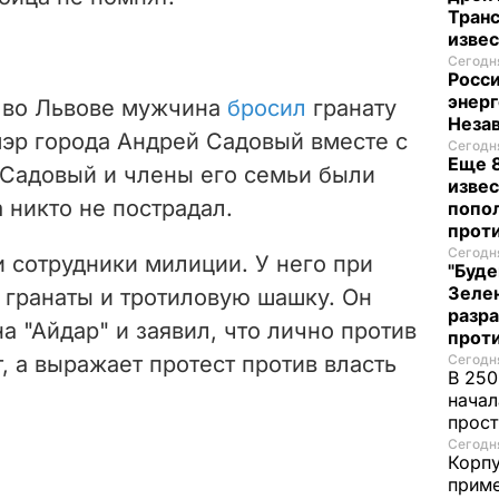
Транс
изве
Сегодня
Росси
энерг
я во Львове мужчина
бросил
гранату
Неза
мэр города Андрей Садовый вместе с
Сегодня
Еще 8
 Садовый и члены его семьи были
извес
 никто не пострадал.
попо
прот
Сегодня
 сотрудники милиции. У него при
"Буде
Зеле
 гранаты и тротиловую шашку. Он
разр
 "Айдар" и заявил, что лично против
прот
, а выражает протест против власть
Сегодня
В 250
начал
прост
Сегодня
Корпу
приме