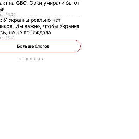
акт на СВО. Орки умирали бы от
тья
та, 16.02
н:
У Украины реально нет
иков. Им важно, чтобы Украина
сь, но не побеждала
а, 15.12
Больше блогов
РЕКЛАМА