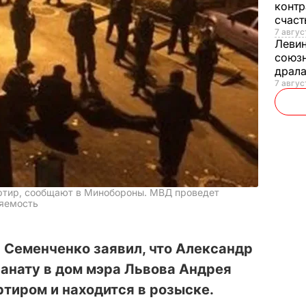
контр
счас
7 авгус
Леви
союзн
драла
7 август
ертир, сообщают в Минобороны. МВД проведет
няемость
 Семенченко заявил, что Александр
анату в дом мэра Львова Андрея
ртиром и находится в розыске.