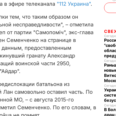
на в эфире телеканала
"112 Украина"
.
o
пки тем, что таким образом он
ьной несправедливости", – отметила
СВЕ
еп от партии "Самопоміч", экс-глава
Сегодня
ен Семенченко на странице в
Росси
"своб
по данным, предоставленным
облас
кинувший гранату Александр
пред
Сегодня
ащий воинской части 2950,
Раньш
новые
"Айдар".
Витко
Моск
ередислокации батальона из
Сегодня
Укра
 Лан самовольно оставил часть. По
систе
ной МО, – с августа 2015-го
безу
Сегодня
отметил Семенченко. По его словам, в
В Бол
ойца не помнят.
дрон 