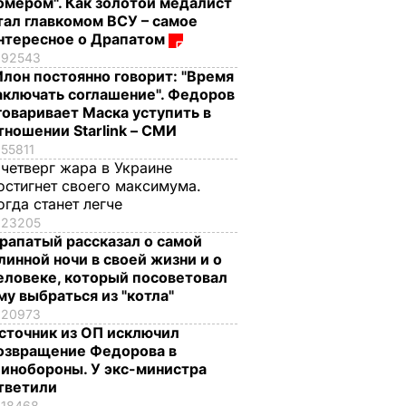
омером". Как золотой медалист
тал главкомом ВСУ – самое
нтересное о Драпатом
92543
Илон постоянно говорит: "Время
аключать соглашение". Федоров
говаривает Маска уступить в
тношении Starlink – СМИ
55811
 четверг жара в Украине
остигнет своего максимума.
огда станет легче
23205
рапатый рассказал о самой
линной ночи в своей жизни и о
еловеке, который посоветовал
му выбраться из "котла"
20973
сточник из ОП исключил
озвращение Федорова в
инобороны. У экс-министра
тветили
18468