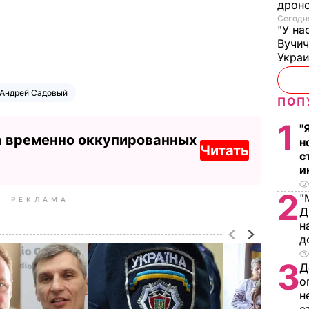
дроно
Сегодня
"У на
Вучи
Украи
Андрей Садовый
ПОП
1
"
а временно оккупированных
н
Читать
с
и
2
"
РЕКЛАМА
Д
н
д
3
Д
о
н