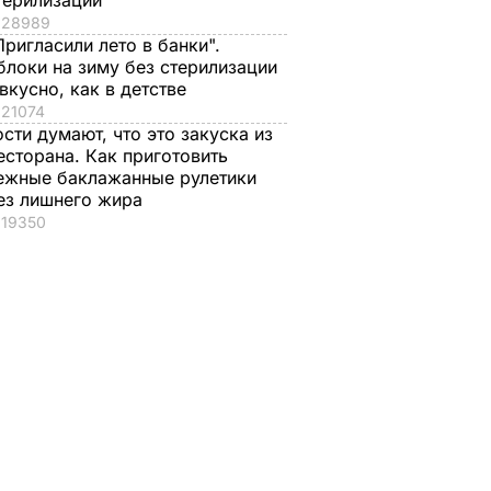
терилизации
28989
Пригласили лето в банки".
 Во
Львовский
блоки на зиму без стерилизации
рсовет
горизбирком:
 вкусно, как в детстве
мь
Садовый и
21074
Кошулинский
ости думают, что это закуска из
выходят во второй
есторана. Как приготовить
ЛИТИКА
ежные баклажанные рулетики
тур
ез лишнего жира
28 октября, 17.52
ПОЛИТИКА
19350
азал о
Кулеба объяснил,
Как опытные
нере
почему Трамп на
огородники
самом деле
выбирают самый