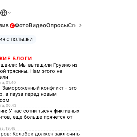
зив
Фото
Видео
Опросы
Спецпроекты
Война в Ук
ИЯ С ПОЛЬШЕЙ
ЖИЕ БЛОГИ
ашвили:
Мы вытащили Грузию из
ой трясины. Нам этого не
тили
та, 01.40
:
Замороженный конфликт – это
р, а пауза перед новым
исом
та, 00.43
рин:
У нас сотни тысяч фиктивных
нтов, еще больше прячется от
та, 19.48
оров:
Колобок должен заключить