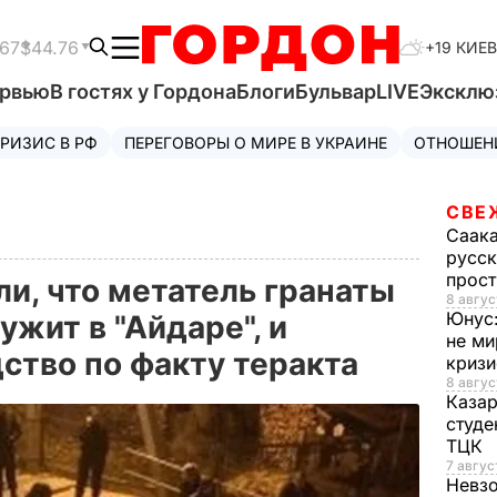
.67
$44.76
+19 КИЕВ
ервью
В гостях у Гордона
Блоги
Бульвар
LIVE
Эксклю
РИЗИС В РФ
ПЕРЕГОВОРЫ О МИРЕ В УКРАИНЕ
ОТНОШЕН
СВЕ
Саак
русск
прос
и, что метатель гранаты
8 авгус
Юнус
ужит в "Айдаре", и
не ми
ство по факту теракта
криз
8 авгус
Каза
студе
ТЦК
7 авгус
Невз