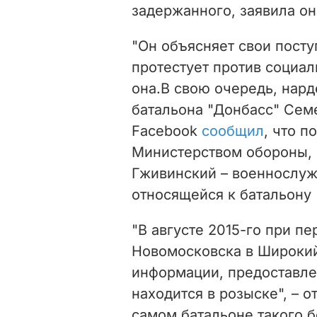
задержанного, заявила о
"Он объясняет свои посту
протестует против социал
она.В свою очередь, нард
батальона "Донбасс" Сем
Facebook
сообщил
, что 
Министерством обороны, 
Гживинский – военнослуж
относящейся к батальону 
"В августе 2015-го при п
Новомосковска в Широкий
информации, предоставлен
находится в розыске", – 
самом батальоне такого б