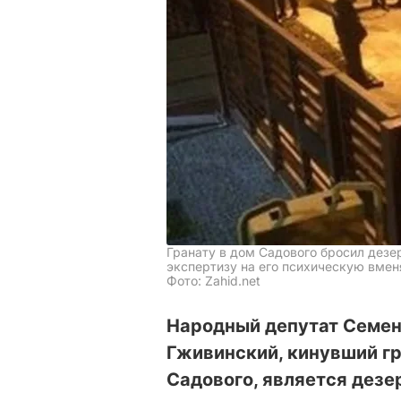
Гранату в дом Садового бросил дез
экспертизу на его психическую вме
Фото: Zahid.net
Народный депутат Семен
Гживинский, кинувший гр
Садового, является дезе