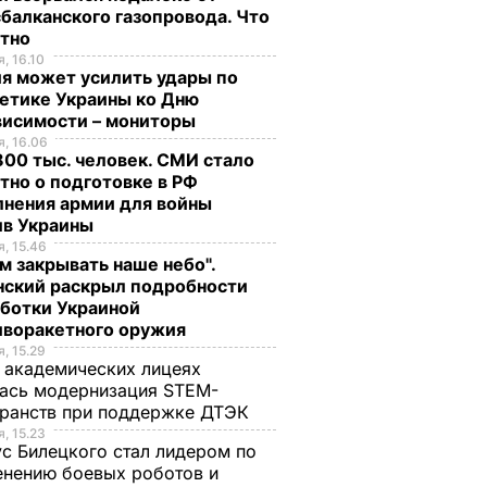
балканского газопровода. Что
стно
, 16.10
я может усилить удары по
етике Украины ко Дню
висимости – мониторы
, 16.06
00 тыс. человек. СМИ стало
тно о подготовке в РФ
лнения армии для войны
ив Украины
, 15.46
м закрывать наше небо".
нский раскрыл подробности
аботки Украиной
иворакетного оружия
, 15.29
 академических лицеях
ась модернизация STEM-
ранств при поддержке ДТЭК​
, 15.23
с Билецкого стал лидером по
нению боевых роботов и