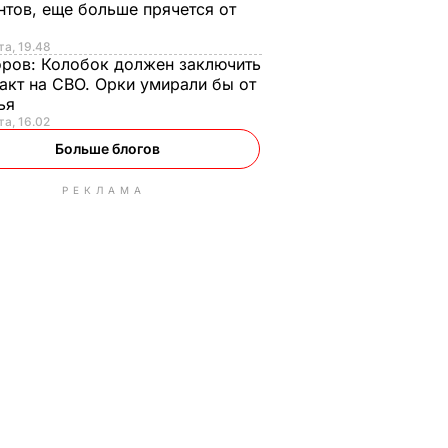
нтов, еще больше прячется от
та, 19.48
оров:
Колобок должен заключить
акт на СВО. Орки умирали бы от
тья
та, 16.02
Больше блогов
РЕКЛАМА