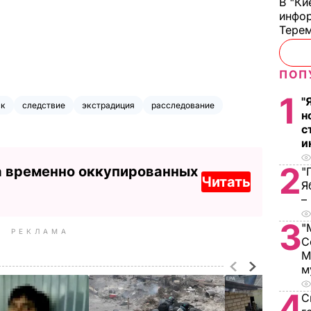
В "Ки
инфор
Терем
ПОП
1
"
ск
следствие
экстрадиция
расследование
н
с
и
2
а временно оккупированных
"
Читать
Я
–
3
"
РЕКЛАМА
С
М
м
4
С