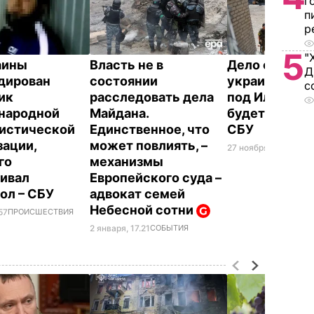
г
п
р
5
"
аины
Власть не в
Дело о гибел
Д
дирован
состоянии
украинских 
с
ик
расследовать дела
под Иловайс
народной
Майдана.
будет рассл
истической
Единственное, что
СБУ
зации,
может повлиять, –
27 ноября, 11.12
ВОЙН
го
механизмы
ивал
Европейского суда –
ол – СБУ
адвокат семей
Небесной сотни
57
ПРОИСШЕСТВИЯ
2 января, 17.21
СОБЫТИЯ