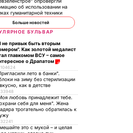
евзеленстрое" опровергли
мацию об использовании на
ках гуманитарной техники
Больше новостей
УЛЯРНОЕ БУЛЬВАР
Я не привык быть вторым
омером". Как золотой медалист
тал главкомом ВСУ – самое
нтересное о Драпатом
104624
Пригласили лето в банки".
блоки на зиму без стерилизации
 вкусно, как в детстве
33948
Моя любовь принадлежит тебе.
охрани себя для меня". Жена
адяра трогательно обратилась к
ужу
32241
мешайте это с мукой – и целая