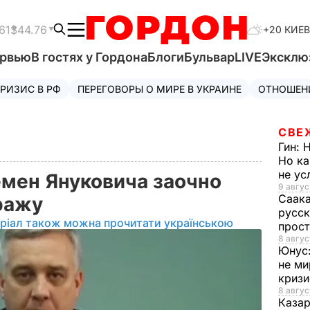
61
$44.76
+20 КИЕВ
ервью
В гостях у Гордона
Блоги
Бульвар
LIVE
Эксклю
РИЗИС В РФ
ПЕРЕГОВОРЫ О МИРЕ В УКРАИНЕ
ОТНОШЕН
СВЕ
Гин:
Н
Но ка
не у
емен Януковича заочно
9 авгус
Саак
тражу
русск
ріал також можна прочитати українською
прос
8 авгус
Юнус
не ми
криз
8 авгус
Каза