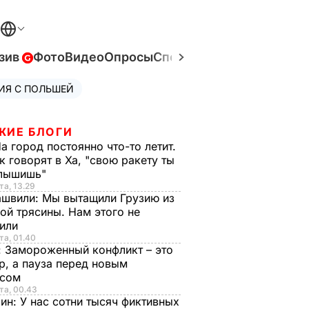
зив
Фото
Видео
Опросы
Спецпроекты
Война в Ук
ИЯ С ПОЛЬШЕЙ
ЖИЕ БЛОГИ
а город постоянно что-то летит.
к говорят в Ха, "свою ракету ты
слышишь"
та, 13.29
ашвили:
Мы вытащили Грузию из
ой трясины. Нам этого не
тили
та, 01.40
:
Замороженный конфликт – это
р, а пауза перед новым
исом
та, 00.43
рин:
У нас сотни тысяч фиктивных