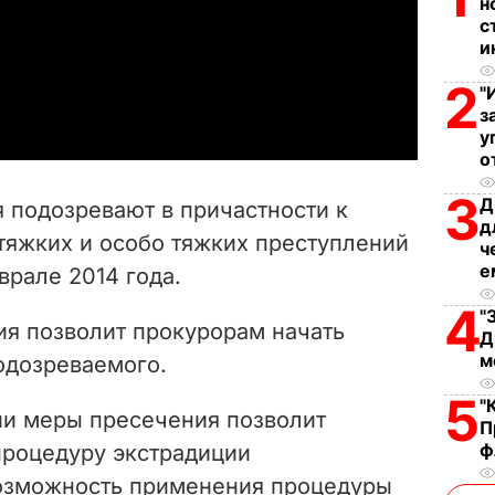
н
с
l
и
a
2
"
з
y
у
о
V
3
Д
 подозревают в причастности к
д
i
тяжких и особо тяжких преступлений
ч
е
врале 2014 года.
d
4
"
e
я позволит прокурорам начать
Д
м
одозреваемого.
o
5
"
ии меры пресечения позволит
П
ф
роцедуру экстрадиции
возможность применения процедуры