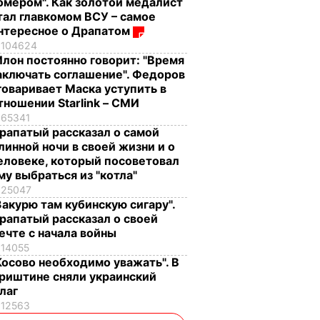
омером". Как золотой медалист
тал главкомом ВСУ – самое
нтересное о Драпатом
104624
Илон постоянно говорит: "Время
аключать соглашение". Федоров
говаривает Маска уступить в
тношении Starlink – СМИ
65341
рапатый рассказал о самой
линной ночи в своей жизни и о
еловеке, который посоветовал
му выбраться из "котла"
25047
Закурю там кубинскую сигару".
рапатый рассказал о своей
ечте с начала войны
14055
Косово необходимо уважать". В
риштине сняли украинский
лаг
12563