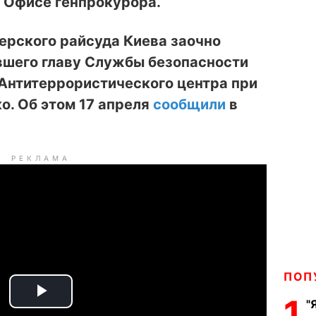
в Офисе генпрокурора.
ерского райсуда Киева заочно
вшего главу Службы безопасности
 Антитеррористического центра при
о. Об этом 17 апреля
сообщили
в
РЕКЛАМА
ПОП
1
P
"