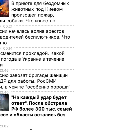
В приюте для бездомных
животных под Киевом
произошел пожар,
ли собаки. Что известно
, 00.21
сии началась волна арестов
водителей беспилотников. Что
стно
, 00.14
сменится прохладой. Какой
 погода в Украине в течение
ли
23.46
сию завозят бригады женщин
НДР для работы. РосСМИ
и, в чем те "особенно хороши"
23.40
"На каждый удар будет
ответ". После обстрела
РФ более 300 тыс. семей
ссе и области остались без
а
23.02