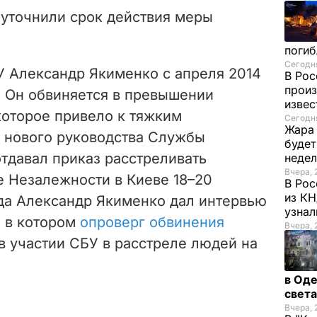
 уточнили срок действия меры
погиб
Сегодня
 Александр Якименко с апреля 2014
В Рос
произ
. Он обвиняется в превышении
изве
оторое привело к тяжким
Сегодня
Жара 
 нового руководства Службы
будет
тдавал приказ расстреливать
неде
Вчера, 
 Незалежности в Киеве 18–20
В Рос
из К
ода Александр Якименко дал интервью
узнал
 в котором
опроверг обвинения
Вчера, 
в участии СБУ в расстреле людей на
в Оде
свет
Вчера, 