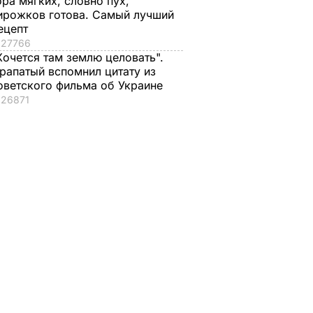
ора мягких, словно пух,
ирожков готова. Самый лучший
ецепт
27766
Хочется там землю целовать".
и
рапатый вспомнил цитату из
военных
оветского фильма об Украине
ком
26871
едовать
А В УКРАИНЕ