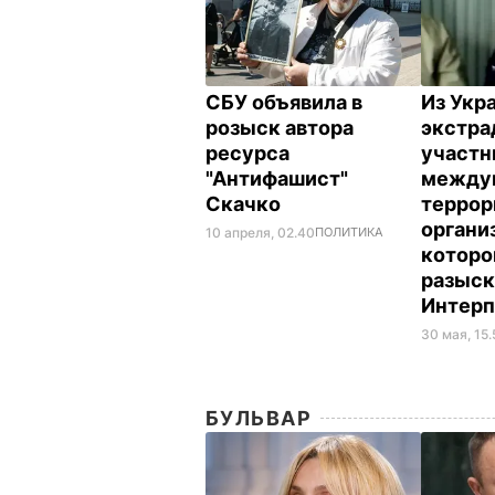
СБУ объявила в
Из Укр
розыск автора
экстра
ресурса
участн
"Антифашист"
между
Скачко
террор
органи
10 апреля, 02.40
ПОЛИТИКА
которо
разыск
Интерп
30 мая, 15.
БУЛЬВАР