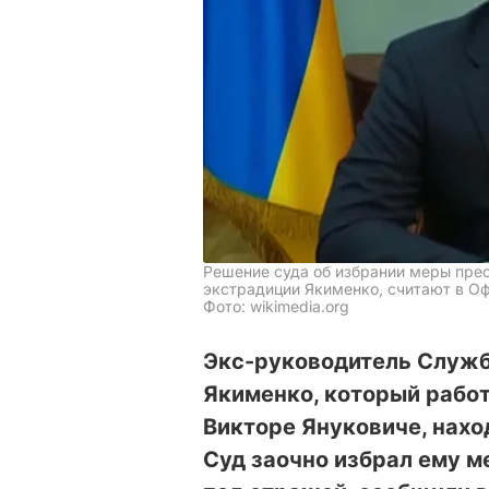
Решение суда об избрании меры пре
экстрадиции Якименко, считают в О
Фото: wikimedia.org
Экс-руководитель Служб
Якименко, который работ
Викторе Януковиче, наход
Суд заочно избрал ему м