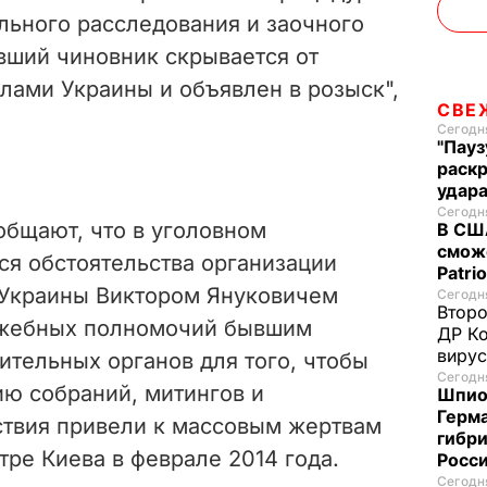
льного расследования и заочного
вший чиновник скрывается от
елами Украины и объявлен в розыск",
СВЕ
Сегодня
"Пауз
раск
удар
Сегодня
общают, что в уголовном
В США
смож
ся обстоятельства организации
Patri
 Украины Виктором Януковичем
Сегодня
Второ
ужебных полномочий бывшим
ДР Ко
вирус
ительных органов для того, чтобы
Сегодня
ию собраний, митингов и
Шпион
Герм
ствия привели к массовым жертвам
гибри
ре Киева в феврале 2014 года.
Росс
Сегодня