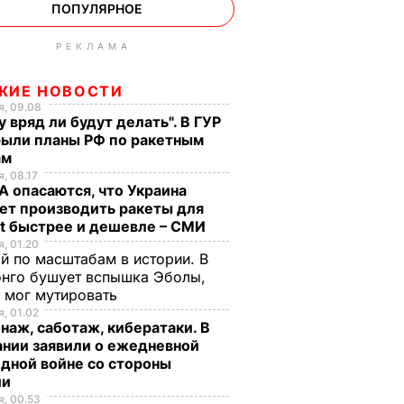
ПОПУЛЯРНОЕ
РЕКЛАМА
ЖИЕ НОВОСТИ
, 09.08
у вряд ли будут делать". В ГУР
рыли планы РФ по ракетным
ам
, 08.17
 опасаются, что Украина
ет производить ракеты для
ot быстрее и дешевле – СМИ
, 01.20
й по масштабам в истории. В
нго бушует вспышка Эболы,
 мог мутировать
, 01.02
аж, саботаж, кибератаки. В
ании заявили о ежедневной
дной войне со стороны
ии
, 00.53