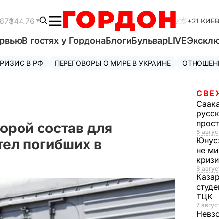
.67
$44.76
+21 КИЕВ
ервью
В гостях у Гордона
Блоги
Бульвар
LIVE
Экскл
РИЗИС В РФ
ПЕРЕГОВОРЫ О МИРЕ В УКРАИНЕ
ОТНОШЕН
СВЕ
Саак
русск
прос
орой состав для
8 авгус
Юнус
тел погибших в
не ми
криз
8 авгус
Каза
студе
ТЦК
7 авгус
Невз