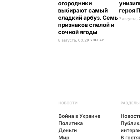
огородники
унизил
выбирают самый
героя 
сладкий арбуз. Семь
7 августа, 
признаков спелой и
сочной ягоды
8 августа, 00.21
БУЛЬВАР
НОВОСТИ
РАЗДЕЛЫ
Война в Украине
Новост
Политика
Публик
Деньги
интерв
Мир
В гостя