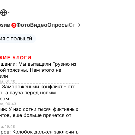
юзив
Фото
Видео
Опросы
Спецпроекты
Война в У
ИЯ С ПОЛЬШЕЙ
ЖИЕ БЛОГИ
ашвили:
Мы вытащили Грузию из
ой трясины. Нам этого не
тили
та, 01.40
:
Замороженный конфликт – это
р, а пауза перед новым
исом
та, 00.43
рин:
У нас сотни тысяч фиктивных
нтов, еще больше прячется от
та, 19.48
оров:
Колобок должен заключить