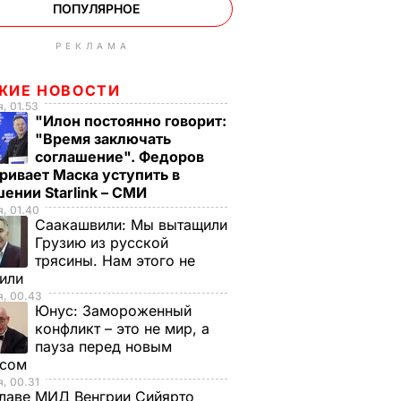
ПОПУЛЯРНОЕ
РЕКЛАМА
ЖИЕ НОВОСТИ
, 01.53
"Илон постоянно говорит:
"Время заключать
соглашение". Федоров
ривает Маска уступить в
ении Starlink – СМИ
, 01.40
Саакашвили:
Мы вытащили
Грузию из русской
трясины. Нам этого не
тили
я, 00.43
Юнус:
Замороженный
конфликт – это не мир, а
пауза перед новым
исом
, 00.31
лаве МИД Венгрии Сийярто