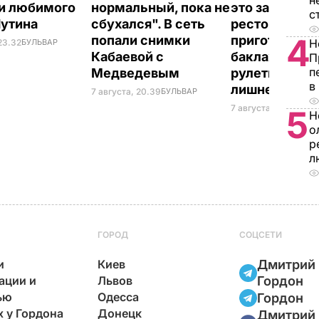
н
и любимого
нормальный, пока не
это закуска и
с
Путина
сбухался". В сеть
ресторана. К
4
попали снимки
приготовить
Н
23.32
БУЛЬВАР
Кабаевой с
баклажанны
П
п
Медведевым
рулетики без
в
лишнего жир
7 августа, 20.39
БУЛЬВАР
7 августа, 20.17
БУЛЬ
5
Н
о
р
л
ГОРОД
СОЦСЕТИ
и
Киев
Дмитрий
ации и
Львов
Гордон
ью
Одесса
Гордон
х у Гордона
Донецк
Дмитрий