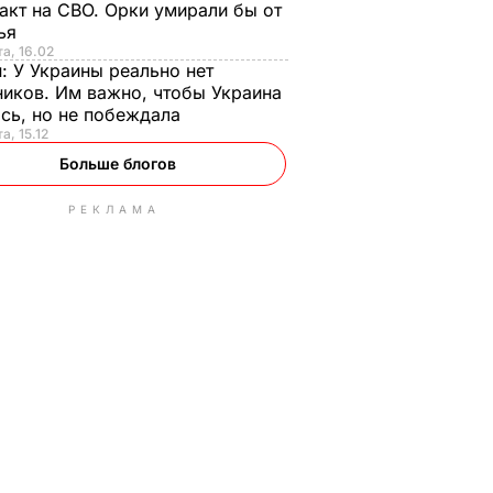
акт на СВО. Орки умирали бы от
тья
та, 16.02
н:
У Украины реально нет
иков. Им важно, чтобы Украина
сь, но не побеждала
а, 15.12
Больше блогов
РЕКЛАМА