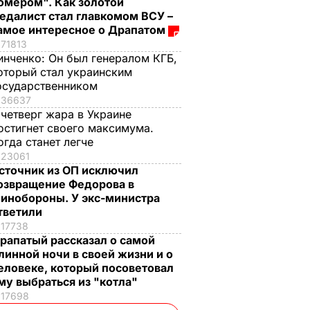
омером". Как золотой
едалист стал главкомом ВСУ –
амое интересное о Драпатом
71813
инченко:
Он был генералом КГБ,
оторый стал украинским
осударственником
36637
 четверг жара в Украине
остигнет своего максимума.
огда станет легче
23061
сточник из ОП исключил
озвращение Федорова в
инобороны. У экс-министра
тветили
17738
рапатый рассказал о самой
линной ночи в своей жизни и о
еловеке, который посоветовал
му выбраться из "котла"
17698