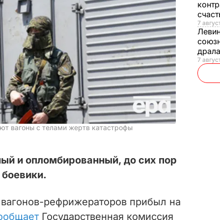
контр
счас
7 авгус
Леви
союзн
драла
7 август
ют вагоны с телами жертв катастрофы
ый и опломбированный, до сих пор
 боевики.
х вагонов-рефрижераторов прибыл на
ообщает
Государственная комиссия