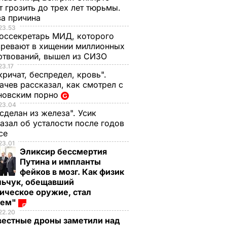
 грозить до трех лет тюрьмы.
ва причина
23.53
оссекретарь МИД, которого
ревают в хищении миллионных
ртвований, вышел из СИЗО
23.17
кричат, беспредел, кровь".
чев рассказал, как смотрел с
новским порно
23.04
 сделан из железа". Усик
азал об усталости после годов
ксе
23.01
Эликсир бессмертия
Путина и импланты
фейков в мозг. Как физик
льчук, обещавший
ическое оружие, стал
оем"
22.20
вестные дроны заметили над