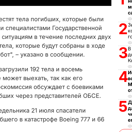
н
м
V
с
стят тела погибших, которые были
2
i
З
ии специалистами Государственной
к
ситуациям в течение последних двух
г
d
 тела, которые будут собраны в ходе
3
В
e
от", – указано в сообщении.
д
К
o
загрузили 192 тела и восемь
4
И
 может выехать, так как его
в
М
оскомиссия обсуждает с боевиками
о
бших через представителей ОБСЕ.
5
Д
д
едельника 21 июля спасатели
ч
бшего в катастрофе Boeing 777 и 66
е