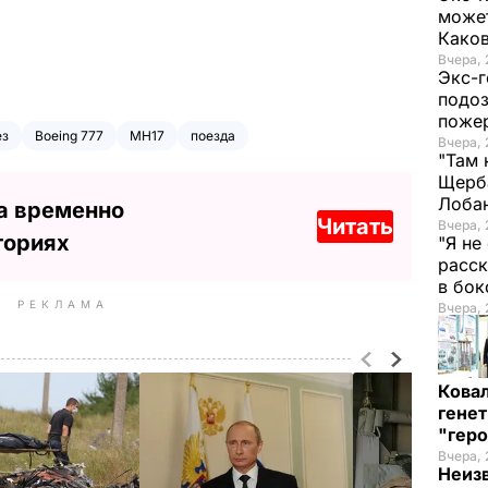
может
Како
Вчера, 
Экс-г
подоз
поже
ез
Boeing 777
MH17
поезда
Вчера, 
"Там 
Щерба
Лоба
а временно
Читать
Вчера, 
ториях
"Я не
расск
в бо
РЕКЛАМА
Вчера, 
Кова
генет
"гер
Вчера, 
Неиз