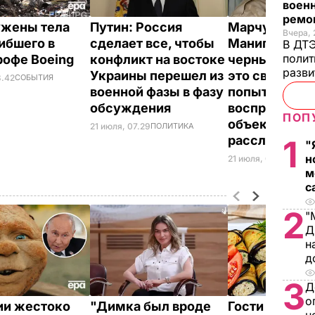
военн
ремон
жены тела
Путин: Россия
Марчук:
Вчера, 
гибшего в
сделает все, чтобы
Манипуляция
В ДТЭ
полит
рофе Boeing
конфликт на востоке
черными ящи
разви
Украины перешел из
это сверхоч
8.42
СОБЫТИЯ
военной фазы в фазу
попытки Рос
обсуждения
воспрепятств
ПОП
объективном
21 июля, 07.29
ПОЛИТИКА
расследова
1
"
н
21 июля, 00.29
СОБЫ
м
с
2
"
Д
н
д
3
Д
о
ии жестоко
"Димка был вроде
Гости думают