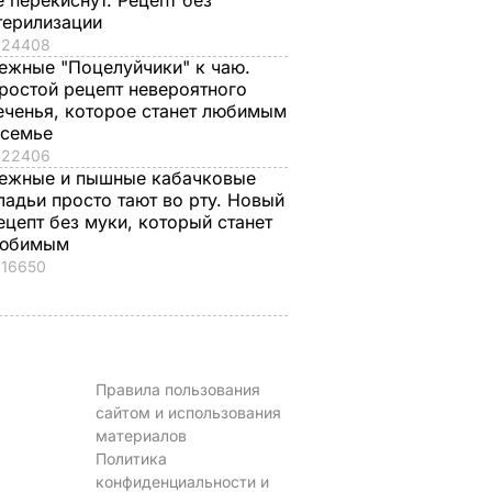
е перекиснут. Рецепт без
з
не буду". Драпатый
мукой – и целая гор
терилизации
ак
рассказал, какую
мягких, словно пух,
24408
 нежные
профессию выбрал
пирожков готова.
ежные "Поцелуйчики" к чаю.
е
его сын
Самый лучший
ростой рецепт невероятного
еченья, которое станет любимым
рецепт
7 августа, 19.44
БУЛЬВАР
 семье
а
7 августа, 18.16
БУЛЬВАР
22406
ВАР
ежные и пышные кабачковые
ладьи просто тают во рту. Новый
ецепт без муки, который станет
юбимым
16650
Правила пользования
сайтом и использования
материалов
Политика
конфиденциальности и