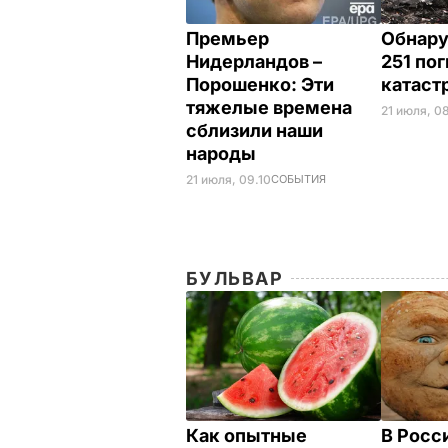
Премьер
Обнару
Нидерландов –
251 по
Порошенко: Эти
катаст
тяжелые времена
21 июля, 0
сблизили наши
народы
21 июля, 09.10
СОБЫТИЯ
БУЛЬВАР
Как опытные
В Росс