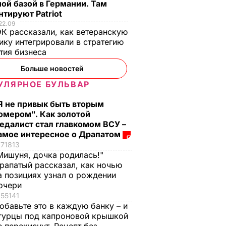
ой базой в Германии. Там
тируют Patriot
"Кто пересечет и
22.09
 с
нарушит мой приказ,
К рассказали, как ветеранскую
ику интегрировали в стратегию
ками –
будет адекватно", –
тия бизнеса
евидные
боевик "ДНР"
сии
выгнал миссию
Больше новостей
овать
ОБСЕ с места
УЛЯРНОЕ БУЛЬВАР
у
авиакатастрофы.
нию
Видео
Я не привык быть вторым
омером". Как золотой
ТИЯ
20 июля, 23.47
СОБЫТИЯ
едалист стал главкомом ВСУ –
амое интересное о Драпатом
71813
Мишуня, дочка родилась!"
рапатый рассказал, как ночью
а позициях узнал о рождении
очери
55141
обавьте это в каждую банку – и
гурцы под капроновой крышкой
, что
"Ничего навязывать
Смешайте это с