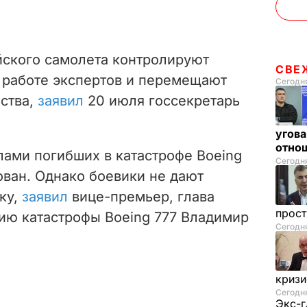
ского самолета контролируют
СВЕ
 работе экспертов и перемещают
Сегодня
ства,
заявил
20 июля госсекретарь
угова
отнош
лами погибших в катастрофе Boeing
Сегодня
ован. Однако боевики не дают
ку,
заявил
вице-премьер, глава
прос
ию катастрофы Boeing 777 Владимир
Сегодн
криз
Сегодня
Экс-г