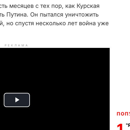
ть месяцев с тех пор, как Курская
ть Путина. Он пытался уничтожить
й, но спустя несколько лет война уже
РЕКЛАМА
P
ПОП
l
1
"