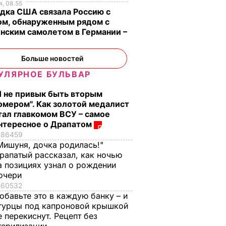
, 08.55
дка США связала Россию с
ом, обнаруженным рядом с
нским самолетом в Германии –
Больше новостей
УЛЯРНОЕ БУЛЬВАР
Я не привык быть вторым
омером". Как золотой медалист
тал главкомом ВСУ – самое
нтересное о Драпатом
86459
Мишуня, дочка родилась!"
рапатый рассказал, как ночью
а позициях узнал о рождении
очери
60532
обавьте это в каждую банку – и
гурцы под капроновой крышкой
е перекиснут. Рецепт без