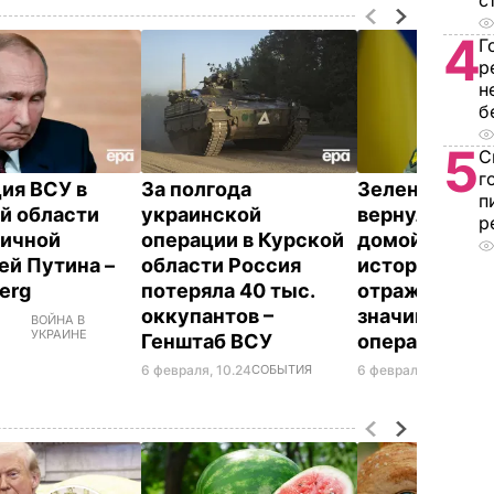
с
4
Г
р
н
б
5
С
г
ия ВСУ в
За полгода
Зеленский: 
п
й области
украинской
вернули войн
р
личной
операции в Курской
домой – в РФ.
ей Путина –
области Россия
истории буде
erg
потеряла 40 тыс.
отражена
оккупантов –
значимость 
ВОЙНА В
УКРАИНЕ
Генштаб ВСУ
операции
6 февраля, 10.24
СОБЫТИЯ
6 февраля, 18.55
СОБ