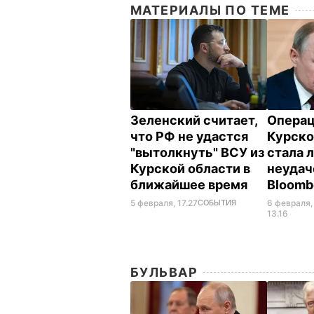
МАТЕРИАЛЫ ПО ТЕМЕ
Зеленский считает,
Операц
что РФ не удастся
Курско
"вытолкнуть" ВСУ из
стала 
Курской области в
неудач
ближайшее время
Bloomb
5 февраля, 17.27
СОБЫТИЯ
6 февраля,
13.16
БУЛЬВАР