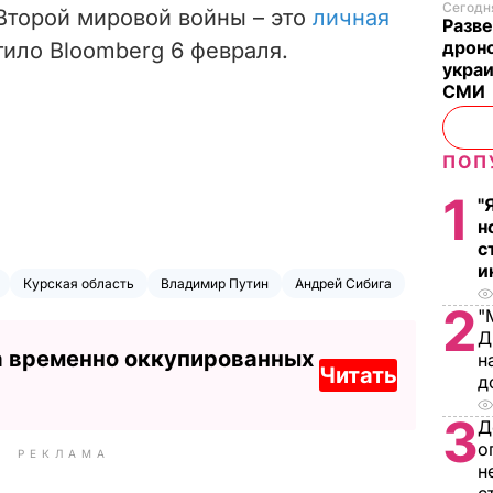
Сегодня
Второй мировой войны – это
личная
Разве
дрон
тило Bloomberg 6 февраля.
украи
СМИ
ПОП
1
"
н
с
и
Курская область
Владимир Путин
Андрей Сибига
2
"
Д
а временно оккупированных
н
Читать
д
3
Д
о
РЕКЛАМА
н