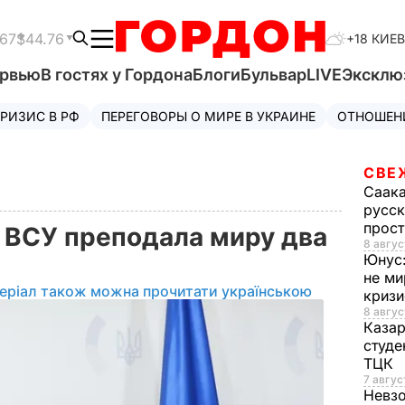
.67
$44.76
+18 КИЕВ
ервью
В гостях у Гордона
Блоги
Бульвар
LIVE
Эксклю
РИЗИС В РФ
ПЕРЕГОВОРЫ О МИРЕ В УКРАИНЕ
ОТНОШЕН
СВЕ
Саак
русск
прос
 ВСУ преподала миру два
8 авгус
Юнус
не ми
еріал також можна прочитати українською
криз
8 авгус
Каза
студе
ТЦК
7 авгус
Невз