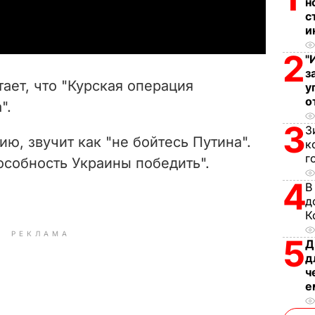
a
н
с
и
y
2
"
V
з
ает, что "Курская операция
у
i
о
".
3
d
З
ию, звучит как "не бойтесь Путина".
к
г
e
пособность Украины победить".
4
В
o
д
К
РЕКЛАМА
5
Д
д
ч
е