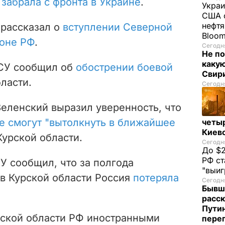
,
забрала с фронта в Украине
.
Украи
США о
нефтя
 рассказал о
вступлении Северной
Bloo
роне РФ
.
Сегодня
Не по
каку
ВСУ сообщил об
обострении боевой
Свир
ласти.
Сегодня
Зеленский выразил уверенность, что
е смогут "вытолкнуть в ближайшее
четы
Киев
Курской области.
Сегодня
До $2
РФ ст
У сообщил, что за полгода
"выи
в Курской области Россия
потеряла
Сегодня
Бывш
расск
Пути
рской области РФ иностранными
пере