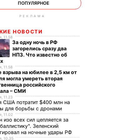
ПОПУЛЯРНОЕ
РЕКЛАМА
ЖИЕ НОВОСТИ
, 11.58
За одну ночь в РФ
загорелись сразу два
НПЗ. Что известно об
ах
, 11.58
 взрыва на юбилее в 2,5 км от
я могла умереть вторая
твенница российского
рала – СМИ
, 11.23
 США потратит $400 млн на
ры для борьбы с дронами
, 11.02
н изо всех сил цепляется за
баллистику". Зеленский
гировал на ночные удары РФ
, 10.35