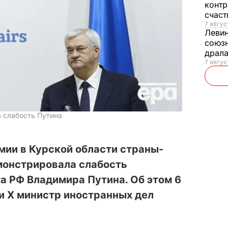
контр
счас
7 авгус
Леви
союзн
драла
7 август
а слабость Путина
мии в Курской области страны-
монстрировала слабость
а РФ Владимира Путина. Об этом 6
и X министр иностранных дел