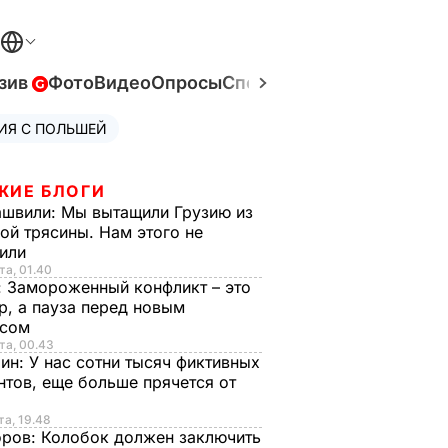
зив
Фото
Видео
Опросы
Спецпроекты
Война в Ук
ИЯ С ПОЛЬШЕЙ
ЖИЕ БЛОГИ
ашвили:
Мы вытащили Грузию из
ой трясины. Нам этого не
тили
та, 01.40
:
Замороженный конфликт – это
р, а пауза перед новым
исом
та, 00.43
рин:
У нас сотни тысяч фиктивных
нтов, еще больше прячется от
та, 19.48
оров:
Колобок должен заключить