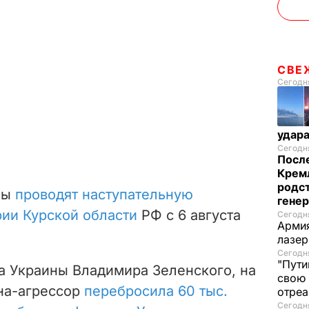
СВЕ
Сегодня
удар
Сегодня
После
Кремл
родс
ны
проводят наступательную
гене
ии Курской области
РФ с 6 августа
Сегодня
Армия
лазе
Сегодня
"Пути
а Украины Владимира Зеленского, на
свою 
на-агрессор
перебросила 60 тыс.
отреа
Сегодня