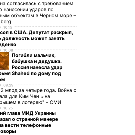
на согласилась с требованием
 нанесении ударов по
ным объектам в Черном море –
mberg
, 10.15
сол в США. Депутат раскрыл,
ю должность может занять
иденко
, 10.08
Погибли мальчик,
бабушка и дедушка.
Россия нанесла удар
рьмя Shahed по дому под
ом
, 09.29
2 млрд за четыре года. Война с
ала для Ким Чен Ына
грышем в лотерею" – СМИ
, 10.25
ий глава МИД Украины
азал о странной манере
на вести телефонные
говоры