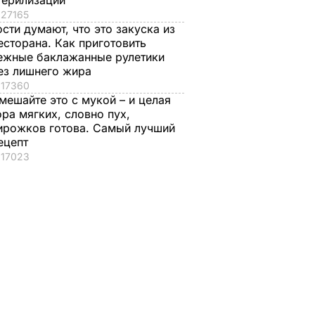
терилизации
27165
ости думают, что это закуска из
есторана. Как приготовить
ежные баклажанные рулетики
ез лишнего жира
17360
мешайте это с мукой – и целая
ора мягких, словно пух,
Мы
ирожков готова. Самый лучший
у
ецепт
 В
17023
т
Курской
ЫТИЯ