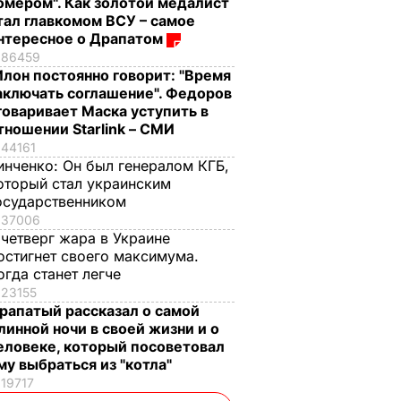
омером". Как золотой медалист
тал главкомом ВСУ – самое
нтересное о Драпатом
86459
Илон постоянно говорит: "Время
аключать соглашение". Федоров
говаривает Маска уступить в
тношении Starlink – СМИ
44161
инченко:
Он был генералом КГБ,
оторый стал украинским
осударственником
37006
 четверг жара в Украине
остигнет своего максимума.
огда станет легче
23155
рапатый рассказал о самой
линной ночи в своей жизни и о
еловеке, который посоветовал
му выбраться из "котла"
19717