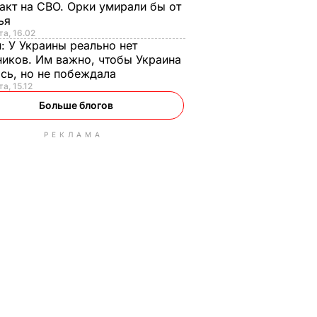
акт на СВО. Орки умирали бы от
тья
та, 16.02
н:
У Украины реально нет
иков. Им важно, чтобы Украина
сь, но не побеждала
а, 15.12
Больше блогов
РЕКЛАМА