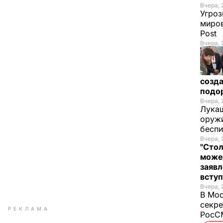
Вчера, 
Угроз
миров
Post
Вчера, 
созда
подо
Вчера, 
Лукаш
оружи
бесп
Вчера, 
"Стол
може
заявл
всту
Вчера, 
В Мос
секре
РЕКЛАМА
РосСМ