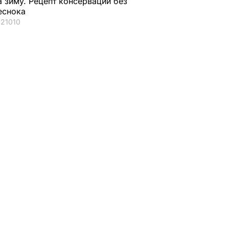
а зиму. Рецепт консервации без
еснока
21010