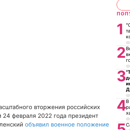
ПОП
1
"
т
к
2
В
в
г
3
"
д
и
Д
4
В
асштабного вторжения российских
р
х
м 24 февраля 2022 года президент
5
еленский
объявил военное положение
С