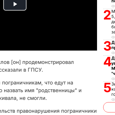
п
P
2
М
5
l
д
б
a
з
3
Д
y
п
V
4
Д
слов [он] продемонстрировал
у
i
М
ссказали в ГПСУ.
"
d
 пограничникам, что едут на
5
З
к
e
о назвать имя "родственницы" и
г
живала, не смогли.
o
тельств правонарушения пограничники