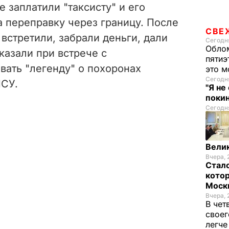
е заплатили "таксисту" и его
а переправку через границу. После
СВЕ
 встретили, забрали деньги, дали
Сегодня
Облом
казали при встрече с
пятиэ
вать "легенду" о похоронах
это м
Сегодня
ПСУ.
"Я не
покин
Сегодня
Велик
Вчера, 
Стало
котор
Моск
Вчера, 
В чет
своег
легч