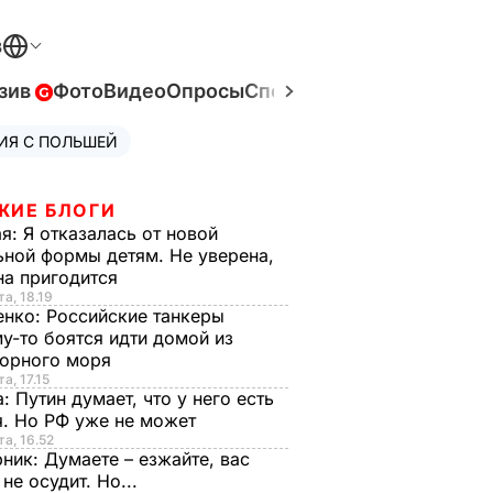
В
зив
Фото
Видео
Опросы
Спецпроекты
Война в Ук
ИЯ С ПОЛЬШЕЙ
ЖИЕ БЛОГИ
ая:
Я отказалась от новой
ной формы детям. Не уверена,
на пригодится
та, 18.19
енко:
Российские танкеры
у-то боятся идти домой из
орного моря
а, 17.15
а:
Путин думает, что у него есть
. Но РФ уже не может
та, 16.52
рник:
Думаете – езжайте, вас
 не осудит. Но...