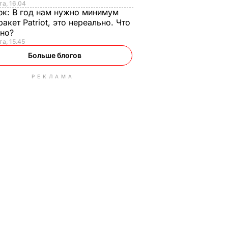
та, 16.04
юк:
В год нам нужно минимум
ракет Patriot, это нереально. Что
ьно?
та, 15.45
Больше блогов
РЕКЛАМА