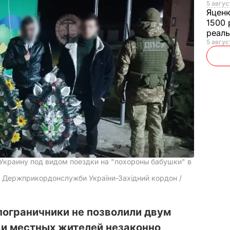
5 авгус
Яцен
1500 
реал
5 авгус
Украину под видом поездки на "похороны бабушки" в
ня Держприкордонслужби України-Західний кордон /
пограничники не позволили двум
и местных жителей незаконно