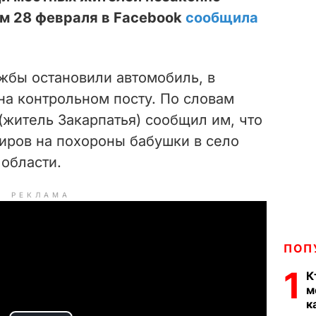
ом 28 февраля в Facebook
сообщила
жбы остановили автомобиль, в
на контрольном посту. По словам
(житель Закарпатья) сообщил им, что
жиров на похороны бабушки в село
области.
РЕКЛАМА
ПОП
1
К
м
к