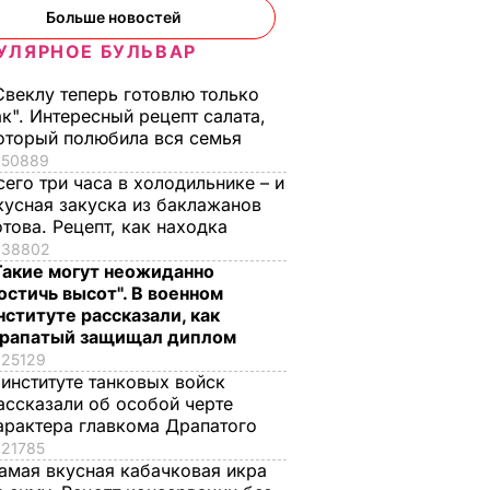
Больше новостей
УЛЯРНОЕ БУЛЬВАР
Свеклу теперь готовлю только
ак". Интересный рецепт салата,
оторый полюбила вся семья
50889
сего три часа в холодильнике – и
кусная закуска из баклажанов
отова. Рецепт, как находка
38802
Такие могут неожиданно
остичь высот". В военном
нституте рассказали, как
рапатый защищал диплом
25129
 институте танковых войск
ассказали об особой черте
арактера главкома Драпатого
21785
амая вкусная кабачковая икра