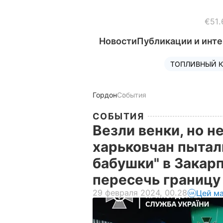
€51.
Новости
Публикации и инт
ТОПЛИВНЫЙ К
Гордон
События
СОБЫТИЯ
Везли венки, но н
харьковчан пытал
бабушки" в Закарп
пересечь границу
29 февраля 2024, 00.28
Цей ма