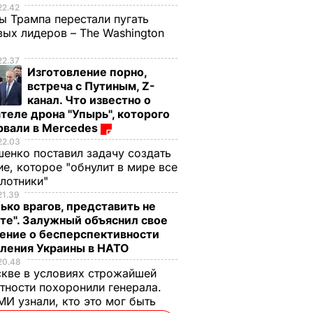
22.42
ы Трампа перестали пугать
ых лидеров – The Washington
22.37
Изготовление порно,
встреча с Путиным, Z-
канал. Что известно о
теле дрона "Упырь", которого
рвали в Mercedes
22.03
енко поставил задачу создать
е, которое "обнулит в мире все
илотники"
21.39
ько врагов, представить не
те". Залужный объяснил свое
ение о бесперспективности
пления Украины в НАТО
20.48
кве в условиях строжайшей
тности похоронили генерала.
И узнали, кто это мог быть