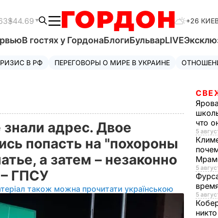
63
$44.69
+26 КИЕ
ервью
В гостях у Гордона
Блоги
Бульвар
LIVE
Эксклю
РИЗИС В РФ
ПЕРЕГОВОРЫ О МИРЕ В УКРАИНЕ
ОТНОШЕН
СВЕ
Яров
школь
что о
е знали адрес. Двое
5 авгус
Клим
ись попасть на "похороны
почем
атье, а затем – незаконно
Мрам
5 август
 – ГПСУ
Фурс
время
теріал також можна прочитати українською
5 авгус
Кобе
никто