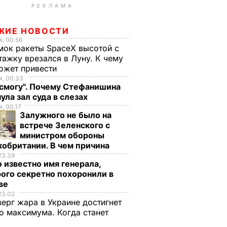
РЕКЛАМА
ЖИЕ НОВОСТИ
, 00.56
ок ракеты SpaceX высотой с
тажку врезался в Луну. К чему
ожет привести
, 00.33
 смогу". Почему Стефанишина
ула зал суда в слезах
, 00.17
Залужного не было на
встрече Зеленского с
министром обороны
обритании. В чем причина
23.39
 известно имя генерала,
ого секретно похоронили в
ве
23.02
верг жара в Украине достигнет
о максимума. Когда станет
е