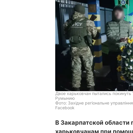
Двое харьковчан пытались покинуть 
Румынию
Фото: Західне регіональне управлін
Facebook
В Закарпатской области 
харьковчанам при помощ