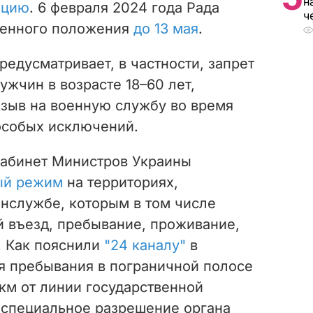
н
ацию
. 6 февраля 2024 года Рада
ч
оенного положения
до 13 мая
.
едусматривает, в частности, запрет
ужчин в возрасте 18–60 лет,
зыв на военную службу во время
особых исключений.
Кабинет Министров Украины
ый режим
на территориях,
нслужбе, которым в том числе
 въезд, пребывание, проживание,
 Как пояснили
"24 каналу"
в
я пребывания в пограничной полосе
км от линии государственной
 специальное разрешение органа