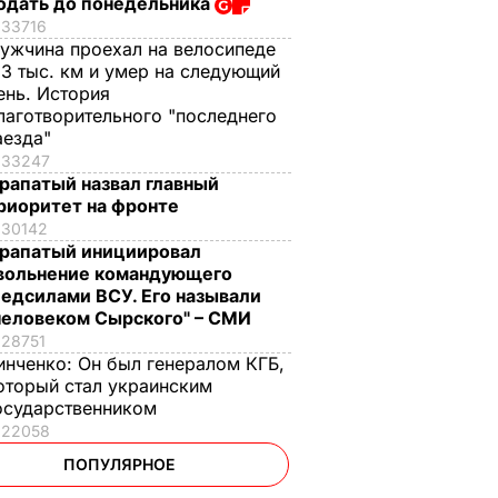
одать до понедельника
33716
ужчина проехал на велосипеде
,3 тыс. км и умер на следующий
ень. История
лаготворительного "последнего
аезда"
33247
рапатый назвал главный
риоритет на фронте
30142
рапатый инициировал
вольнение командующего
едсилами ВСУ. Его называли
человеком Сырского" – СМИ
28751
инченко:
Он был генералом КГБ,
оторый стал украинским
осударственником
22058
ПОПУЛЯРНОЕ