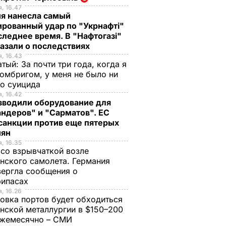
, 16.47
ия нанесла самый
рованный удар по "Укрнафті"
следнее время. В "Нафтогазі"
азали о последствиях
, 16.43
тый: За почти три года, когда я
омбригом, у меня не было ни
го суицида
, 16.42
зводили оборудование для
ндеров" и "Сарматов". ЕС
санкции против еще пятерых
иян
, 16.35
со взрывчаткой возле
нского самолета. Германия
ергла сообщения о
рипасах
, 16.26
овка портов будет обходиться
нской металлургии в $150–200
ежемесячно – СМИ