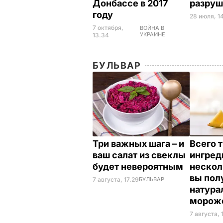
Донбассе в 2017
разру
году
28 июля, 1
7 октября,
ВОЙНА В
УКРАИНЕ
13.34
БУЛЬВАР
Три важных шага – и
Всего 
ваш салат из свеклы
ингред
будет невероятным
нескол
вы пол
7 августа, 17.29
БУЛЬВАР
натура
морож
7 августа, 