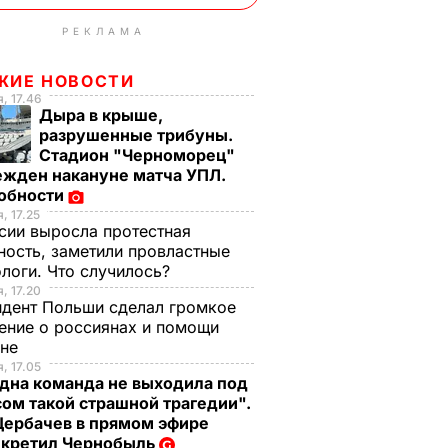
РЕКЛАМА
ЖИЕ НОВОСТИ
, 17.46
Дыра в крыше,
разрушенные трибуны.
Стадион "Черноморец"
ежден накануне матча УПЛ.
обности
, 17.25
сии выросла протестная
ность, заметили провластные
логи. Что случилось?
, 17.20
дент Польши сделал громкое
ение о россиянах и помощи
ине
, 17.05
дна команда не выходила под
ом такой страшной трагедии".
Щербачев в прямом эфире
екретил Чернобыль