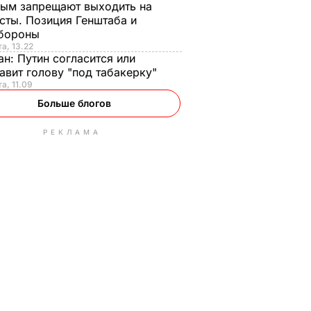
ым запрещают выходить на
сты. Позиция Генштаба и
бороны
та, 13.22
ан:
Путин согласится или
авит голову "под табакерку"
та, 11.09
Больше блогов
РЕКЛАМА