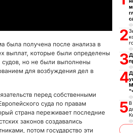
н
м
a
г
с
y
2
З
V
к
г
ма была получена после анализа в
i
ех выплат, которые были определены
3
Д
п
судов, но не были выполнены
d
ованием для возбуждения дел в
4
Д
e
у
М
o
"
язательств перед собственными
5
вропейского суда по правам
В
д
торый страна переживает последние
К
истских законов создавались
тниками, потом государство эти