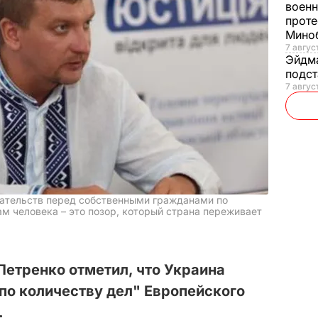
военн
проте
Мино
7 авгус
Эйдм
подст
7 авгус
зательств перед собственными гражданами по
м человека – это позор, который страна переживает
етренко отметил, что Украина
 по количеству дел" Европейского
.