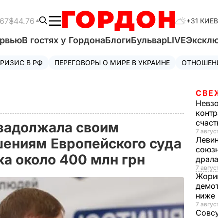
.67
$44.76
+31 КИЕВ
ервью
В гостях у Гордона
Блоги
Бульвар
LIVE
Экскл
РИЗИС В РФ
ПЕРЕГОВОРЫ О МИРЕ В УКРАИНЕ
ОТНОШЕН
СВЕ
Невз
контр
счас
задолжала своим
7 авгус
Леви
ениям Европейского суда
союзн
ка около 400 млн грн
драла
7 август
Жори
демот
ниже
7 авгус
Совс