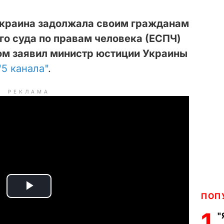
краина задолжала своим гражданам
о суда по правам человека (ЕСПЧ)
том заявил министр юстиции Украины
"5 канала"
.
РЕКЛАМА
P
ПОП
1
"
l