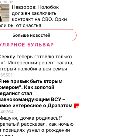
, 16.02
Невзоров:
Колобок
должен заключить
контракт на СВО. Орки
ли бы от счастья
Больше новостей
УЛЯРНОЕ БУЛЬВАР
Свеклу теперь готовлю только
ак". Интересный рецепт салата,
оторый полюбила вся семья
65591
Я не привык быть вторым
омером". Как золотой
едалист стал
лавнокомандующим ВСУ –
амое интересное о Драпатом
аина
Минюст: ЕСПЧ
Новиков: Защита
49764
Ч
разъединил иски
будет подавать
Мишуня, дочка родилась!"
рапатый рассказал, как ночью
ротив
Украины против РФ,
апелляцию и жалоб
а позициях узнал о рождении
касающиеся
в ЕСПЧ на приговор