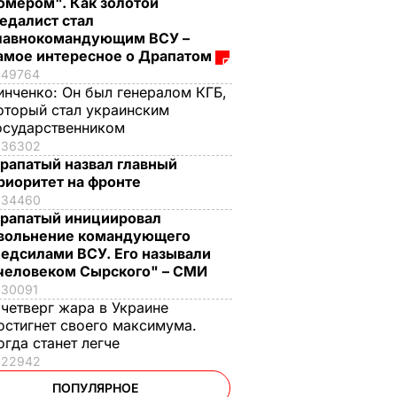
омером". Как золотой
едалист стал
лавнокомандующим ВСУ –
амое интересное о Драпатом
49764
инченко:
Он был генералом КГБ,
оторый стал украинским
осударственником
36302
рапатый назвал главный
риоритет на фронте
34460
рапатый инициировал
вольнение командующего
едсилами ВСУ. Его называли
человеком Сырского" – СМИ
30091
 четверг жара в Украине
остигнет своего максимума.
огда станет легче
22942
ПОПУЛЯРНОЕ