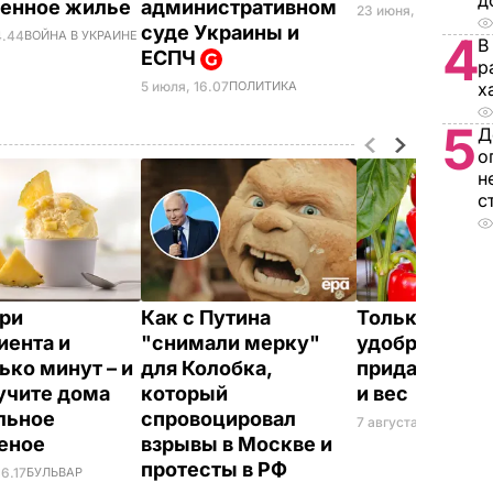
д
шенное жилье
административном
23 июня, 21.23
СОБЫ
суде Украины и
4
4.44
ВОЙНА В УКРАИНЕ
В
ЕСПЧ
р
х
5 июля, 16.07
ПОЛИТИКА
5
Д
о
н
с
три
Как с Путина
Только такие
иента и
"снимали мерку"
удобрения в 
ько минут – и
для Колобка,
придадут пер
учите дома
который
и вес
льное
спровоцировал
7 августа, 15.24
БУЛЬ
еное
взрывы в Москве и
протесты в РФ
16.17
БУЛЬВАР