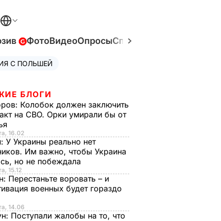
юзив
Фото
Видео
Опросы
Спецпроекты
Война в У
ИЯ С ПОЛЬШЕЙ
ЖИЕ БЛОГИ
оров:
Колобок должен заключить
акт на СВО. Орки умирали бы от
тья
та, 16.02
н:
У Украины реально нет
иков. Им важно, чтобы Украина
сь, но не побеждала
а, 15.12
н:
Перестаньте воровать – и
ивация военных будет гораздо
та, 14.06
ун:
Поступали жалобы на то, что