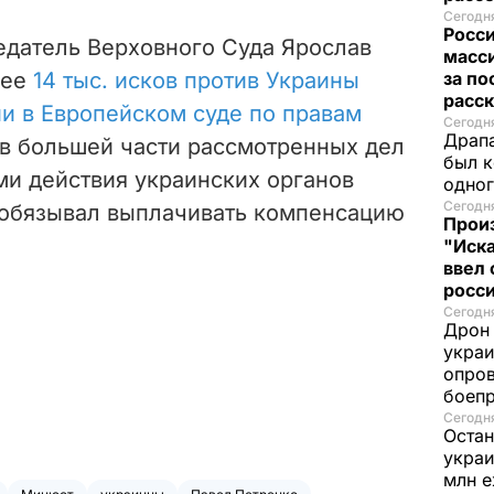
Сегодня
Росс
едатель Верховного Суда Ярослав
масси
лее
14 тыс. исков против Украины
за по
расск
ии в Европейском суде по правам
Сегодня
Драпа
 в
большей части рассмотренных дел
был к
ми действия украинских органов
одно
Сегодня
 обязывал выплачивать компенсацию
Прои
"Иска
ввел 
росс
Сегодня
Дрон 
украи
опров
боеп
Сегодня
Остан
украи
млн 