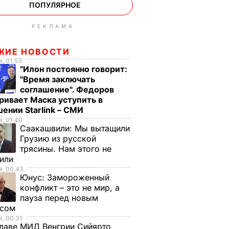
ПОПУЛЯРНОЕ
РЕКЛАМА
ЖИЕ НОВОСТИ
, 01.53
"Илон постоянно говорит:
"Время заключать
соглашение". Федоров
ривает Маска уступить в
ении Starlink – СМИ
, 01.40
Саакашвили:
Мы вытащили
Грузию из русской
трясины. Нам этого не
тили
, 00.43
Юнус:
Замороженный
конфликт – это не мир, а
пауза перед новым
исом
, 00.31
лаве МИД Венгрии Сийярто