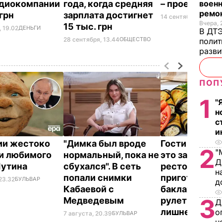
диокомпании
года, когда средняя
– проект бю
военн
ремон
 грн
зарплата достигнет
14 сентября, 19.24
П
Вчера, 
15 тыс. грн
, 19.02
ДЕНЬГИ
В ДТЭ
28 сентября, 13.44
ОБЩЕСТВО
полит
разви
ПОП
1
"
н
с
и
ии жестоко
"Димка был вроде
Гости думают
2
"
и любимого
нормальный, пока не
это закуска и
Д
Путина
сбухался". В сеть
ресторана. К
н
попали снимки
приготовить
23.32
БУЛЬВАР
д
Кабаевой с
баклажанны
3
Медведевым
рулетики без
Д
лишнего жир
о
7 августа, 20.39
БУЛЬВАР