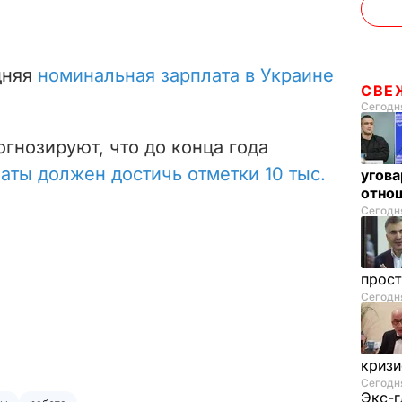
дняя
номинальная зарплата в Украине
СВЕ
Сегодня
гнозируют, что до конца года
аты должен достичь отметки 10 тыс.
угова
отнош
Сегодня
прос
Сегодня
криз
Сегодня
Экс-г