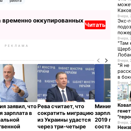
цы
работа
может
Како
Вчера, 
а временно оккупированных
Экс-г
Читать
подоз
поже
Вчера, 
"Там 
РЕКЛАМА
Щерба
Лоба
Вчера, 
"Я не
расск
в бо
Вчера, 
Кова
ия заявил, что
Рева считает, что
Минимальна
генет
я зарплата в
сократить миграцию
зарплата в Ук
"гер
альной
из Украины удастся
2019 года бу
Вчера, 
твенной
через три-четыре
составлять 4
Неиз