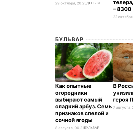
телера
29 октября, 20.25
ДЕНЬГИ
– 8300
22 октября
БУЛЬВАР
Как опытные
В Росс
огородники
унизил
выбирают самый
героя 
сладкий арбуз. Семь
7 августа, 
признаков спелой и
сочной ягоды
8 августа, 00.21
БУЛЬВАР