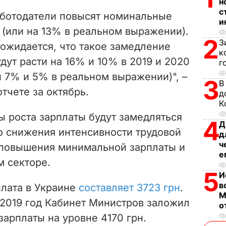
V
н
с
работодатели повысят номинальные
и
i
 (или на 13% в реальном выражении).
2
З
ожидается, что такое замедление
d
к
дут расти на 16% и 10% в 2019 и 2020
г
e
и 7% и 5% в реальном выражении)", –
3
В
тчете за октябрь.
o
д
К
ы роста зарплаты будут замедляться
4
Д
 снижения интенсивности трудовой
д
ч
 повышения минимальной зарплаты и
е
м секторе.
5
И
в
лата в Украине
составляет 3723 грн
.
М
 2019 год Кабинет Министров заложил
о
арплаты на уровне 4170 грн.