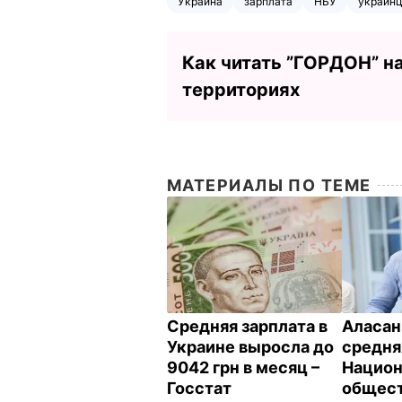
Украина
зарплата
НБУ
украин
Как читать ”ГОРДОН” н
территориях
МАТЕРИАЛЫ ПО ТЕМЕ
Средняя зарплата в
Аласан
Украине выросла до
средня
9042 грн в месяц –
Национ
Госстат
общес