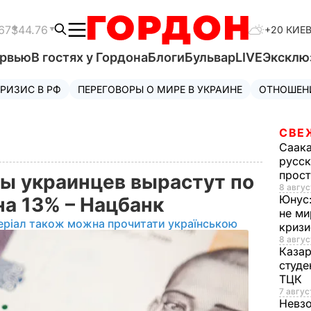
67
$44.76
+20 КИЕ
ервью
В гостях у Гордона
Блоги
Бульвар
LIVE
Эксклю
РИЗИС В РФ
ПЕРЕГОВОРЫ О МИРЕ В УКРАИНЕ
ОТНОШЕН
СВЕ
Саак
русск
прос
ы украинцев вырастут по
8 авгус
Юнус
на 13% – Нацбанк
не ми
еріал також можна прочитати українською
криз
8 авгус
Каза
студе
ТЦК
7 авгус
Невз