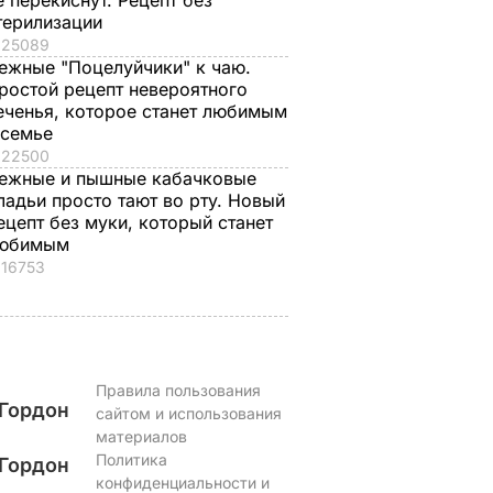
е перекиснут. Рецепт без
ВАР
терилизации
25089
ежные "Поцелуйчики" к чаю.
ростой рецепт невероятного
еченья, которое станет любимым
 семье
22500
ежные и пышные кабачковые
ладьи просто тают во рту. Новый
ецепт без муки, который станет
юбимым
16753
Правила пользования
Гордон
сайтом и использования
материалов
Политика
Гордон
конфиденциальности и