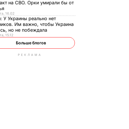
акт на СВО. Орки умирали бы от
тья
та, 16.02
н:
У Украины реально нет
иков. Им важно, чтобы Украина
сь, но не побеждала
а, 15.12
Больше блогов
РЕКЛАМА