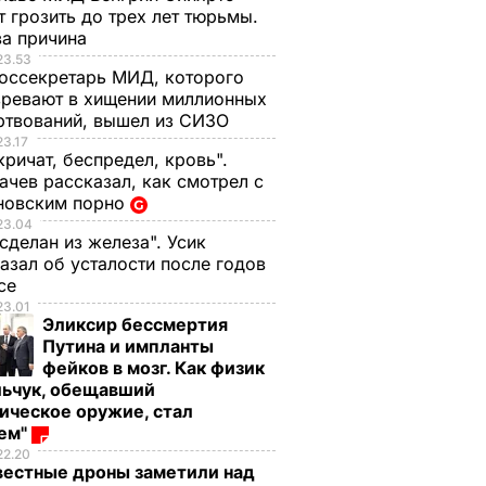
 грозить до трех лет тюрьмы.
ва причина
23.53
оссекретарь МИД, которого
ревают в хищении миллионных
ртвований, вышел из СИЗО
23.17
кричат, беспредел, кровь".
чев рассказал, как смотрел с
новским порно
23.04
 сделан из железа". Усик
азал об усталости после годов
ксе
23.01
Эликсир бессмертия
Путина и импланты
фейков в мозг. Как физик
льчук, обещавший
я
Гриневич: Зарплата
ическое оружие, стал
раине с
учителя в Украине
оем"
дет
ниже, чем средняя
22.20
173 грн
по рынку труда.
вестные дроны заметили над