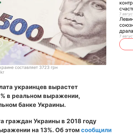
контр
счас
7 авгус
Леви
союзн
драла
7 август
краине составляет 3723 грн
ckr
плата украинцев вырастет
5% в реальном выражении,
льном банке Украины.
а граждан Украины в 2018 году
ыражении на 13%. Об этом
сообщили