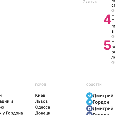
н
7 августа, 20.17
БУЛЬ
с
4
Н
П
п
в
5
Н
о
р
л
ГОРОД
СОЦСЕТИ
и
Киев
Дмитрий 
ации и
Львов
Гордон
ью
Одесса
Дмитрий 
х у Гордона
Донецк
Гордон