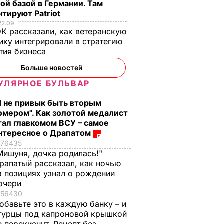
джета
Поэтому трудно
ой базой в Германии. Там
тируют Patriot
привлечь молодежь
ОЛИТИКА
22.09
11 сентября, 20.44
ОБЩЕСТВО
К рассказали, как ветеранскую
ику интегрировали в стратегию
тия бизнеса
Больше новостей
УЛЯРНОЕ БУЛЬВАР
Я не привык быть вторым
омером". Как золотой медалист
тал главкомом ВСУ – самое
нтересное о Драпатом
76435
, что
"Ничего навязывать
Смешайте это с
Мишуня, дочка родилась!"
з
не буду". Драпатый
мукой – и целая гор
рапатый рассказал, как ночью
ак
рассказал, какую
мягких, словно пух,
а позициях узнал о рождении
 нежные
профессию выбрал
пирожков готова.
очери
е
его сын
Самый лучший
56430
рецепт
обавьте это в каждую банку – и
7 августа, 19.44
БУЛЬВАР
а
гурцы под капроновой крышкой
7 августа, 18.16
БУЛЬВАР