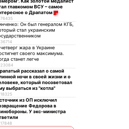
омером". Как золотой медалист
тал главкомом ВСУ – самое
нтересное о Драпатом
76435
инченко:
Он был генералом КГБ,
оторый стал украинским
осударственником
36714
 четверг жара в Украине
остигнет своего максимума.
огда станет легче
23084
рапатый рассказал о самой
линной ночи в своей жизни и о
еловеке, который посоветовал
му выбраться из "котла"
18325
сточник из ОП исключил
озвращение Федорова в
инобороны. У экс-министра
тветили
17848