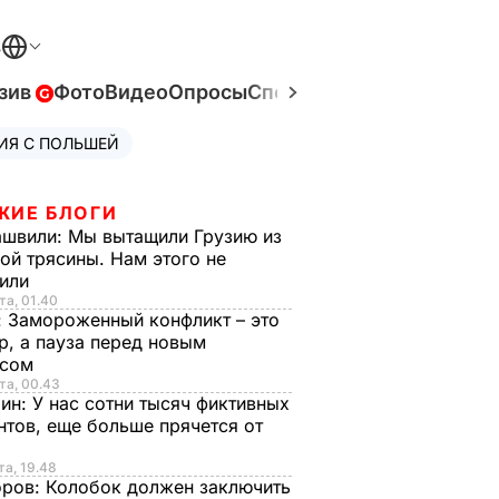
В
зив
Фото
Видео
Опросы
Спецпроекты
Война в Ук
ИЯ С ПОЛЬШЕЙ
ЖИЕ БЛОГИ
ашвили:
Мы вытащили Грузию из
ой трясины. Нам этого не
тили
та, 01.40
:
Замороженный конфликт – это
р, а пауза перед новым
исом
та, 00.43
рин:
У нас сотни тысяч фиктивных
нтов, еще больше прячется от
та, 19.48
оров:
Колобок должен заключить