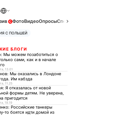
В
зив
Фото
Видео
Опросы
Спецпроекты
Война в Ук
ИЯ С ПОЛЬШЕЙ
ЖИЕ БЛОГИ
р:
Мы можем позаботиться о
только сами, как и в начале
-го
та, 13.01
анов:
Мы оказались в Лондоне
года. Им кабзда
та, 11.25
ая:
Я отказалась от новой
ной формы детям. Не уверена,
на пригодится
та, 18.19
енко:
Российские танкеры
у-то боятся идти домой из