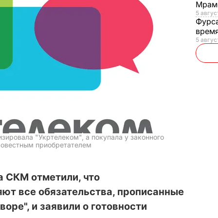
Мрам
5 август
Фурс
время
5 авгус
изировала "Укртелеком", а покупала у законного
осовестным приобретателем
а СКМ отметили, что
яют все обязательства, прописанные
оре", и заявили о готовности