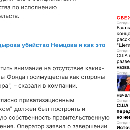
ства по исполнению
ельств.
СВЕ
Сегодня
Взятк
конце
расск
дырова убийство Немцова и как это
"Шег
Сегодня
США 
разве
назв
тить внимание на отсутствие каких-
Сегодня
ны Фонда госимущества как стороны
ра", – сказали в компании.
начал
огласно приватизационным
Сегодня
США 
ком" должен был построить и
перед
ную собственность правительственную
но н
Сегодня
ения. Оператор заявил о завершении
Исто