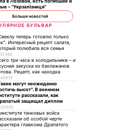
ла в Лозовой, есть погибшие и
ые – "Укрзалізниця"
Больше новостей
УЛЯРНОЕ БУЛЬВАР
Свеклу теперь готовлю только
ак". Интересный рецепт салата,
оторый полюбила вся семья
57382
сего три часа в холодильнике – и
кусная закуска из баклажанов
отова. Рецепт, как находка
40610
Такие могут неожиданно
остичь высот". В военном
нституте рассказали, как
рапатый защищал диплом
26346
 институте танковых войск
ассказали об особой черте
арактера главкома Драпатого