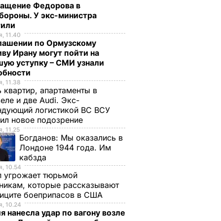
ращение Федорова в
бороны. У экс-министра
тили
, 11.40
глашении по Ормузскому
ву Ирану могут пойти на
ую уступку – СМИ узнали
обности
, 11.38
 квартир, апартаменты в
еле и две Audi. Экс-
ндующий логистикой ВС ВСУ
ил новое подозрение
, 11.25
Богданов:
Мы оказались в
Лондоне 1944 года. Им
кабзда
, 10.54
п угрожает тюрьмой
никам, которые рассказывают
фиците боеприпасов в США
, 10.24
я нанесла удар по вагону возле