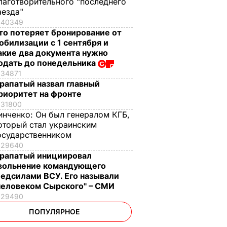
лаготворительного "последнего
аезда"
40349
то потеряет бронирование от
обилизации с 1 сентября и
акие два документа нужно
одать до понедельника
34871
рапатый назвал главный
риоритет на фронте
31800
инченко:
Он был генералом КГБ,
оторый стал украинским
осударственником
29640
рапатый инициировал
вольнение командующего
едсилами ВСУ. Его называли
человеком Сырского" – СМИ
29490
ПОПУЛЯРНОЕ