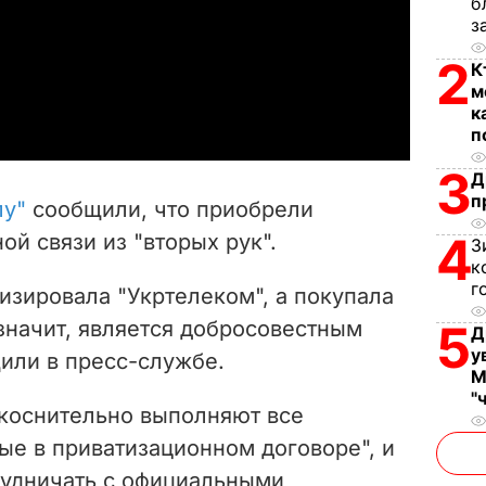
б
з
l
2
К
a
м
к
y
п
3
V
Д
п
лу"
сообщили, что приобрели
i
4
й связи из "вторых рук".
З
к
d
г
изировала "Укртелеком", а покупала
e
 значит, является добросовестным
5
Д
у
или в пресс-службе.
o
М
"
укоснительно выполняют все
ые в приватизационном договоре", и
рудничать с официальными