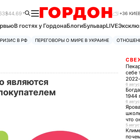
63
$44.69
+36 КИЕ
ервью
В гостях у Гордона
Блоги
Бульвар
LIVE
Эксклю
РИЗИС В РФ
ПЕРЕГОВОРЫ О МИРЕ В УКРАИНЕ
ОТНОШЕН
СВЕ
Пека
себе 
2022
то являются
6 авгус
Богд
покупателем
1944 
6 авгус
Яров
школь
что о
5 авгус
Клим
почем