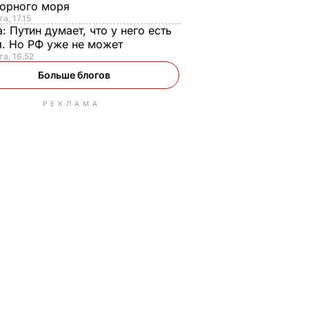
орного моря
а, 17.15
а:
Путин думает, что у него есть
. Но РФ уже не может
та, 16.52
Больше блогов
РЕКЛАМА