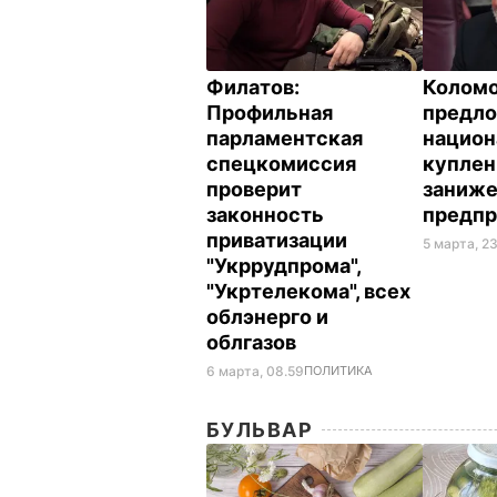
Филатов:
Колом
Профильная
предл
парламентская
национ
спецкомиссия
куплен
проверит
заниже
законность
предп
приватизации
5 марта, 23
"Укррудпрома",
"Укртелекома", всех
облэнерго и
облгазов
6 марта, 08.59
ПОЛИТИКА
БУЛЬВАР