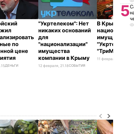
5
С
н
ч
ойский
"Укртелеком": Нет
В Крыму
ожил
никаких оснований
национализи
ализировать
для
имущество
ные по
"национализации"
"Укртелекома
нной цене
имущества
"ТриМоб"
риятия
компании в Крыму
11 февраля, 12.09
СО
.15
ДЕНЬГИ
12 февраля, 21.18
СОБЫТИЯ