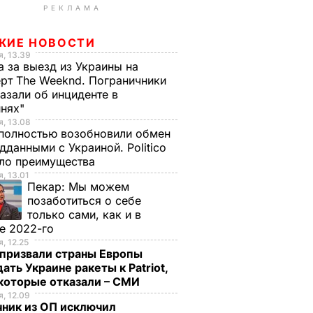
РЕКЛАМА
ЖИЕ НОВОСТИ
, 13.39
а за выезд из Украины на
рт The Weeknd. Пограничники
азали об инциденте в
инях"
, 13.08
полностью возобновили обмен
дданными с Украиной. Politico
ало преимущества
, 13.01
Пекар:
Мы можем
позаботиться о себе
только сами, как и в
е 2022-го
, 12.25
призвали страны Европы
ать Украине ракеты к Patriot,
екоторые отказали – СМИ
, 12.09
чник из ОП исключил