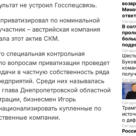
возв
ультат не устроил Госспецсвязь.
Мино
отве
" приватизировал по номинальной
Сегодня
В со
участник – австрийская компания
проли
ала этот актив СКМ.
больш
подр
Сегодня
что специальная контрольная
Шесть
Буков
по вопросам приватизации проведет
кома
дачи в частную собственность ряда
получ
редприятий. Среди них называлась
Сегодня
м глава Днепропетровской областной
трации, бизнесмен Игорь
Сегодня
национализировать купленные по
Трам
источ
ственные компании.
о де
Сегодня
Росси