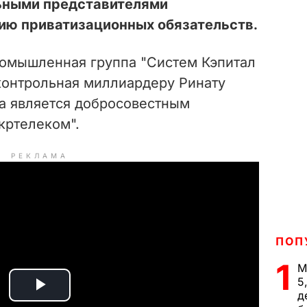
ьными представителями
нию приватизационных обязательств.
омышленная группа "Систем Кэпитал
онтрольная миллиардеру Ринату
на является добросовестным
кртелеком".
РЕКЛАМА
ПОП
1
М
5
д
P