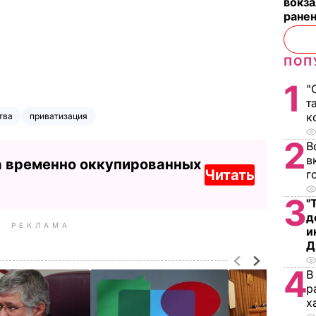
вокза
ранен
ПОП
1
"
т
к
тва
приватизация
2
В
в
а временно оккупированных
Читать
г
3
"
д
РЕКЛАМА
и
Д
4
В
р
х