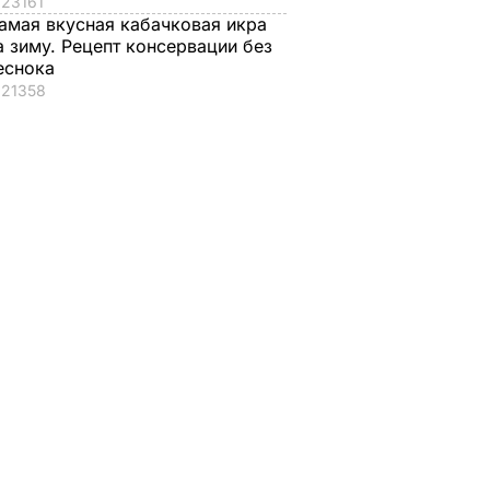
23161
амая вкусная кабачковая икра
а зиму. Рецепт консервации без
еснока
21358
ровали
" и
БЫТИЯ