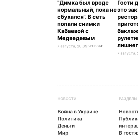
"Димка был вроде
Гости 
нормальный, пока не
это зак
сбухался". В сеть
рестор
попали снимки
пригот
Кабаевой с
бакла
Медведевым
рулети
лишне
7 августа, 20.39
БУЛЬВАР
7 августа, 
НОВОСТИ
РАЗДЕЛЫ
Война в Украине
Новост
Политика
Публик
Деньги
интерв
Мир
В гостя