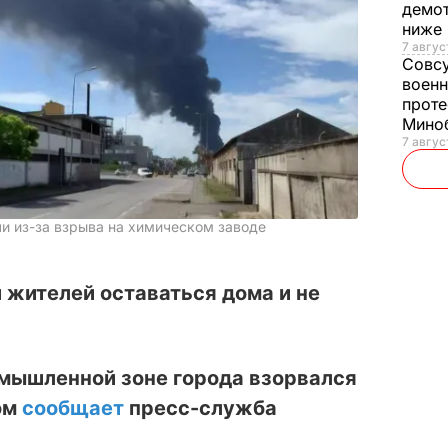
демот
ниже
7 авгус
Совс
военн
проте
Мино
7 авгус
ли из-за взрыва на химическом заводе
 жителей оставаться дома и не
омышленной зоне города взорвался
ом
сообщает
пресс-служба