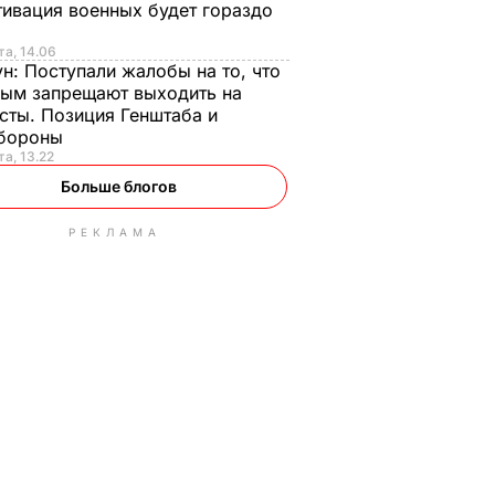
ивация военных будет гораздо
та, 14.06
ун:
Поступали жалобы на то, что
ым запрещают выходить на
сты. Позиция Генштаба и
бороны
та, 13.22
Больше блогов
РЕКЛАМА