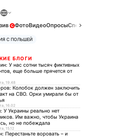
В
зив
Фото
Видео
Опросы
Спецпроекты
Война в Ук
ИЯ С ПОЛЬШЕЙ
ЖИЕ БЛОГИ
рин:
У нас сотни тысяч фиктивных
нтов, еще больше прячется от
та, 19.48
оров:
Колобок должен заключить
акт на СВО. Орки умирали бы от
тья
та, 16.02
н:
У Украины реально нет
иков. Им важно, чтобы Украина
сь, но не побеждала
а, 15.12
н:
Перестаньте воровать – и