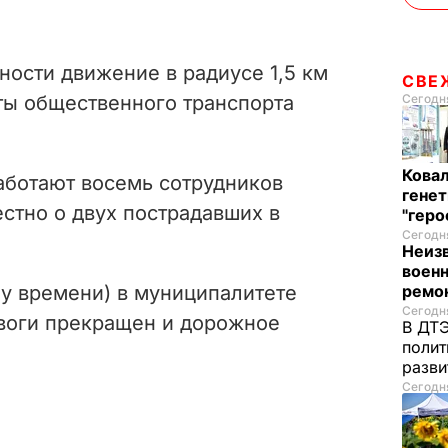
ности движение в радиусе 1,5 км
СВЕ
Сегодня
ы общественного транспорта
Кова
аботают восемь сотрудников
генет
стно о двух пострадавших в
"гер
Сегодня
Неиз
военн
ремон
ому времени) в муниципалитете
Сегодня
евоги прекращен и дорожное
В ДТЭ
полит
разви
Сегодня