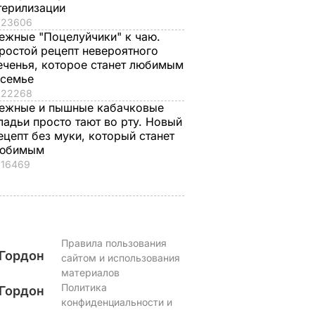
о с
Три важных шага – и
Тину Кароль,
терилизации
ая гора
ваш салат из свеклы
которая "впервые в
23606
ежные "Поцелуйчики" к чаю.
о пух,
будет невероятным
жизни расслабилас
ростой рецепт невероятного
ова.
и поверила
7 августа, 17.29
БУЛЬВАР
еченья, которое станет любимым
ий
чувствам", вызвали
 семье
на допрос. Что
22268
произошло
ВАР
ежные и пышные кабачковые
ладьи просто тают во рту. Новый
7 августа, 17.28
БУЛЬВАР
ецепт без муки, который станет
юбимым
16469
Правила пользования
Гордон
сайтом и использования
материалов
Политика
Гордон
конфиденциальности и