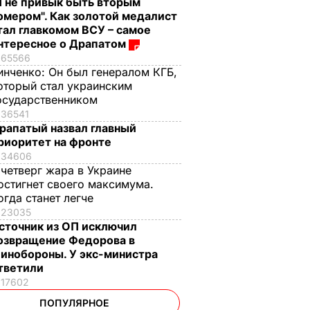
Я не привык быть вторым
омером". Как золотой медалист
тал главкомом ВСУ – самое
нтересное о Драпатом
65566
инченко:
Он был генералом КГБ,
оторый стал украинским
осударственником
36541
рапатый назвал главный
риоритет на фронте
34606
 четверг жара в Украине
остигнет своего максимума.
огда станет легче
23035
сточник из ОП исключил
озвращение Федорова в
инобороны. У экс-министра
тветили
17602
ПОПУЛЯРНОЕ