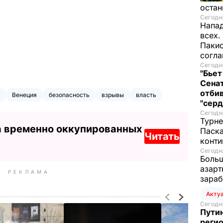
остан
Сегодня
Напад
всех.
Пакис
согл
Сегодня
"Бьет
Сенат
отбив
Венеция
безопасность
взрывы
власть
"серд
Сегодня
Турне
а временно оккупированных
Паска
Читать
конти
Сегодня
Больш
азарт
РЕКЛАМА
зараб
Акту
Сегодня
Путин
регио