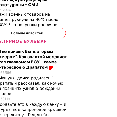
тают дроны – СМИ
, 20.16
жи военных товаров на
erries рухнули на 40% после
ВСУ. Что покупали россияне
ьтате
воде
Больше новостей
УЛЯРНОЕ БУЛЬВАР
Я не привык быть вторым
Р
омером". Как золотой медалист
тал главкомом ВСУ – самое
нтересное о Драпатом
65566
Мишуня, дочка родилась!"
рапатый рассказал, как ночью
а позициях узнал о рождении
очери
53119
обавьте это в каждую банку – и
гурцы под капроновой крышкой
е перекиснут. Рецепт без