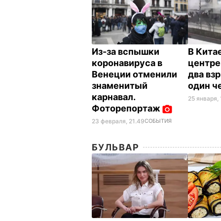
Из-за вспышки
В Кита
коронавируса в
центре
Венеции отменили
два взр
знаменитый
один ч
карнавал.
25 января, 
Фоторепортаж
23 февраля, 21.49
СОБЫТИЯ
БУЛЬВАР