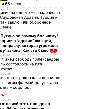
ки 55 человек
, 21.36
ение на одного – нападение на
 Саудовская Аравия, Турция и
тан заключили оборонное
ашение
, 21.34
 Путина по самому больному".
 принял "адские" санкции,
 поправку, которая угрожала
цу" закона. Как это было
, 21.28
 "Танец свободы" Александры
ль состоялось на пяти
нентах
, 20.45
инство игроков казино считают
ные игры формой досуга, а не
отка – соцопрос
ально
, 20.44
 стал избегать поездок в
ны РФ, куда регулярно