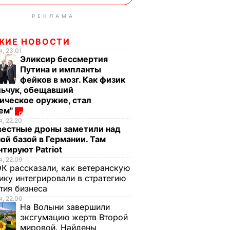
РЕКЛАМА
ЖИЕ НОВОСТИ
, 23.01
Эликсир бессмертия
Путина и импланты
фейков в мозг. Как физик
льчук, обещавший
ическое оружие, стал
оем"
, 22.20
вестные дроны заметили над
ой базой в Германии. Там
тируют Patriot
, 22.09
К рассказали, как ветеранскую
ику интегрировали в стратегию
тия бизнеса
, 22.00
На Волыни завершили
эксгумацию жертв Второй
мировой. Найдены