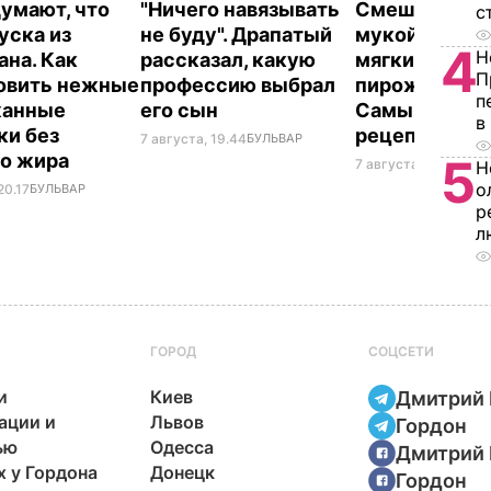
думают, что
"Ничего навязывать
Смешайте эт
с
уска из
не буду". Драпатый
мукой – и цел
4
Н
ана. Как
рассказал, какую
мягких, словн
П
овить нежные
профессию выбрал
пирожков гот
п
жанные
его сын
Самый лучш
в
ки без
рецепт
7 августа, 19.44
БУЛЬВАР
го жира
5
7 августа, 18.16
БУЛЬ
Н
о
20.17
БУЛЬВАР
р
л
ГОРОД
СОЦСЕТИ
и
Киев
Дмитрий 
ации и
Львов
Гордон
ью
Одесса
Дмитрий 
х у Гордона
Донецк
Гордон