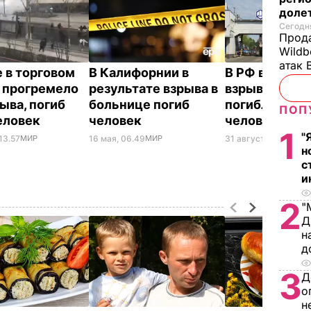
доле
Сегодня
Прода
Wildb
атак 
е в торговом
В Калифорнии в
В РФ в резул
 прогремело
результате взрыва в
взрыва на за
ыва, погиб
больнице погиб
погибли три
ПОП
еловек
человек
человека
1
"
13.57
МИР
16 мая, 06.49
МИР
31 августа, 11.31
МИ
н
с
и
2
"
Д
н
д
3
Д
о
н