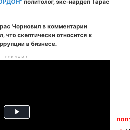
ОРДОН"
политолог, экс-нардеп Тарас
арас Чорновил в комментарии
л, что скептически относится к
ррупции в бизнесе.
РЕКЛАМА
P
ПОП