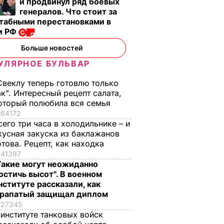
и продвинул ряд боевых
генералов. Что стоит за
табными перестановками в
и РФ
Больше новостей
УЛЯРНОЕ БУЛЬВАР
Свеклу теперь готовлю только
ак". Интересный рецепт салата,
оторый полюбила вся семья
64172
сего три часа в холодильнике – и
кусная закуска из баклажанов
отова. Рецепт, как находка
41397
Такие могут неожиданно
остичь высот". В военном
нституте рассказали, как
рапатый защищал диплом
27345
 институте танковых войск