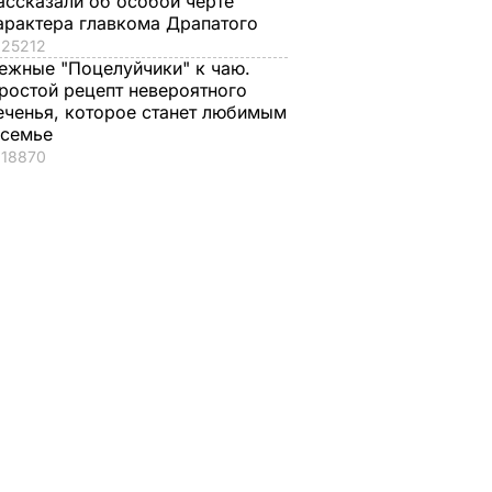
ассказали об особой черте
арактера главкома Драпатого
25212
ежные "Поцелуйчики" к чаю.
ростой рецепт невероятного
еченья, которое станет любимым
 семье
18870
ровести
ных о