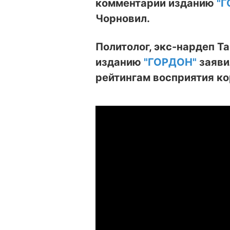
комментарии изданию
"Г
Чорновил.
Политолог, экс-нардеп Т
изданию
"ГОРДОН"
заяви
рейтингам восприятия ко