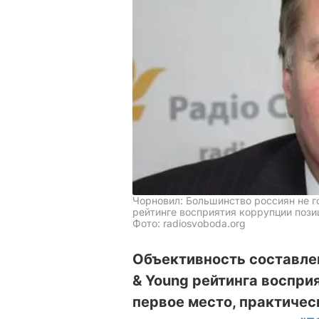
Чорновил: Большинство россиян не г
рейтинге восприятия коррупции пози
Фото: radiosvoboda.org
Объективность составлен
& Young рейтинга воспри
первое место, практичес