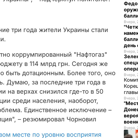
Федо
оруж
балл
Вчера, 
"Четк
дние три года жители Украины стали
намек
и.
балли
день 
Вчера, 
ютно коррумпированный "Нафтогаз"
Зеле
спец
юджету в 114 млрд грн. Сегодня же
опера
о быть дотационным. Более того, оно
Вчера, 
Комит
. Думаю, за последние три года в
Корец
и на верхах снизился где-то в 50
глав
Вчера, 
пции среди населения, наоборот,
"Мест
роблема. Единственное исключение –
Донец
вероя
иция", – резюмировал Чорновил
воен
Вчера, 
рвом месте по уровню восприятия