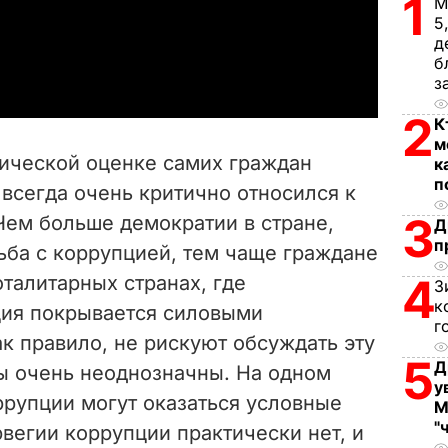
1
l
М
5
д
a
б
з
y
2
К
V
м
гической оценке самих граждан
к
i
п
 всегда очень критично относился к
3
Чем больше демократии в стране,
d
Д
п
ьба с коррупцией, тем чаще граждане
e
4
тоталитарных странах, где
З
к
ия покрывается силовыми
o
г
ак правило, не рискуют обсуждать эту
5
Д
сы очень неоднозначны. На одном
у
ррупции могут оказаться условные
М
"
вегии коррупции практически нет, и