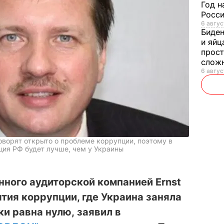
Год н
Росси
6 авгус
Биде
и яйц
прост
слож
6 авгус
оворят открыто о проблеме коррупции, поэтому в
ция РФ будет лучше, чем у Украины
ного аудиторской компанией Ernst
ятия коррупции, где Украина заняла
ки равна нулю, заявил в