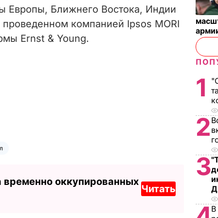
ны Европы, Ближнего Востока, Индии
масш
, проведенном компанией Ipsos MORI
арми
рмы Ernst & Young.
ПОП
1
"
т
к
2
В
в
г
л
3
"
д
и
а временно оккупированных
Читать
Д
4
В