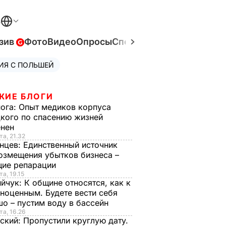
В
зив
Фото
Видео
Опросы
Спецпроекты
Война в Ук
ИЯ С ПОЛЬШЕЙ
ЖИЕ БЛОГИ
нога:
Опыт медиков корпуса
кого по спасению жизней
енен
та, 21.32
нцев:
Единственный источник
озмещения убытков бизнеса –
щие репарации
та, 19.15
ийчук:
К общине относятся, как к
ноценным. Будете вести себя
о – пустим воду в бассейн
та, 16.26
ский:
Пропустили круглую дату.