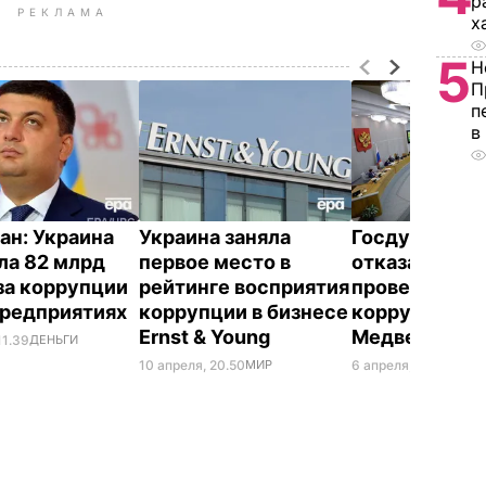
р
РЕКЛАМА
х
5
Н
П
п
в
ан: Украина
Украина заняла
Госдума РФ
ла 82 млрд
первое место в
отказалась п
-за коррупции
рейтинге восприятия
проверку дан
предприятиях
коррупции в бизнесе
коррупции
Ernst & Young
Медведева
11.39
ДЕНЬГИ
10 апреля, 20.50
МИР
6 апреля, 10.11
МИР