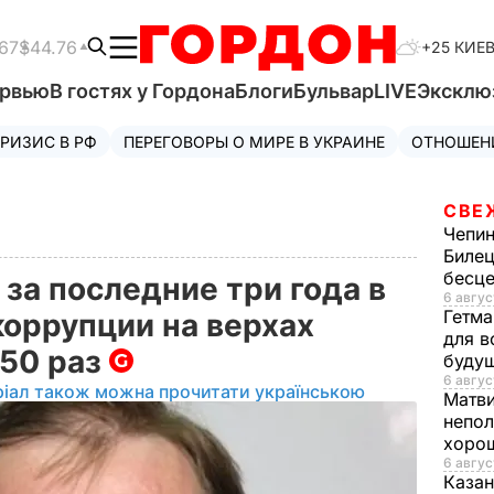
67
$44.76
+25 КИЕ
ервью
В гостях у Гордона
Блоги
Бульвар
LIVE
Эксклю
РИЗИС В РФ
ПЕРЕГОВОРЫ О МИРЕ В УКРАИНЕ
ОТНОШЕН
СВЕ
Чепи
Билец
бесц
за последние три года в
6 авгус
Гетма
коррупции на верхах
для в
 50 раз
буду
6 авгус
ріал також можна прочитати українською
Матв
непол
хорош
6 авгус
Казан