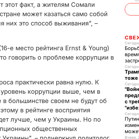
т этот факт, а жителям Сомали
 стране может казаться само собой
 них это способ выживания", –
СВЕ
Сегодня
16-е место рейтинга Ernst & Young)
Борьб
время
то говорить о проблеме коррупции в
застр
Сегодня
Трамп
тоже
роса практически равна нулю. К
Сегодня
"Войн
 уровень коррупции выше, чем в
пред
 в большинстве своем не будут об
с тре
"избе
этому в рейтинге восприятия
Сегодня
дет лучше, чем у Украины
. Но по
Путин
измен
рупционных общественных
може
т Украины", – подчеркнул политолог.
Вчера, 