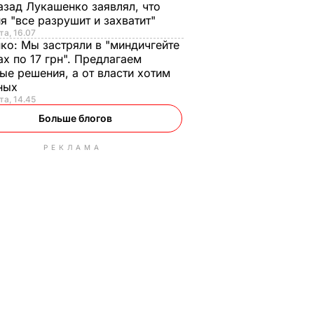
азад Лукашенко заявлял, что
я "все разрушит и захватит"
та, 16.07
нко:
Мы застряли в "миндичгейте
ах по 17 грн". Предлагаем
ые решения, а от власти хотим
ных
та, 14.45
Больше блогов
РЕКЛАМА