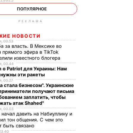
ПОПУЛЯРНОЕ
РЕКЛАМА
ЖИЕ НОВОСТИ
, 00.53
а за власть. В Мексике во
 прямого эфира в TikTok
елили известного блогера
, 00.44
 о Patriot для Украины: Нам
 нужны эти ракеты
, 00.27
а стала бизнесом". Украинские
приниматели получают письма
бованием заплатить, чтобы
жать атак Shahed"
, 00.03
 начал давить на Набиуллину и
ил тон общения. С чем это
т быть связано
23.40