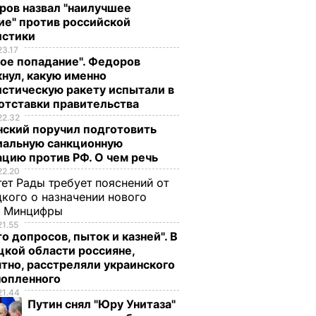
ров назвал "наилучшее
ие" против российской
истики
23.17
ое попадание". Федоров
нул, какую именно
стическую ракету испытали в
отставки правительства
22.32
нский поручил подготовить
иальную санкционную
цию против РФ. О чем речь
22.20
ет Рады требует пояснений от
кого о назначении нового
ы Минцифры
21.55
о допросов, пыток и казней". В
кой области россияне,
тно, расстреляли украинского
нопленного
21.44
Путин снял "Юру Унитаза"