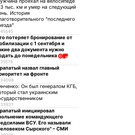
ужчина проехал на велосипеде
,3 тыс. км и умер на следующий
ень. История
лаготворительного "последнего
аезда"
45545
то потеряет бронирование от
обилизации с 1 сентября и
акие два документа нужно
одать до понедельника
35578
рапатый назвал главный
риоритет на фронте
34098
инченко:
Он был генералом КГБ,
оторый стал украинским
осударственником
33921
рапатый инициировал
вольнение командующего
едсилами ВСУ. Его называли
человеком Сырского" – СМИ
29925