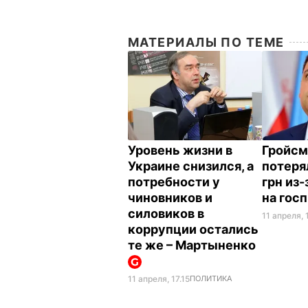
МАТЕРИАЛЫ ПО ТЕМЕ
Уровень жизни в
Гройсм
Украине снизился, а
потеря
потребности у
грн из
чиновников и
на гос
силовиков в
11 апреля, 
коррупции остались
те же – Мартыненко
11 апреля, 17.15
ПОЛИТИКА