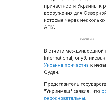
причастности Украины к 
вооружения для Северной 
которые через несколько 
АПУ.
В отчете международной 
International, опубликова
Украина причастна
к неза
Судан.
Представитель государст
"Укринмаш" заявил, что
о
безосновательны
.