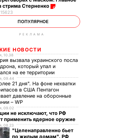
з стрима Стерненко
15623
ПОПУЛЯРНОЕ
РЕКЛАМА
ЖИЕ НОВОСТИ
, 10.38
рия вызвала украинского посла
 дрона, который упал и
ался на ее территории
, 09.44
олее 21 дня". На фоне нехватки
ипасов в США Пентагон
вает давление на оборонные
ании – WP
, 09.02
ции не исключают, что РФ
т применить ядерное оружие
, 08.23
"Целенаправленно бьет
по жилым домам". РФ