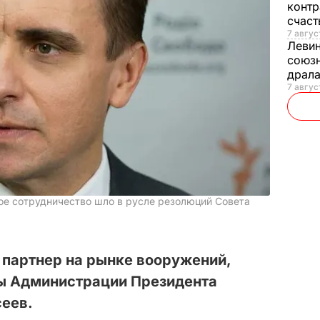
контр
счас
7 авгус
Леви
союзн
драла
7 август
ное сотрудничество шло в русле резолюций Совета
 партнер на рынке вооружений,
вы Администрации Президента
сеев.