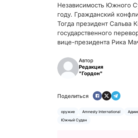
Независимость Южного Су
году.
Гражданский конфлик
Тогда президент Сальва 
государственного перевор
вице-президента Рика Ма
Автор
Редакция
"Гордон"
Поделиться
оружие
Amnesty International
Адми
Южный Судан