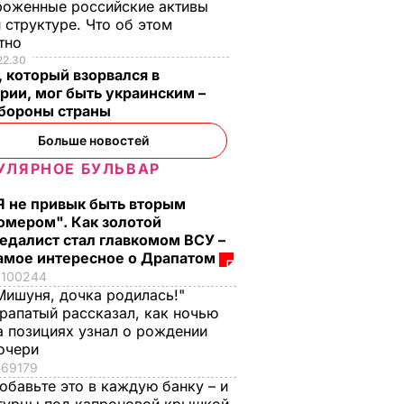
роженные российские активы
 структуре. Что об этом
стно
22.30
 который взорвался в
рии, мог быть украинским –
бороны страны
Больше новостей
УЛЯРНОЕ БУЛЬВАР
Я не привык быть вторым
омером". Как золотой
едалист стал главкомом ВСУ –
амое интересное о Драпатом
вили,
Климкин об
100244
"ничего
оборонительном
Мишуня, дочка родилась!"
рапатый рассказал, как ночью
аине,
оружии для
а позициях узнал о рождении
лять
Украины: Считаю,
очери
нское
что мы
69179
приближаемся к
обавьте это в каждую банку – и
этому решению
НА В