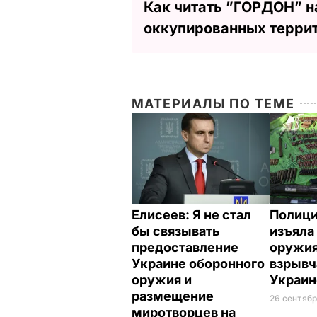
Как читать ”ГОРДОН” н
оккупированных терри
МАТЕРИАЛЫ ПО ТЕМЕ
Елисеев: Я не стал
Полици
бы связывать
изъяла
предоставление
оружия
Украине оборонного
взрывч
оружия и
Украи
размещение
26 сентябр
миротворцев на