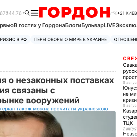
.67
$44.76
+21 КИЕВ
ервью
В гостях у Гордона
Блоги
Бульвар
LIVE
Эксклю
РИЗИС В РФ
ПЕРЕГОВОРЫ О МИРЕ В УКРАИНЕ
ОТНОШЕН
СВЕ
Саак
русск
прос
ия о незаконных поставках
8 авгус
Юнус
ия связаны с
не ми
 рынке вооружений
криз
8 авгус
теріал також можна прочитати українською
Каза
студе
ТЦК
7 авгус
Невз