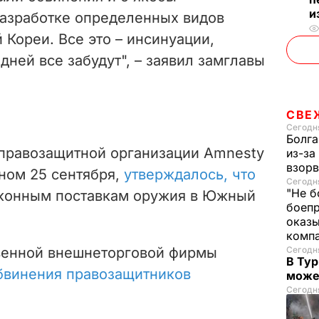
и
разработке определенных видов
Кореи. Все это – инсинуации,
дней все забудут", – заявил замглавы
СВЕ
Сегодня
Болга
правозащитной организации Amnesty
из-за
взорв
нном 25 сентября,
утверждалось, что
Сегодня
"Не б
конным поставкам оружия в Южный
боепр
оказы
комп
венной внешнеторговой фирмы
Сегодня
В Тур
бвинения правозащитников
може
Сегодня