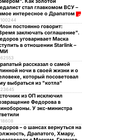
омером". Как золотой
едалист стал главкомом ВСУ –
амое интересное о Драпатом
100244
Илон постоянно говорит:
Время заключать соглашение".
едоров уговаривает Маска
ступить в отношении Starlink –
СМИ
62553
рапатый рассказал о самой
линной ночи в своей жизни и о
еловеке, который посоветовал
му выбраться из "котла"
23645
сточник из ОП исключил
озвращение Федорова в
инобороны. У экс-министра
тветили
18608
едоров – о шансах вернуться на
олжность, Драпатого, Хмару,
ереговорах с Маском. Главное