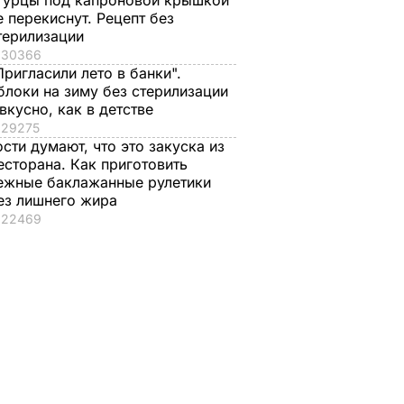
гурцы под капроновой крышкой
АИНЕ
е перекиснут. Рецепт без
25 сентября, 23.48
ПОЛИТИКА
терилизации
30366
Пригласили лето в банки".
блоки на зиму без стерилизации
 вкусно, как в детстве
29275
ости думают, что это закуска из
есторана. Как приготовить
ежные баклажанные рулетики
ез лишнего жира
22469
яленые
"Что смотрите?
Распространился н
пицце,
Пишите рецепт!"
кости и причиняет
одарок.
Знаменитые
сильную боль. Сын
рая в
херсонские
Байдена рассказал 
е
помидоры, которые
раке отца
можно есть уже на
8 августа, 23.28
МИР
второй день
ЬВАР
8 августа, 23.56
БУЛЬВАР