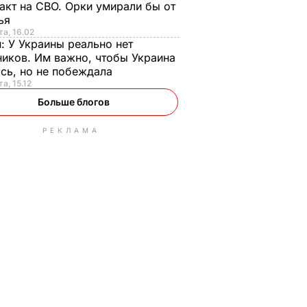
акт на СВО. Орки умирали бы от
тья
та, 16.02
н:
У Украины реально нет
иков. Им важно, чтобы Украина
сь, но не побеждала
а, 15.12
Больше блогов
РЕКЛАМА