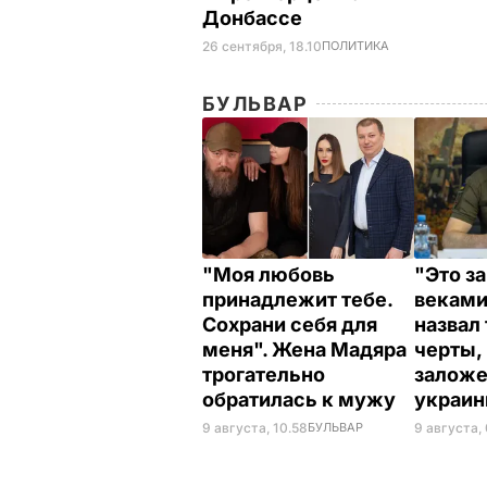
Донбассе
26 сентября, 18.10
ПОЛИТИКА
БУЛЬВАР
"Моя любовь
"Это з
принадлежит тебе.
веками
Сохрани себя для
назвал
меня". Жена Мадяра
черты,
трогательно
заложе
обратилась к мужу
украи
9 августа, 10.58
БУЛЬВАР
9 августа,