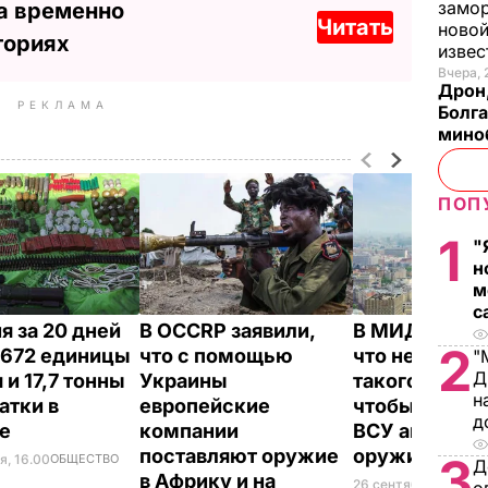
замо
а временно
Читать
новой
ториях
изве
Вчера, 
Дрон,
РЕКЛАМА
Болга
мино
ПОП
1
"
н
м
с
я за 20 дней
В OCCRP заявили,
В МИД РФ зая
2
 672 единицы
что с помощью
что не видят 
"
Д
 и 17,7 тонны
Украины
такого" в Укр
н
атки в
европейские
чтобы постав
д
не
компании
ВСУ америка
поставляют оружие
оружие
3
я, 16.00
ОБЩЕСТВО
Д
в Африку и на
26 сентября,
ВОЙ