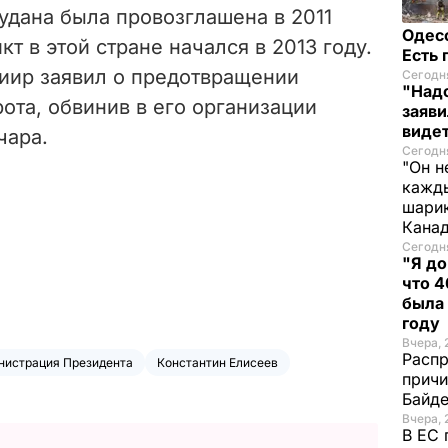
дана была провозглашена в 2011
Одес
т в этой стране начался в 2013 году.
Есть
Киир заявил о предотвращении
Сегодня
"Надо
ота, обвинив в его организации
заяви
виде
чара.
Сегодня
"Он н
кажды
шарик
Кана
Сегодня
"Я до
что 4
была
году
Вчера, 
Распр
нистрация Президента
Константин Елисеев
причи
Байде
Вчера, 
В ЕС 