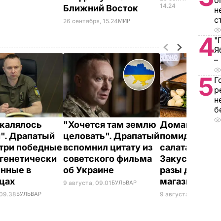
о
УКР
14.24
Ближний Восток
н
с
26 сентября, 15.24
МИР
4
"
Я
–
5
Г
р
н
б
акалялось
"Хочется там землю
Домашние в
". Драпатый
целовать". Драпатый
помидоры к 
 три победные
вспомнил цитату из
салатам и в п
 генетически
советского фильма
Закуска, кото
нные в
об Украине
разы дешевл
нцах
магазинной
9 августа, 09.01
БУЛЬВАР
 09.38
БУЛЬВАР
9 августа, 08.44
БУЛ