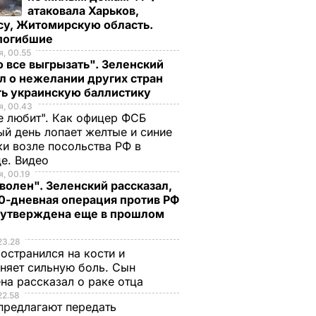
атаковала Харьков,
су, Житомирскую область.
 погибшие
, 00.55
 все выгрызать". Зеленский
л о нежелании других стран
ть украинскую баллистику
, 00.43
е любит". Как офицер ФСБ
й день лопает желтые и синие
и возле посольства РФ в
де. Видео
, 00.19
волен". Зеленский рассказал,
0-дневная операция против РФ
 утверждена еще в прошлом
23.28
остранился на кости и
няет сильную боль. Сын
на рассказал о раке отца
22.58
предлагают передать