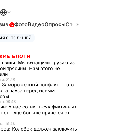
зив
Фото
Видео
Опросы
Спецпроекты
Война в Ук
ИЯ С ПОЛЬШЕЙ
ЖИЕ БЛОГИ
ашвили:
Мы вытащили Грузию из
ой трясины. Нам этого не
тили
та, 01.40
:
Замороженный конфликт – это
р, а пауза перед новым
исом
та, 00.43
рин:
У нас сотни тысяч фиктивных
нтов, еще больше прячется от
та, 19.48
оров:
Колобок должен заключить