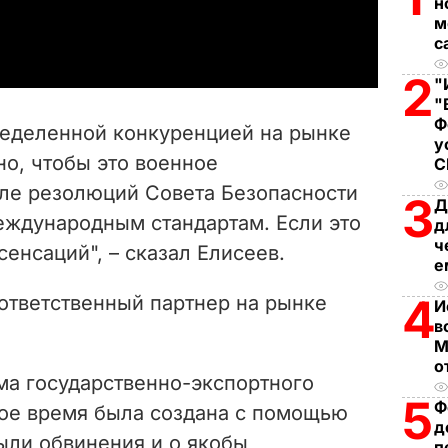
н
a
м
с
y
2
"
V
"
Ф
пределенной конкуренцией на рынке
у
i
о, чтобы это военное
сле резолюций Совета Безопасности
d
3
Д
еждународным стандартам. Если это
д
e
ч
 сенсаций", – сказал Елисеев.
е
o
4
 ответственный партнер на рынке
И
в
М
о
ма государственно-экспортного
5
Ф
свое время была создана с помощью
д
ыли обвинения и о якобы
п