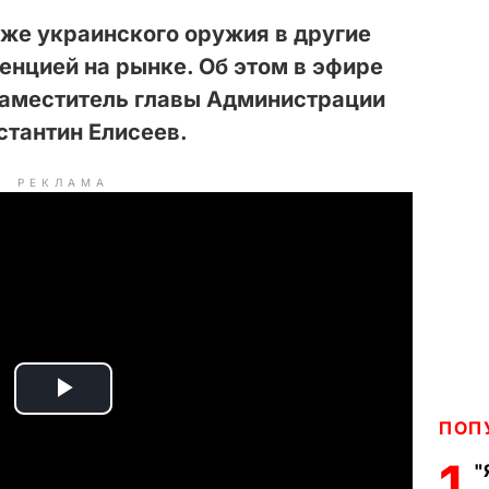
же украинского оружия в другие
енцией на рынке. Об этом в эфире
заместитель главы Администрации
стантин Елисеев.
РЕКЛАМА
P
ПОП
l
1
"