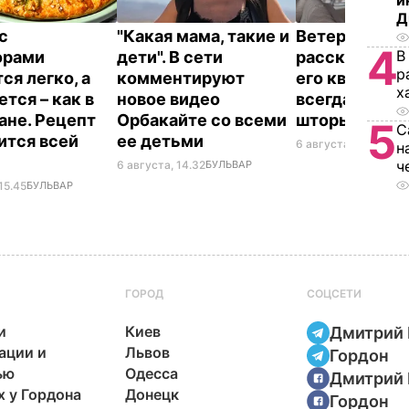
и
Д
с
"Какая мама, такие и
Ветеран Ром
4
В
орами
дети". В сети
рассказал, п
р
ся легко, а
комментируют
его квартире
х
тся – как в
новое видео
всегда закр
ане. Рецепт
Орбакайте со всеми
шторы
5
С
ится всей
ее детьми
6 августа, 14.25
БУЛ
н
ч
6 августа, 14.32
БУЛЬВАР
15.45
БУЛЬВАР
ГОРОД
СОЦСЕТИ
и
Киев
Дмитрий 
ации и
Львов
Гордон
ью
Одесса
Дмитрий 
х у Гордона
Донецк
Гордон