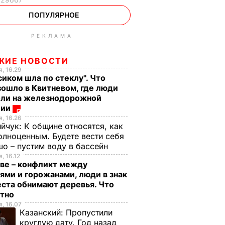
ПОПУЛЯРНОЕ
РЕКЛАМА
ЖИЕ НОВОСТИ
, 16.29
сиком шла по стеклу". Что
ошло в Квитневом, где люди
бли на железнодорожной
ции
, 16.26
ийчук:
К общине относятся, как
олноценным. Будете вести себя
о – пустим воду в бассейн
, 16.12
ве – конфликт между
ями и горожанами, люди в знак
ста обнимают деревья. Что
стно
, 16.07
Казанский:
Пропустили
круглую дату. Год назад