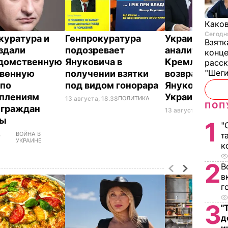
Каков
Сегодня
куратура и
Генпрокуратура
Украинский
Взятк
здали
подозревает
аналитик Ок
конце
домственную
Януковича в
Кремль гото
расск
"Шег
твенную
получении взятки
возвращение
 по
под видом гонорара
Януковича в
плениям
Украину
13 августа, 18.38
ПОЛИТИКА
ПОП
 граждан
13 августа, 15.33
ПО
ны
1
"
,
ВОЙНА В
т
УКРАИНЕ
к
2
В
в
г
3
"
д