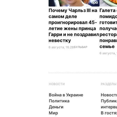
Почему Чарльз III на
Галета 
самом деле
помид
проигнорировал 45-
готовит
летие жены принца
получае
Гарри и не поздравил
рестор
невестку
понрав
семье
6 августа, 16.28
БУЛЬВАР
6 августа, 
НОВОСТИ
РАЗДЕЛЫ
Война в Украине
Новост
Политика
Публик
Деньги
интерв
Мир
В гостя