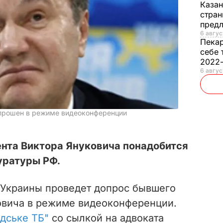
Каза
стран
предл
6 авгус
Пека
себе 
2022
6 авгус
опрошен в режиме видеоконференции
ента Виктора Януковича понадобится
уратуры РФ.
 Украины проведет допрос бывшего
овича в режиме видеоконференции.
дське ТБ"
со сылкой на адвоката