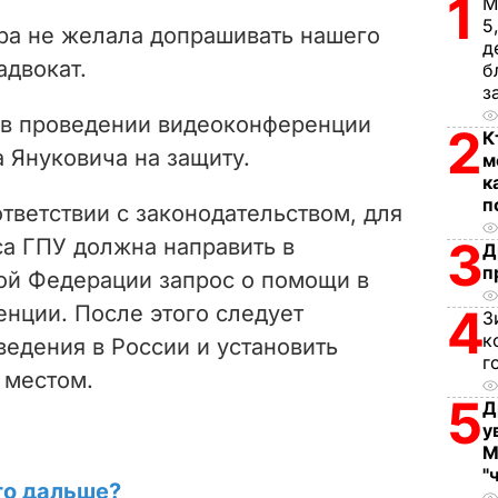
1
V
М
5
ура не желала допрашивать нашего
д
i
адвокат.
б
з
d
з в проведении видеоконференции
2
К
e
 Януковича на защиту.
м
к
o
п
тветствии с законодательством, для
3
са ГПУ должна направить в
Д
п
ой Федерации запрос о помощи в
нции. После этого следует
4
З
к
ведения в России и установить
г
 местом.
5
Д
у
М
"
то дальше?