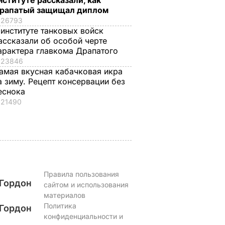
нституте рассказали, как
рапатый защищал диплом
енский
Своевременно
Лучшая намазка дл
26793
 институте танковых войск
очему в
срезайте цветы
летнего перекуса.
ассказали об особой черте
 теперь
бархатцев, чтобы
Рецепт кабачковой
арактера главкома Драпатого
ыты
они дали новые
икры
23846
бутоны
6 августа, 13.02
БУЛЬВАР
амая вкусная кабачковая икра
ЬВАР
6 августа, 13.41
БУЛЬВАР
а зиму. Рецепт консервации без
еснока
21490
Правила пользования
Гордон
сайтом и использования
материалов
Политика
Гордон
конфиденциальности и