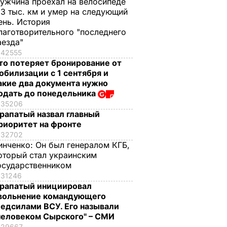
ужчина проехал на велосипеде
,3 тыс. км и умер на следующий
ень. История
лаготворительного "последнего
аезда"
42555
то потеряет бронирование от
обилизации с 1 сентября и
акие два документа нужно
одать до понедельника
35206
рапатый назвал главный
риоритет на фронте
32702
инченко:
Он был генералом КГБ,
оторый стал украинским
осударственником
31246
рапатый инициировал
вольнение командующего
едсилами ВСУ. Его называли
человеком Сырского" – СМИ
29667