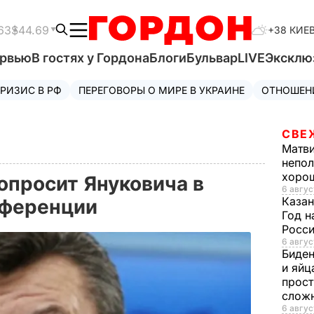
63
$44.69
+38 КИЕ
ервью
В гостях у Гордона
Блоги
Бульвар
LIVE
Эксклю
РИЗИС В РФ
ПЕРЕГОВОРЫ О МИРЕ В УКРАИНЕ
ОТНОШЕН
СВЕ
Матв
непол
хорош
опросит Януковича в
6 авгус
Казан
нференции
Год н
Росси
6 авгус
Биде
и яйц
прост
слож
6 авгус