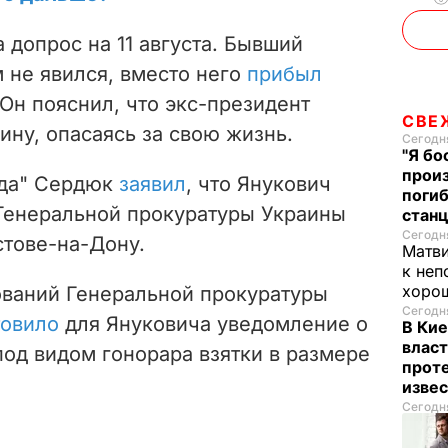
 допрос на 11 августа. Бывший
 не явился, вместо него
прибыл
Он пояснил, что экс-президент
СВЕ
ину, опасаясь за свою жизнь.
Сегодня
"Я бо
произ
ода" Сердюк
заявил
, что Янукович
поги
Генеральной прокуратуры Украины
стан
Сегодня
стове-на-Дону.
Матв
к неп
хорош
ваний Генеральной прокуратуры
Сегодня
товило
для Януковича уведомление о
В Кие
власт
од видом гонорара взятки в размере
проте
изве
Сегодня