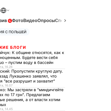
В
зив
Фото
Видео
Опросы
Спецпроекты
Война в Ук
ИЯ С ПОЛЬШЕЙ
ЖИЕ БЛОГИ
ийчук:
К общине относятся, как к
ноценным. Будете вести себя
о – пустим воду в бассейн
та, 16.26
ский:
Пропустили круглую дату.
азад Лукашенко заявлял, что
я "все разрушит и захватит"
та, 16.07
нко:
Мы застряли в "миндичгейте
ах по 17 грн". Предлагаем
ые решения, а от власти хотим
ных
та, 14.45