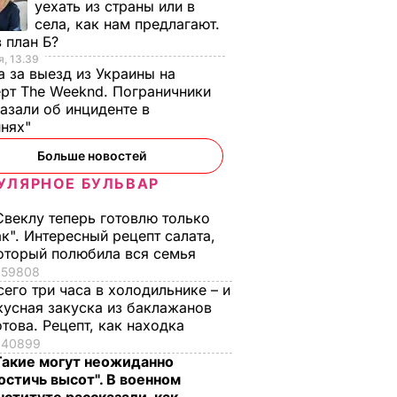
уехать из страны или в
села, как нам предлагают.
 план Б?
, 13.39
а за выезд из Украины на
тисюк:
рт The Weeknd. Пограничники
вит
азали об инциденте в
инях"
Больше новостей
УЛЯРНОЕ БУЛЬВАР
ЛИТИКА
Свеклу теперь готовлю только
ак". Интересный рецепт салата,
оторый полюбила вся семья
59808
сего три часа в холодильнике – и
кусная закуска из баклажанов
отова. Рецепт, как находка
40899
Такие могут неожиданно
остичь высот". В военном