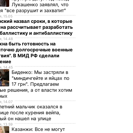
Лукашенко заявлял, что
я "все разрушит и захватит"
, 15.05
ский назвал сроки, в которые
на рассчитывает разработать
баллистику и антибаллистику
, 14.48
на быть готовность на
аточно долгосрочные военные
вия". В МИД РФ сделали
ление
, 14.45
Биденко:
Мы застряли в
"миндичгейте и яйцах по
17 грн". Предлагаем
ые решения, а от власти хотим
ных
, 14.07
етний мальчик оказался в
ице после курения вейпа,
ый он нашел на улице
, 13.59
Казанжи:
Все не могут