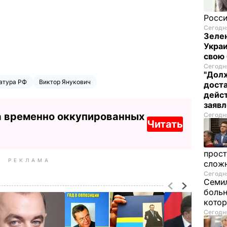
Росси
Сегодня
Зелен
Украи
свою 
Сегодня
"Долж
атура РФ
Виктор Янукович
дост
дейст
заяв
а временно оккупированных
Сегодня
Читать
прост
РЕКЛАМА
слож
Сегодня
Семил
больн
котор
Сегодня