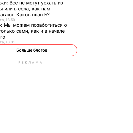
нжи:
Все не могут уехать из
ы или в села, как нам
агают. Каков план Б?
та, 13.59
р:
Мы можем позаботиться о
только сами, как и в начале
-го
та, 13.01
Больше блогов
РЕКЛАМА