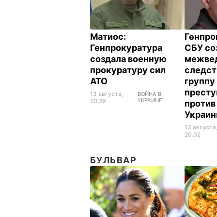
Матиос:
Генпро
Генпрокуратура
СБУ со
создала военную
межве
прокуратуру сил
следс
АТО
группу
престу
13 августа,
ВОЙНА В
УКРАИНЕ
20.29
против
Украи
13 августа
20.02
БУЛЬВАР