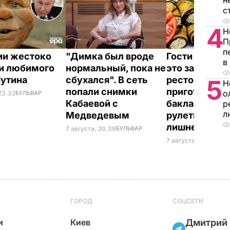
н
с
4
Н
П
п
ии жестоко
"Димка был вроде
Гости думают
в
и любимого
нормальный, пока не
это закуска и
Путина
сбухался". В сеть
ресторана. К
5
Н
попали снимки
приготовить
о
23.32
БУЛЬВАР
Кабаевой с
баклажанны
р
л
Медведевым
рулетики без
лишнего жир
7 августа, 20.39
БУЛЬВАР
7 августа, 20.17
БУЛЬ
ГОРОД
СОЦСЕТИ
и
Киев
Дмитрий