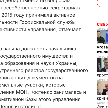
а департамента по вопросам
 госсобственностью секретариата
 2015 году принимала активное
ельности Госфискальной службы
СВЕ
ективности управления, отмечает
Сегодня
угова
о заняла должность начальника
отнош
государственного имущества и
Сегодня
а образования и науки Украины,
утреннего реестра государственного
прос
вливающих документов на
Сегодн
земельные участки, которые
вления МОН. Костенко занималась и
криз
мативной базы этого управления
Сегодня
Деловая столица".
Экс-г