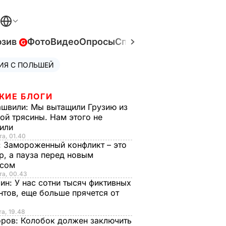
юзив
Фото
Видео
Опросы
Спецпроекты
Война в У
ИЯ С ПОЛЬШЕЙ
ЖИЕ БЛОГИ
ашвили:
Мы вытащили Грузию из
ой трясины. Нам этого не
тили
та, 01.40
:
Замороженный конфликт – это
р, а пауза перед новым
исом
та, 00.43
рин:
У нас сотни тысяч фиктивных
нтов, еще больше прячется от
та, 19.48
оров:
Колобок должен заключить