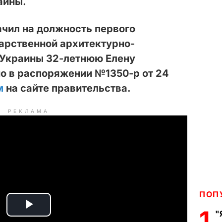
аины.
чил на должность первого
арственной архитектурно-
 Украины 32-летнюю Елену
но в распоряжении №1350-р от 24
м
на сайте правительства.
РЕКЛАМА
ПОП
1
P
"