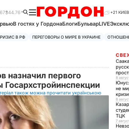
.67
$44.76
+21 КИЕВ
ервью
В гостях у Гордона
Блоги
Бульвар
LIVE
Экскл
РИЗИС В РФ
ПЕРЕГОВОРЫ О МИРЕ В УКРАИНЕ
ОТНОШЕН
СВЕ
Саак
русск
прос
в назначил первого
8 авгус
Юнус
ы Госархстройинспекции
не ми
теріал також можна прочитати українською
криз
8 авгус
Каза
студе
ТЦК
7 авгус
Невз