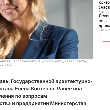
контр
счас
7 авгус
Леви
союзн
драла
7 август
льтет Запорожского национального университета,
их наук
авы Государственной архитектурно-
стала Елена Костенко. Ранее она
ления по вопросам
ства и предприятий Министерства