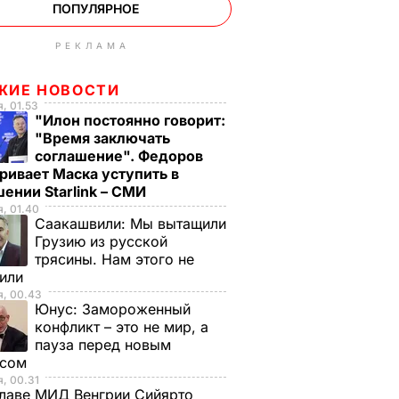
ПОПУЛЯРНОЕ
РЕКЛАМА
ЖИЕ НОВОСТИ
, 01.53
"Илон постоянно говорит:
"Время заключать
соглашение". Федоров
ривает Маска уступить в
ении Starlink – СМИ
, 01.40
Саакашвили:
Мы вытащили
Грузию из русской
трясины. Нам этого не
тили
я, 00.43
Юнус:
Замороженный
конфликт – это не мир, а
пауза перед новым
исом
, 00.31
лаве МИД Венгрии Сийярто