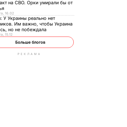
акт на СВО. Орки умирали бы от
тья
та, 16.02
н:
У Украины реально нет
иков. Им важно, чтобы Украина
сь, но не побеждала
а, 15.12
Больше блогов
РЕКЛАМА