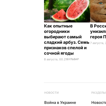
Как опытные
В Росс
огородники
унизил
выбирают самый
героя 
сладкий арбуз. Семь
7 августа, 
признаков спелой и
сочной ягоды
8 августа, 00.21
БУЛЬВАР
НОВОСТИ
РАЗДЕЛЫ
Война в Украине
Новост