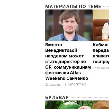
МАТЕРИАЛЫ ПО ТЕМЕ
Вместо
Кабми
Венедиктовой
переда
нардепом может
приват
стать директор по
госпре
GR-коммуникациям
27 декабря
фестиваля Atlas
Weekend Санченко
27 декабря, 16.46
ПОЛИТИКА
БУЛЬВАР