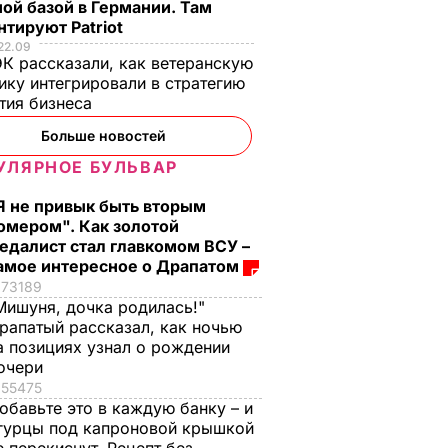
ой базой в Германии. Там
тируют Patriot
22.09
К рассказали, как ветеранскую
ику интегрировали в стратегию
тия бизнеса
Больше новостей
УЛЯРНОЕ БУЛЬВАР
волил
Я не привык быть вторым
ой и
омером". Как золотой
й ОГА
едалист стал главкомом ВСУ –
ЛИТИКА
амое интересное о Драпатом
73189
Мишуня, дочка родилась!"
рапатый рассказал, как ночью
а позициях узнал о рождении
очери
55475
обавьте это в каждую банку – и
гурцы под капроновой крышкой