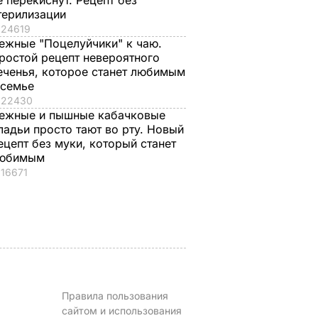
е перекиснут. Рецепт без
терилизации
24619
ежные "Поцелуйчики" к чаю.
ростой рецепт невероятного
еченья, которое станет любимым
, что
"Ничего навязывать
Смешайте это с
 семье
з
не буду". Драпатый
мукой – и целая гор
22430
ак
рассказал, какую
мягких, словно пух,
ежные и пышные кабачковые
 нежные
профессию выбрал
пирожков готова.
ладьи просто тают во рту. Новый
е
его сын
Самый лучший
ецепт без муки, который станет
юбимым
рецепт
7 августа, 19.44
БУЛЬВАР
16671
а
7 августа, 18.16
БУЛЬВАР
ВАР
Правила пользования
сайтом и использования