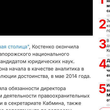
н
м
l
с
a
2
З
к
y
г
3
V
В
д
ая столица"
, Костенко окончила
К
i
апорожского национального
4
Д
кандидатом юридических наук.
d
д
на начала в качестве аналитика в
ч
e
е
люции достоинства, в мае 2014 года.
o
5
И
яла обязанности директора
в
М
м деятельности правоохранительных
о
и в секретариате Кабмина, также