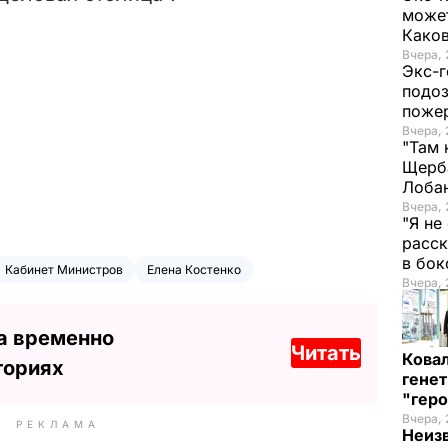
может
Како
Вчера, 
Экс-г
подоз
поже
Вчера, 
"Там 
Щерба
Лоба
Вчера, 
"Я не
расск
в бо
Кабинет Министров
Елена Костенко
Вчера, 
а временно
Читать
Кова
ториях
генет
"гер
Вчера, 
РЕКЛАМА
Неиз