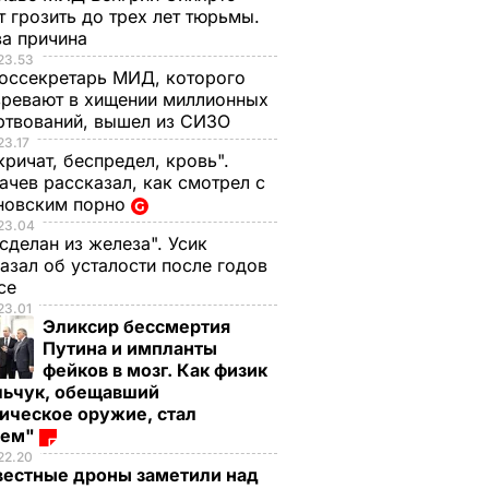
 грозить до трех лет тюрьмы.
ва причина
23.53
оссекретарь МИД, которого
ревают в хищении миллионных
ртвований, вышел из СИЗО
23.17
кричат, беспредел, кровь".
чев рассказал, как смотрел с
новским порно
23.04
 сделан из железа". Усик
азал об усталости после годов
ксе
23.01
Эликсир бессмертия
Путина и импланты
фейков в мозг. Как физик
льчук, обещавший
ическое оружие, стал
оем"
22.20
вестные дроны заметили над