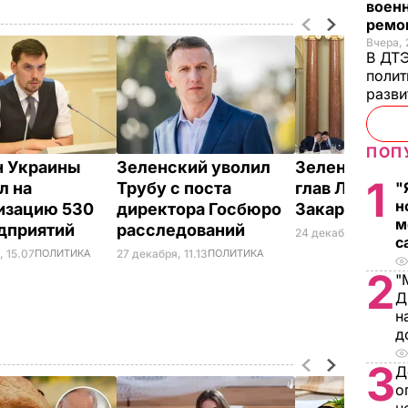
военн
ремон
Вчера, 
В ДТЭ
полит
разви
ПОП
н Украины
Зеленский уволил
Зеленский у
1
"
л на
Трубу с поста
глав Львовск
н
изацию 530
директора Госбюро
Закарпатско
м
дприятий
расследований
24 декабря, 16.04
ПО
с
, 15.07
ПОЛИТИКА
27 декабря, 11.13
ПОЛИТИКА
2
"
Д
н
д
3
Д
о