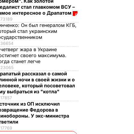
омером". Как золотой
едалист стал главкомом ВСУ –
амое интересное о Драпатом
73189
инченко:
Он был генералом КГБ,
оторый стал украинским
осударственником
36654
 четверг жара в Украине
остигнет своего максимума.
огда станет легче
23065
рапатый рассказал о самой
линной ночи в своей жизни и о
еловеке, который посоветовал
му выбраться из "котла"
17857
сточник из ОП исключил
озвращение Федорова в
инобороны. У экс-министра
тветили
17769