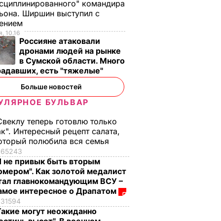
сциплинированного" командира
летней
своей жизни
ьона. Ширшин выступил с
анные
Кадочниковой – 63-
7 августа, 12.16
БУЛЬВАР
лением
чно не
летний адвокат Галь
, 10.16
Россияне атаковали
шки
7 августа, 13.08
БУЛЬВАР
дронами людей на рынке
ЬВАР
в Сумской области. Много
радавших, есть "тяжелые"
Больше новостей
УЛЯРНОЕ БУЛЬВАР
Свеклу теперь готовлю только
ак". Интересный рецепт салата,
оторый полюбила вся семья
65243
Я не привык быть вторым
омером". Как золотой медалист
тал главнокомандующим ВСУ –
амое интересное о Драпатом
31594
Такие могут неожиданно