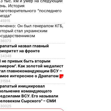
,3 тыс. км и умер на следующий
ень. История
лаготворительного "последнего
аезда"
45915
инченко:
Он был генералом КГБ,
оторый стал украинским
осударственником
36073
рапатый назвал главный
риоритет на фронте
34348
Я не привык быть вторым
омером". Как золотой медалист
тал главнокомандующим ВСУ –
амое интересное о Драпатом
31594
рапатый инициировал
вольнение командующего
едсилами ВСУ. Его называли
человеком Сырского" – СМИ
30025