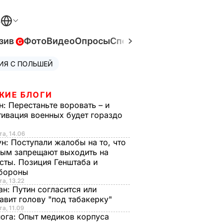
В
зив
Фото
Видео
Опросы
Спецпроекты
Война в Ук
ИЯ С ПОЛЬШЕЙ
ЖИЕ БЛОГИ
н:
Перестаньте воровать – и
ивация военных будет гораздо
та, 14.06
ун:
Поступали жалобы на то, что
ым запрещают выходить на
сты. Позиция Генштаба и
бороны
та, 13.22
ан:
Путин согласится или
авит голову "под табакерку"
та, 11.09
нога:
Опыт медиков корпуса