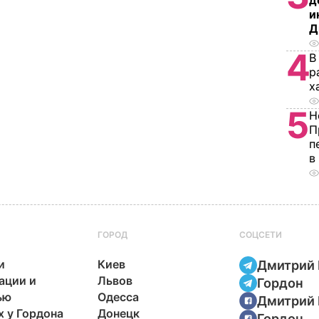
д
и
Д
4
В
р
х
5
Н
П
п
в
ГОРОД
СОЦСЕТИ
и
Киев
Дмитрий 
ации и
Львов
Гордон
ью
Одесса
Дмитрий 
х у Гордона
Донецк
Гордон