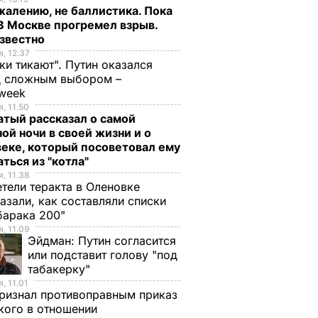
жалению, не баллистика. Пока
 В Москве прогремел взрыв.
известно
, 12.37
ки тикают". Путин оказался
д сложным выбором –
week
, 11.50
тый рассказал о самой
ой ночи в своей жизни и о
еке, который посоветовал ему
ться из "котла"
, 11.38
тели теракта в Оленовке
азали, как составляли списки
барака 200"
, 11.09
Эйдман:
Путин согласится
или подставит голову "под
табакерку"
 очень
"Я его люблю. Он
"Я не сдамся без
, 11.01
ризнал противоправным приказ
легкой
болел четыре года".
боя". Саливанчук
ого в отношении
откой".
Умер супруг 88-
сделала заявление 