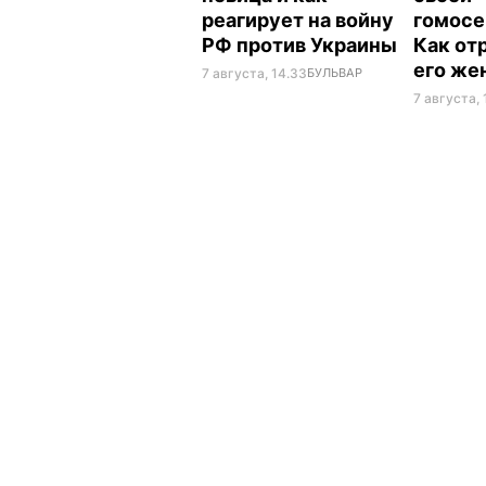
реагирует на войну
гомосе
РФ против Украины
Как от
его же
7 августа, 14.33
БУЛЬВАР
7 августа, 