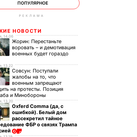
ПОПУЛЯРНОЕ
РЕКЛАМА
ЖИЕ НОВОСТИ
, 14.06
Жорин:
Перестаньте
воровать – и демотивация
военных будет гораздо
, 13.22
Совсун:
Поступали
жалобы на то, что
военным запрещают
ить на протесты. Позиция
таба и Минобороны
, 13.20
Oxferd Comma (да, с
ошибкой). Белый дом
рассекретил тайное
едование ФБР о связях Трампа
ссией
, 13.19