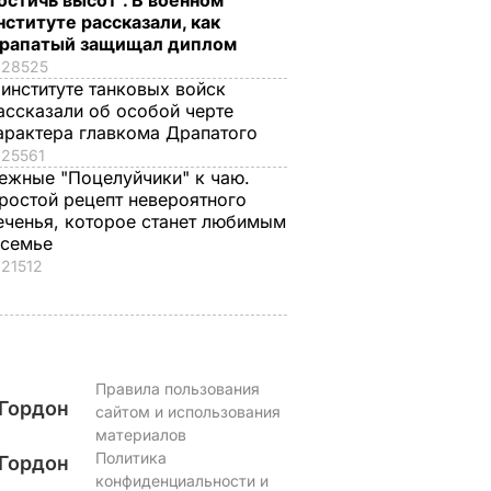
остичь высот". В военном
нституте рассказали, как
рапатый защищал диплом
28525
 институте танковых войск
ассказали об особой черте
арактера главкома Драпатого
25561
ежные "Поцелуйчики" к чаю.
ростой рецепт невероятного
еченья, которое станет любимым
 семье
21512
Правила пользования
Гордон
сайтом и использования
материалов
Политика
Гордон
конфиденциальности и