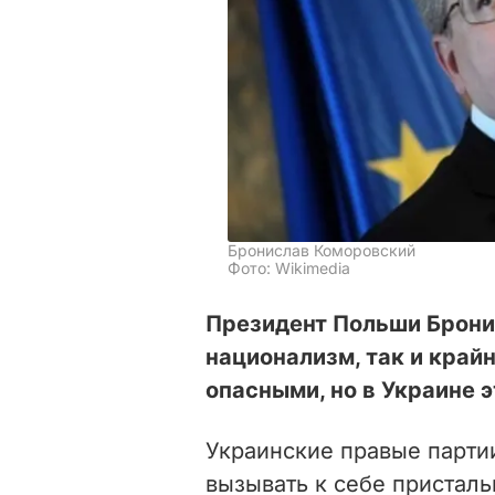
Бронислав Коморовский
Фото: Wikimedia
Президент Польши Бронис
национализм, так и край
опасными, но в Украине э
Украинские правые партии
вызывать к себе присталь