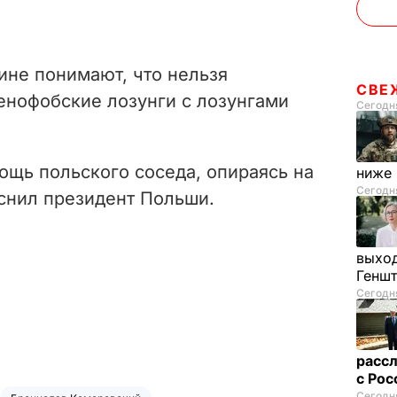
аине понимают, что нельзя
СВЕ
енофобские лозунги с лозунгами
Сегодня
ощь польского соседа, опираясь на
ниже
Сегодня
яснил президент Польши.
выход
Генш
Сегодня
рассл
с Ро
Сегодня