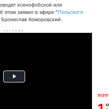
роводят ксенофобской или
б этом заявил в эфире "
Польского
 Бронислав Коморовский.
РЕКЛАМА
P
l
ПОП
a
1
М