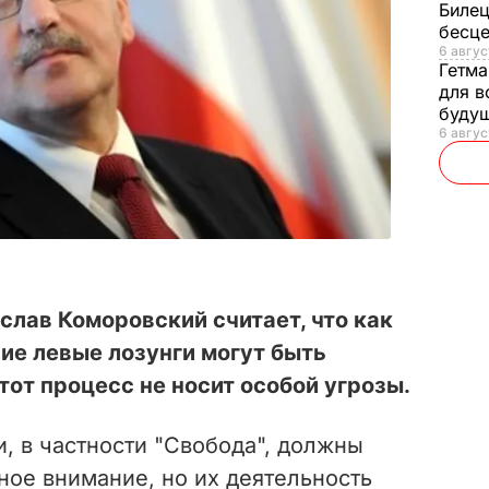
Билец
бесц
6 авгус
Гетма
для в
буду
6 авгус
лав Коморовский считает, что как
ние левые лозунги могут быть
тот процесс не носит особой угрозы.
, в частности "Свобода", должны
ное внимание, но их деятельность