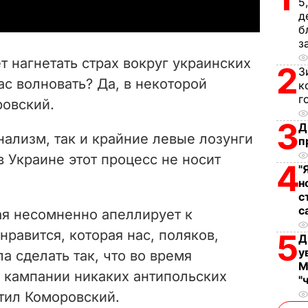
5
y
д
б
V
з
т нагнетать страх вокруг украинских
2
З
i
ас волновать? Да, в некоторой
к
г
ровский.
d
3
Д
e
онализм, так и крайние левые лозунги
п
в Украине этот процесс не носит
4
o
"
н
с
с
ая несомненно апеллирует к
нравится, которая нас, поляков,
5
Д
у
а сделать так, что во время
М
 кампании никаких антипольских
"
етил Коморовский.