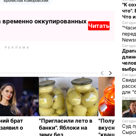
Бронислав Коморовский
"К со
что".
Что 
а временно оккупированных
Сегодня
Читать
"Часи
пере
News
Сегодня
РЕКЛАМА
Драпа
длинн
челов
выбра
Сегодня
Свиде
расск
для "
Сегодня
ний брат
"Пригласили лето в
"Получаются
Сегодня
Суд п
заявил о
банки". Яблоки на
вкусными, с 
Сырск
зиму без
"квашеной" н