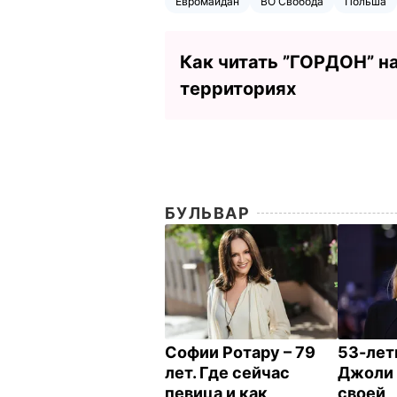
Евромайдан
ВО Свобода
Польша
Как читать ”ГОРДОН” н
территориях
БУЛЬВАР
Софии Ротару – 79
53-лет
лет. Где сейчас
Джоли 
певица и как
своей