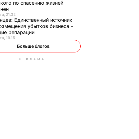
кого по спасению жизней
енен
та, 21.32
нцев:
Единственный источник
озмещения убытков бизнеса –
щие репарации
та, 19.15
Больше блогов
РЕКЛАМА