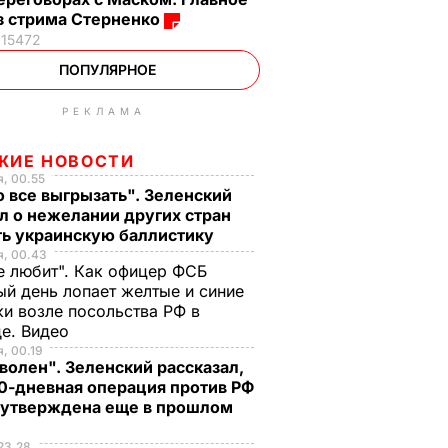
з стрима Стерненко
15472
ПОПУЛЯРНОЕ
РЕКЛАМА
ЖИЕ НОВОСТИ
, 00.55
 все выгрызать". Зеленский
л о нежелании других стран
ть украинскую баллистику
я, 00.43
е любит". Как офицер ФСБ
й день лопает желтые и синие
и возле посольства РФ в
де. Видео
, 00.19
волен". Зеленский рассказал,
0-дневная операция против РФ
 утверждена еще в прошлом
23.28