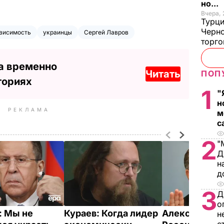
но...
Вчера, 
Турци
Черно
висимость
украинцы
Сергей Лавров
торго
а временно
Читать
ПОП
ториях
1
"
н
РЕКЛАМА
м
с
2
"
Д
н
д
3
Д
о
: Мы не
Кураев: Когда лидер
Александр Ч
н