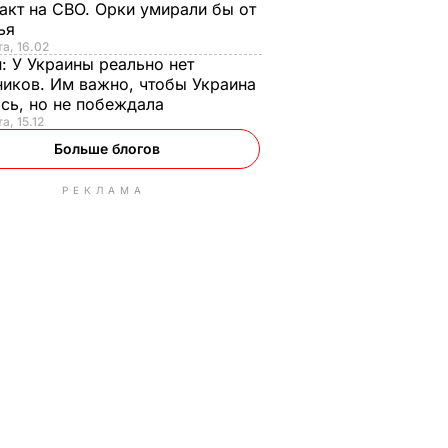
акт на СВО. Орки умирали бы от
тья
та, 16.02
н:
У Украины реально нет
иков. Им важно, чтобы Украина
сь, но не побеждала
а, 15.12
Больше блогов
РЕКЛАМА