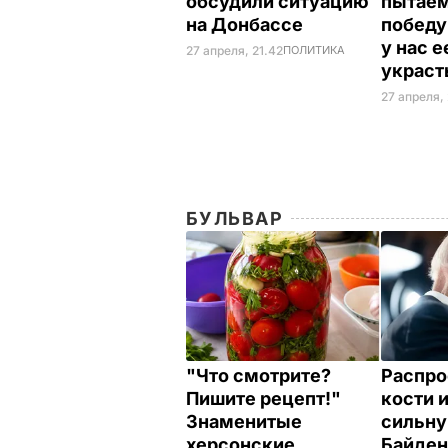
обсудили ситуацию
пытаем
на Донбассе
победу 
у нас 
27 апреля, 21.42
ПОЛИТИКА
украс
27 апреля, 
БУЛЬВАР
"Что смотрите?
Распро
Пишите рецепт!"
кости 
Знаменитые
сильну
херсонские
Байден