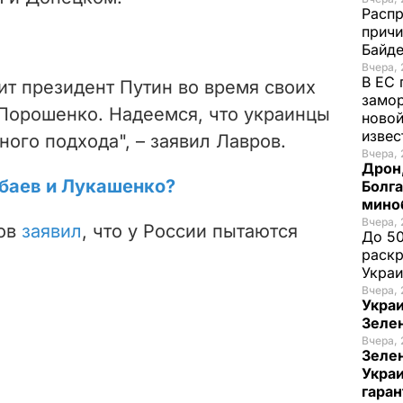
Распр
причи
Байде
Вчера, 
В ЕС 
ит президент Путин во время своих
замо
 Порошенко. Надеемся, что украинцы
новой
изве
ного подхода", – заявил Лавров.
Вчера, 
Дрон,
рбаев и Лукашенко?
Болга
мино
Вчера, 
ров
заявил
, что у России пытаются
До 50
раскр
Укра
Вчера, 
Украи
Зеле
Вчера, 
Зеле
Украи
гаран