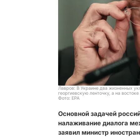
Лавров: В Украине два жизненных укл
георгиевскую ленточку, а на восток
Фото: ЕРА
Основной задачей россий
налаживание диалога ме
заявил министр иностран