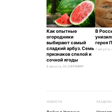
Как опытные
В Росс
огородники
унизил
выбирают самый
героя 
сладкий арбуз. Семь
7 августа, 
признаков спелой и
сочной ягоды
8 августа, 00.21
БУЛЬВАР
НОВОСТИ
РАЗДЕЛЫ