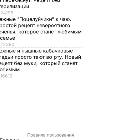
е перекиснут. Рецепт без
терилизации
24195
ежные "Поцелуйчики" к чаю.
ростой рецепт невероятного
еченья, которое станет любимым
 семье
, что
"Ничего навязывать
Смешайте это с
22380
з
не буду". Драпатый
мукой – и целая гор
ежные и пышные кабачковые
ак
рассказал, какую
мягких, словно пух,
ладьи просто тают во рту. Новый
 нежные
профессию выбрал
пирожков готова.
ецепт без муки, который станет
е
его сын
Самый лучший
юбимым
рецепт
16612
7 августа, 19.44
БУЛЬВАР
а
7 августа, 18.16
БУЛЬВАР
ВАР
Правила пользования