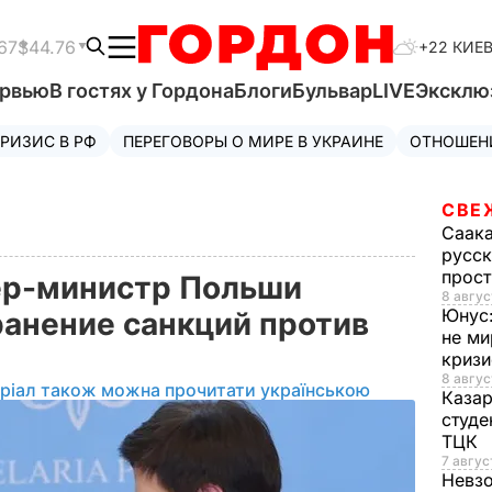
67
$44.76
+22 КИЕ
ервью
В гостях у Гордона
Блоги
Бульвар
LIVE
Эксклю
РИЗИС В РФ
ПЕРЕГОВОРЫ О МИРЕ В УКРАИНЕ
ОТНОШЕН
СВЕ
Саак
русск
прос
ер-министр Польши
8 авгус
Юнус
ранение санкций против
не ми
криз
8 авгус
ріал також можна прочитати українською
Каза
студе
ТЦК
7 авгус
Невз