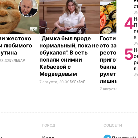
н
с
4
Н
П
п
в
ии жестоко
"Димка был вроде
Гости думают
и любимого
нормальный, пока не
это закуска и
5
Н
Путина
сбухался". В сеть
ресторана. К
о
попали снимки
приготовить
23.32
БУЛЬВАР
р
Кабаевой с
баклажанны
л
Медведевым
рулетики без
лишнего жир
7 августа, 20.39
БУЛЬВАР
7 августа, 20.17
БУЛЬ
ГОРОД
СОЦСЕТИ