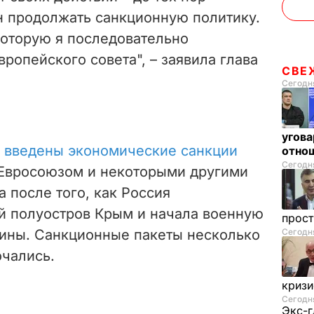
 продолжать санкционную политику.
которую я последовательно
ропейского совета", – заявила глава
СВЕ
Сегодня
угова
 введены экономические санкции
отнош
Сегодня
Евросоюзом и некоторыми другими
а после того, как Россия
й полуостров Крым и начала военную
прос
аины. Санкционные пакеты несколько
Сегодня
очались.
криз
Сегодня
Экс-г