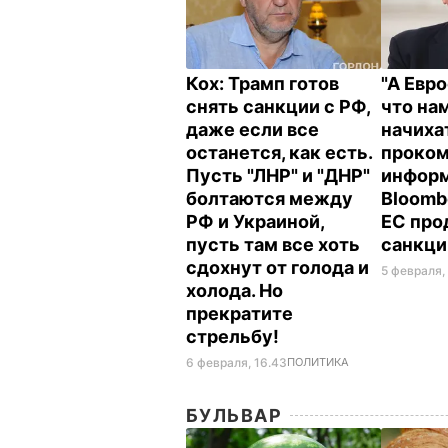
Кох: Трамп готов
"А Евро
снять санкции с РФ,
что нам
даже если все
начиха
останется, как есть.
проко
Пусть "ЛНР" и "ДНР"
инфор
болтаются между
Bloomb
РФ и Украиной,
ЕС про
пусть там все хоть
санкц
сдохнут от голода и
5 февраля,
холода. Но
прекратите
стрельбу!
6 февраля, 16.43
ПОЛИТИКА
БУЛЬВАР