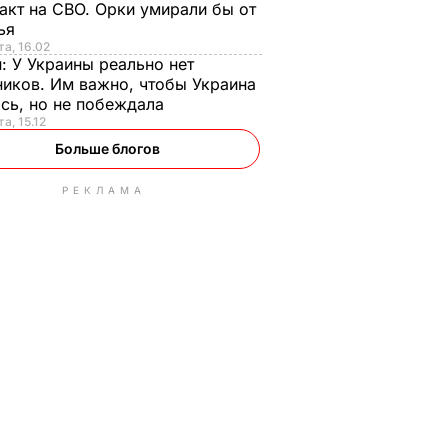
акт на СВО. Орки умирали бы от
тья
та, 16.02
н:
У Украины реально нет
иков. Им важно, чтобы Украина
сь, но не побеждала
а, 15.12
Больше блогов
РЕКЛАМА