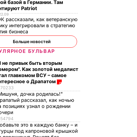
ой базой в Германии. Там
тируют Patriot
22.09
К рассказали, как ветеранскую
ику интегрировали в стратегию
кции с
тия бизнеса
 бы
Больше новостей
ка
УЛЯРНОЕ БУЛЬВАР
А В
Я не привык быть вторым
АИНЕ
омером". Как золотой медалист
тал главкомом ВСУ – самое
нтересное о Драпатом
70233
Мишуня, дочка родилась!"
рапатый рассказал, как ночью
а позициях узнал о рождении
очери
54794
обавьте это в каждую банку – и
гурцы под капроновой крышкой