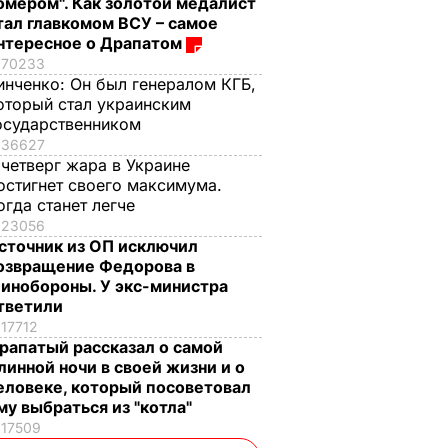
омером". Как золотой медалист
тал главкомом ВСУ – самое
нтересное о Драпатом
70233
инченко:
Он был генералом КГБ,
оторый стал украинским
осударственником
36627
 четверг жара в Украине
остигнет своего максимума.
огда станет легче
23056
сточник из ОП исключил
озвращение Федорова в
инобороны. У экс-министра
тветили
17712
рапатый рассказал о самой
линной ночи в своей жизни и о
еловеке, который посоветовал
му выбраться из "котла"
17509