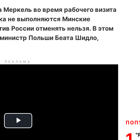
 Меркель во время рабочего визита
ока не выполняются Минские
тив России отменять нельзя. В этом
министр Польши Беата Шидло,
РЕКЛАМА
ПОП
P
1
"