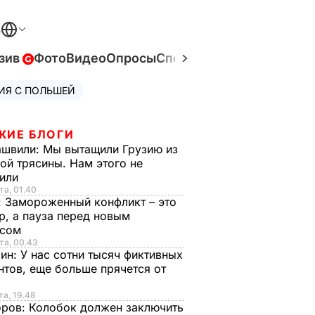
В
зив
Фото
Видео
Опросы
Спецпроекты
Война в Ук
ИЯ С ПОЛЬШЕЙ
ЖИЕ БЛОГИ
ашвили:
Мы вытащили Грузию из
ой трясины. Нам этого не
тили
та, 01.40
:
Замороженный конфликт – это
р, а пауза перед новым
исом
та, 00.43
рин:
У нас сотни тысяч фиктивных
нтов, еще больше прячется от
та, 19.48
оров:
Колобок должен заключить