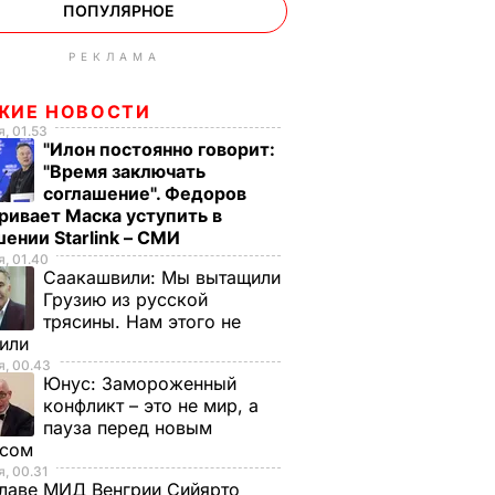
ПОПУЛЯРНОЕ
РЕКЛАМА
ЖИЕ НОВОСТИ
, 01.53
"Илон постоянно говорит:
"Время заключать
соглашение". Федоров
ривает Маска уступить в
ении Starlink – СМИ
, 01.40
Саакашвили:
Мы вытащили
Грузию из русской
трясины. Нам этого не
тили
, 00.43
Юнус:
Замороженный
конфликт – это не мир, а
пауза перед новым
исом
, 00.31
лаве МИД Венгрии Сийярто