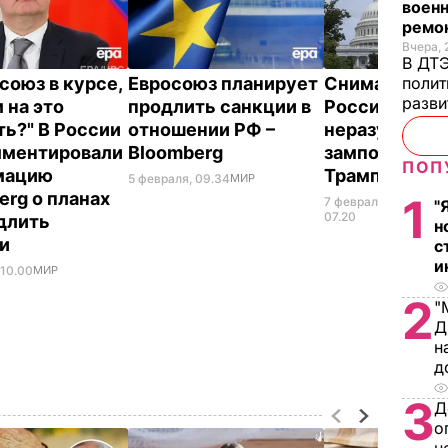
военн
ремон
Вчера, 
В ДТЭ
полит
союз в курсе,
Евросоюз планирует
Снимать сан
разви
 на это
продлить санкции в
России было
ть?" В России
отношении РФ –
неразумно –
мментировали
Bloomberg
зампомощни
ПОП
мацию
Трампа
5 февраля, 09.34
МИР
erg о планах
1
7 февраля,
ВОЙН
"
УКР
07.20
длить
н
ии
с
и
 10.00
МИР
2
"
Д
н
д
3
Д
о