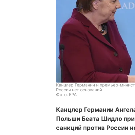
Канцлер Германии и премьер-минист
России нет оснований
Фото: ЕРА
Канцлер Германии Ангел
Польши Беата Шидло приш
санкций против России н