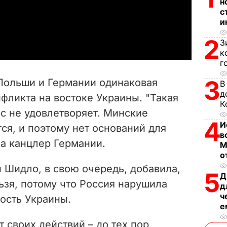
l
н
с
и
a
2
З
y
к
г
V
3
 Польши и Германии одинаковая
В
i
д
фликта на востоке Украины. "Такая
К
ас не удовлетворяет. Минские
d
4
И
ся, и поэтому нет оснований для
в
e
ла канцлер Германии.
М
о
o
Шидло, в свою очередь, добавила,
5
Д
ьзя, потому что Россия нарушила
д
ч
ость Украины.
е
т своих действий – до тех пор