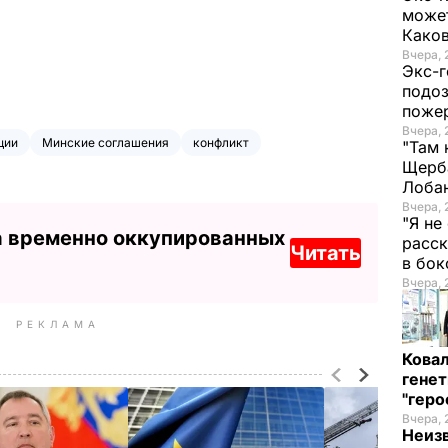
может
Како
Вчера, 
Экс-г
подоз
поже
Вчера, 
ции
Минские соглашения
конфликт
"Там 
Щерба
Лоба
Вчера, 
"Я не
а временно оккупированных
расск
Читать
в бо
Вчера, 
РЕКЛАМА
Кова
генет
"гер
Вчера, 
Неиз