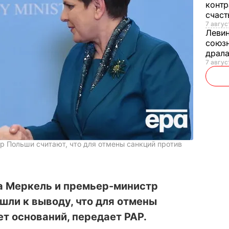
контр
счас
7 авгус
Леви
союзн
драла
7 август
р Польши считают, что для отмены санкций против
а Меркель и премьер-министр
ли к выводу, что для отмены
ет оснований, передает РАР.