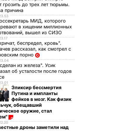
 грозить до трех лет тюрьмы.
ва причина
23.53
оссекретарь МИД, которого
ревают в хищении миллионных
ртвований, вышел из СИЗО
23.17
кричат, беспредел, кровь".
чев рассказал, как смотрел с
новским порно
23.04
 сделан из железа". Усик
азал об усталости после годов
ксе
23.01
Эликсир бессмертия
Путина и импланты
фейков в мозг. Как физик
льчук, обещавший
ическое оружие, стал
оем"
22.20
вестные дроны заметили над