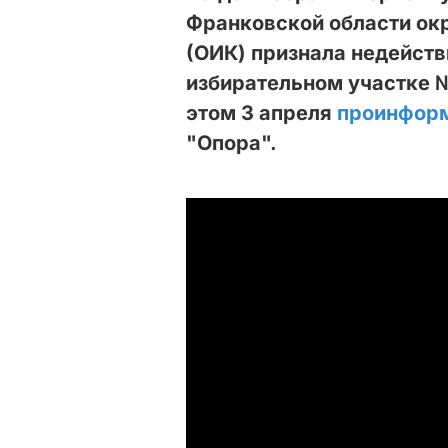
Франковской области ок
(ОИК) признала недейст
избирательном участке 
этом 3 апреля
проинфор
"Опора".