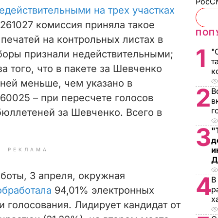
РосСМ
едействительными на трех участках
№261027 комиссия приняла такое
ПОП
 печатей на контрольных листах в
1
"
боры признали недействительными;
т
а того, что в пакете за Шевченко
к
ней меньше, чем указано в
2
В
60025 – при пересчете голосов
в
г
бюллетеней за Шевченко. Всего в
3
"
д
и
РЕКЛАМА
Д
бботы, 3 апреля, окружная
4
В
обработала
94,01% электронных
р
х
и голосования. Лидирует кандидат от