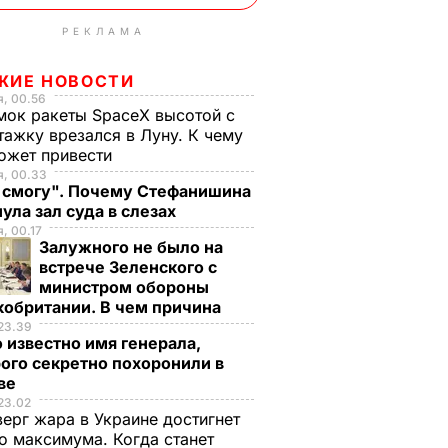
РЕКЛАМА
ЖИЕ НОВОСТИ
, 00.56
ок ракеты SpaceX высотой с
тажку врезался в Луну. К чему
ожет привести
я, 00.33
е смогу". Почему Стефанишина
ула зал суда в слезах
, 00.17
Залужного не было на
встрече Зеленского с
министром обороны
кобритании. В чем причина
23.39
 известно имя генерала,
ого секретно похоронили в
ве
23.02
верг жара в Украине достигнет
о максимума. Когда станет