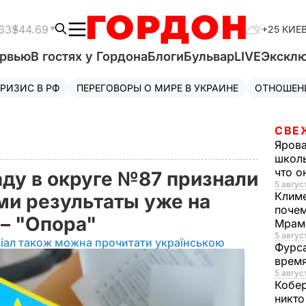
63
$44.69
+25 КИЕ
ервью
В гостях у Гордона
Блоги
Бульвар
LIVE
Экскл
РИЗИС В РФ
ПЕРЕГОВОРЫ О МИРЕ В УКРАИНЕ
ОТНОШЕН
СВЕ
Яров
школь
что о
аду в округе №87 признали
5 август
Клим
и результаты уже на
почем
 – "Опора"
Мрам
5 август
іал також можна прочитати українською
Фурс
время
5 авгус
Кобе
никто