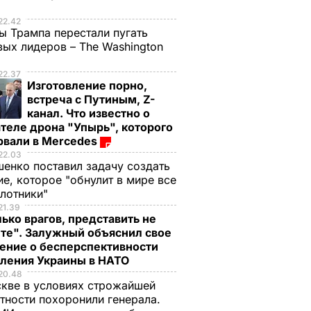
е
22.42
ы Трампа перестали пугать
ых лидеров – The Washington
22.37
Изготовление порно,
встреча с Путиным, Z-
канал. Что известно о
теле дрона "Упырь", которого
рвали в Mercedes
22.03
енко поставил задачу создать
е, которое "обнулит в мире все
илотники"
21.39
ько врагов, представить не
те". Залужный объяснил свое
ение о бесперспективности
пления Украины в НАТО
20.48
кве в условиях строжайшей
тности похоронили генерала.