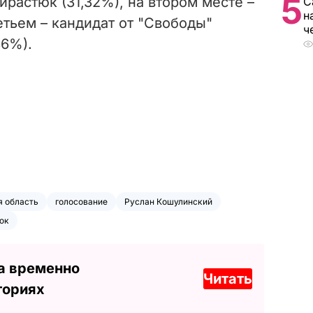
5
ирастюк (31,32%), на втором месте –
С
н
етьем – кандидат от "Свободы"
ч
86%).
 область
голосование
Руслан Кошулинский
юк
а временно
Читать
ториях