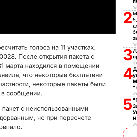
п
a
2
М
5
y
д
б
з
V
считать голоса на 11 участках.
3
Д
i
028. После открытия пакета с
п
31 марта находился в помещении
d
4
Д
аявила, что некоторые бюллетени
у
e
М
частности, некоторые пакеты были
"
 в сообщении.
o
5
"
З
о пакет с неиспользованными
У
дорванным, но при пересчете
Н
овпало.