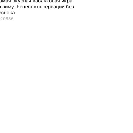
амая вкусная кабачковая икра
а зиму. Рецепт консервации без
еснока
20886