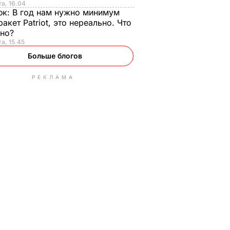
та, 16.04
юк:
В год нам нужно минимум
ракет Patriot, это нереально. Что
ьно?
та, 15.45
Больше блогов
РЕКЛАМА