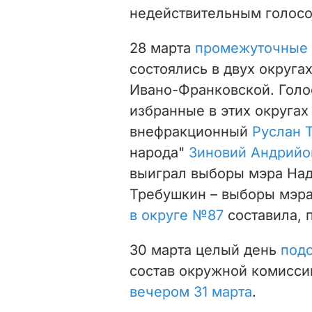
недействительным голосов
28 марта
промежуточные 
состоялись в двух округа
Ивано-Франковской. Голос
избранные в этих округах
внефракционный
Руслан 
народа"
Зиновий Андрийо
выиграл выборы мэра Над
Требушкин – выборы мэра
в округе №87
составила, 
30 марта целый день
подс
состав окружной комисси
вечером 31 марта
.