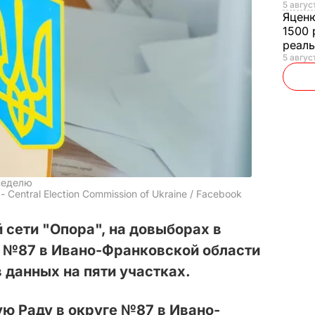
5 авгус
Яцен
1500 
реал
5 авгус
неделю
 Central Election Commission of Ukraine / Facebook
сети "Опора", на довыборах в
е №87 в Ивано-Франковской области
данных на пяти участках.
ю Раду в округе №87 в Ивано-