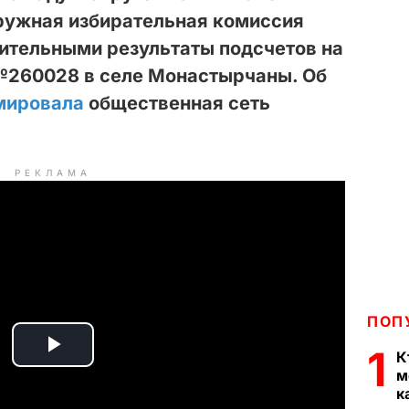
ружная избирательная комиссия
вительными результаты подсчетов на
№260028 в селе Монастырчаны. Об
мировала
общественная сеть
РЕКЛАМА
ПОП
1
К
P
м
к
l