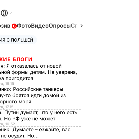
В
юзив
Фото
Видео
Опросы
Спецпроекты
Война в У
ИЯ С ПОЛЬШЕЙ
ЖИЕ БЛОГИ
ая:
Я отказалась от новой
ной формы детям. Не уверена,
на пригодится
а, 18.19
енко:
Российские танкеры
у-то боятся идти домой из
орного моря
а, 17.15
а:
Путин думает, что у него есть
. Но РФ уже не может
та, 16.52
рник:
Думаете – езжайте, вас
 не осудит. Но...