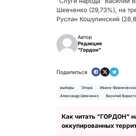
"Слуги народа" Василий В
Шевченко (29,73%), на тр
Руслан Кошулинский (28,
Автор
Редакция
"Гордон"
Поделиться
выборы
Опора
Ивано-Франковская
Александр Шевченко
Василий Вираст
Как читать ”ГОРДОН” н
оккупированных терри