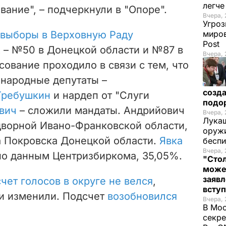
легч
ание", – подчеркнули в "Опоре".
Вчера, 
Угроз
выборы в Верховную Раду
миров
Post
х – №50 в Донецкой области и №87 в
Вчера, 
ование проходило в связи с тем, что
 народные депутаты –
созда
Требушкин
и нардеп от "Слуги
подо
вич
– сложили мандаты. Андрийович
Вчера, 
Лукаш
ворной Ивано-Франковской области,
оружи
 Покровска Донецкой области.
Явка
бесп
Вчера, 
по данным Центризбиркома, 35,05%.
"Стол
може
заявл
чет голосов в округе не велся
,
всту
и изменили. Подсчет
возобновился
Вчера, 
В Мос
секре