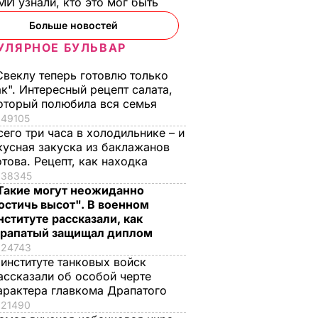
И узнали, кто это мог быть
Больше новостей
УЛЯРНОЕ БУЛЬВАР
Свеклу теперь готовлю только
ак". Интересный рецепт салата,
оторый полюбила вся семья
49105
сего три часа в холодильнике – и
кусная закуска из баклажанов
отова. Рецепт, как находка
38345
Такие могут неожиданно
остичь высот". В военном
нституте рассказали, как
рапатый защищал диплом
24743
 институте танковых войск
ассказали об особой черте
арактера главкома Драпатого
21490