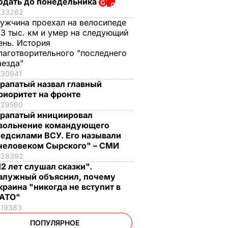
одать до понедельника
33262
ужчина проехал на велосипеде
,3 тыс. км и умер на следующий
ень. История
лаготворительного "последнего
аезда"
30941
рапатый назвал главный
риоритет на фронте
29560
рапатый инициировал
вольнение командующего
едсилами ВСУ. Его называли
человеком Сырского" – СМИ
28392
12 лет слушал сказки".
алужный объяснил, почему
краина "никогда не вступит в
АТО"
19383
ПОПУЛЯРНОЕ