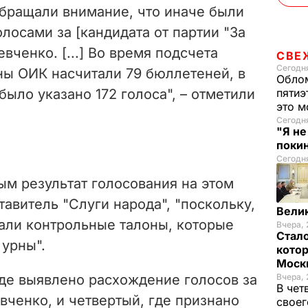
бращали внимание, что иначе были
лосами за [кандидата от партии "За
вченко. [...] Во время подсчета
СВЕ
Сегодня
ны ОИК насчитали 79 бюллетеней, в
Облом
было указано 172 голоса", – отметили
пятиэ
это м
Сегодн
"Я н
покин
Сегодня
ым результат голосования на этом
авитель "Слуги народа", "поскольку,
Вели
вали контрольные талоны, которые
Вчера, 
Стало
 урны".
котор
Моск
где выявлено расхождение голосов за
Вчера, 
В чет
ченко, и четвертый, где признано
своег