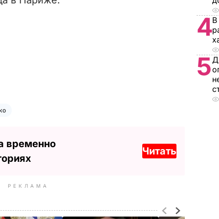
д
4
В
р
х
5
Д
о
н
с
ко
а временно
Читать
ториях
РЕКЛАМА