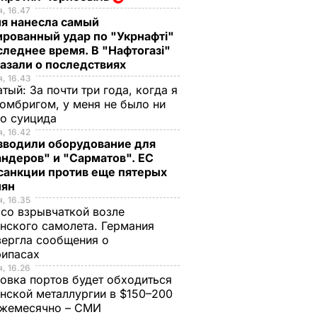
, 16.47
ия нанесла самый
рованный удар по "Укрнафті"
следнее время. В "Нафтогазі"
азали о последствиях
, 16.43
тый: За почти три года, когда я
омбригом, у меня не было ни
го суицида
, 16.42
зводили оборудование для
ндеров" и "Сарматов". ЕС
санкции против еще пятерых
иян
, 16.35
со взрывчаткой возле
нского самолета. Германия
ергла сообщения о
рипасах
, 16.26
овка портов будет обходиться
нской металлургии в $150–200
ежемесячно – СМИ