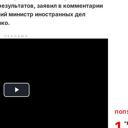
результатов, заявил в комментарии
ий министр иностранных дел
ко.
РЕКЛАМА
P
l
ПОП
a
1
"