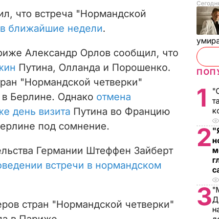
Сегодня
ил, что встреча "Нормандской
 в ближайшие недели
.
умира
ариже Александр Орлов сообщил, что
жин
Путина, Олланда и Порошенко.
ПОП
тран "Нормандской четверки"
1
"
я в Берлине. Однако
отмена
т
же день визита
Путина во Францию
к
Берлине под сомнение.
2
"
н
тельства Германии Штеффен Зайберт
м
г
оведении встречи в нормандском
с
3
"
Д
ров стран "Нормандской четверки"
н
да в Париже.