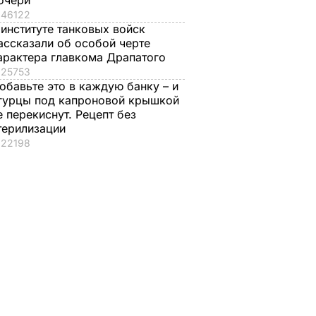
очери
46122
 институте танковых войск
ассказали об особой черте
арактера главкома Драпатого
25753
обавьте это в каждую банку – и
гурцы под капроновой крышкой
е перекиснут. Рецепт без
терилизации
22198