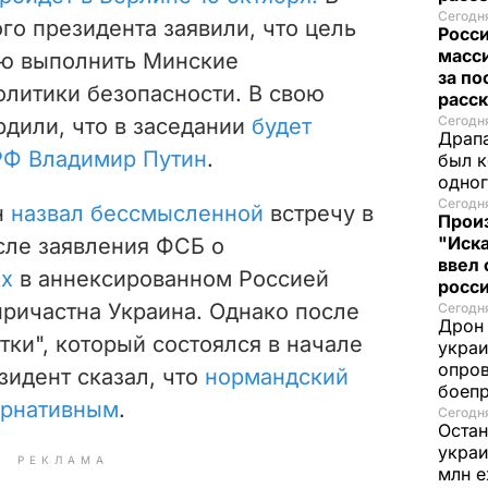
Сегодня
о президента заявили, что цель
Росс
масси
ию выполнить Минские
за по
олитики безопасности. В свою
расск
Сегодня
рдили, что в заседании
будет
Драпа
 РФ Владимир Путин
.
был к
одно
Сегодня
н
назвал бессмысленной
встречу в
Прои
"Иска
сле заявления ФСБ о
ввел 
ах
в аннексированном Россией
росс
причастна Украина. Однако после
Сегодня
Дрон 
ки", который состоялся в начале
украи
опров
зидент сказал, что
нормандский
боеп
ернативным
.
Сегодня
Остан
украи
РЕКЛАМА
млн 