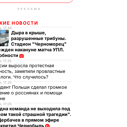
РЕКЛАМА
ЖИЕ НОВОСТИ
, 17.46
Дыра в крыше,
разрушенные трибуны.
Стадион "Черноморец"
ежден накануне матча УПЛ.
обности
, 17.25
сии выросла протестная
ность, заметили провластные
логи. Что случилось?
, 17.20
дент Польши сделал громкое
ение о россиянах и помощи
ине
, 17.05
дна команда не выходила под
ом такой страшной трагедии".
Щербачев в прямом эфире
екретил Чернобыль