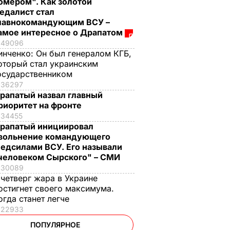
омером". Как золотой
едалист стал
лавнокомандующим ВСУ –
амое интересное о Драпатом
49096
инченко:
Он был генералом КГБ,
оторый стал украинским
осударственником
36297
рапатый назвал главный
риоритет на фронте
34455
рапатый инициировал
вольнение командующего
едсилами ВСУ. Его называли
человеком Сырского" – СМИ
30089
 четверг жара в Украине
остигнет своего максимума.
огда станет легче
22933
ПОПУЛЯРНОЕ