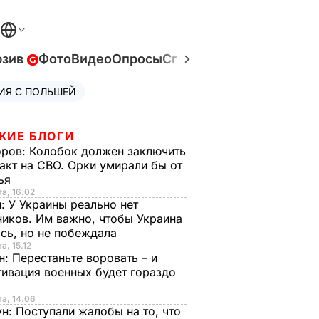
юзив
Фото
Видео
Опросы
Спецпроекты
Война в У
ИЯ С ПОЛЬШЕЙ
ЖИЕ БЛОГИ
оров:
Колобок должен заключить
акт на СВО. Орки умирали бы от
тья
та, 16.02
н:
У Украины реально нет
иков. Им важно, чтобы Украина
сь, но не побеждала
а, 15.12
н:
Перестаньте воровать – и
ивация военных будет гораздо
та, 14.06
ун:
Поступали жалобы на то, что