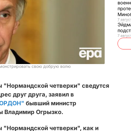
военн
проте
Мино
7 авгус
Эйдм
подст
7 авгус
емонстрировать свою добрую волю
 "Нормандской четверки" сведутся
рес друг друга, заявил в
ГОРДОН"
бывший министр
ы Владимир Огрызко.
 "Нормандской четверки", как и