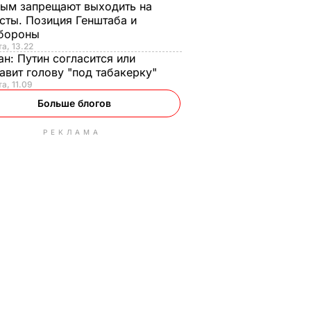
ым запрещают выходить на
сты. Позиция Генштаба и
бороны
та, 13.22
ан:
Путин согласится или
авит голову "под табакерку"
та, 11.09
Больше блогов
РЕКЛАМА