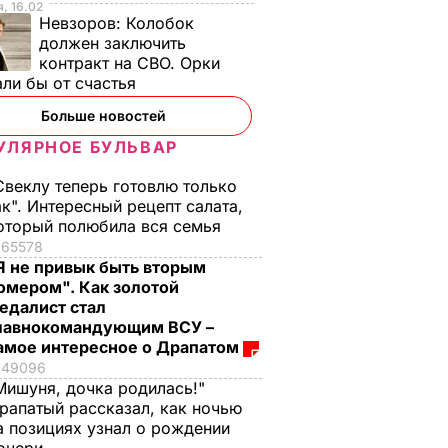
, 16.02
Невзоров:
Колобок
должен заключить
контракт на СВО. Орки
ли бы от счастья
Больше новостей
УЛЯРНОЕ БУЛЬВАР
Свеклу теперь готовлю только
ак". Интересный рецепт салата,
оторый полюбила вся семья
65578
Я не привык быть вторым
омером". Как золотой
едалист стал
лавнокомандующим ВСУ –
амое интересное о Драпатом
49096
Мишуня, дочка родилась!"
рапатый рассказал, как ночью
а позициях узнал о рождении