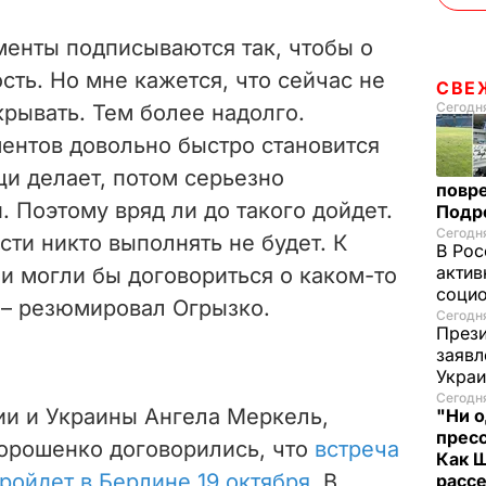
менты подписываются так, чтобы о
сть. Но мне кажется, что сейчас не
СВЕ
Сегодня
рывать. Тем более надолго.
ентов довольно быстро становится
щи делает, потом серьезно
повр
 Поэтому вряд ли до такого дойдет.
Подр
Сегодня
сти никто выполнять не будет. К
В Рос
актив
и могли бы договориться о каком-то
социо
 – резюмировал Огрызко.
Сегодня
Прези
заявл
Укра
Сегодня
и и Украины Ангела Меркель,
"Ни о
пресс
орошенко договорились, что
встреча
Как 
ойдет в Берлине 19 октября.
В
расс