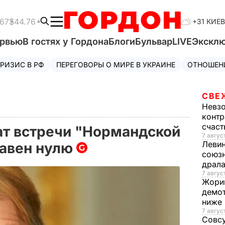
.67
$44.76
+31 КИЕВ
ервью
В гостях у Гордона
Блоги
Бульвар
LIVE
Экскл
РИЗИС В РФ
ПЕРЕГОВОРЫ О МИРЕ В УКРАИНЕ
ОТНОШЕН
СВЕ
Невз
контр
счас
ат встречи "Нормандской
7 авгус
Леви
равен нулю
союзн
драла
7 август
Жори
демот
ниже
7 авгус
Совс