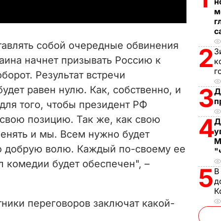
н
y
м
г
V
с
тавлять собой очередные обвинения
2
З
i
раина начнет призывать Россию к
к
г
оборот. Результат встречи
d
3
удет равен нулю. Как, собственно, и
Д
e
п
 для того, чтобы президент РФ
свою позицию. Так же, как свою
4
o
Д
у
енять и мы. Всем нужно будет
М
ю добрую волю. Каждый по-своему ее
"
л комедии будет обеспечен", –
5
В
д
К
тники переговоров заключат какой-